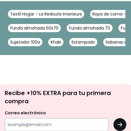
Textil Hogar - La Redoute Interieurs
Ropa de cama - La
Funda almohada 50x70
Funda almohada 70
Fund
Sujetador 100a
Khaki
Estampado
Sabanas de 
No
Recibe +10% EXTRA para tu primera
te
compra
olvides
revisar
Correo electrónico
tu
OK
correo