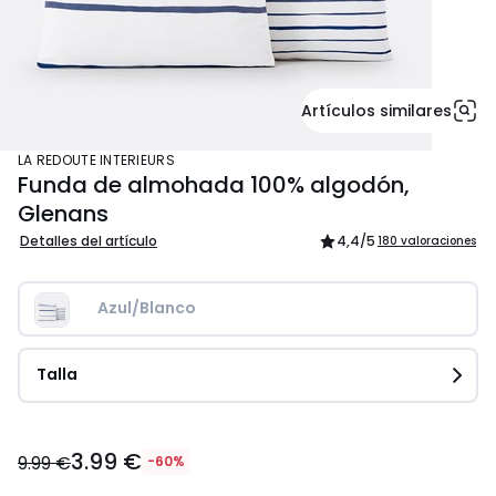
Artículos similares
LA REDOUTE INTERIEURS
Funda de almohada 100% algodón,
Glenans
Detalles del artículo
4,4
/5
180 valoraciones
Azul/Blanco
Talla
3.99
3.99 €
€
9.99 €
-60%
en