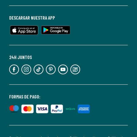
darte
de
baja
DESCARGAR NUESTRA APP
en
cualquier
momento.
Para
más
24H JUNTOS
información,
puedes
consultar
nuestra
<2>política
FORMAS DE PAGO:
de
privacidad</2>.