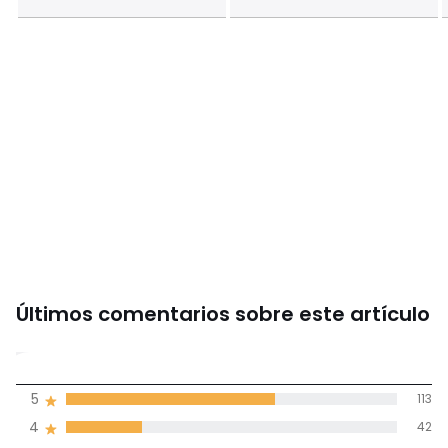
Últimos comentarios sobre este artículo
4,4
5
113
(180)
de promedio
4
42