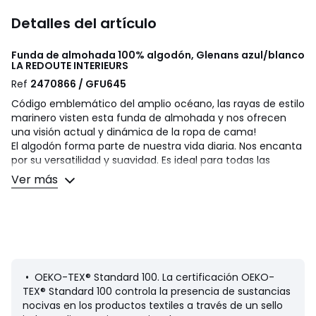
Detalles del artículo
Funda de almohada 100% algodón, Glenans azul/blanco
LA REDOUTE INTERIEURS
Ref
2470866 / GFU645
Código emblemático del amplio océano, las rayas de estilo
marinero visten esta funda de almohada y nos ofrecen
una visión actual y dinámica de la ropa de cama!
El algodón forma parte de nuestra vida diaria. Nos encanta
por su versatilidad y suavidad. Es ideal para todas las
camas, de los peques a los adultos de la familia!
Ver más
Descripción
• 100 % algodón
• 144 hilos
• Estampado a rayas estilo marinero sobre fondo blanco
• La funda de almohada se vende por unidad
• OEKO-TEX® Standard 100. La certificación OEKO-
Cuidados
TEX® Standard 100 controla la presencia de sustancias
• Temperatura de lavado 60°
nocivas en los productos textiles a través de un sello
• Al lavar la ropa a 40º en lugar de 60º, se reduce el