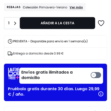
lugar
de
REBAJAS
REBAJAS
Ver más
Colección
Primavera-Verano
Colección
9.99
Primavera-
€
Verano
60%
Cantidad
1
AÑADIR A LA CESTA
descuento
aplicado.
PREVENTA - Disponible para envío en 1 semana(s)
Entrega a domicilio desde
3.99 €
Envíos gratis ilimitados a
domicilio
Pruébalo gratis durante 30 días. Luego 29,99
€ / año.