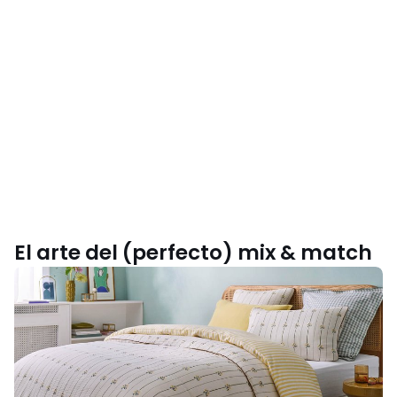
El arte del (perfecto) mix & match
Inspírate
con
nuestra
colección