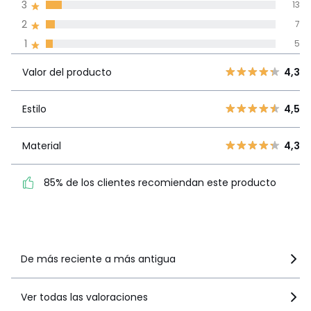
3
13
Reseñas 100% certificadas,
2
7
Compromiso La Redoute
1
5
Valor del
5
113
4,3
producto
Valor del producto
4,3
4
42
3
13
Estilo
4,5
Estilo
4,5
2
7
1
5
Material
4,3
Material
4,3
85% de los clientes
85% de los clientes recomiendan este producto
recomiendan este producto
Ver más detalles
De más reciente a más antigua
Ver todas las valoraciones