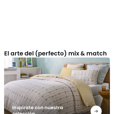
El arte del (perfecto) mix & match
Inspírate
con
nuestra
colección
Inspírate con nuestra
colección