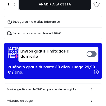
de
Cantidad
1
AÑADIR A LA CESTA
6.99
€
25%
descuento
Entrega en 4 a 9 días laborables
aplicado.
Entrega a domicilio desde
3.99 €
Envíos gratis ilimitados a
domicilio
Pruébalo gratis durante 30 días. Luego 29,99
€ / año.
Envíos gratis desde 29€ en puntos de recogida
Métodos de pago