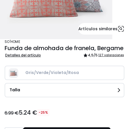
Artículos similares
SO'HOME
Funda de almohada de franela, Bergame
Detalles del artículo
4,5
/5
127 valoraciones
Gris/Verde/Violeta/Rosa
Talla
5.24
5.24 €
€
6.99 €
-25%
en
lugar