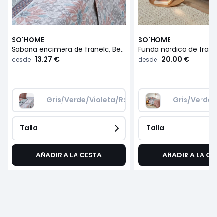
SO'HOME
SO'HOME
Sábana encimera de franela, Bergame
13.27 €
20.00 €
desde
desde
Gris/Verde/Violeta/Rosa
Gris/Verde/
Talla
Talla
AÑADIR A LA CESTA
AÑADIR A LA CE