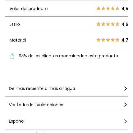
Valor del
5
89
4,5
producto
Valor del producto
4,5
4
26
3
5
Estilo
4,6
Estilo
4,6
2
4
1
3
Material
4,7
Material
4,7
93% de los clientes
93% de los clientes recomiendan este producto
recomiendan este producto
Ver más detalles
De más reciente a más antigua
Ver todas las valoraciones
Español