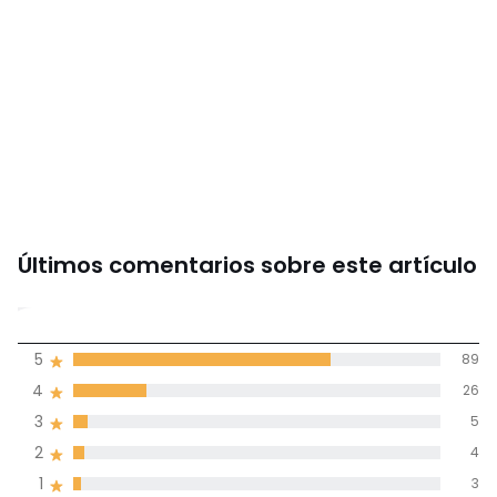
Últimos comentarios sobre este artículo
4,5
5
89
(127)
de promedio
4
26
3
5
Reseñas 100% certificadas,
2
4
Compromiso La Redoute
1
3