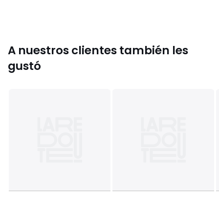
consumo de energía
Dimensiones
• 50 x 70 cm : funda de almohada rectangular
• 63 x 63 cm: funda de almohada de cuadrante
A nuestros clientes también les
gustó
Información sobre origen y proceso de fabricación
• Origen de fabricación (tejido, teñido, estampado,
confección): Pakistán
Colores
Gris/Verde/Violeta/Rosa
Tallas
50 x 70 cm, 63 x 63 cm