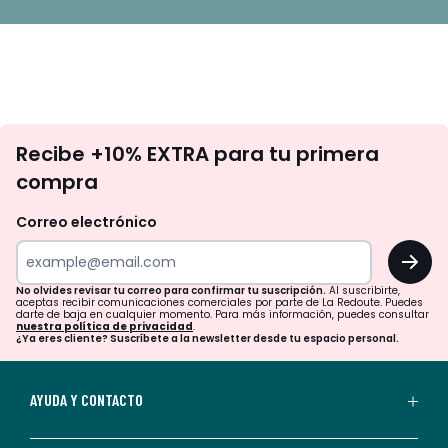
No
Recibe +10% EXTRA para tu primera
te
compra
olvides
revisar
Correo electrónico
tu
OK
correo
para
No olvides revisar tu correo para confirmar tu suscripción.
Al suscribirte,
aceptas recibir comunicaciones comerciales por parte de La Redoute. Puedes
confirmar
darte de baja en cualquier momento. Para más información, puedes consultar
nuestra política de privacidad
.
tu
¿Ya eres cliente? Suscríbete a la newsletter desde tu espacio personal.
suscripción.
Al
AYUDA Y CONTACTO
suscribirte,