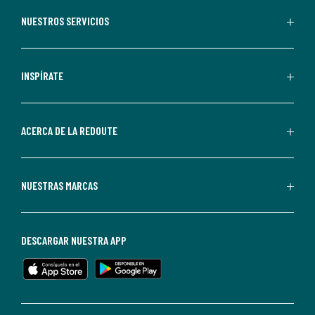
aceptas
recibir
NUESTROS SERVICIOS
comunicaciones
comerciales
personalizadas
INSPÍRATE
por
parte
de
ACERCA DE LA REDOUTE
La
Redoute.
Puedes
NUESTRAS MARCAS
darte
de
baja
DESCARGAR NUESTRA APP
en
cualquier
momento.
Para