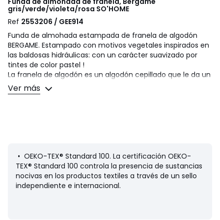
Funda de almohada de franela, Bergame
gris/verde/violeta/rosa
SO'HOME
Ref
2553206 / GEE914
Funda de almohada estampada de franela de algodón
BERGAME. Estampado con motivos vegetales inspirados en
las baldosas hidráulicas: con un carácter suavizado por
tintes de color pastel !
La franela de algodón es un algodón cepillado que le da un
tacto suave y esponjoso. Grueso y cálido, es un tejido
Ver más
perfecto para afrontar el invierno con suavidad.
Descripción
• Forma de bolsa
• Alternancia de franjas con motivos diferentes
• 100% algodón, 152 g/m2, cálido y suave. Conocida por su
calidez y confort, la franela es ideal para hacer frente al
• OEKO-TEX® Standard 100. La certificación OEKO-
invierno con suavidad
TEX® Standard 100 controla la presencia de sustancias
• La funda de almohada se vende por unidad
nocivas en los productos textiles a través de un sello
independiente e internacional.
Cuidados
• Temperatura de lavado 60°
• Al lavar la ropa a 40º en lugar de 60º, se reduce el