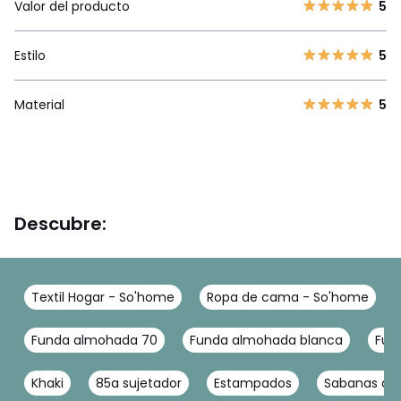
Valor del producto
5
Estilo
5
Material
5
Descubre:
Textil Hogar - So'home
Ropa de cama - So'home
Funda almohada 70
Funda almohada blanca
Fun
Khaki
85a sujetador
Estampados
Sabanas de 