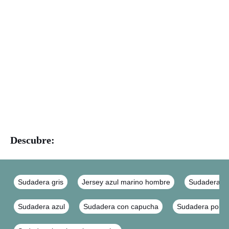
Descubre:
Sudadera gris
Jersey azul marino hombre
Sudaderas c
Sudadera azul
Sudadera con capucha
Sudadera polo