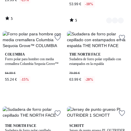
29.99 €
-25%
53.99 €
-10%
5
5
/
/
5
5
COLUMBIA
THE NORTH FACE
Forro polar para hombre con media
Sudadera de forro polar cepillado con
cremallera Columbia Sequoia Grove™
estampados en la espalda
64.99 €
79.99 €
55.24 €
-15%
63.99 €
-20%
4,6
THE NORTH FACE
SCHOTT
/ 5
Sudadera de forro polar cepillado
Jersey de punto grueso PL OUTRIDER