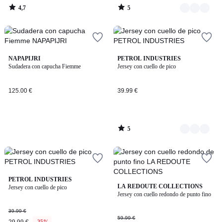
4,7
5
/
/
5
5
5
NAPAPIJRI
2
PETROL INDUSTRIES
/
Sudadera con capucha Fiemme
Jersey con cuello de pico
Colores
5
125.00 €
39.99 €
5
/
5
5
PETROL INDUSTRIES
5
3
LA REDOUTE COLLECTIONS
/
Jersey con cuello de pico
/
Jersey con cuello redondo de punto fino
5
Colores
5
39.99 €
59.99 €