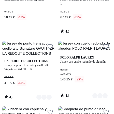
1
64.99 €
89.99 €
58.49 €
-10%
67.49 €
-25%
4,6
/
5
4,4
3
POLO RALPH LAUREN
4,5
2
LA REDOUTE COLLECTIONS
/ 5
Jersey con cuello redondo de algodón
Colores
/ 5
Jersey de punto trenzado y cuello alto
Colores
Signature GAUTHIER
desde
195.00 €
69.99 €
146.25 €
-25%
41.99 €
-40%
4,4
4,5
/
/
5
5