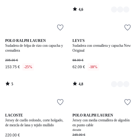
4,6
/
5
5
4,8
POLO RALPH LAUREN
3
LEVI'S
/
/ 5
Sudadera de felpa de rizo con capucha y
Sudadera con cremallera y capucha New
Colores
5
cremallera
Original
205.00 €
68.99 €
153.75 €
-25%
62.09 €
-10%
5
4,8
/
/
5
5
4,4
LACOSTE
3
POLO RALPH LAUREN
/ 5
Jersey de cuello redondo, corte holgado,
Jersey con media cremallera de algodón
Colores
de mezcla de lana y tejido mullido
en punto cable
desde
220.00 €
245.00 €