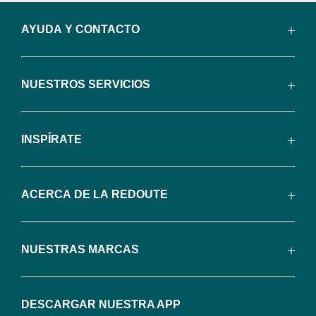
tu
AYUDA Y CONTACTO
suscripción.
Al
suscribirte,
NUESTROS SERVICIOS
aceptas
recibir
comunicaciones
INSPÍRATE
comerciales
personalizadas
por
ACERCA DE LA REDOUTE
parte
de
La
NUESTRAS MARCAS
Redoute.
Puedes
darte
DESCARGAR NUESTRA APP
de