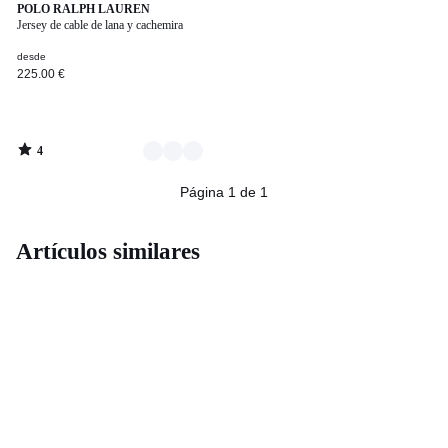
4
2
POLO RALPH LAUREN
/
Jersey de cable de lana y cachemira
Colores
5
desde
225.00 €
4
/
5
Página 1 de 1
Artículos similares