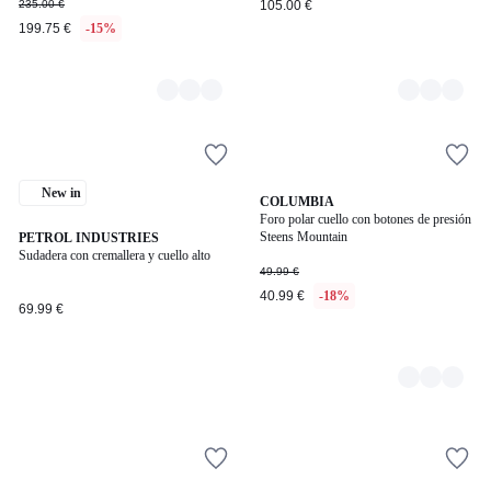
235.00 €
105.00 €
199.75 €
-15%
New in
2
COLUMBIA
Foro polar cuello con botones de presión
Colores
Steens Mountain
PETROL INDUSTRIES
Sudadera con cremallera y cuello alto
49.99 €
40.99 €
-18%
69.99 €