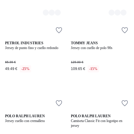
PETROL INDUSTRIES
TOMMY JEANS
Jersey de punto fino y cuello redondo
Jersey con cuello de polo 90s
65.99 €
129.00 €
49.49 €
-25%
109.65 €
-15%
2
POLO RALPH LAUREN
2
POLO RALPH LAUREN
Jersey cuello con cremallera
Camiseta Classic Fit con logotipo en
Colores
Colores
jersey