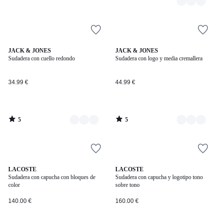
5
5
3
JACK & JONES
2
JACK & JONES
/
/
Sudadera con cuello redondo
Sudadera con logo y media cremallera
Colores
Colores
5
5
34.99 €
44.99 €
5
5
/
/
5
5
2
LACOSTE
3
LACOSTE
Sudadera con capucha con bloques de
Sudadera con capucha y logotipo tono
Colores
Colores
color
sobre tono
140.00 €
160.00 €