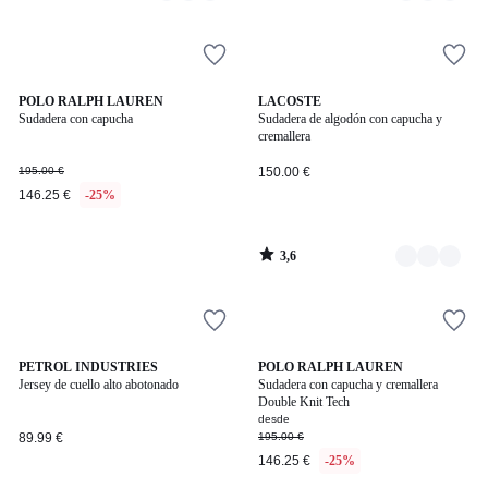
5
3,6
POLO RALPH LAUREN
7
LACOSTE
/ 5
Sudadera con capucha
Sudadera de algodón con capucha y
Colores
cremallera
195.00 €
150.00 €
146.25 €
-25%
3,6
/
5
4,6
PETROL INDUSTRIES
6
POLO RALPH LAUREN
/ 5
Jersey de cuello alto abotonado
Sudadera con capucha y cremallera
Colores
Double Knit Tech
desde
89.99 €
195.00 €
146.25 €
-25%