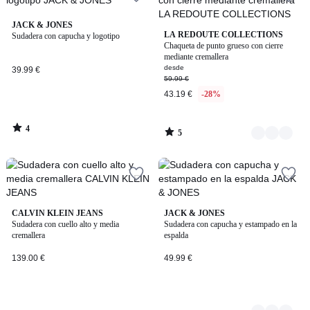
4
JACK & JONES
5
2
LA REDOUTE COLLECTIONS
/
Sudadera con capucha y logotipo
/
Chaqueta de punto grueso con cierre
5
Colores
5
mediante cremallera
desde
39.99 €
59.99 €
43.19 €
-28%
4
5
/
/
5
5
CALVIN KLEIN JEANS
2
JACK & JONES
Sudadera con cuello alto y media
Sudadera con capucha y estampado en la
Colores
cremallera
espalda
139.00 €
49.99 €