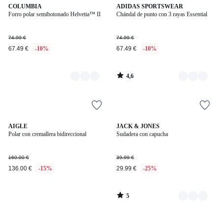
4,6
3
COLUMBIA
3
ADIDAS SPORTSWEAR
/ 5
Forro polar semibotonado Helvetia™ II
Chándal de punto con 3 rayas Essential
Colores
Colores
74.99 €
74.99 €
67.49 €
-10%
67.49 €
-10%
4,6
/
5
5
AIGLE
4
JACK & JONES
/
Polar con cremallera bidireccional
Sudadera con capucha
Colores
5
160.00 €
39.99 €
136.00 €
-15%
29.99 €
-25%
5
/
5