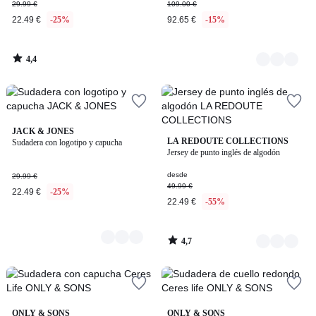
29.99 €
109.00 €
22.49 €
-25%
92.65 €
-15%
4,4
/
5
4
JACK & JONES
4,7
3
LA REDOUTE COLLECTIONS
Sudadera con logotipo y capucha
Colores
/ 5
Jersey de punto inglés de algodón
Colores
desde
29.99 €
49.99 €
22.49 €
-25%
22.49 €
-55%
4,7
/
5
4,7
4,7
6
ONLY & SONS
5
ONLY & SONS