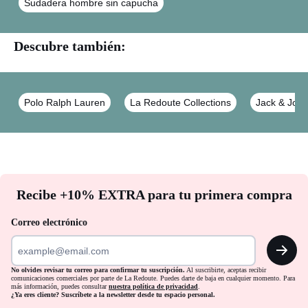
Sudadera hombre sin capucha
Descubre también:
Polo Ralph Lauren
La Redoute Collections
Jack & Jon
No
Recibe +10% EXTRA para tu primera compra
te
olvides
Correo electrónico
revisar
OK
tu
correo
No olvides revisar tu correo para confirmar tu suscripción.
Al suscribirte, aceptas recibir
comunicaciones comerciales por parte de La Redoute. Puedes darte de baja en cualquier momento. Para
para
más información, puedes consultar
nuestra política de privacidad
.
¿Ya eres cliente? Suscríbete a la newsletter desde tu espacio personal.
confirmar