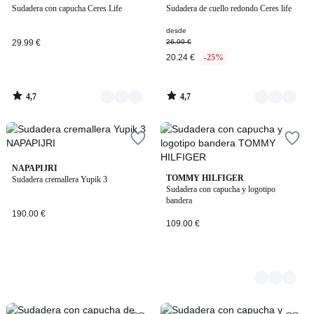
/ 5
/ 5
Sudadera con capucha Ceres Life
Sudadera de cuello redondo Ceres life
Colores
Colores
desde
29.99 €
26.99 €
20.24 €
-25%
4,7
4,7
/
/
5
5
NAPAPIJRI
2
TOMMY HILFIGER
Sudadera cremallera Yupik 3
Sudadera con capucha y logotipo
Colores
bandera
190.00 €
109.00 €