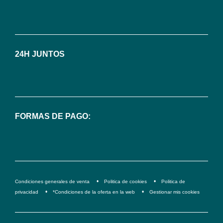
baja
en
cualquier
momento.
24H JUNTOS
Para
más
información,
puedes
consultar
FORMAS DE PAGO:
nuestra
<2>política
de
privacidad</2>.
Condiciones generales de venta
Politica de cookies
Politica de
privacidad
*Condiciones de la oferta en la web
Gestionar mis cookies