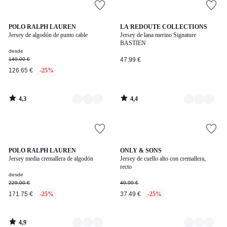
4,3
4,4
7
POLO RALPH LAUREN
2
LA REDOUTE COLLECTIONS
/ 5
/ 5
Jersey de algodón de punto cable
Jersey de lana merino Signature
Colores
Colores
BASTIEN
desde
149.00 €
47.99 €
126.65 €
-25%
4,3
4,4
/
/
5
5
4,9
4
POLO RALPH LAUREN
2
ONLY & SONS
/ 5
Jersey media cremallera de algodón
Jersey de cuello alto con cremallera,
Colores
Colores
recto
desde
229.00 €
49.99 €
171.75 €
-25%
37.49 €
-25%
4,9
/