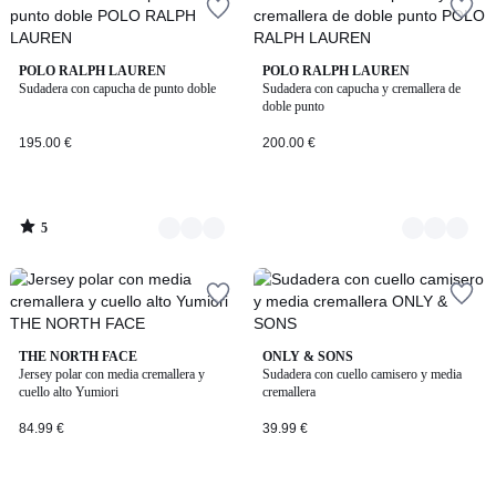
5
4
POLO RALPH LAUREN
6
POLO RALPH LAUREN
/
Sudadera con capucha de punto doble
Sudadera con capucha y cremallera de
Colores
Colores
5
doble punto
195.00 €
200.00 €
5
/
5
4,7
5
THE NORTH FACE
2
ONLY & SONS
/ 5
/
Jersey polar con media cremallera y
Sudadera con cuello camisero y media
Colores
5
cuello alto Yumiori
cremallera
84.99 €
39.99 €