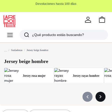
Ir
a
La
la
Redoute
Menu
Buscar
cesta
Últimos
...
artículos
Sudaderas
Jersey beige hombre
vistos
Jersey beige hombre
Jersey rosa mujer
Jersey rayas hombre
Précédent
Suivant
-
-
défiler
défiler