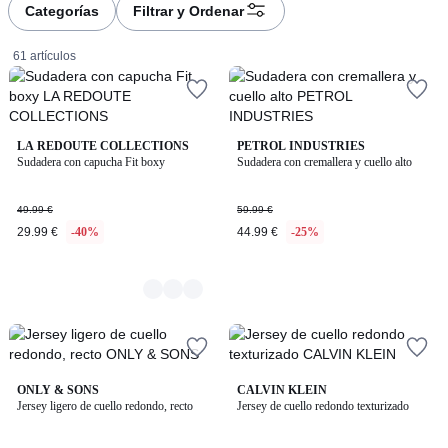
à
à
Categorías
Filtrar y Ordenar
gauche
droite
61 artículos
3
LA REDOUTE COLLECTIONS
PETROL INDUSTRIES
Sudadera con capucha Fit boxy
Sudadera con cremallera y cuello alto
Colores
29.99
49.99 €
59.99 €
€
29.99 €
-40%
44.99 €
-25%
en
lugar
de
49.99
€
40%
descuento
aplicado.
4,4
ONLY & SONS
2
CALVIN KLEIN
/ 5
Jersey ligero de cuello redondo, recto
Jersey de cuello redondo texturizado
Colores