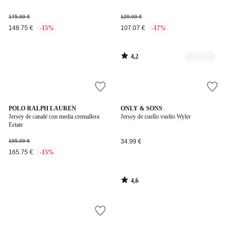
175.00 €
129.00 €
148.75 €
-15%
107.07 €
-17%
4,2
/
5
4,6
POLO RALPH LAUREN
ONLY & SONS
/ 5
Jersey de canalé con media cremallera
Jersey de cuello vuelto Wyler
Estate
195.00 €
34.99 €
165.75 €
-15%
4,6
/
5