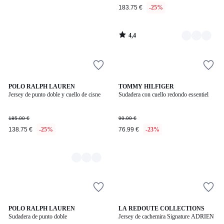
183.75 €
-25%
4,4
/
5
2
POLO RALPH LAUREN
TOMMY HILFIGER
Jersey de punto doble y cuello de cisne
Sudadera con cuello redondo essentiel
Colores
185.00 €
99.99 €
138.75 €
-25%
76.99 €
-23%
4,2
POLO RALPH LAUREN
2
LA REDOUTE COLLECTIONS
/ 5
Sudadera de punto doble
Jersey de cachemira Signature ADRIEN
Colores