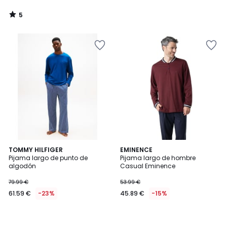
5
/
5
TOMMY HILFIGER
EMINENCE
Pijama largo de punto de
Pijama largo de hombre
algodón
Casual Eminence
79.99 €
53.99 €
61.59 €
-23%
45.89 €
-15%