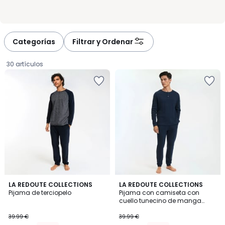
Categorías
Filtrar y Ordenar
30 artículos
4,3
4,4
LA REDOUTE COLLECTIONS
LA REDOUTE COLLECTIONS
/ 5
/ 5
Pijama de terciopelo
Pijama con camiseta con
cuello tunecino de manga
27.99
larga
39.99 €
39.99 €
€