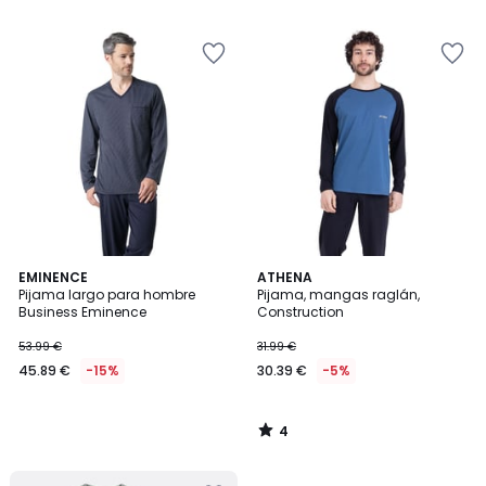
4
EMINENCE
ATHENA
/
Pijama largo para hombre
Pijama, mangas raglán,
5
Business Eminence
Construction
53.99 €
31.99 €
45.89 €
-15%
30.39 €
-5%
4
/
5