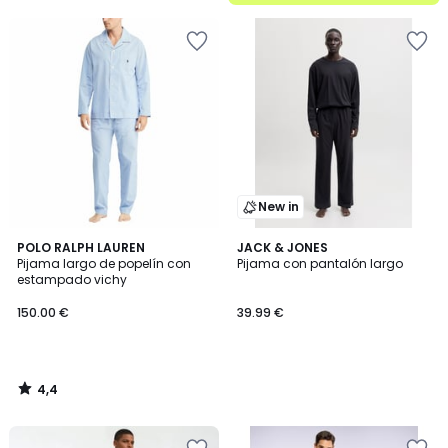
5
New in
4,4
POLO RALPH LAUREN
JACK & JONES
/ 5
Pijama largo de popelín con
Pijama con pantalón largo
estampado vichy
150.00 €
39.99 €
4,4
/
5