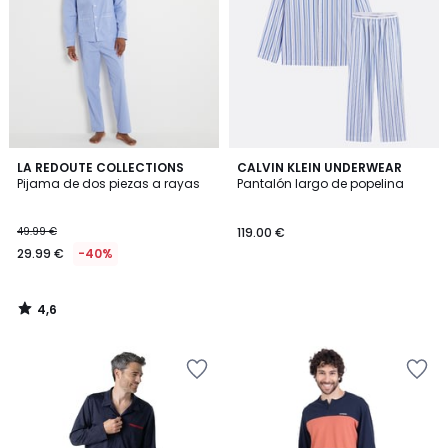
4,6
LA REDOUTE COLLECTIONS
CALVIN KLEIN UNDERWEAR
/ 5
Pijama de dos piezas a rayas
Pantalón largo de popelina
49.99 €
119.00 €
29.99 €
-40%
4,6
/
5