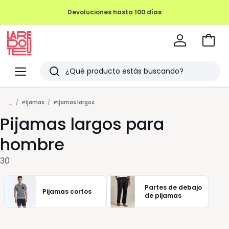
Devoluciones hasta 100 días
Ir
a
La
la
Redoute
Menu
Buscar
cesta
Últimos
...
artículos
Pijamas
Pijamas largos
Pijamas largos para
vistos
hombre
30
Partes de debajo
Pijamas cortos
de pijamas