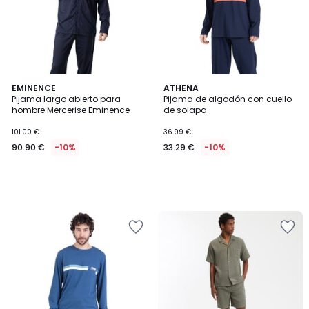
EMINENCE
ATHENA
Pijama largo abierto para
Pijama de algodón con cuello
hombre Mercerise Eminence
de solapa
101.00 €
36.99 €
90.90 €
-10%
33.29 €
-10%