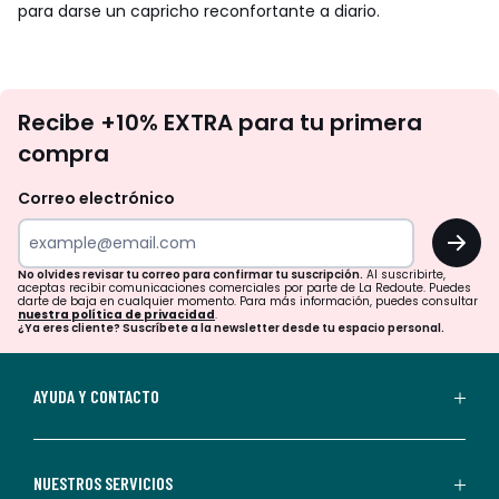
para darse un capricho reconfortante a diario.
No
Recibe +10% EXTRA para tu primera
te
compra
olvides
revisar
Correo electrónico
tu
OK
correo
para
No olvides revisar tu correo para confirmar tu suscripción.
Al suscribirte,
aceptas recibir comunicaciones comerciales por parte de La Redoute. Puedes
confirmar
darte de baja en cualquier momento. Para más información, puedes consultar
nuestra política de privacidad
.
tu
¿Ya eres cliente? Suscríbete a la newsletter desde tu espacio personal.
suscripción.
Al
AYUDA Y CONTACTO
suscribirte,
aceptas
recibir
NUESTROS SERVICIOS