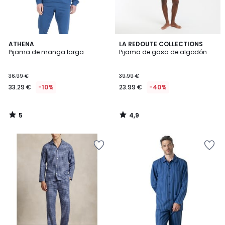
5
4,9
ATHENA
LA REDOUTE COLLECTIONS
/
/ 5
Pijama de manga larga
Pijama de gasa de algodón
5
36.99 €
39.99 €
33.29 €
-10%
23.99 €
-40%
5
4,9
/
/
5
5