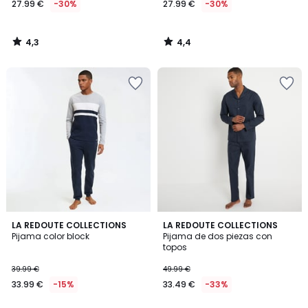
27.99 €
-30%
27.99 €
-30%
en
lugar
de
4,3
4,4
39.99
/
/
5
5
€
30%
descuento
aplicado.
4,5
4,4
LA REDOUTE COLLECTIONS
LA REDOUTE COLLECTIONS
/ 5
/ 5
Pijama color block
Pijama de dos piezas con
topos
39.99 €
49.99 €
33.99 €
-15%
33.49 €
-33%