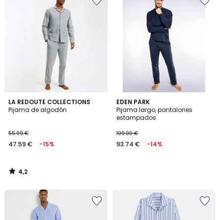
4,2
LA REDOUTE COLLECTIONS
EDEN PARK
/ 5
Pijama de algodón
Pijama largo, pantalones
estampados
55.99 €
109.00 €
47.59 €
-15%
93.74 €
-14%
4,2
/
5