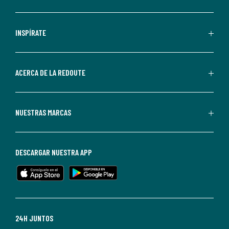
comunicaciones
comerciales
personalizadas
INSPÍRATE
por
parte
de
ACERCA DE LA REDOUTE
La
Redoute.
Puedes
NUESTRAS MARCAS
darte
de
baja
DESCARGAR NUESTRA APP
en
cualquier
momento.
Para
más
24H JUNTOS