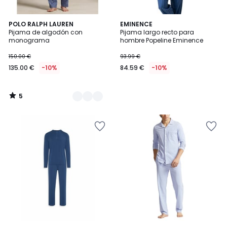
5
3
POLO RALPH LAUREN
EMINENCE
/
Pijama de algodón con
Pijama largo recto para
Colores
5
monograma
hombre Popeline Eminence
150.00 €
93.99 €
135.00 €
-10%
84.59 €
-10%
5
/
5