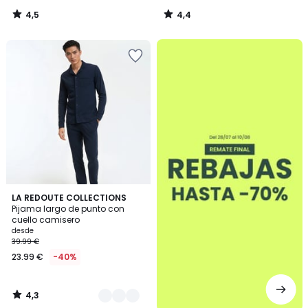
4,5
4,4
/
/
5
5
.
4,3
2
LA REDOUTE COLLECTIONS
/ 5
Pijama largo de punto con
Colores
cuello camisero
desde
39.99 €
23.99 €
-40%
4,3
/