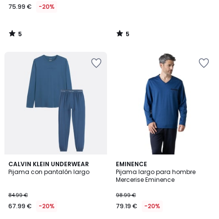
75.99 €
-20%
5
5
/
/
5
5
5
CALVIN KLEIN UNDERWEAR
EMINENCE
/
Pijama con pantalón largo
Pijama largo para hombre
5
Mercerise Eminence
84.99 €
98.99 €
67.99 €
-20%
79.19 €
-20%