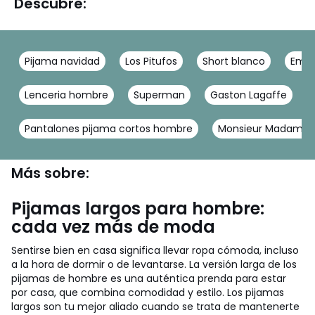
Descubre:
Pijama navidad
Los Pitufos
Short blanco
Emin
Lenceria hombre
Superman
Gaston Lagaffe
Pantalones pijama cortos hombre
Monsieur Madame
Más sobre:
Pijamas largos para hombre:
cada vez más de moda
Sentirse bien en casa significa llevar ropa cómoda, incluso
a la hora de dormir o de levantarse. La versión larga de los
pijamas de hombre es una auténtica prenda para estar
por casa, que combina comodidad y estilo. Los pijamas
largos son tu mejor aliado cuando se trata de mantenerte