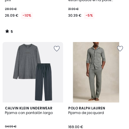
delantera
28.99 €
31.99 €
26.09 €
-10%
30.39 €
-5%
5
/
5
5
5
CALVIN KLEIN UNDERWEAR
POLO RALPH LAUREN
/
/
Pijama con pantalón largo
Pijama de jacquard
5
5
94.99 €
169.00 €