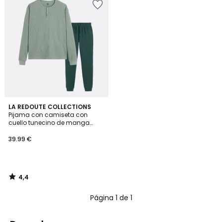
4,4
LA REDOUTE COLLECTIONS
/ 5
Pijama con camiseta con
cuello tunecino de manga
larga
39.99 €
4,4
/
5
Página 1 de 1