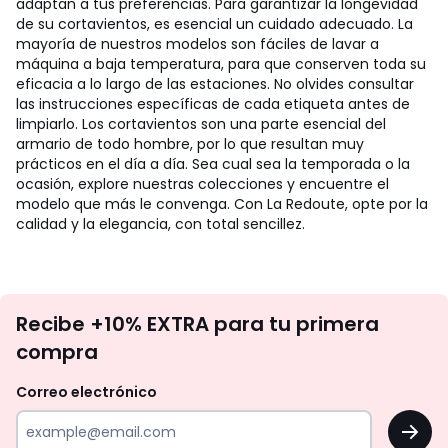
adaptan a tus preferencias.
Para garantizar la longevidad
de su cortavientos, es esencial un cuidado adecuado. La
mayoría de nuestros modelos son fáciles de lavar a
máquina a baja temperatura, para que conserven toda su
eficacia a lo largo de las estaciones. No olvides consultar
las instrucciones específicas de cada etiqueta antes de
limpiarlo.
Los cortavientos son una parte esencial del
armario de todo hombre, por lo que resultan muy
prácticos en el día a día. Sea cual sea la temporada o la
ocasión, explore nuestras colecciones y encuentre el
modelo que más le convenga. Con La Redoute, opte por la
calidad y la elegancia, con total sencillez.
No
Recibe +10% EXTRA para tu primera
te
compra
olvides
revisar
Correo electrónico
tu
OK
correo