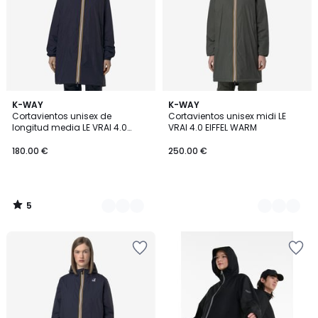
5
4
K-WAY
4
K-WAY
/
Cortavientos unisex de
Cortavientos unisex midi LE
Colores
Colores
5
longitud media LE VRAI 4.0
VRAI 4.0 EIFFEL WARM
EIFFELEAST
180.00 €
250.00 €
5
/
5