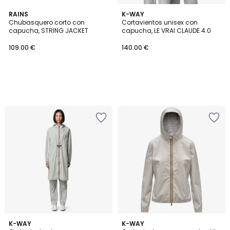
RAINS
K-WAY
Chubasquero corto con
Cortavientos unisex con
capucha, STRING JACKET
capucha, LE VRAI CLAUDE 4.0
109.00 €
140.00 €
3
K-WAY
3
K-WAY