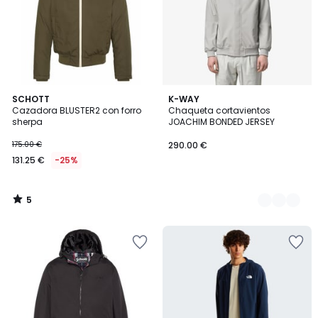
5
SCHOTT
3
K-WAY
/
Cazadora BLUSTER2 con forro
Chaqueta cortavientos
Colores
5
sherpa
JOACHIM BONDED JERSEY
175.00 €
290.00 €
131.25 €
-25%
5
/
5