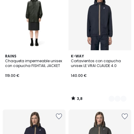
3,8
RAINS
12
K-WAY
/ 5
Chaqueta impermeable unisex
Cortavientos con capucha
Colores
con capucha FISHTAIL JACKET
unisex LE VRAI CLAUDE 4.0
119.00 €
140.00 €
3,8
/
5