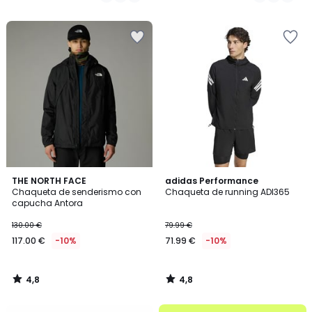
€
/
5
en
lugar
de
295.00
€
25%
descuento
aplicado.
4,8
4,8
THE NORTH FACE
adidas Performance
/ 5
/ 5
Chaqueta de senderismo con
Chaqueta de running ADI365
capucha Antora
130.00 €
79.99 €
117.00 €
-10%
71.99 €
-10%
4,8
4,8
/
/
5
5
.