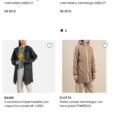
5
cremallera AMELOT
cremallera, semilargo AMELOT
98.99 €
98.99 €
2
/
5
1
2
RAINS
FLOTTE
/
Cazadora impermeable con
Parka unisex semilarga con
Colores
5
capucha unisex MI-LONG
forro polar POMPIDOU
JACKET