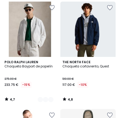
4,7
4,8
3
POLO RALPH LAUREN
THE NORTH FACE
/ 5
/ 5
Chaqueta Bayport de popelín
Chaqueta cortaviento, Quest
Colores
275.00 €
130.00 €
233.75 €
-15%
117.00 €
-10%
4,7
4,8
/
/
5
5