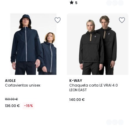
5
/
5
AIGLE
2
K-WAY
Cortavientos unisex
Chaqueta corta LE VRAI 4.0
Colores
LEON EAST
160.00 €
140.00 €
136.00 €
-15%