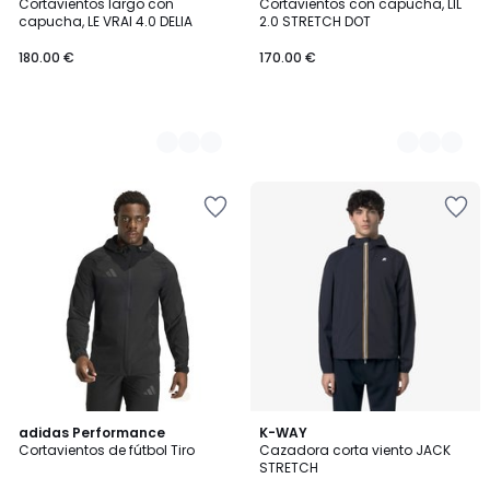
Cortavientos largo con
Cortavientos con capucha, LIL
Colores
Colores
capucha, LE VRAI 4.0 DELIA
2.0 STRETCH DOT
180.00 €
170.00 €
4,7
adidas Performance
3
K-WAY
/ 5
Cortavientos de fútbol Tiro
Cazadora corta viento JACK
Colores
STRETCH