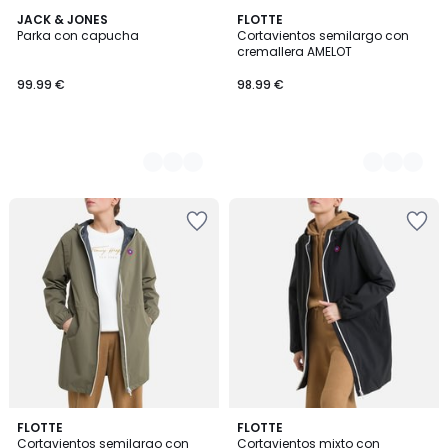
2
JACK & JONES
3
FLOTTE
Parka con capucha
Cortavientos semilargo con
Colores
Colores
cremallera AMELOT
99.99 €
98.99 €
2
FLOTTE
FLOTTE
/
Cortavientos semilargo con
Cortavientos mixto con