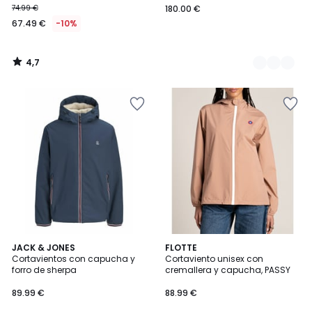
74.99 €
180.00 €
67.49 €
-10%
4,7
/
5
5
3
JACK & JONES
FLOTTE
/
Cortavientos con capucha y
Cortaviento unisex con
Colores
5
forro de sherpa
cremallera y capucha, PASSY
89.99 €
88.99 €