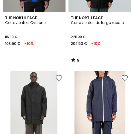
5
THE NORTH FACE
THE NORTH FACE
/
Cortavientos, Cyclone
Cortavientos de largo medio
5
115.00 €
225.00 €
103.50 €
-10%
202.50 €
-10%
5
/
5