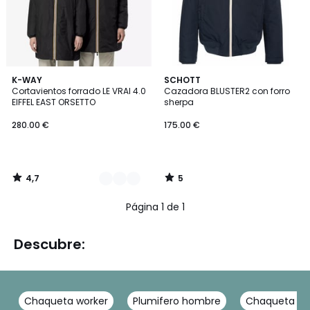
4,7
5
3
K-WAY
SCHOTT
/ 5
/
Cortavientos forrado LE VRAI 4.0
Cazadora BLUSTER2 con forro
Colores
5
EIFFEL EAST ORSETTO
sherpa
280.00 €
175.00 €
4,7
5
/
/
5
5
Página 1 de 1
Descubre:
Chaqueta worker
Plumifero hombre
Chaqueta in