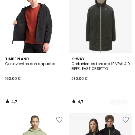
4,7
4,7
TIMBERLAND
2
K-WAY
/ 5
/ 5
Cortavientos con capucha
Cortavientos forrado LE VRAI 4.0
Colores
EIFFEL EAST ORSETTO
160.00 €
280.00 €
4,7
4,7
/
/
5
5