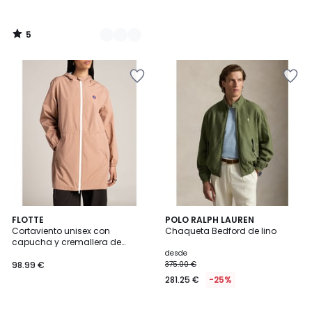
5
/
5
5
FLOTTE
2
POLO RALPH LAUREN
/
Cortaviento unisex con
Chaqueta Bedford de lino
Colores
5
capucha y cremallera de
longitud media, AMELOT
desde
98.99 €
375.00 €
281.25 €
-25%