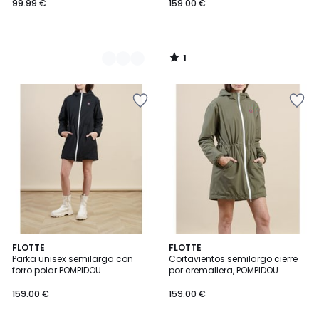
99.99 €
159.00 €
1
/
5
5
FLOTTE
FLOTTE
/
Parka unisex semilarga con
Cortavientos semilargo cierre
5
forro polar POMPIDOU
por cremallera, POMPIDOU
159.00 €
159.00 €