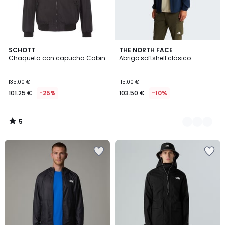
5
SCHOTT
2
THE NORTH FACE
/
Chaqueta con capucha Cabin
Abrigo softshell clásico
Colores
5
135.00 €
115.00 €
101.25 €
-25%
103.50 €
-10%
5
/
5