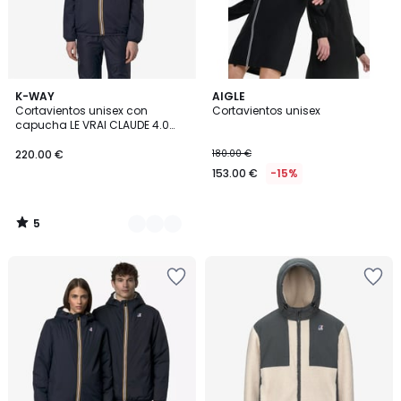
5
2
K-WAY
AIGLE
/
Cortavientos unisex con
Cortavientos unisex
Colores
5
capucha LE VRAI CLAUDE 4.0
WARM
220.00 €
180.00 €
153.00 €
-15%
5
/
5