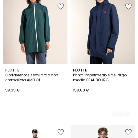
FLOTTE
2
FLOTTE
Cortavientos semilargo con
Parka impermeable de largo
Colores
cremallera AMELOT
medio BEAUBOURG
98.99 €
150.00 €