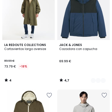
4
4,7
LA REDOUTE COLLECTIONS
2
JACK & JONES
/
/ 5
Cortavientos largo oversize
Cazadora con capucha
Colores
5
89.99 €
69.99 €
73.79 €
-18%
4
4,7
/
/
5
5