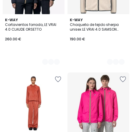
4
K-WAY
2
K-WAY
Cortavientos forrado, LE VRAI
Chaqueta de tejido sherpa
Colores
Colores
4.0 CLAUDE ORSETTO
unisex LE VRAI 4.0 SAMSON
ORSETTO
260.00 €
190.00 €