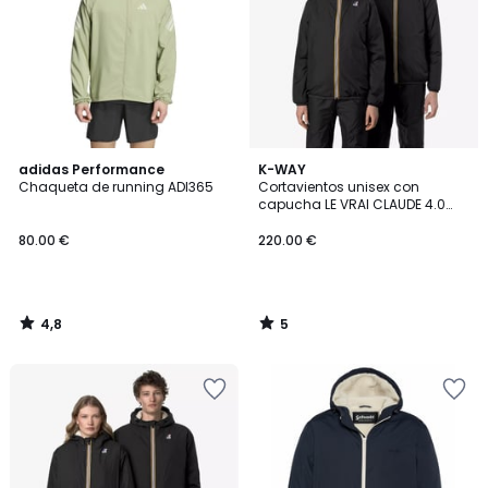
4,8
5
adidas Performance
K-WAY
/ 5
/
Chaqueta de running ADI365
Cortavientos unisex con
5
capucha LE VRAI CLAUDE 4.0
WARM
80.00 €
220.00 €
4,8
5
/
/
5
5