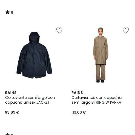
5
/
5
5
RAINS
RAINS
/
Cortaviento semilargo con
Cortavientos con capucha
5
capucha unisex JACKET
semilargo STRING W PARKA
89.99 €
119.00 €