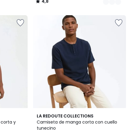
4,8
/
5
2
4,8
LA REDOUTE COLLECTIONS
Colores
/ 5
corta y
Camiseta de manga corta con cuello
tunecino