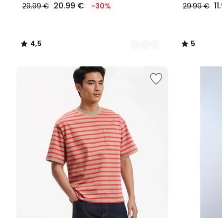
20.99 €
11
29.99 €
-30%
29.99 €
4,5
5
/
/
5
5