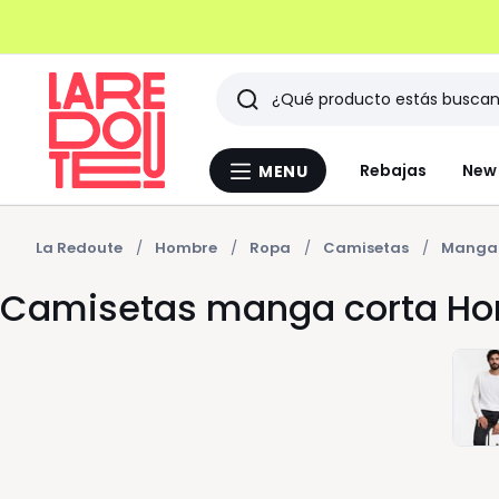
Buscar
Últimos
Rebajas
New 
MENU
Menu
artículos
La
Redoute
vistos
La Redoute
Hombre
Ropa
Camisetas
Manga 
Camisetas manga corta H