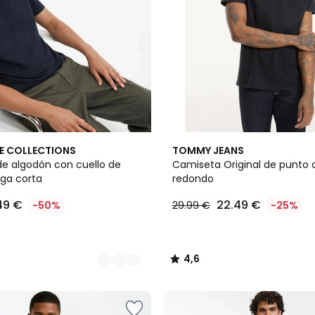
3
4,6
E COLLECTIONS
TOMMY JEANS
Colores
/ 5
e algodón con cuello de
Camiseta Original de punto 
ga corta
redondo
49 €
22.49 €
-50%
29.99 €
-25%
4,6
/
5