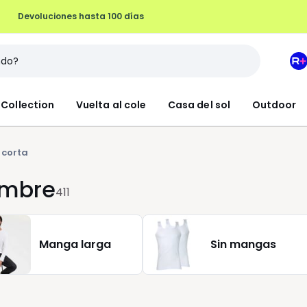
Devoluciones hasta 100 días
M
e
L
Collection
Vuelta al cole
Casa del sol
Outdoor
R
+
corta
ombre
411
Manga larga
Sin mangas