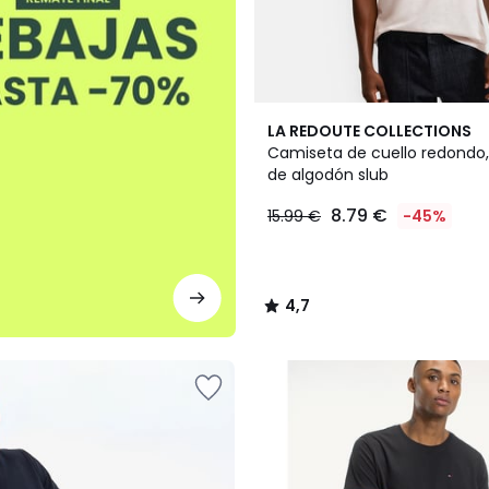
3
4,7
LA REDOUTE COLLECTIONS
Colores
/ 5
Camiseta de cuello redondo, r
de algodón slub
8.79 €
15.99 €
-45%
4,7
/
5