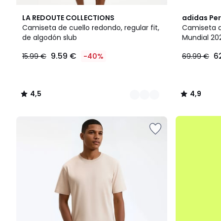
4
4,5
4,9
LA REDOUTE COLLECTIONS
adidas Pe
Colores
/ 5
/ 5
Camiseta de cuello redondo, regular fit,
Camiseta d
de algodón slub
Mundial 20
9.59
9.59 €
6
15.99 €
-40%
69.99 €
€
en
lugar
de
4,5
4,9
15.99
/
/
€
5
5
40%
.
descuento
aplicado.