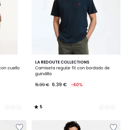
2
5
LA REDOUTE COLLECTIONS
Colores
/
con cuello
Camiseta regular fit con bordado de
5
guindilla
6.39 €
15.99 €
-60%
5
/
5