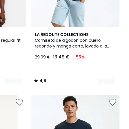
4
4,6
LA REDOUTE COLLECTIONS
Colores
/ 5
egular fit,
Camiseta de algodón con cuello
redondo y manga corta, lavado a la
piedra, efecto desgastado
13.49 €
29.99 €
-55%
4,6
/
5