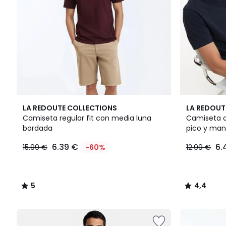
5
5
4,4
LA REDOUTE COLLECTIONS
LA REDOUT
/
Colores
/ 5
Camiseta regular fit con media luna
Camiseta d
5
bordada
pico y man
6.39 €
6.
15.99 €
-60%
12.99 €
5
4,4
/
/
5
5