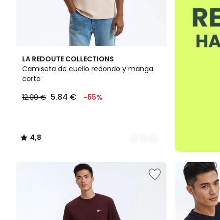
11
4,8
LA REDOUTE COLLECTIONS
Colores
/ 5
Camiseta de cuello redondo y manga
corta
5.84 €
12.99 €
-55%
4,8
/
5