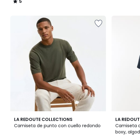
5
/
5
3
4,5
2
5
LA REDOUTE COLLECTIONS
LA REDOUT
Colores
/ 5
Colores
/
Camiseta de punto con cuello redondo
Camiseta d
5
boxy, algo