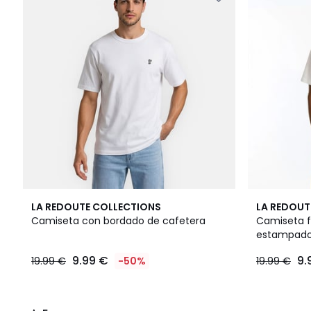
5
LA REDOUTE COLLECTIONS
LA REDOUT
/
Camiseta con bordado de cafetera
Camiseta f
5
estampado 
9.99 €
9.
19.99 €
-50%
19.99 €