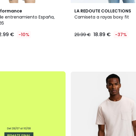
rformance
LA REDOUTE COLLECTIONS
e entrenamiento España,
Camiseta a rayas boxy fit
26
2.99 €
18.89 €
-10%
29.99 €
-37%