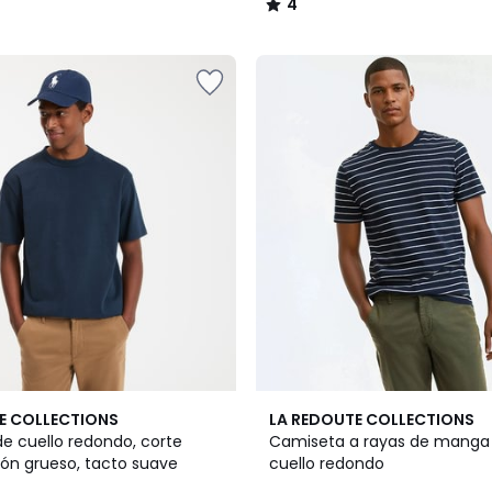
4
/
5
2
4,9
E COLLECTIONS
LA REDOUTE COLLECTIONS
Colores
/ 5
e cuello redondo, corte
Camiseta a rayas de manga 
dón grueso, tacto suave
cuello redondo