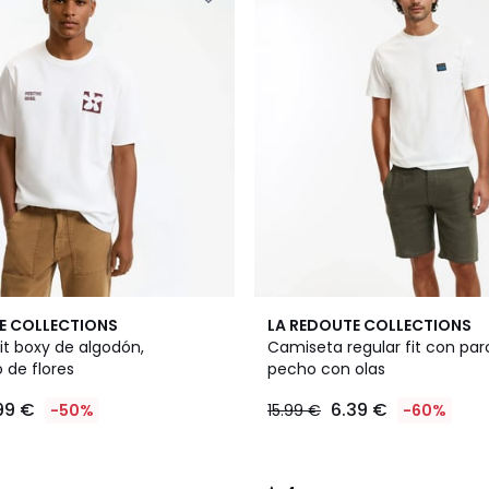
4
E COLLECTIONS
LA REDOUTE COLLECTIONS
/
it boxy de algodón,
Camiseta regular fit con par
5
de flores
pecho con olas
99 €
6.39 €
-50%
15.99 €
-60%