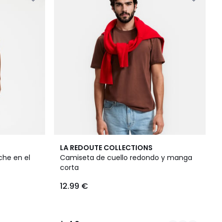
2
4,8
LA REDOUTE COLLECTIONS
Colores
/ 5
che en el
Camiseta de cuello redondo y manga
corta
12.99 €