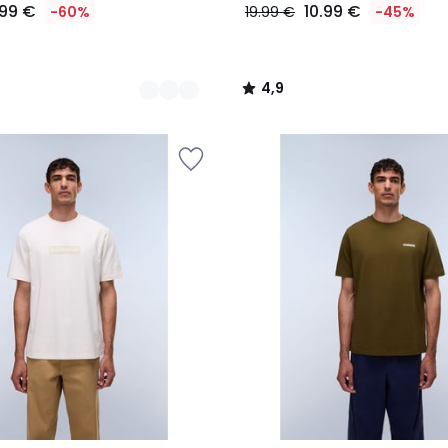
.99 €
10.99 €
-60%
19.99 €
-45%
4,9
/
5