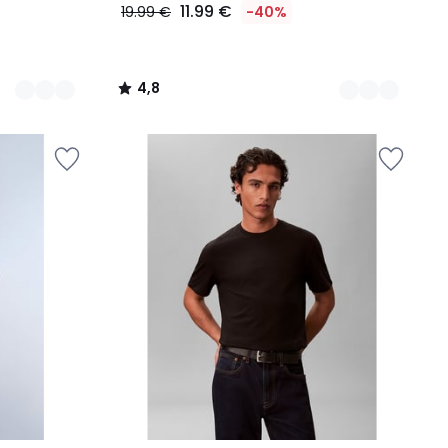
11.99 €
19.99 €
-40%
4,8
/
5