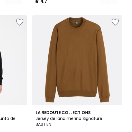
4,7
/
5
6
4,4
LA REDOUTE COLLECTIONS
Colores
/ 5
punto de
Jersey de lana merino Signature
BASTIEN