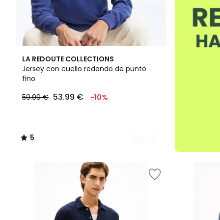
3
5
LA REDOUTE COLLECTIONS
Colores
/
Jersey con cuello redondo de punto
5
fino
53.99 €
59.99 €
-10%
5
/
5