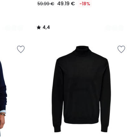
49.19 €
59.99 €
-18%
4,4
/
5