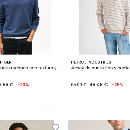
FIGER
PETROL INDUSTRIES
cuello redondo con textura y
Jersey de punto fino y cuell
6.99 €
49.49 €
-23%
65.99 €
-25%