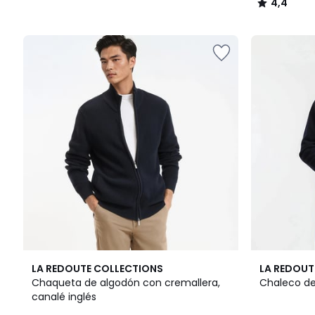
4,4
/
5
4,4
2
4,5
LA REDOUTE COLLECTIONS
LA REDOUT
/ 5
Colores
/ 5
Chaqueta de algodón con cremallera,
Chaleco de
canalé inglés