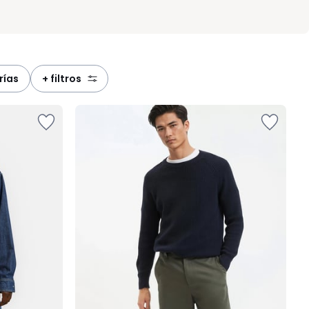
rías
+ filtros