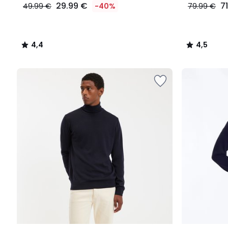
29.99 €
7
49.99 €
-40%
79.99 €
4,4
4,5
/
/
5
5