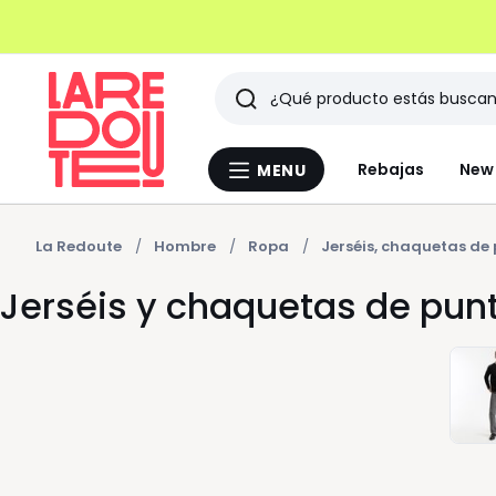
Buscar
Últimos
Rebajas
New 
MENU
Menu
artículos
La
Redoute
vistos
La Redoute
Hombre
Ropa
Jerséis, chaquetas de
Jerséis y chaquetas de pu