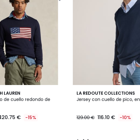
2
4,4
H LAUREN
LA REDOUTE COLLECTIONS
Colores
/ 5
to de cuello redondo de
Jersey con cuello de pico, e
420.75 €
116.10 €
-15%
129.00 €
-10%