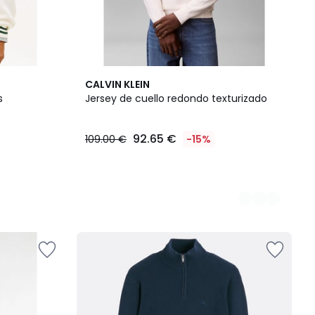
2
CALVIN KLEIN
Colores
s
Jersey de cuello redondo texturizado
92.65 €
109.00 €
-15%