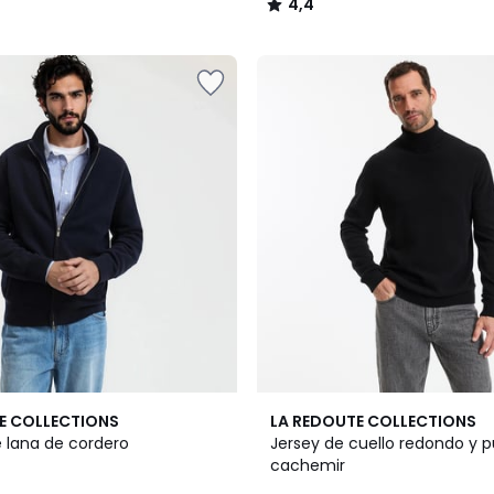
4,4
/
5
3
4,5
E COLLECTIONS
LA REDOUTE COLLECTIONS
Colores
/ 5
 lana de cordero
Jersey de cuello redondo y 
cachemir