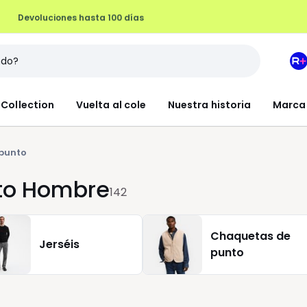
Devoluciones hasta 100 días
M
e
L
Collection
Vuelta al cole
Nuestra historia
Marca
R
+
 punto
nto Hombre
142
Chaquetas de
Jerséis
punto