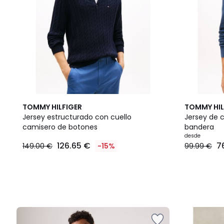
2
TOMMY HILFIGER
TOMMY HIL
Colores
Jersey estructurado con cuello
Jersey de 
camisero de botones
bandera
desde
126.65 €
7
149.00 €
-15%
99.99 €