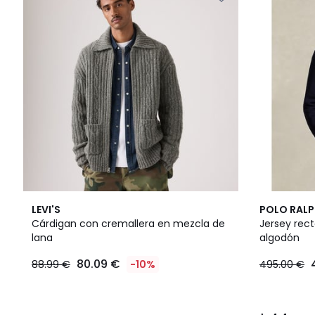
4,4
LEVI'S
POLO RALP
/ 5
Cárdigan con cremallera en mezcla de
Jersey rec
lana
algodón
80.09 €
88.99 €
-10%
495.00 €