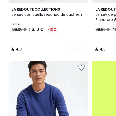
3
4,3
2
4,5
LA REDOUTE COLLECTIONS
LA REDOUT
Colores
/ 5
Colores
/ 5
Jersey con cuello redondo de cachemir
Jersey de p
Signature 
Precio
desde
116.10 €
4
129.00 €
-10%
69.99 €
a
partir
de
116.10
4,3
4,5
€
/
/
en
5
5
lugar
.
de
129.00
€
10%
descuento
aplicado.