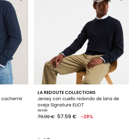
3
4,7
LA REDOUTE COLLECTIONS
Colores
/ 5
n cachemir
Jersey con cuello redondo de lana de
oveja Signature ELIOT
desde
57.59 €
79.99 €
-28%