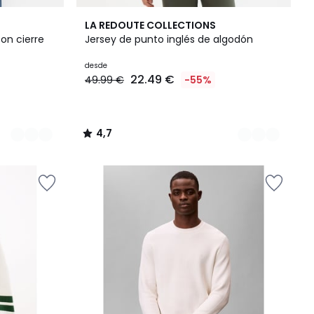
3
4,7
LA REDOUTE COLLECTIONS
Colores
/ 5
on cierre
Jersey de punto inglés de algodón
desde
22.49 €
49.99 €
-55%
4,7
/
5