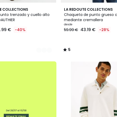
2
5
E COLLECTIONS
LA REDOUTE COLLECTIONS
Colores
/
unto trenzado y cuello alto
Chaqueta de punto grueso c
5
GAUTHIER
mediante cremallera
desde
1.99 €
43.19 €
-40%
59.99 €
-28%
5
/
5