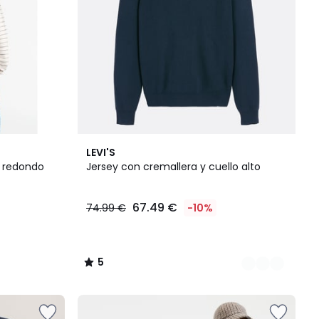
2
5
LEVI'S
Colores
/
o redondo
Jersey con cremallera y cuello alto
5
67.49 €
74.99 €
-10%
5
/
5