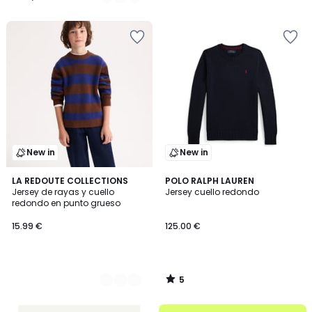
25.99
/
/
5
5
€
40%
descuento
aplicado.
New in
New in
5
2
LA REDOUTE COLLECTIONS
POLO RALPH LAUREN
/
Jersey de rayas y cuello
Jersey cuello redondo
Colores
5
redondo en punto grueso
15.99 €
125.00 €
5
/
5
.