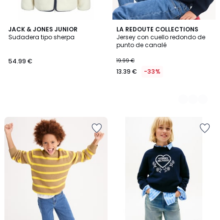
JACK & JONES JUNIOR
2
LA REDOUTE COLLECTIONS
Sudadera tipo sherpa
Jersey con cuello redondo de
Colores
punto de canalé
54.99 €
19.99 €
13.39 €
-33%