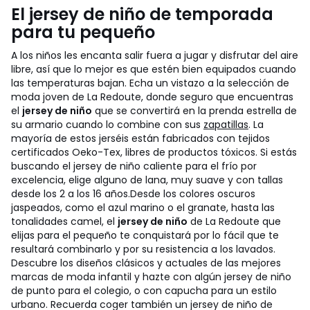
El jersey de niño de temporada
para tu pequeño
A los niños les encanta salir fuera a jugar y disfrutar del aire
libre, así que lo mejor es que estén bien equipados cuando
las temperaturas bajan. Echa un vistazo a la selección de
moda joven de La Redoute, donde seguro que encuentras
el
jersey de niño
que se convertirá en la prenda estrella de
su armario cuando lo combine con sus
zapatillas
. La
mayoría de estos jerséis están fabricados con tejidos
certificados Oeko-Tex, libres de productos tóxicos. Si estás
buscando el jersey de niño caliente para el frío por
excelencia, elige alguno de lana, muy suave y con tallas
desde los 2 a los 16 años.
Desde los colores oscuros
jaspeados, como el azul marino o el granate, hasta las
tonalidades camel, el
jersey de niño
de La Redoute que
elijas para el pequeño te conquistará por lo fácil que te
resultará combinarlo y por su resistencia a los lavados.
Descubre los diseños clásicos y actuales de las mejores
marcas de moda infantil y hazte con algún jersey de niño
de punto para el colegio, o con capucha para un estilo
urbano. Recuerda coger también un jersey de niño de