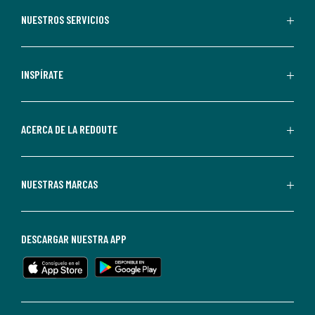
recibir
NUESTROS SERVICIOS
comunicaciones
comerciales
personalizadas
INSPÍRATE
por
parte
de
ACERCA DE LA REDOUTE
La
Redoute.
Puedes
NUESTRAS MARCAS
darte
de
baja
DESCARGAR NUESTRA APP
en
cualquier
momento.
Para