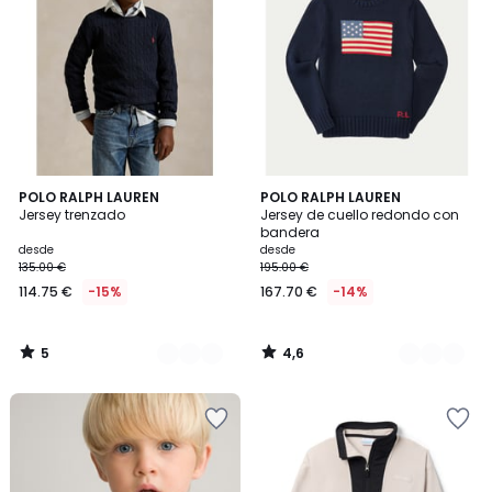
5
4,6
2
POLO RALPH LAUREN
2
POLO RALPH LAUREN
/
/ 5
Jersey trenzado
Jersey de cuello redondo con
Colores
Colores
5
bandera
desde
desde
135.00 €
195.00 €
114.75 €
-15%
167.70 €
-14%
5
4,6
/
/
5
5