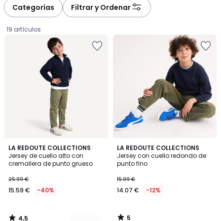
Categorías
Filtrar y Ordenar
19 artículos
4,5
5
2
LA REDOUTE COLLECTIONS
LA REDOUTE COLLECTIONS
/ 5
/
Jersey de cuello alto con
Jersey con cuello redondo de
Colores
5
cremallera de punto grueso
punto fino
15.59
25.99 €
15.99 €
€
15.59 €
-40%
14.07 €
-12%
en
lugar
de
5
4,5