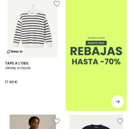
New in
TAPE A L'OEIL
Jersey a rayas
17.99 €