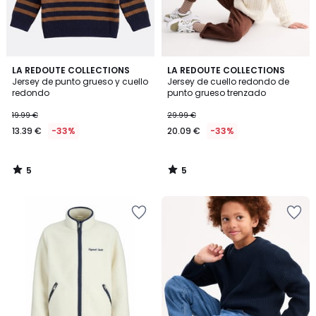
5
5
LA REDOUTE COLLECTIONS
LA REDOUTE COLLECTIONS
/
/
Jersey de punto grueso y cuello
Jersey de cuello redondo de
5
5
redondo
punto grueso trenzado
19.99 €
29.99 €
13.39 €
-33%
20.09 €
-33%
5
5
/
/
5
5