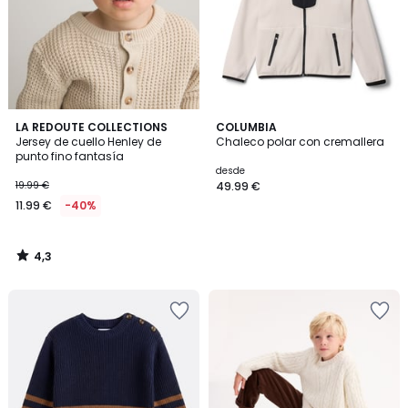
4,3
LA REDOUTE COLLECTIONS
COLUMBIA
/ 5
Jersey de cuello Henley de
Chaleco polar con cremallera
punto fino fantasía
desde
19.99 €
49.99 €
11.99 €
-40%
4,3
/
5