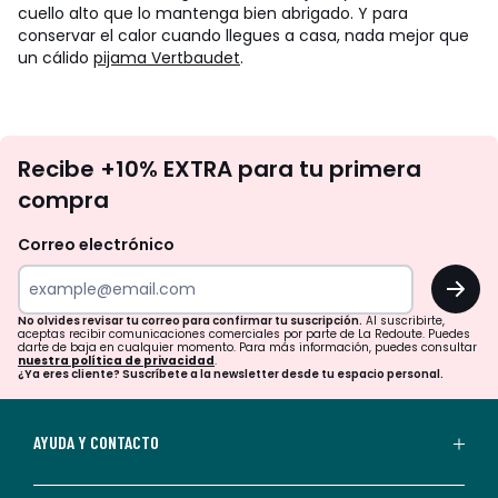
cuello alto que lo mantenga bien abrigado. Y para
conservar el calor cuando llegues a casa, nada mejor que
un cálido
pijama Vertbaudet
.
No
Recibe +10% EXTRA para tu primera
te
compra
olvides
revisar
Correo electrónico
tu
OK
correo
para
No olvides revisar tu correo para confirmar tu suscripción.
Al suscribirte,
aceptas recibir comunicaciones comerciales por parte de La Redoute. Puedes
confirmar
darte de baja en cualquier momento. Para más información, puedes consultar
nuestra política de privacidad
.
tu
¿Ya eres cliente? Suscríbete a la newsletter desde tu espacio personal.
suscripción.
Al
AYUDA Y CONTACTO
suscribirte,
aceptas