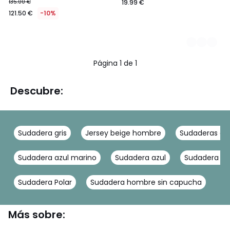
135.00 €
19.99 €
121.50 €
-10%
Página 1 de 1
Descubre:
Sudadera gris
Jersey beige hombre
Sudaderas co
Sudadera azul marino
Sudadera azul
Sudadera c
Sudadera Polar
Sudadera hombre sin capucha
Más sobre: