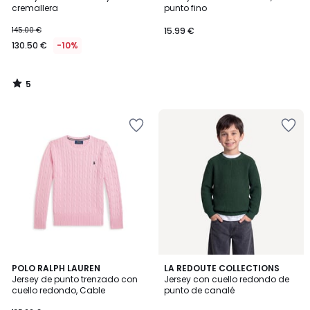
5
cremallera
punto fino
145.00 €
15.99 €
130.50 €
-10%
5
/
5
POLO RALPH LAUREN
2
LA REDOUTE COLLECTIONS
Jersey de punto trenzado con
Jersey con cuello redondo de
Colores
cuello redondo, Cable
punto de canalé