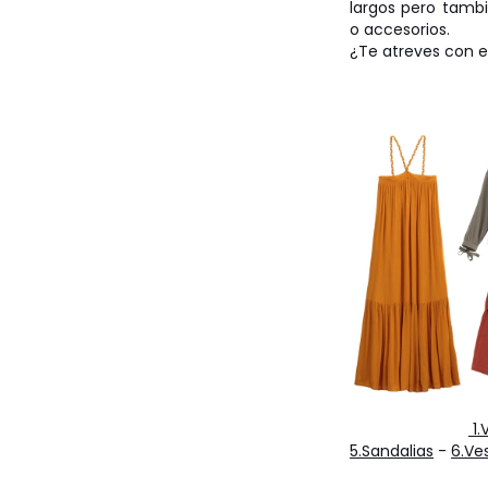
largos pero tamb
o accesorios.
¿Te atreves con e
1.
5.Sandalias
-
6.Ve