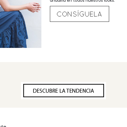
añadirla en todos nuestros looks.
ute,