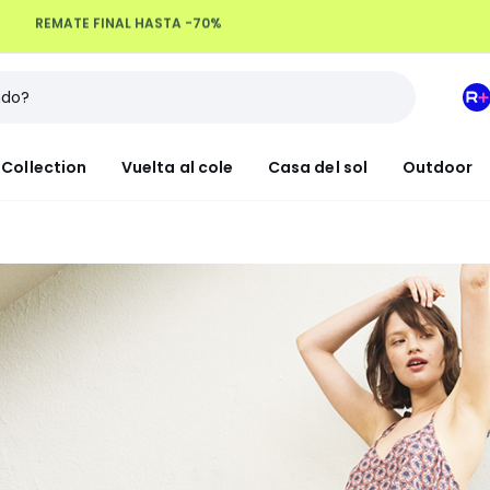
Devoluciones hasta 100 días
M
e
L
Collection
Vuelta al cole
Casa del sol
Outdoor
R
+