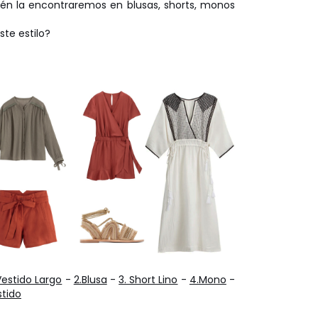
ién la encontraremos en blusas, shorts, monos
ste estilo?
Vestido Largo
-
2.Blusa
-
3. Short Lino
-
4.Mono
-
stido