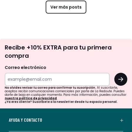
Ver más posts
No
Recibe +10% EXTRA para tu primera
te
compra
olvides
revisar
Correo electrónico
tu
OK
correo
para
No olvides revisar tu correo para confirmar tu suscripción.
Al suscribirte,
aceptas recibir comunicaciones comerciales por parte de La Redoute. Puedes
confirmar
darte de baja en cualquier momento. Para más información, puedes consultar
nuestra política de privacidad
.
tu
¿Ya eres cliente? Suscríbete a la newsletter desde tu espacio personal.
suscripción.
Al
AYUDA Y CONTACTO
suscribirte,