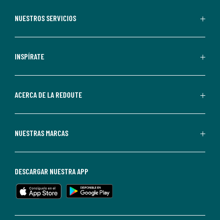
aceptas
recibir
NUESTROS SERVICIOS
comunicaciones
comerciales
personalizadas
INSPÍRATE
por
parte
de
ACERCA DE LA REDOUTE
La
Redoute.
Puedes
NUESTRAS MARCAS
darte
de
baja
DESCARGAR NUESTRA APP
en
cualquier
momento.