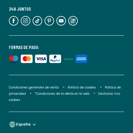
Para
más
24H JUNTOS
información,
puedes
consultar
nuestra
<2>política
FORMAS DE PAGO:
de
privacidad</2>.
Condiciones generales de venta
Politica de cookies
Politica de
privacidad
*Condiciones de la oferta en la web
Gestionar mis
cookies
España