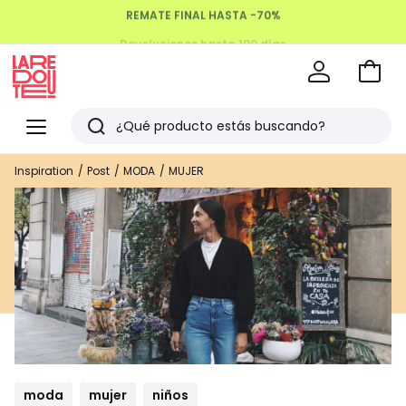
Devoluciones hasta 100 días
Ir
a
La
la
Redoute
Menu
Buscar
cesta
Últimos
Inspiration
Post
MODA
MUJER
artículos
vistos
moda
mujer
niños