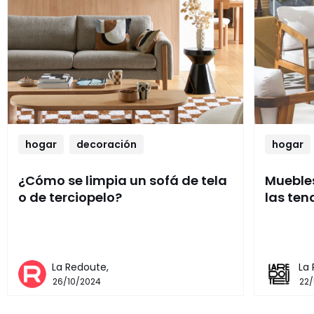
hogar
decoración
hogar
¿Cómo se limpia un sofá de tela
Muebles
o de terciopelo?
las ten
La Redoute,
La
26/10/2024
22