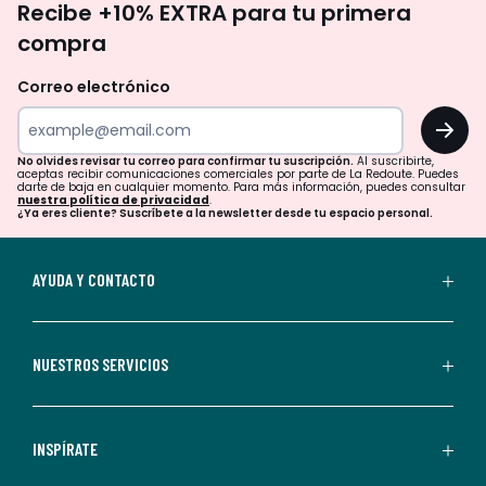
Recibe +10% EXTRA para tu primera
te
compra
olvides
revisar
Correo electrónico
tu
OK
correo
para
No olvides revisar tu correo para confirmar tu suscripción.
Al suscribirte,
aceptas recibir comunicaciones comerciales por parte de La Redoute. Puedes
confirmar
darte de baja en cualquier momento. Para más información, puedes consultar
nuestra política de privacidad
.
tu
¿Ya eres cliente? Suscríbete a la newsletter desde tu espacio personal.
suscripción.
Al
AYUDA Y CONTACTO
suscribirte,
aceptas
recibir
NUESTROS SERVICIOS
comunicaciones
comerciales
personalizadas
INSPÍRATE
por