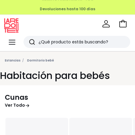
Devoluciones hasta 100 días
Ir
a
La
la
Redoute
Menu
Buscar
cesta
Últimos
artículos
Estancias
Dormitorio bebé
vistos
Habitación para bebés
Cunas
Ver Todo