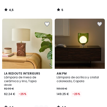
4,5
5
/
/
5
5
4,6
4,3
2
LA REDOUTE INTERIEURS
AM.PM
/ 5
/ 5
Lámpara de mesa de
Lámpara de acrílico y cristal
Colores
cerámica y lino, Topia
coloreado, Copala
desde
82.99 €
199.00 €
62.24 €
-25%
149.25 €
-25%