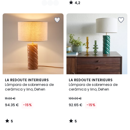
4,2
/
5
5
5
LA REDOUTE INTERIEURS
LA REDOUTE INTERIEURS
/
/
Lámpara de sobremesa de
Lámpara de sobremesa de
5
5
cerámica y lino, Dehen
cerámica y lino, Dehen
111.00 €
109.00 €
94.35 €
-15%
92.65 €
-15%
5
5
/
/
5
5