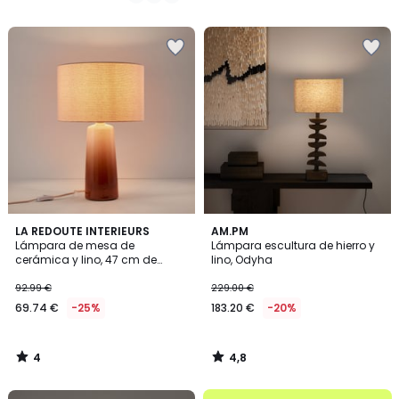
€
/
5
en
lugar
de
109.00
€
25%
descuento
aplicado.
4
4,8
LA REDOUTE INTERIEURS
AM.PM
/
/ 5
Lámpara de mesa de
Lámpara escultura de hierro y
5
cerámica y lino, 47 cm de
lino, Odyha
altura, Grezza
92.99 €
229.00 €
69.74 €
-25%
183.20 €
-20%
4
4,8
/
/
5
5
.