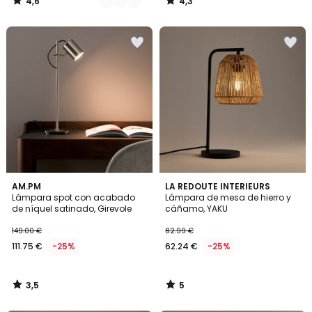
4,6
4,3
/
/
5
5
3,5
5
AM.PM
LA REDOUTE INTERIEURS
/ 5
/
Lámpara spot con acabado
Lámpara de mesa de hierro y
5
de níquel satinado, Girevole
cáñamo, YAKU
149.00 €
82.99 €
111.75 €
-25%
62.24 €
-25%
3,5
5
/
/
5
5