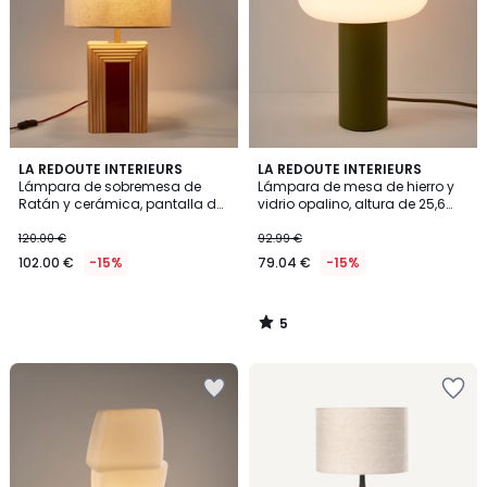
5
LA REDOUTE INTERIEURS
LA REDOUTE INTERIEURS
/
Lámpara de sobremesa de
Lámpara de mesa de hierro y
5
Ratán y cerámica, pantalla de
vidrio opalino, altura de 25,6
lino, CÉRABI
cm, OMER
120.00 €
92.99 €
102.00 €
-15%
79.04 €
-15%
5
/
5