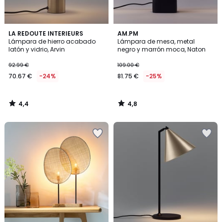
4,4
4,8
LA REDOUTE INTERIEURS
AM.PM
/ 5
/ 5
Lámpara de hierro acabado
Lámpara de mesa, metal
latón y vidrio, Arvin
negro y marrón moca, Naton
92.99 €
109.00 €
70.67 €
-24%
81.75 €
-25%
4,4
4,8
/
/
5
5