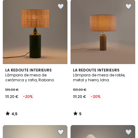
4,5
5
LA REDOUTE INTERIEURS
LA REDOUTE INTERIEURS
/ 5
/
Lámpara de mesa de
Lámpara de mesa de roble,
5
cerámica y rafia, Rabano
metal y hierro, Idna
139.00 €
139.00 €
111.20 €
-20%
111.20 €
-20%
4,5
5
/
/
5
5