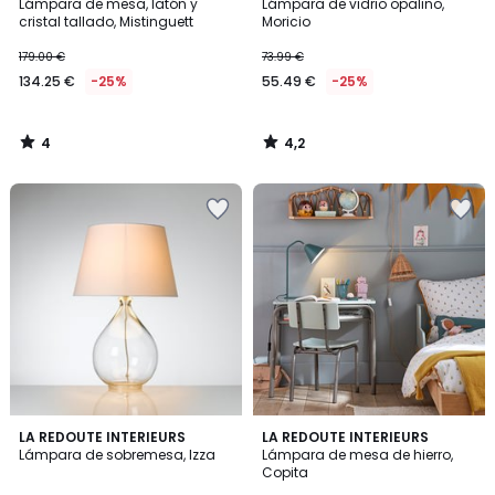
/
/ 5
Lámpara de mesa, latón y
Lámpara de vidrio opalino,
5
cristal tallado, Mistinguett
Moricio
179.00 €
73.99 €
134.25 €
-25%
55.49 €
-25%
4
4,2
/
/
5
5
4,4
4,2
LA REDOUTE INTERIEURS
5
LA REDOUTE INTERIEURS
/ 5
/ 5
Lámpara de sobremesa, Izza
Lámpara de mesa de hierro,
Colores
Copita