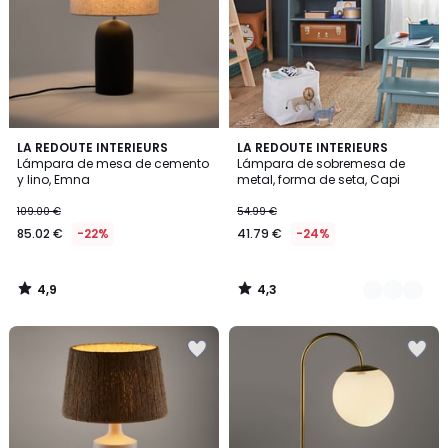
4,9
4,3
LA REDOUTE INTERIEURS
4
LA REDOUTE INTERIEURS
/ 5
/ 5
Lámpara de mesa de cemento
Lámpara de sobremesa de
Colores
y lino, Emna
metal, forma de seta, Capi
109.00 €
54.99 €
85.02 €
-22%
41.79 €
-24%
4,9
4,3
/
/
5
5