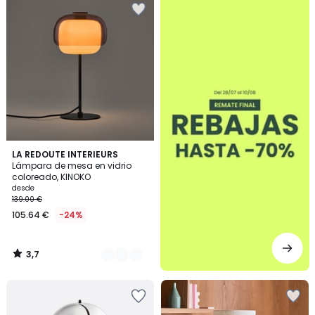
3,7
4
LA REDOUTE INTERIEURS
/ 5
Lámpara de mesa en vidrio
Colores
coloreado, KINOKO
desde
139.00 €
105.64 €
-24%
3,7
/
5