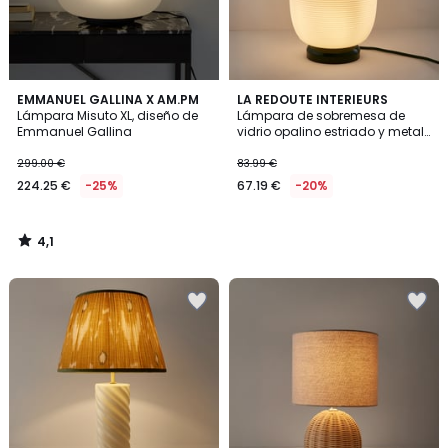
4,1
EMMANUEL GALLINA X AM.PM
LA REDOUTE INTERIEURS
/ 5
Lámpara Misuto XL, diseño de
Lámpara de sobremesa de
Emmanuel Gallina
vidrio opalino estriado y metal
de hierro, TILAN
299.00 €
83.99 €
224.25 €
-25%
67.19 €
-20%
4,1
/
5