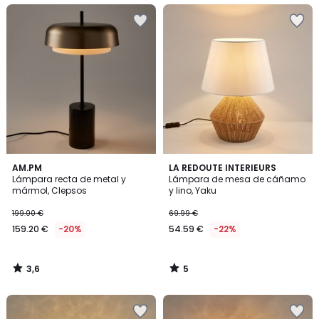
3,6
5
AM.PM
LA REDOUTE INTERIEURS
/ 5
/
Lámpara recta de metal y
Lámpara de mesa de cáñamo
5
mármol, Clepsos
y lino, Yaku
199.00 €
69.99 €
159.20 €
-20%
54.59 €
-22%
3,6
5
/
/
5
5