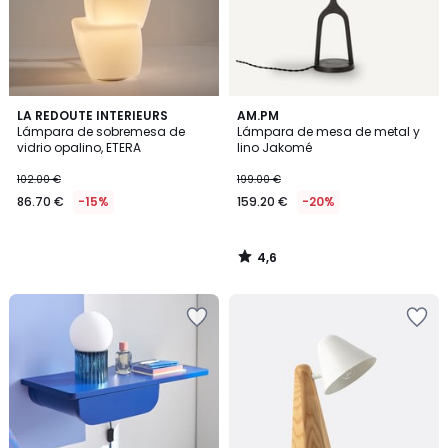
4,6
LA REDOUTE INTERIEURS
AM.PM
/ 5
Lámpara de sobremesa de
Lámpara de mesa de metal y
vidrio opalino, ETERA
lino Jakomé
102.00 €
199.00 €
86.70 €
-15%
159.20 €
-20%
4,6
/
5