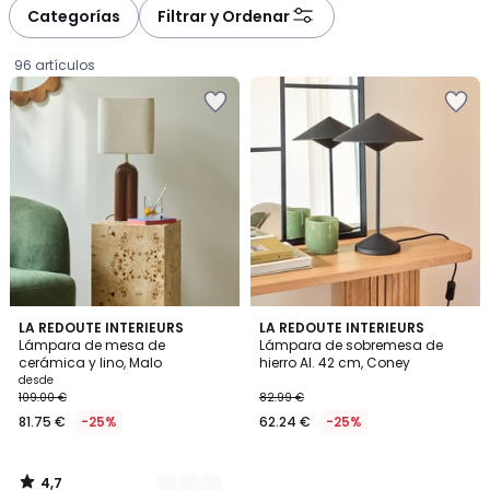
Categorías
Filtrar y Ordenar
96 artículos
4,7
3
LA REDOUTE INTERIEURS
LA REDOUTE INTERIEURS
/ 5
Lámpara de mesa de
Lámpara de sobremesa de
Colores
cerámica y lino, Malo
hierro Al. 42 cm, Coney
Precio
desde
109.00 €
82.99 €
a
81.75 €
-25%
62.24 €
-25%
partir
de
81.75
4,7