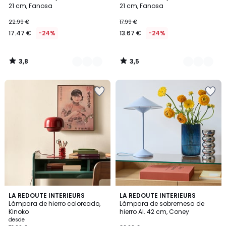
Colores
Colores
21 cm, Fanosa
21 cm, Fanosa
22.99 €
17.99 €
17.47 €
-24%
13.67 €
-24%
3,8
3,5
/
/
5
5
4,1
5
4
LA REDOUTE INTERIEURS
LA REDOUTE INTERIEURS
/ 5
/
Lámpara de hierro coloreado,
Lámpara de sobremesa de
Colores
5
Kinoko
hierro Al. 42 cm, Coney
desde