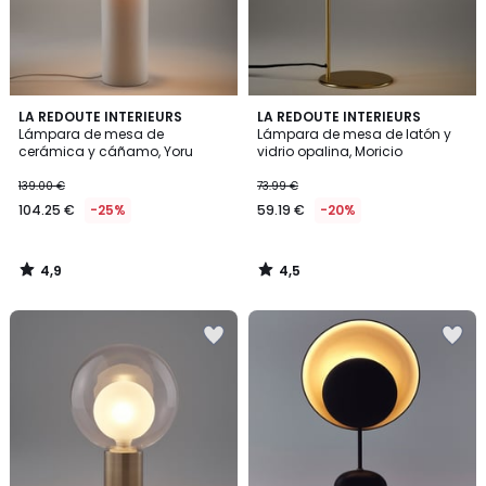
4,9
4,5
LA REDOUTE INTERIEURS
LA REDOUTE INTERIEURS
/ 5
/ 5
Lámpara de mesa de
Lámpara de mesa de latón y
cerámica y cáñamo, Yoru
vidrio opalina, Moricio
139.00 €
73.99 €
104.25 €
-25%
59.19 €
-20%
4,9
4,5
/
/
5
5