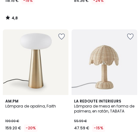
118.15 €
-15%
84.36 €
-24%
4,8
/
5
4,9
5
AM.PM
LA REDOUTE INTERIEURS
/ 5
/
Lámpara de opalina, Faith
Lámpara de mesa en forma de
5
palmera, en ratán, TABATA
199.00 €
55.99 €
159.20 €
-20%
47.59 €
-15%