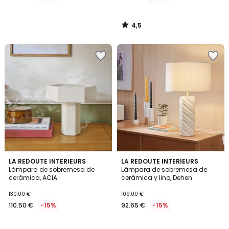
4,5
/
5
4,2
2
LA REDOUTE INTERIEURS
LA REDOUTE INTERIEURS
/ 5
Lámpara de sobremesa de
Lámpara de sobremesa de
Colores
cerámica, ACIA
cerámica y lino, Dehen
130.00 €
109.00 €
110.50 €
-15%
92.65 €
-15%