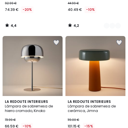
92.99 €
44.99 €
74.39 €
-20%
40.49 €
-10%
4,4
4,2
/
/
5
5
4,5
LA REDOUTE INTERIEURS
LA REDOUTE INTERIEURS
/ 5
Lámpara de sobremesa de
Lámpara de sobremesa de
hierro cromado, Kinoko
cerámica, Jimna
73.99 €
119.00 €
66.59 €
-10%
101.15 €
-15%