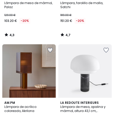
/ 5
/ 5
Lámpara de mesa de mármol,
Lámpara, farolillo de malla,
Palaz
Satchi
129.00 €
189.00 €
103.20 €
-20%
151.20 €
-20%
4,3
4,7
/
/
5
5
4,5
4,9
AM.PM
LA REDOUTE INTERIEURS
/ 5
/ 5
Lámpara de acrílico
Lámpara de mesa, opalina y
coloreado, Akrilona
mármol, altura 43,1 cm,