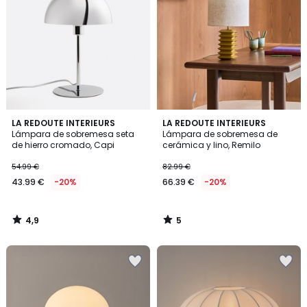
4,9
5
LA REDOUTE INTERIEURS
LA REDOUTE INTERIEURS
/ 5
/
Lámpara de sobremesa seta
Lámpara de sobremesa de
5
de hierro cromado, Capi
cerámica y lino, Remilo
54.99 €
82.99 €
43.99 €
-20%
66.39 €
-20%
4,9
5
/
/
5
5