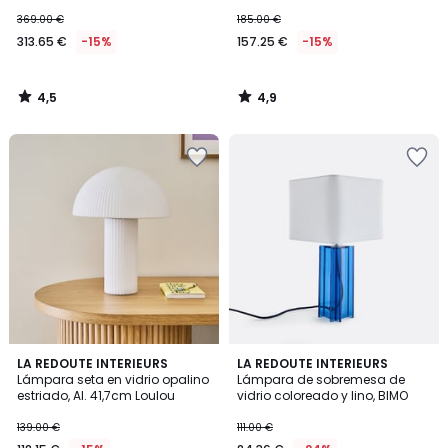
AGATHILDA
369.00 €
185.00 €
313.65 €
-15%
157.25 €
-15%
4,5
4,9
/
/
5
5
4,8
LA REDOUTE INTERIEURS
LA REDOUTE INTERIEURS
/ 5
Lámpara seta en vidrio opalino
Lámpara de sobremesa de
estriado, Al. 41,7cm Loulou
vidrio coloreado y lino, BIMO
139.00 €
111.00 €