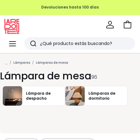
REMATE FINAL HASTA -70%
Ir
a
La
la
Redoute
Menu
Buscar
cesta
Últimos
...
artículos
Lámparas
Lámparas de mesa
Lámpara de mesa
vistos
96
Lámpara de
Lámparas de
despacho
dormitorio