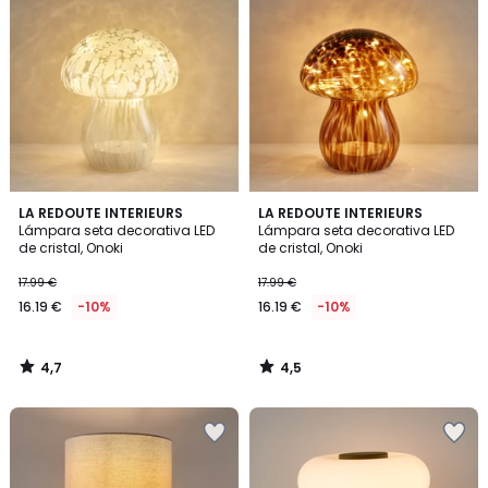
4,7
4,5
LA REDOUTE INTERIEURS
LA REDOUTE INTERIEURS
/ 5
/ 5
Lámpara seta decorativa LED
Lámpara seta decorativa LED
de cristal, Onoki
de cristal, Onoki
17.99 €
17.99 €
16.19 €
-10%
16.19 €
-10%
4,7
4,5
/
/
5
5