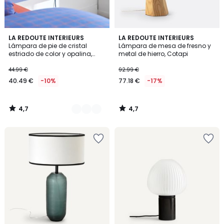
4,7
4,7
3
LA REDOUTE INTERIEURS
LA REDOUTE INTERIEURS
/ 5
/ 5
Lámpara de pie de cristal
Lámpara de mesa de fresno y
Colores
estriado de color y opalina,
metal de hierro, Cotapi
Dima
44.99 €
92.99 €
40.49 €
-10%
77.18 €
-17%
4,7
4,7
/
/
5
5