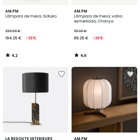
4,2
4,6
AM.PM
AM.PM
/ 5
/ 5
Lámpara de mesa, Gotuko
Lámpara de mesa, vidrio
esmerilado, Chanya
259.00 €
119.00 €
194.25 €
-25%
89.25 €
-25%
4,2
4,6
/
/
5
5
4,3
4,7
LA REDOUTE INTERIEURS
AM.PM