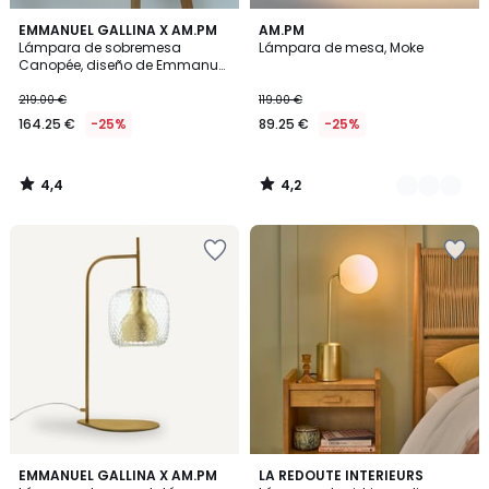
4,4
4,2
EMMANUEL GALLINA X AM.PM
2
AM.PM
/ 5
/ 5
Lámpara de sobremesa
Lámpara de mesa, Moke
Colores
Canopée, diseño de Emmanuel
Gallina
219.00 €
119.00 €
164.25 €
-25%
89.25 €
-25%
4,4
4,2
/
/
5
5
4
4,2
EMMANUEL GALLINA X AM.PM
LA REDOUTE INTERIEURS