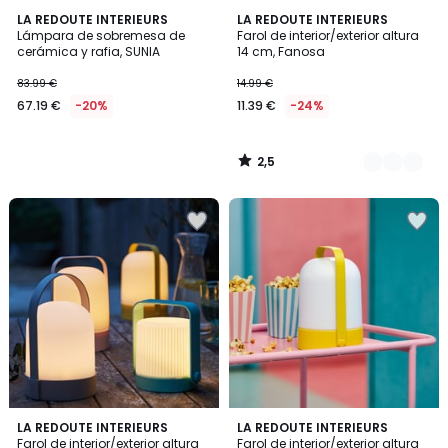
2,5
LA REDOUTE INTERIEURS
3
LA REDOUTE INTERIEURS
/ 5
Lámpara de sobremesa de
Farol de interior/exterior altura
Colores
cerámica y rafia, SUNIA
14 cm, Fanosa
83.99 €
14.99 €
67.19 €
-20%
11.39 €
-24%
2,5
/
5
3,8
3,5
4
LA REDOUTE INTERIEURS
3
LA REDOUTE INTERIEURS
/ 5
/ 5
Farol de interior/exterior altura
Farol de interior/exterior altura