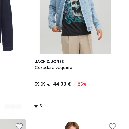
5
JACK & JONES
/
Cazadora vaquera
5
44.99 €
59.99 €
-25%
5
/
5