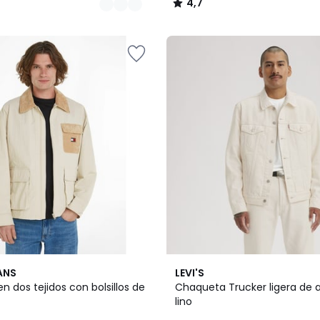
4,7
/
5
4,3
ANS
LEVI'S
/ 5
 dos tejidos con bolsillos de
Chaqueta Trucker ligera de 
lino