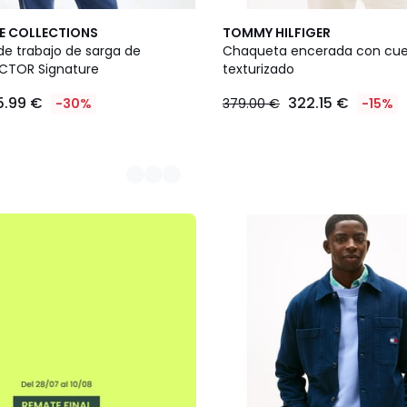
E COLLECTIONS
TOMMY HILFIGER
e trabajo de sarga de
Chaqueta encerada con cue
CTOR Signature
texturizado
5.99 €
322.15 €
-30%
379.00 €
-15%