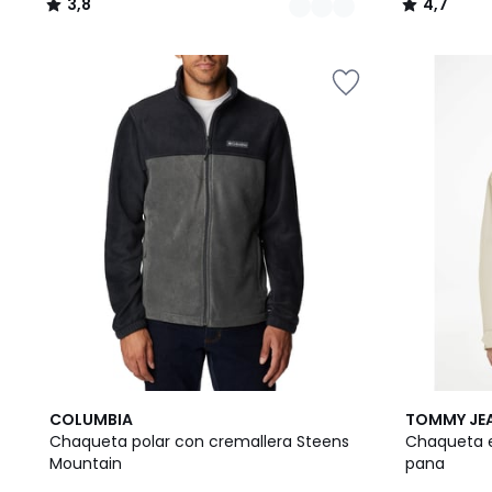
3,8
4,7
/
/
5
5
2
4
COLUMBIA
TOMMY JE
Colores
/
Chaqueta polar con cremallera Steens
Chaqueta en
5
Mountain
pana