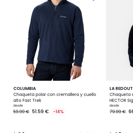
3
3,8
3
4,7
COLUMBIA
LA REDOUT
Colores
/ 5
Colores
/ 5
Chaqueta polar con cremallera y cuello
Chaqueta d
alto Fast Trek
HECTOR Si
desde
desde
51.59 €
6
59.99 €
-14%
79.99 €