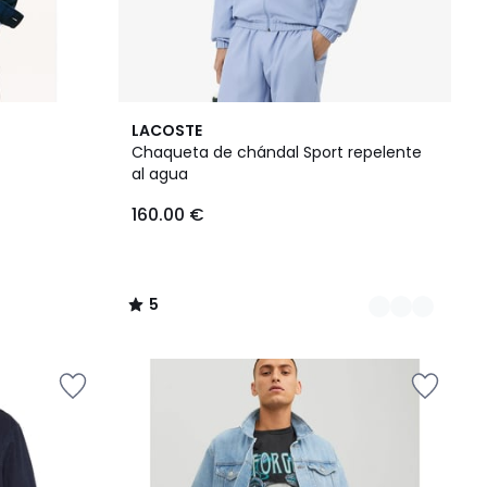
2
5
LACOSTE
Colores
/
Chaqueta de chándal Sport repelente
5
al agua
160.00 €
5
/
5