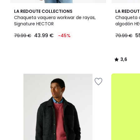
3
3,6
LA REDOUTE COLLECTIONS
LA REDOUT
Colores
/ 5
Chaqueta vaquera workwar de rayas,
Chaqueta d
Signature HECTOR
algodón HE
43.99
43.99 €
5
79.99 €
-45%
79.99 €
€
en
lugar
de
3,6
79.99
/
€
5
45%
.
descuento
aplicado.