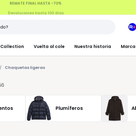
Devoluciones hasta 100 días
M
e
L
Collection
Vuelta al cole
Nuestra historia
Marca
R
+
Chaquetas ligeras
56
entos
Plumíferos
A