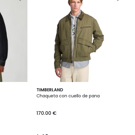
4,5
TIMBERLAND
/ 5
Chaqueta con cuello de pana
170.00 €