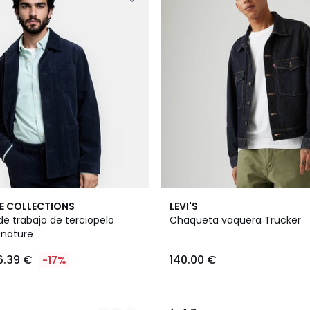
4,7
E COLLECTIONS
LEVI'S
/ 5
e trabajo de terciopelo
Chaqueta vaquera Trucker
gnature
6.39 €
140.00 €
-17%