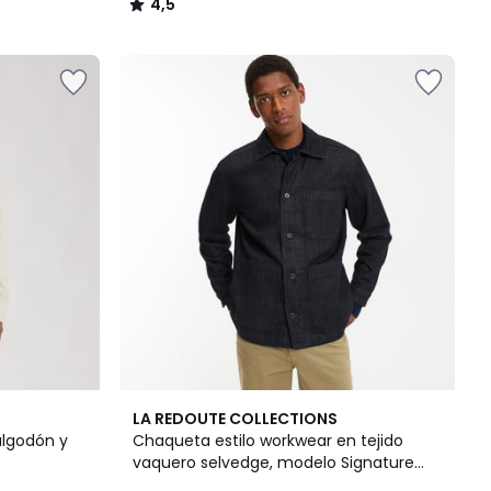
4,5
/
5
4,7
LA REDOUTE COLLECTIONS
/ 5
algodón y
Chaqueta estilo workwear en tejido
vaquero selvedge, modelo Signature
HECTOR