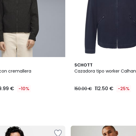
2
SCHOTT
Colores
con cremallera
Cazadora tipo worker Calhan
9.99 €
112.50 €
-10%
150.00 €
-25%