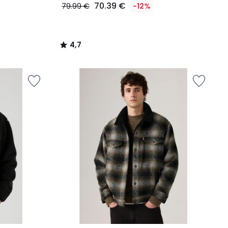
70.39 €
79.99 €
-12%
4,7
/
5