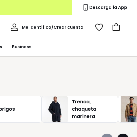
Descarga la App
Mi
Me identifico/Crear cuenta
i
Ver
Ir
cuenta
spacio
mis
a
a
favoritos
la
s
Business
edoute
cesta
Trenca,
brigos
chaqueta
marinera