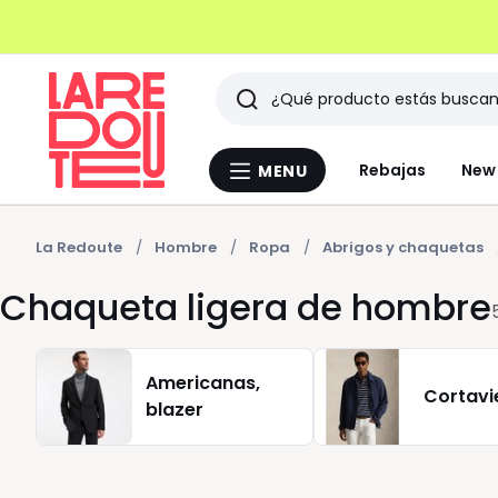
Buscar
Últimos
Rebajas
New 
MENU
Menu
artículos
La
Redoute
vistos
La Redoute
Hombre
Ropa
Abrigos y chaquetas
Chaqueta ligera de hombre
Americanas,
Cortavi
blazer