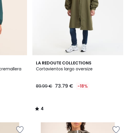
4
LA REDOUTE COLLECTIONS
/
cremallera
Cortavientos largo oversize
5
73.79 €
89.99 €
-18%
4
/
5