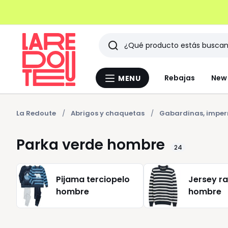
Buscar
Últimos
Rebajas
New 
MENU
Menu
artículos
La
Redoute
vistos
La Redoute
Abrigos y chaquetas
Gabardinas, impe
Parka verde hombre
24
Pijama terciopelo
Jersey r
hombre
hombre