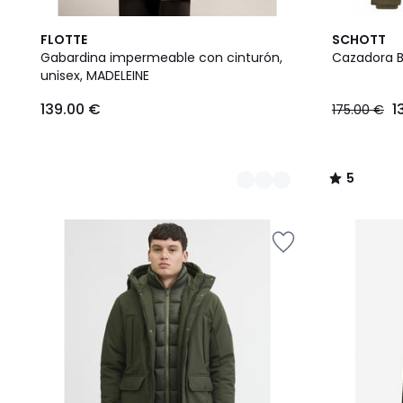
2
5
FLOTTE
SCHOTT
Colores
/
Gabardina impermeable con cinturón,
Cazadora B
5
unisex, MADELEINE
139.00
139.00 €
1
175.00 €
€.
5
/
5