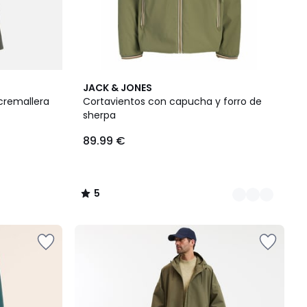
3
5
JACK & JONES
Colores
/
cremallera
Cortavientos con capucha y forro de
5
sherpa
89.99 €
5
/
5