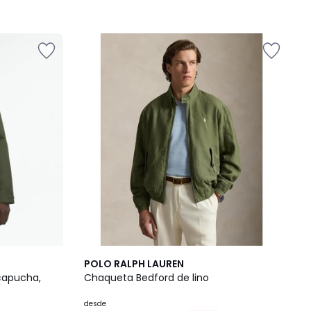
2
5
POLO RALPH LAUREN
Colores
/
 capucha,
Chaqueta Bedford de lino
5
desde