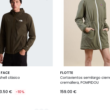
 FACE
FLOTTE
shell clásico
Cortavientos semilargo cierr
cremallera, POMPIDOU
3.50 €
159.00 €
-10%