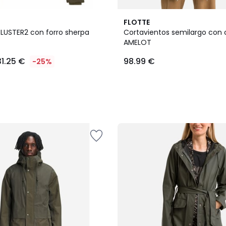
FLOTTE
LUSTER2 con forro sherpa
Cortavientos semilargo con 
AMELOT
31.25 €
98.99 €
-25%