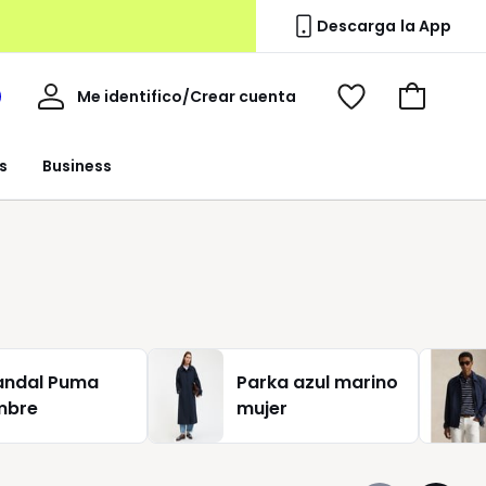
Descarga la App
Mi
Me identifico/Crear cuenta
i
Ver
Ir
cuenta
spacio
mis
a
a
favoritos
la
s
Business
edoute
cesta
andal Puma
Parka azul marino
mbre
mujer