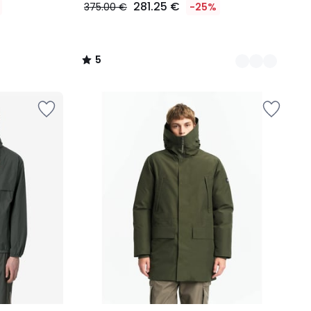
281.25 €
375.00 €
-25%
5
/
5