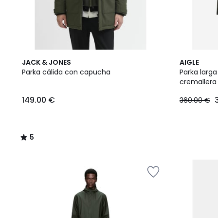
5
JACK & JONES
AIGLE
/
Parka cálida con capucha
Parka larga
5
cremallera
149.00 €
360.00 €
5
/
5