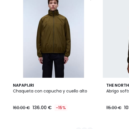
2
2
NAPAPIJRI
THE NORTH
Colores
Colores
Chaqueta con capucha y cuello alto
Abrigo soft
136.00 €
10
160.00 €
-15%
115.00 €