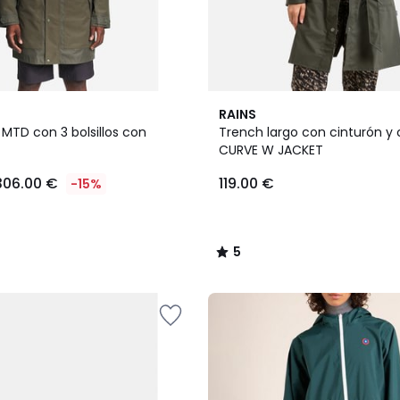
5
RAINS
/
 MTD con 3 bolsillos con
Trench largo con cinturón y 
5
CURVE W JACKET
306.00 €
119.00 €
-15%
5
/
5