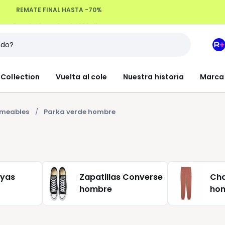
Devoluciones hasta 100 días
M
e
L
Collection
Vuelta al cole
Nuestra historia
Marca
R
+
rmeables
Parka verde hombre
ayas
Zapatillas Converse
Ch
hombre
ho