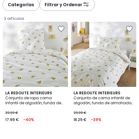
à
à
Categorías
Filtrar y Ordenar
gauche
droite
3 artículos
LA REDOUTE INTERIEURS
LA REDOUTE INTERIEURS
Conjunto de ropa cama
Conjunto de cama infantil de
infantil de algodón, funda de
algodón, funda de almohada
17.99
almohada cuadrada, Citron
rectangular.Citron
29.99 €
29.99 €
€
17.99 €
-40%
18.29 €
-39%
en
lugar
de