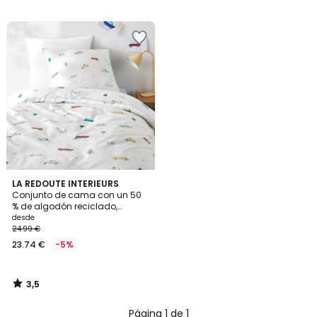
29.99
€
40%
descuento
aplicado.
3,5
LA REDOUTE INTERIEURS
/ 5
Conjunto de cama con un 50
% de algodón reciclado,
Emiliano
desde
24.99 €
23.74 €
-5%
3,5
/
5
Página 1 de 1