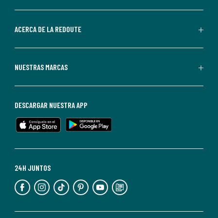
por
parte
de
ACERCA DE LA REDOUTE
La
Redoute.
Puedes
NUESTRAS MARCAS
darte
de
baja
DESCARGAR NUESTRA APP
en
cualquier
momento.
Para
más
24H JUNTOS
información,
puedes
consultar
nuestra