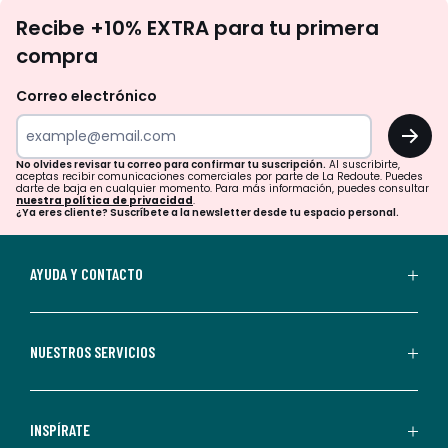
No
Recibe +10% EXTRA para tu primera
te
compra
olvides
revisar
Correo electrónico
tu
OK
correo
para
No olvides revisar tu correo para confirmar tu suscripción.
Al suscribirte,
aceptas recibir comunicaciones comerciales por parte de La Redoute. Puedes
confirmar
darte de baja en cualquier momento. Para más información, puedes consultar
nuestra política de privacidad
.
tu
¿Ya eres cliente? Suscríbete a la newsletter desde tu espacio personal.
suscripción.
Al
AYUDA Y CONTACTO
suscribirte,
aceptas
recibir
NUESTROS SERVICIOS
comunicaciones
comerciales
personalizadas
INSPÍRATE