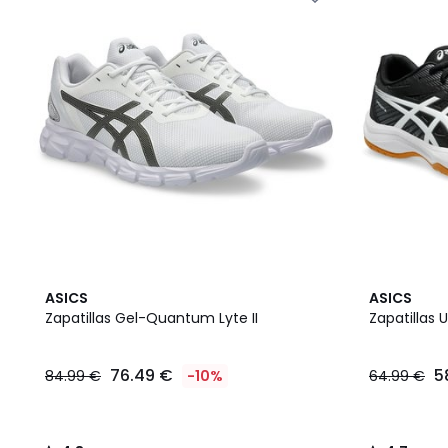
4,8
4,7
ASICS
ASICS
/ 5
/ 5
Zapatillas Gel-Quantum Lyte II
Zapatillas 
76.49 €
5
84.99 €
-10%
64.99 €