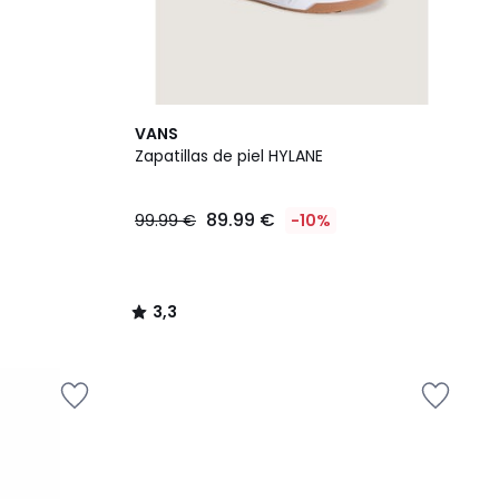
3,3
VANS
/ 5
Zapatillas de piel HYLANE
89.99 €
99.99 €
-10%
3,3
/
5