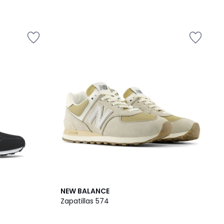
2
3,5
NEW BALANCE
Colores
/ 5
Zapatillas 574