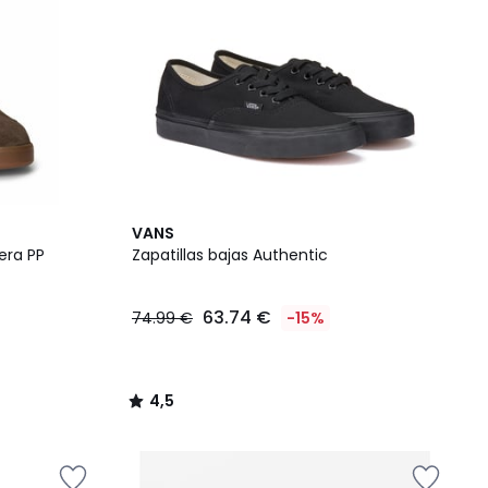
4,5
VANS
/ 5
era PP
Zapatillas bajas Authentic
63.74 €
74.99 €
-15%
4,5
/
5