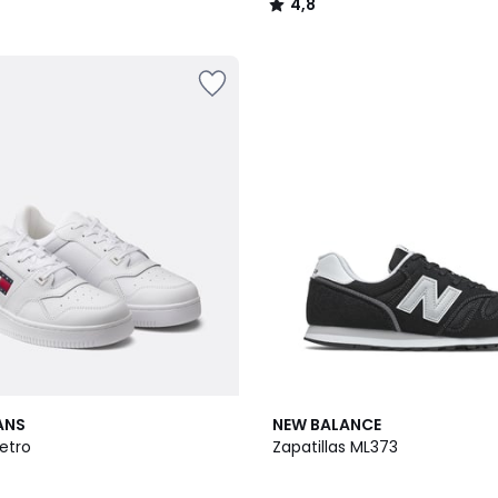
4,8
/
5
4
ANS
NEW BALANCE
/
Retro
Zapatillas ML373
5