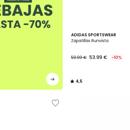
4,5
ADIDAS SPORTSWEAR
/ 5
Zapatillas Runvista
53.99 €
59.99 €
-10%
4,5
/
5