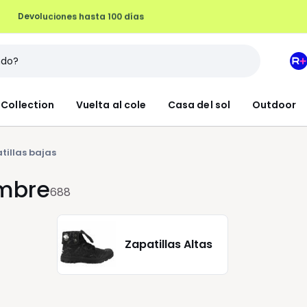
Devoluciones hasta 100 días
M
e
L
Collection
Vuelta al cole
Casa del sol
Outdoor
R
+
tillas bajas
ombre
688
Zapatillas Altas