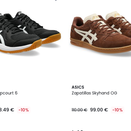
4,8
ASICS
/ 5
Upcourt 6
Zapatillas Skyhand OG
8.49 €
99.00 €
-10%
110.00 €
-10%