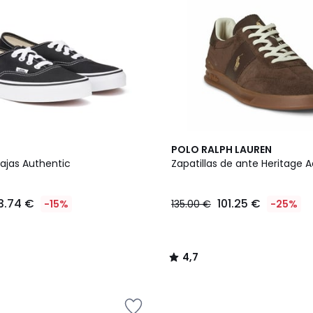
4,7
POLO RALPH LAUREN
/ 5
bajas Authentic
Zapatillas de ante Heritage A
3.74 €
101.25 €
-15%
135.00 €
-25%
4,7
/
5