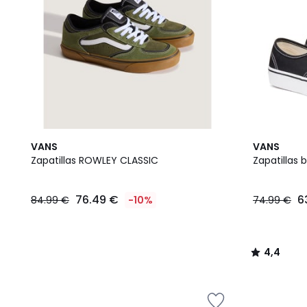
4,4
VANS
VANS
/ 5
Zapatillas ROWLEY CLASSIC
Zapatillas 
76.49 €
6
84.99 €
-10%
74.99 €
4,4
/
5