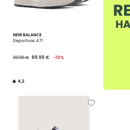
4,2
NEW BALANCE
/ 5
Deportivas 471
89.99 €
99.99 €
-10%
4,2
/
5