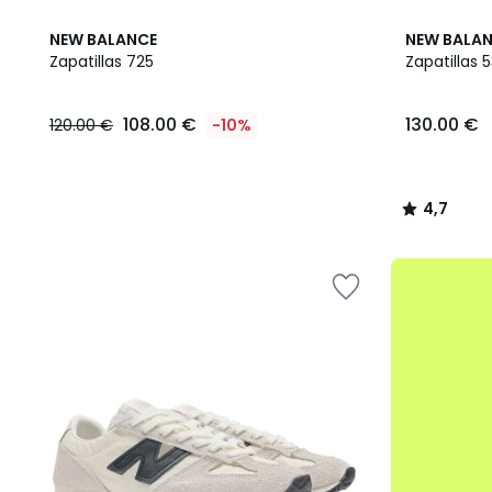
3
4,7
NEW BALANCE
NEW BALA
Colores
/ 5
Zapatillas 725
Zapatillas 
108.00
108.00 €
130.00 €
120.00 €
-10%
€
en
lugar
de
4,7
120.00
/
€
5
10%
.
descuento
aplicado.