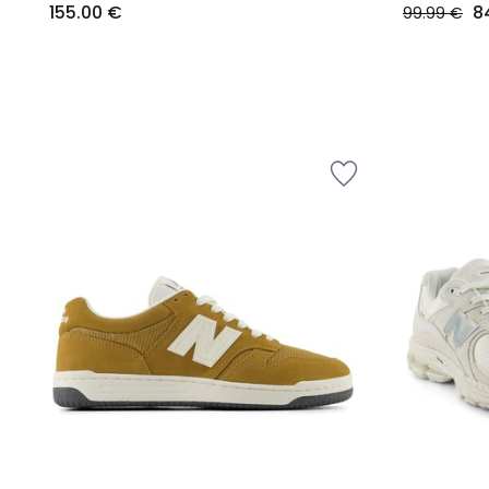
155.00 €
8
99.99 €