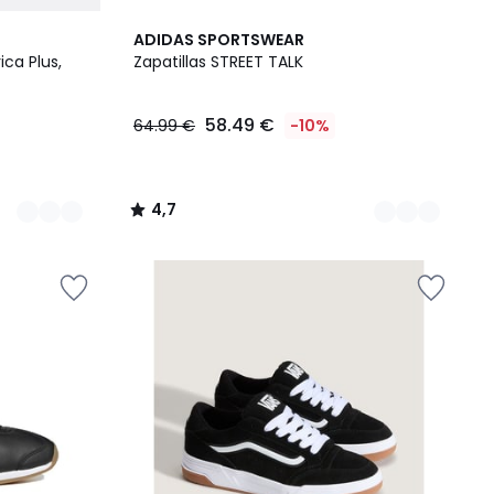
2
4,7
ADIDAS SPORTSWEAR
Colores
/ 5
ica Plus,
Zapatillas STREET TALK
58.49 €
64.99 €
-10%
4,7
/
5