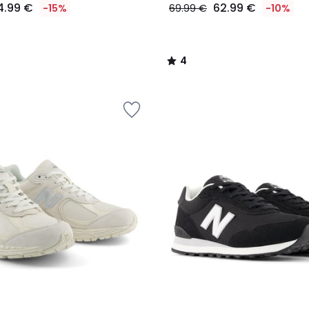
4.99 €
62.99 €
-15%
69.99 €
-10%
4
/
5