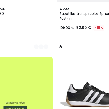
2
5
NCE
GEOX
Colores
/
530
Zapatillas transpirables Spher
5
Fast-in
92.65 €
109.00 €
-15%
5
/
5