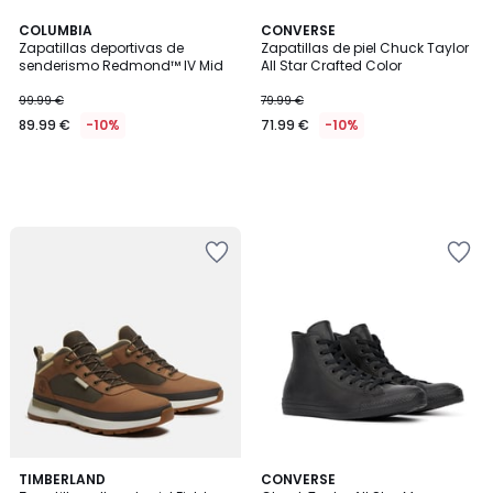
COLUMBIA
CONVERSE
Zapatillas deportivas de
Zapatillas de piel Chuck Taylor
senderismo Redmond™ IV Mid
All Star Crafted Color
99.99 €
79.99 €
89.99 €
-10%
71.99 €
-10%
4,8
5
TIMBERLAND
CONVERSE