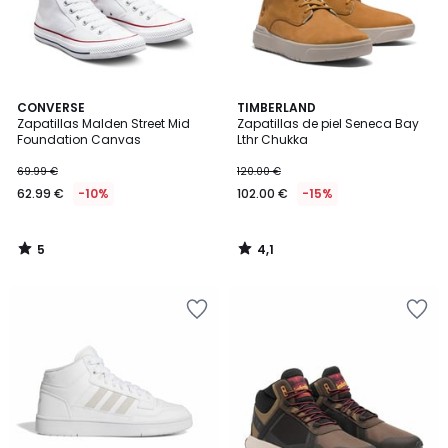
5
4,1
CONVERSE
TIMBERLAND
/
/ 5
Zapatillas Malden Street Mid
Zapatillas de piel Seneca Bay
5
Foundation Canvas
Lthr Chukka
69.99 €
120.00 €
62.99 €
-10%
102.00 €
-15%
5
4,1
/
/
5
5