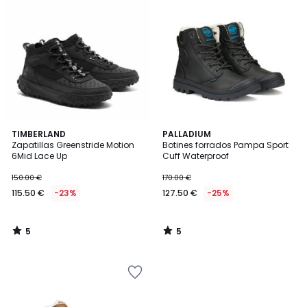
5
5
TIMBERLAND
PALLADIUM
/
/
Zapatillas Greenstride Motion
Botines forrados Pampa Sport
5
5
6Mid Lace Up
Cuff Waterproof
150.00 €
170.00 €
115.50 €
-23%
127.50 €
-25%
5
5
/
/
5
5