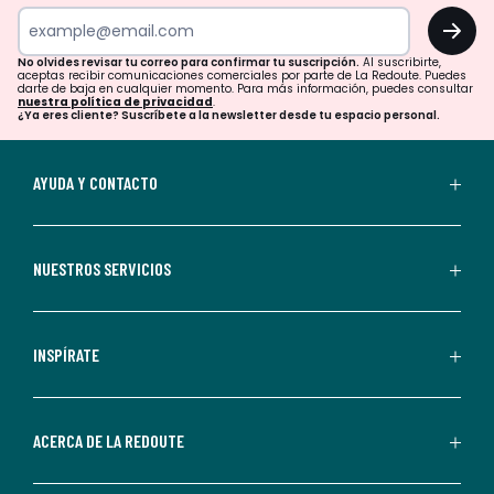
tu
OK
correo
para
No olvides revisar tu correo para confirmar tu suscripción.
Al suscribirte,
aceptas recibir comunicaciones comerciales por parte de La Redoute. Puedes
confirmar
darte de baja en cualquier momento. Para más información, puedes consultar
nuestra política de privacidad
.
tu
¿Ya eres cliente? Suscríbete a la newsletter desde tu espacio personal.
suscripción.
Al
AYUDA Y CONTACTO
suscribirte,
aceptas
recibir
NUESTROS SERVICIOS
comunicaciones
comerciales
personalizadas
INSPÍRATE
por
parte
de
ACERCA DE LA REDOUTE
La