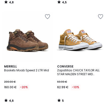
4,8
4,5
/
/
5
5
4,6
5
MERRELL
CONVERSE
/ 5
/
Baskets Moab Speed 2 LTR Mid
Zapatillas CHUCK TAYLOR ALL
5
STAR MALDEN STREET MID
SEASONAL COLOR
200.00 €
69.99 €
160.00 €
-20%
62.99 €
-10%
4,6
5
/
/
5
5