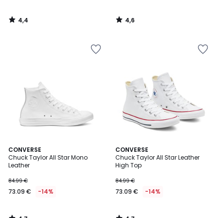
4,4
4,6
/
/
5
5
4,7
4,7
CONVERSE
CONVERSE
/ 5
/ 5
Chuck Taylor All Star Mono
Chuck Taylor All Star Leather
Leather
High Top
84.99 €
84.99 €
73.09 €
-14%
73.09 €
-14%