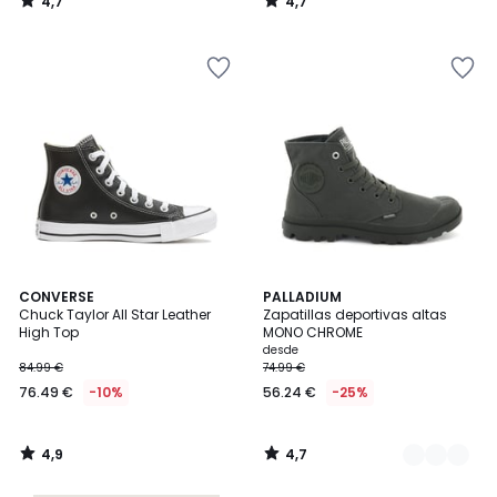
4,7
4,7
/
/
5
5
4,9
4,7
CONVERSE
4
PALLADIUM
/ 5
/ 5
Chuck Taylor All Star Leather
Zapatillas deportivas altas
Colores
High Top
MONO CHROME
desde
84.99 €
74.99 €
76.49 €
-10%
56.24 €
-25%
4,9
4,7
/
/
5
5