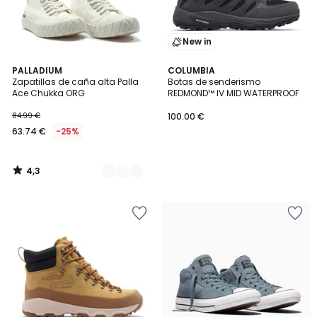
New in
4,3
4
PALLADIUM
COLUMBIA
/ 5
Zapatillas de caña alta Palla
Botas de senderismo
Colores
Ace Chukka ORG
REDMOND™ IV MID WATERPROOF
84.99 €
100.00 €
63.74 €
-25%
4,3
/
5