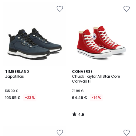
4,9
TIMBERLAND
CONVERSE
/ 5
Zapatillas
Chuck Taylor All Star Core
Canvas Hi
135.00 €
74.99 €
103.95 €
-23%
64.49 €
-14%
4,9
/
5