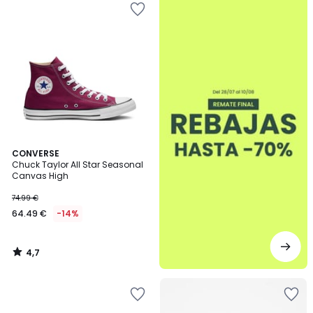
4,7
CONVERSE
/ 5
Chuck Taylor All Star Seasonal
Canvas High
74.99 €
64.49 €
-14%
4,7
/
5