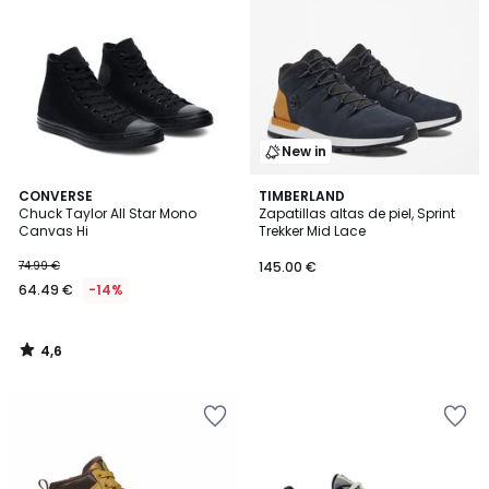
New in
4,6
CONVERSE
TIMBERLAND
/ 5
Chuck Taylor All Star Mono
Zapatillas altas de piel, Sprint
Canvas Hi
Trekker Mid Lace
74.99 €
145.00 €
64.49 €
-14%
4,6
/
5