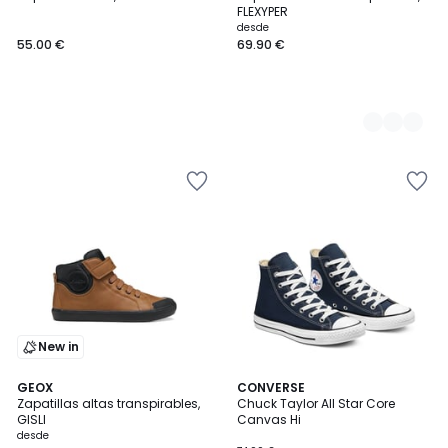
Colores
FLEXYPER
desde
55.00 €
69.90 €
New in
4,8
GEOX
CONVERSE
/ 5
Zapatillas altas transpirables,
Chuck Taylor All Star Core
GISLI
Canvas Hi
desde