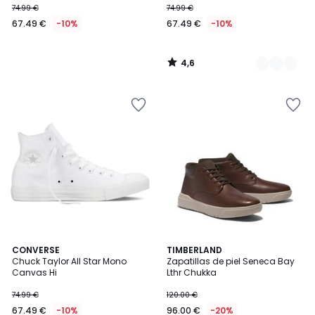
74.99 €
74.99 €
67.49 €
-10%
67.49 €
-10%
4,6
/
5
4,6
4,2
CONVERSE
TIMBERLAND
/ 5
/ 5
Chuck Taylor All Star Mono
Zapatillas de piel Seneca Bay
Canvas Hi
Lthr Chukka
74.99 €
120.00 €
67.49 €
-10%
96.00 €
-20%