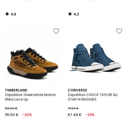
4,6
4,2
/
/
5
5
4,8
4,5
TIMBERLAND
CONVERSE
/ 5
/ 5
Zapatillas Greenstride Motion
Zapatillas CHUCK TAYLOR ALL
6Mid Lace Up
STAR HI BAGGIES
150.00 €
74.99 €
115.50 €
-23%
67.49 €
-10%