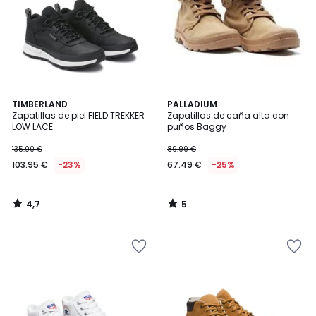
4,7
5
TIMBERLAND
PALLADIUM
/ 5
/
Zapatillas de piel FIELD TREKKER
Zapatillas de caña alta con
5
LOW LACE
puños Baggy
135.00 €
89.99 €
103.95 €
-23%
67.49 €
-25%
4,7
5
/
/
5
5