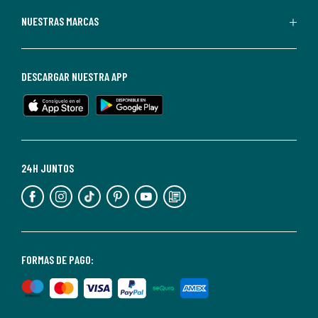
Redoute.
Puedes
NUESTRAS MARCAS
darte
de
baja
DESCARGAR NUESTRA APP
en
cualquier
momento.
Para
más
24H JUNTOS
información,
puedes
consultar
nuestra
<2>política
FORMAS DE PAGO:
de
privacidad</2>.