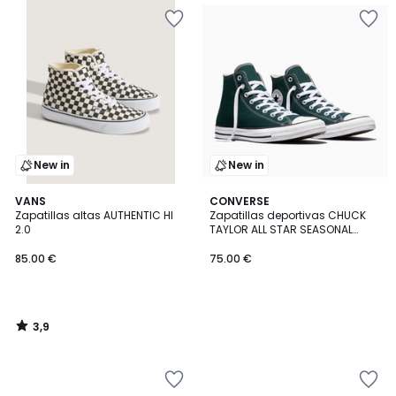
New in
New in
3,9
VANS
CONVERSE
/ 5
Zapatillas altas AUTHENTIC HI
Zapatillas deportivas CHUCK
2.0
TAYLOR ALL STAR SEASONAL
COLOR
85.00 €
75.00 €
3,9
/
5