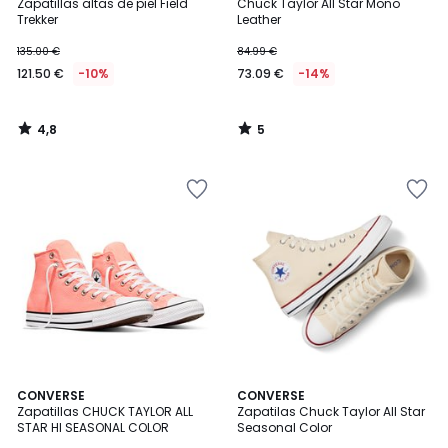
/ 5
/
Zapatillas altas de piel Field
Chuck Taylor All Star Mono
5
Trekker
Leather
135.00 €
84.99 €
121.50 €
-10%
73.09 €
-14%
4,8
5
/
/
5
5
4,6
CONVERSE
6
CONVERSE
/ 5
Zapatillas CHUCK TAYLOR ALL
Zapatilas Chuck Taylor All Star
Colores
STAR HI SEASONAL COLOR
Seasonal Color