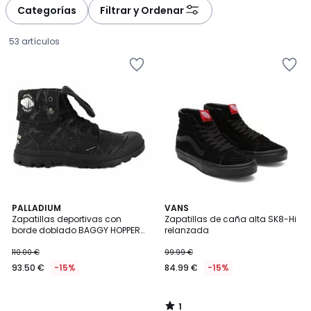
Categorías
Filtrar y Ordenar
53 artículos
1
PALLADIUM
VANS
/
Zapatillas deportivas con
Zapatillas de caña alta SK8-Hi
5
borde doblado BAGGY HOPPER
relanzada
93.50
TUNNELS STRANGER THINGS
110.00 €
99.99 €
€
93.50 €
-15%
84.99 €
-15%
en
lugar
de
1