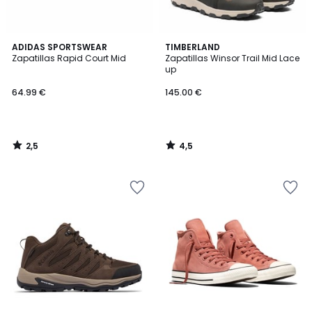
2,5
4,5
ADIDAS SPORTSWEAR
TIMBERLAND
/ 5
/ 5
Zapatillas Rapid Court Mid
Zapatillas Winsor Trail Mid Lace
up
64.99 €
145.00 €
2,5
4,5
/
/
5
5