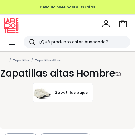
Ir
a
La
la
Redoute
Menu
Buscar
cesta
Últimos
...
artículos
Zapatillas
Zapatillas Altas
Zapatillas altas Hombre
vistos
53
Zapatillas bajas