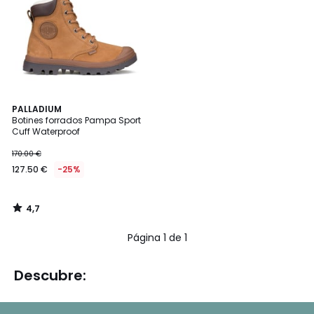
4,7
PALLADIUM
/ 5
Botines forrados Pampa Sport
Cuff Waterproof
170.00 €
127.50 €
-25%
4,7
/
5
Página 1 de 1
Descubre: