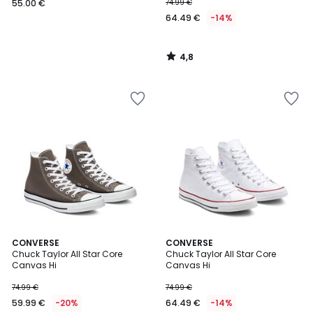
55.00 €
74.99 €
64.49 €
-14%
4,8
/
5
4,4
4,6
CONVERSE
CONVERSE
/ 5
/ 5
Chuck Taylor All Star Core
Chuck Taylor All Star Core
Canvas Hi
Canvas Hi
74.99 €
74.99 €
59.99 €
-20%
64.49 €
-14%