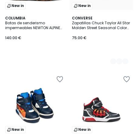
New in
New in
COLUMBIA
2
CONVERSE
Botas de senderismo
Zapatillas Chuck Taylor All Star
Colores
impermeables NEWTON ALPINE
Malden Street Seasonal Color
PT™
Canvas
140.00 €
75.00 €
New in
New in