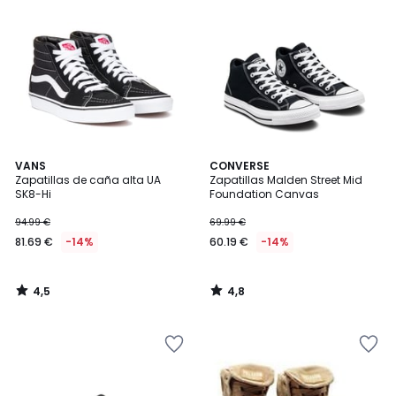
4,5
4,8
VANS
CONVERSE
/ 5
/ 5
Zapatillas de caña alta UA
Zapatillas Malden Street Mid
SK8-Hi
Foundation Canvas
94.99 €
69.99 €
81.69 €
-14%
60.19 €
-14%
4,5
4,8
/
/
5
5