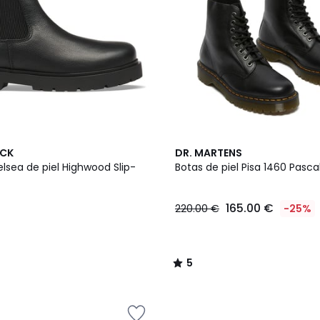
5
OCK
DR. MARTENS
/
lsea de piel Highwood Slip-
Botas de piel Pisa 1460 Pasca
5
165.00 €
220.00 €
-25%
5
/
5