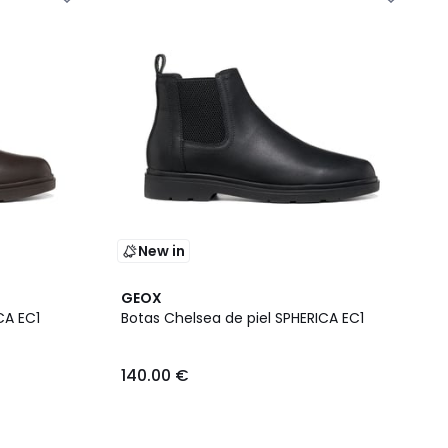
New in
GEOX
CA EC1
Botas Chelsea de piel SPHERICA EC1
140.00 €