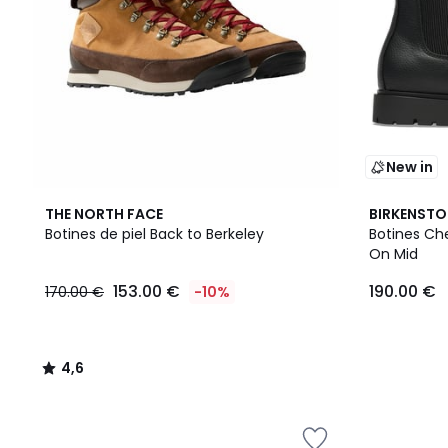
New in
4,6
THE NORTH FACE
BIRKENST
/ 5
Botines de piel Back to Berkeley
Botines Che
On Mid
153.00 €
190.00 €
170.00 €
-10%
4,6
/
5