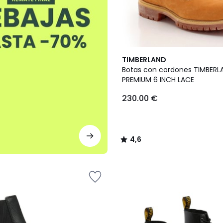
4,6
TIMBERLAND
/ 5
Botas con cordones TIMBERL
PREMIUM 6 INCH LACE
230.00 €
4,6
/
5