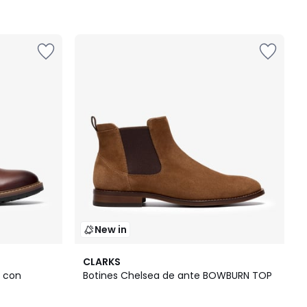
New in
CLARKS
, con
Botines Chelsea de ante BOWBURN TOP