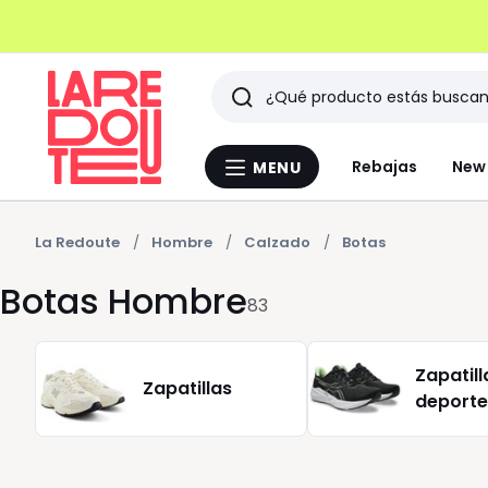
Buscar
Últimos
Rebajas
New 
MENU
Menu
artículos
La
Redoute
vistos
La Redoute
Hombre
Calzado
Botas
Botas Hombre
83
Zapatill
Zapatillas
deporte