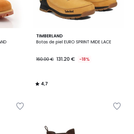
4,7
TIMBERLAND
/ 5
AND
Botas de piel EURO SPRINT MIDE LACE
131.20 €
160.00 €
-18%
4,7
/
5