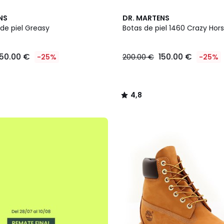
4,8
NS
DR. MARTENS
/ 5
de piel Greasy
Botas de piel 1460 Crazy Hor
150.00 €
150.00 €
-25%
200.00 €
-25%
4,8
/
5