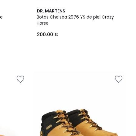
DR. MARTENS
se
Botas Chelsea 2976 YS de piel Crazy
Horse
200.00 €