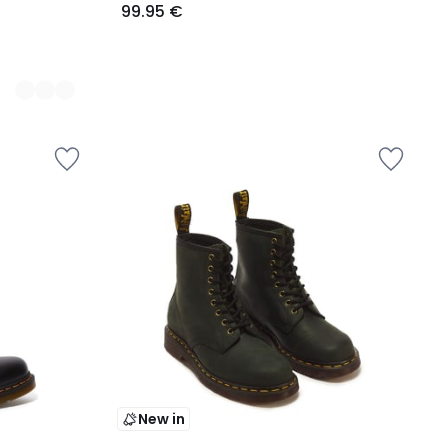
99.95 €
New in