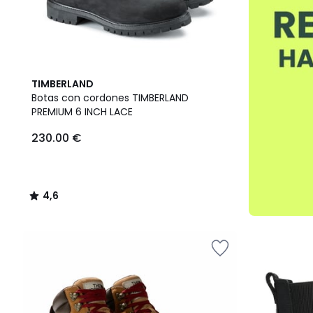
4,6
TIMBERLAND
/ 5
Botas con cordones TIMBERLAND
PREMIUM 6 INCH LACE
230.00 €
4,6
/
5