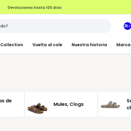
Devoluciones hasta 100 días
M
e
L
Collection
Vuelta al cole
Nuestra historia
Marca
R
+
as de
S
Mules, Clogs
c