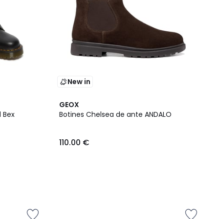
New in
GEOX
l Bex
Botines Chelsea de ante ANDALO
110.00 €