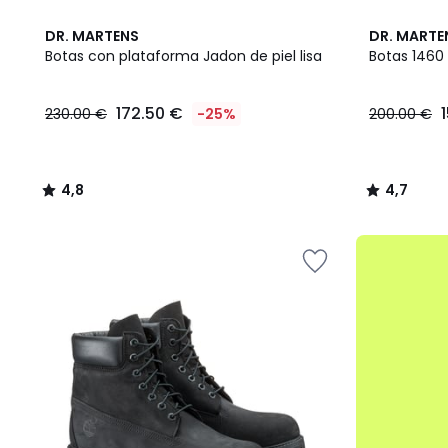
4,8
4,7
DR. MARTENS
DR. MARTE
/ 5
/ 5
Botas con plataforma Jadon de piel lisa
Botas 1460 
172.50
172.50 €
230.00 €
-25%
200.00 €
€
en
lugar
de
4,8
4,7
230.00
/
/
€
5
5
25%
.
descuento
aplicado.