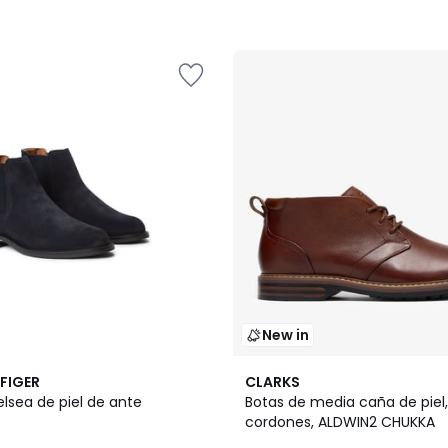
New in
2
FIGER
CLARKS
Colores
lsea de piel de ante
Botas de media caña de piel
cordones, ALDWIN2 CHUKKA