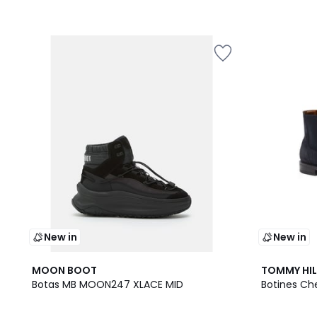
New in
New in
MOON BOOT
TOMMY HIL
Botas MB MOON247 XLACE MID
Botines Che