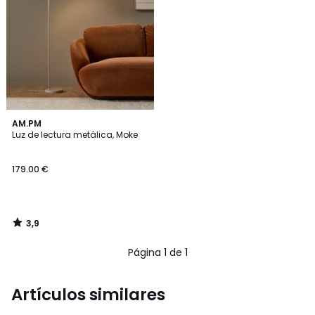
3,9
AM.PM
/ 5
Luz de lectura metálica, Moke
179.00 €
3,9
/
5
Página 1 de 1
Artículos similares