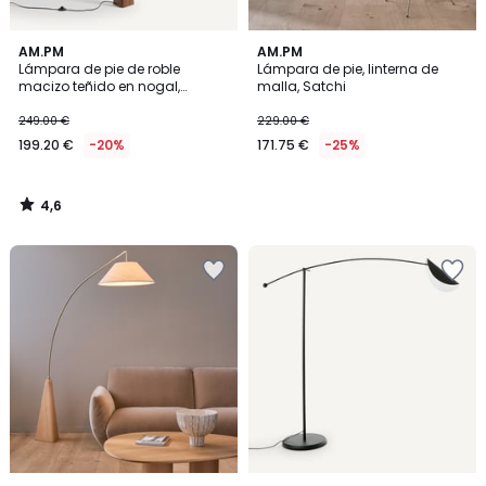
4,6
AM.PM
AM.PM
/ 5
Lámpara de pie de roble
Lámpara de pie, linterna de
macizo teñido en nogal,
malla, Satchi
Nestwood
249.00 €
229.00 €
199.20 €
-20%
171.75 €
-25%
4,6
/
5