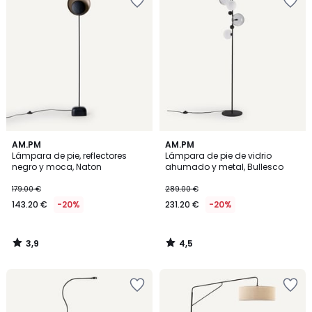
3,9
4,5
AM.PM
AM.PM
/ 5
/ 5
Lámpara de pie, reflectores
Lámpara de pie de vidrio
negro y moca, Naton
ahumado y metal, Bullesco
179.00 €
289.00 €
143.20 €
-20%
231.20 €
-20%
3,9
4,5
/
/
5
5