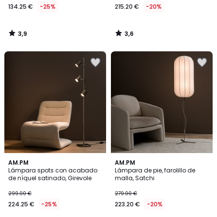
134.25 €
-25%
215.20 €
-20%
3,9
3,6
/
/
5
5
4,1
3,4
AM.PM
AM.PM
/ 5
/ 5
Lámpara spots con acabado
Lámpara de pie, farolillo de
de níquel satinado, Girevole
malla, Satchi
299.00 €
279.00 €
224.25 €
-25%
223.20 €
-20%