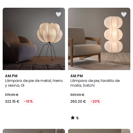
5
5
AM.PM
AM.PM
/
Lámpara de pie de metal, hierro
Lámpara de pie, farolillo de
5
y resina, Oï
malla, Satchi
379.00 €
329.00 €
322.15 €
-15%
263.20 €
-20%
5
/
5