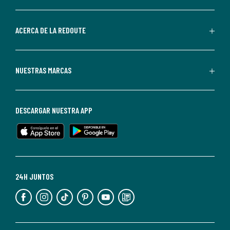
por
parte
de
ACERCA DE LA REDOUTE
La
Redoute.
Puedes
NUESTRAS MARCAS
darte
de
baja
DESCARGAR NUESTRA APP
en
cualquier
momento.
Para
más
24H JUNTOS
información,
puedes
consultar
nuestra