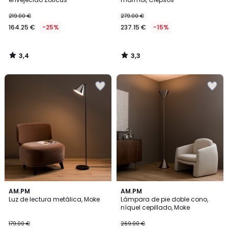
219.00 €
279.00 €
164.25 €
-25%
237.15 €
-15%
3,4
3,3
/
/
5
5
3,9
3,6
AM.PM
AM.PM
/ 5
/ 5
Luz de lectura metálica, Moke
Lámpara de pie doble cono,
níquel cepillado, Moke
179.00 €
269.00 €