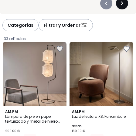
Précédent
Suivan
-
-
défiler
défiler
à
à
Categorías
Filtrar y Ordenar
gauche
droite
33 artículos
4,5
AM.PM
2
AM.PM
/ 5
Lámpara de pie en papel
Luz de lectura XS, Funambule
Colores
texturizado y metal de hierro,
254.15
NASSAH
desde
299.00 €
139.00 €
€