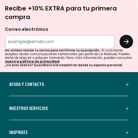
No
Recibe +10% EXTRA para tu primera
te
compra
olvides
revisar
Correo electrónico
tu
OK
correo
para
No olvides revisar tu correo para confirmar tu suscripción.
Al suscribirte,
aceptas recibir comunicaciones comerciales por parte de La Redoute. Puedes
confirmar
darte de baja en cualquier momento. Para más información, puedes consultar
nuestra política de privacidad
.
tu
¿Ya eres cliente? Suscríbete a la newsletter desde tu espacio personal.
suscripción.
Al
AYUDA Y CONTACTO
suscribirte,
aceptas
recibir
NUESTROS SERVICIOS
comunicaciones
comerciales
personalizadas
INSPÍRATE