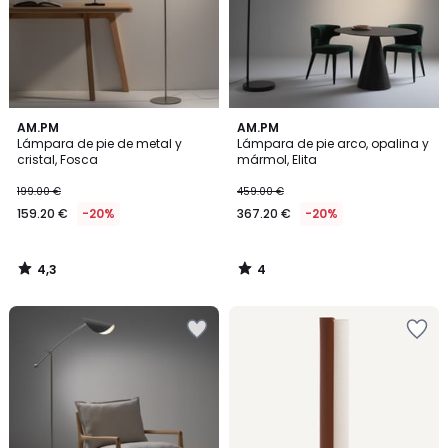
4,3
4
AM.PM
AM.PM
/ 5
/
Lámpara de pie de metal y
Lámpara de pie arco, opalina y
5
cristal, Fosca
mármol, Elita
199.00 €
459.00 €
159.20 €
-20%
367.20 €
-20%
4,3
4
/
/
5
5