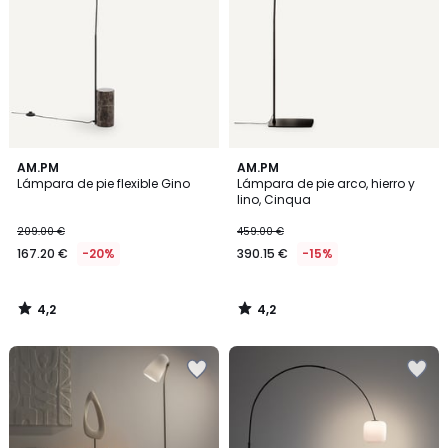
4,2
4,2
AM.PM
AM.PM
/ 5
/ 5
Lámpara de pie flexible Gino
Lámpara de pie arco, hierro y
lino, Cinqua
209.00 €
459.00 €
167.20 €
-20%
390.15 €
-15%
4,2
4,2
/
/
5
5