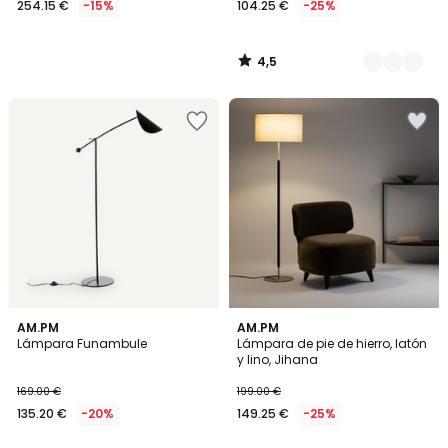
254.15 €
-15%
104.25 €
-25%
en
lugar
de
4,5
299.00
/
5
€
15%
descuento
aplicado.
4,1
4,9
AM.PM
AM.PM
/ 5
/ 5
Lámpara Funambule
Lámpara de pie de hierro, latón
y lino, Jihana
169.00 €
199.00 €
135.20 €
-20%
149.25 €
-25%