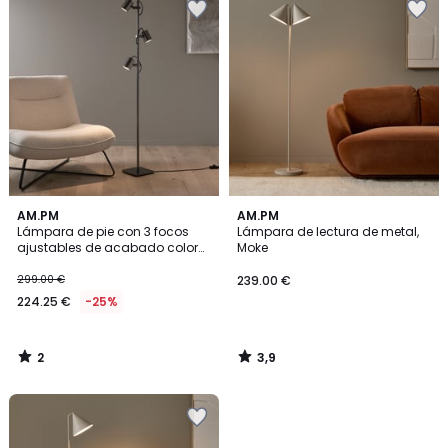
2
3,9
AM.PM
AM.PM
/
/ 5
Lámpara de pie con 3 focos
Lámpara de lectura de metal,
5
ajustables de acabado color
Moke
grafito, GIREVOLE
299.00 €
239.00 €
224.25 €
-25%
2
3,9
/
/
5
5