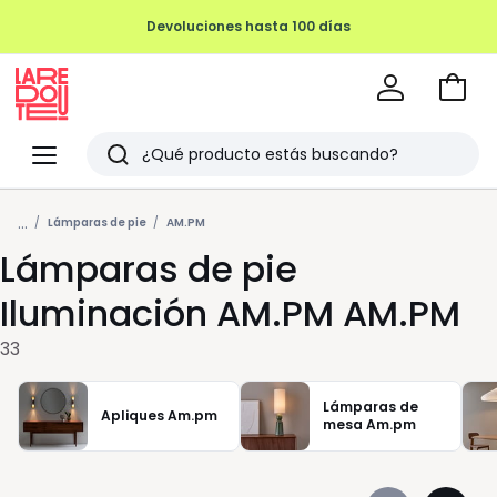
Devoluciones hasta 100 días
Ir
a
La
la
Redoute
Menu
Buscar
cesta
Últimos
...
artículos
Lámparas de pie
AM.PM
Lámparas de pie
vistos
Iluminación AM.PM AM.PM
33
Lámparas de
Apliques Am.pm
mesa Am.pm