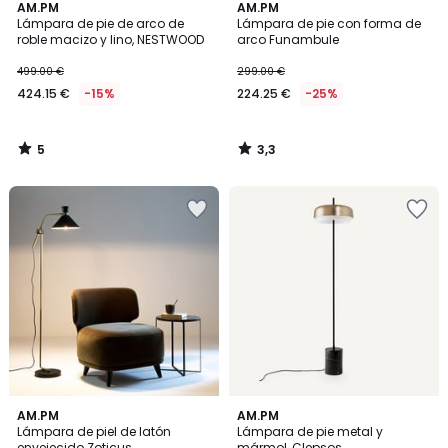
5
3,3
AM.PM
AM.PM
/
/ 5
Lámpara de pie de arco de
Lámpara de pie con forma de
5
roble macizo y lino, NESTWOOD
arco Funambule
499.00 €
299.00 €
424.15 €
-15%
224.25 €
-25%
5
3,3
/
/
5
5
3,4
3,3
AM.PM
AM.PM
/ 5
/ 5
Lámpara de piel de latón
Lámpara de pie metal y
envejecido Zoticus
mármol, Clepsos