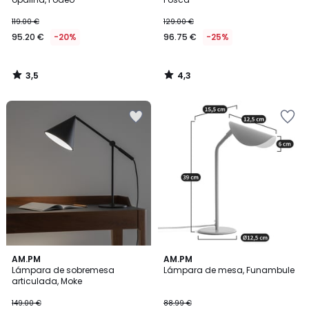
119.00 €
129.00 €
95.20 €
-20%
96.75 €
-25%
3,5
4,3
/
/
5
5
4,8
3,5
AM.PM
AM.PM
/ 5
/ 5
Lámpara de sobremesa
Lámpara de mesa, Funambule
articulada, Moke
149.00 €
88.99 €