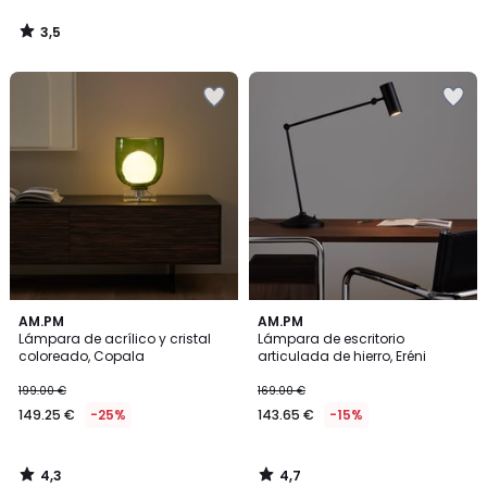
3,5
/
5
4,3
4,7
AM.PM
AM.PM
/ 5
/ 5
Lámpara de acrílico y cristal
Lámpara de escritorio
coloreado, Copala
articulada de hierro, Eréni
199.00 €
169.00 €
149.25 €
-25%
143.65 €
-15%
4,3
4,7
/
/