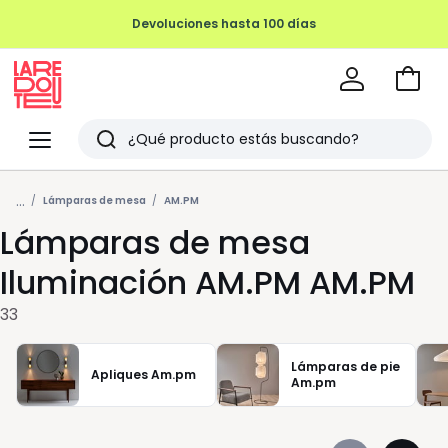
Devoluciones hasta 100 días
Ir
a
La
la
Redoute
Menu
Buscar
cesta
Últimos
...
artículos
Lámparas de mesa
AM.PM
Lámparas de mesa
vistos
Iluminación AM.PM AM.PM
33
Lámparas de pie
Apliques Am.pm
Am.pm