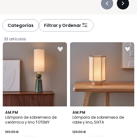
Précédent
Suivan
-
-
défiler
défiler
à
à
Categorías
Filtrar y Ordenar
gauche
droite
33 artículos
3,8
5
AM.PM
AM.PM
/ 5
/
Lámpara de sobremesa de
Lámpara de sobremesa de
5
cerámica y lino TOTEMY
roble y lino, SIXTA
143.65
169.00 €
129.00 €
€