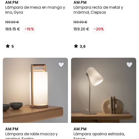
5
3,6
AM.PM
AM.PM
/
/ 5
Lámpara de mesa en mango y
Lámpara recta de metal y
5
lino, Gyra
mármol, Clepsos
199.00 €
199.00 €
169.15 €
-15%
159.20 €
-20%
5
3,6
/
/
5
5
3,5
4,3
AM.PM
AM.PM
/ 5
/ 5
Lámpara de roble macizo y
Lámpara opalina estriada,
opalina, Fodéo
Fosca