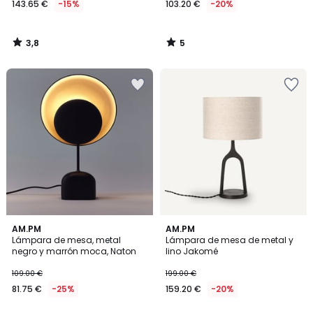
143.65 €
-15%
103.20 €
-20%
en
lugar
de
3,8
5
169.00
/
/
5
5
€
15%
descuento
aplicado.
4,8
4,6
AM.PM
AM.PM
/ 5
/ 5
Lámpara de mesa, metal
Lámpara de mesa de metal y
negro y marrón moca, Naton
lino Jakomé
109.00 €
199.00 €
81.75 €
-25%
159.20 €
-20%