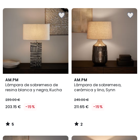
5
5
5
2
AM.PM
AM.PM
/
/
Lámpara de sobremesa de
Lámpara de sobremesa,
5
5
resina blanca y negra, Kucha
cerámica y lino, Synn
239.00 €
249.00 €
203.15 €
-15%
211.65 €
-15%
5
2
/
/
5
5