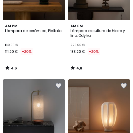
4,6
4,8
AM.PM
AM.PM
/ 5
/ 5
Lámpara de cerámica, Piettato
Lámpara escultura de hierro y
lino, Odyha
139.00 €
229.00 €
111.20 €
-20%
183.20 €
-20%
4,6
4,8
/
/
5
5