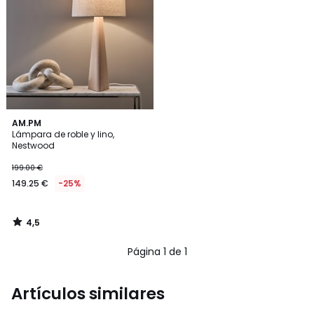
4,5
AM.PM
/ 5
Lámpara de roble y lino,
Nestwood
199.00 €
149.25 €
-25%
4,5
/
5
Página 1 de 1
Artículos similares