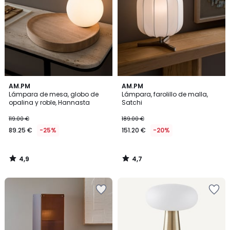
4,9
4,7
AM.PM
AM.PM
/ 5
/ 5
Lámpara de mesa, globo de
Lámpara, farolillo de malla,
opalina y roble, Hannasta
Satchi
119.00 €
189.00 €
89.25 €
-25%
151.20 €
-20%
4,9
4,7
/
/
5
5