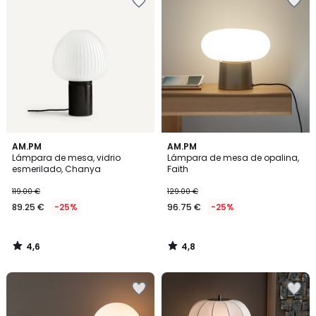
4,6
4,8
AM.PM
AM.PM
/ 5
/ 5
Lámpara de mesa, vidrio
Lámpara de mesa de opalina,
esmerilado, Chanya
Faith
119.00 €
129.00 €
89.25 €
-25%
96.75 €
-25%
4,6
4,8
/
/
5
5