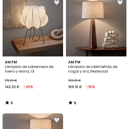
5
5
AM.PM
AM.PM
/
/
Lámpara de sobremesa de
Lámpara de roble teñido de
5
5
hierro y resina, Oï
nogal y lino, Nestwood
179.00 €
199.00 €
143.20 €
-20%
169.15 €
-15%
5
5
/
/
5
5