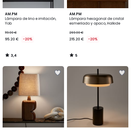
3,4
5
AM.PM
AM.PM
/ 5
/
Lámpara de lino e imitación,
Lámpara hexagonal de cristal
5
Yob
esmerilado y opaco, Halkide
119.00 €
269.00 €
95.20 €
-20%
215.20 €
-20%
3,4
5
/
/
5
5