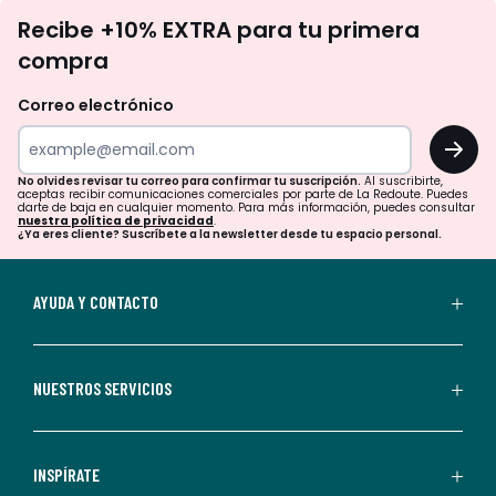
No
Recibe +10% EXTRA para tu primera
te
compra
olvides
revisar
Correo electrónico
tu
OK
correo
para
No olvides revisar tu correo para confirmar tu suscripción.
Al suscribirte,
aceptas recibir comunicaciones comerciales por parte de La Redoute. Puedes
confirmar
darte de baja en cualquier momento. Para más información, puedes consultar
nuestra política de privacidad
.
tu
¿Ya eres cliente? Suscríbete a la newsletter desde tu espacio personal.
suscripción.
Al
AYUDA Y CONTACTO
suscribirte,
aceptas
recibir
NUESTROS SERVICIOS
comunicaciones
comerciales
personalizadas
INSPÍRATE