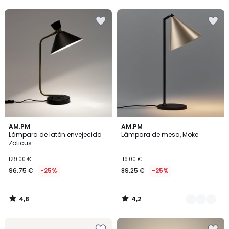
5
5
4,8
4,2
AM.PM
2
AM.PM
/ 5
/ 5
Lámpara de latón envejecido
Lámpara de mesa, Moke
Colores
Zoticus
129.00 €
119.00 €
96.75 €
-25%
89.25 €
-25%
4,8
4,2
/
/
5
5