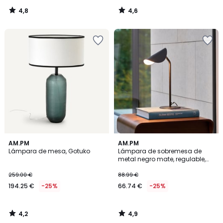
4,8
4,6
/
/
5
5
4,2
4,9
AM.PM
AM.PM
/ 5
/ 5
Lámpara de mesa, Gotuko
Lámpara de sobremesa de
metal negro mate, regulable,
Funambule
259.00 €
88.99 €
194.25 €
-25%
66.74 €
-25%
4,2
4,9
/
/