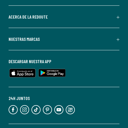
por
parte
de
ACERCA DE LA REDOUTE
La
Redoute.
Puedes
NUESTRAS MARCAS
darte
de
baja
DESCARGAR NUESTRA APP
en
cualquier
momento.
Para
más
24H JUNTOS
información,
puedes
consultar
nuestra