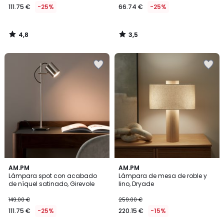
111.75 €
-25%
66.74 €
-25%
4,8
3,5
/
/
5
5
3,5
AM.PM
AM.PM
/ 5
Lámpara spot con acabado
Lámpara de mesa de roble y
de níquel satinado, Girevole
lino, Dryade
149.00 €
259.00 €
111.75 €
-25%
220.15 €
-15%