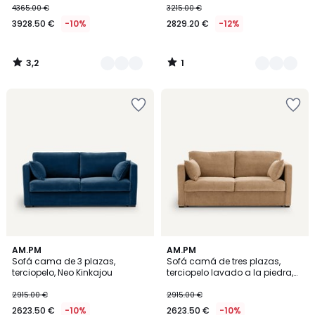
4365.00 €
3215.00 €
3928.50 €
-10%
2829.20 €
-12%
3,2
1
/
/
5
5
4,5
4
AM.PM
AM.PM
/ 5
Sofá cama de 3 plazas,
Sofá camá de tres plazas,
Colores
terciopelo, Neo Kinkajou
terciopelo lavado a la piedra,
NEO KINKAJOU
2915.00 €
2915.00 €
2623.50 €
-10%
2623.50 €
-10%