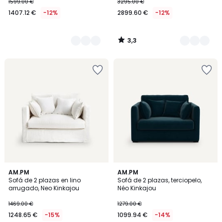
1599.00 €
3295.00 €
1407.12 €
-12%
2899.60 €
-12%
3,3
/
5
3,4
3,6
2
AM.PM
4
AM.PM
/ 5
/ 5
Sofá de 2 plazas en lino
Sofá de 2 plazas, terciopelo,
Colores
Colores
arrugado, Neo Kinkajou
Néo Kinkajou
1469.00 €
1279.00 €
1248.65 €
-15%
1099.94 €
-14%