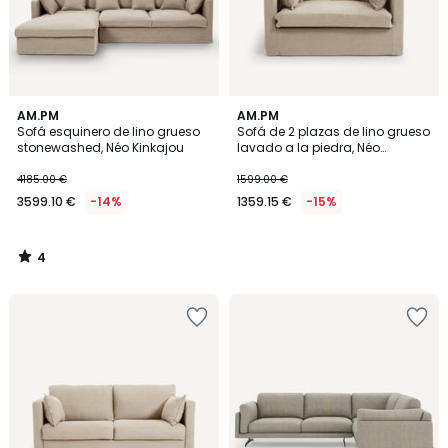
4
AM.PM
AM.PM
/
Sofá esquinero de lino grueso
Sofá de 2 plazas de lino grueso
5
stonewashed, Néo Kinkajou
lavado a la piedra, Néo
Kinkajou
4185.00 €
1599.00 €
3599.10 €
-14%
1359.15 €
-15%
4
/
5