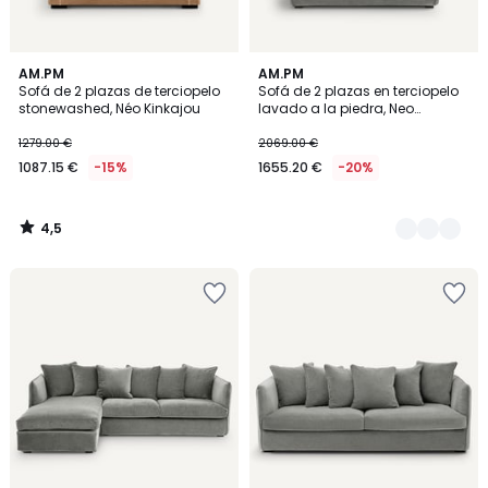
4,5
AM.PM
2
AM.PM
/ 5
Sofá de 2 plazas de terciopelo
Sofá de 2 plazas en terciopelo
Colores
stonewashed, Néo Kinkajou
lavado a la piedra, Neo
Chiquito
1279.00 €
2069.00 €
1087.15 €
-15%
1655.20 €
-20%
4,5
/
5