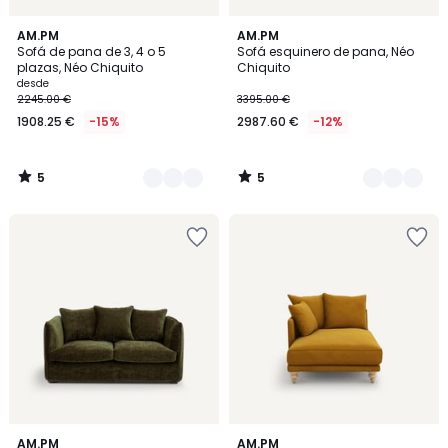
5
5
2
AM.PM
2
AM.PM
/
/
Sofá de pana de 3, 4 o 5
Sofá esquinero de pana, Néo
Colores
Colores
5
5
plazas, Néo Chiquito
Chiquito
desde
2245.00 €
3395.00 €
1908.25 €
-15%
2987.60 €
-12%
5
5
/
/
5
5
5
2
AM.PM
3
AM.PM