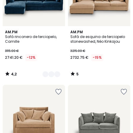
4,2
5
3
AM.PM
AM.PM
/ 5
/
Sofá rinconero de terciopelo,
Sofá de esquina de terciopelo
Colores
5
Camille
stonewashed, Néo Kinkajou
3115.00 €
3215.00 €
2741.20 €
-12%
2732.75 €
-15%
4,2
5
/
/
5
5