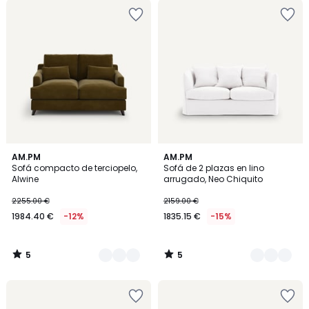
5
5
15
AM.PM
2
AM.PM
/
/
Sofá compacto de terciopelo,
Sofá de 2 plazas en lino
Colores
Colores
5
5
Alwine
arrugado, Neo Chiquito
2255.00 €
2159.00 €
1984.40 €
-12%
1835.15 €
-15%
5
5
/
/
5
5