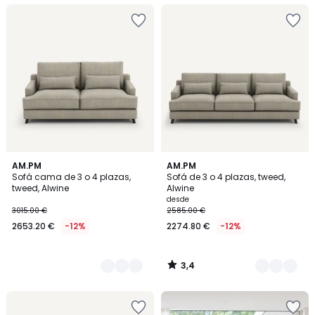
3,4
3
AM.PM
3
AM.PM
/ 5
Sofá cama de 3 o 4 plazas,
Sofá de 3 o 4 plazas, tweed,
Colores
Colores
tweed, Alwine
Alwine
desde
3015.00 €
2585.00 €
2653.20 €
-12%
2274.80 €
-12%
3,4
/
5