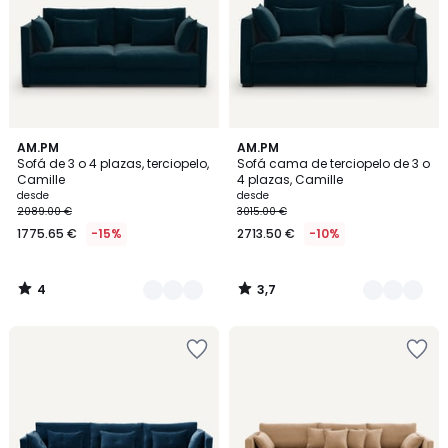
4
3,7
3
AM.PM
3
AM.PM
/
/ 5
Sofá de 3 o 4 plazas, terciopelo,
Sofá cama de terciopelo de 3 o
Colores
Colores
5
Camille
4 plazas, Camille
desde
desde
2089.00 €
3015.00 €
1775.65 €
-15%
2713.50 €
-10%
4
3,7
/
/
5
5