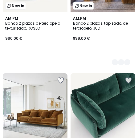
New in
New in
AM.PM
4
AM.PM
Banco 2 plazas de terciopelo
Banco 2 plazas, tapizado, de
Colores
texturizado, ROSEO
terciopelo, JUD
990.00 €
899.00 €