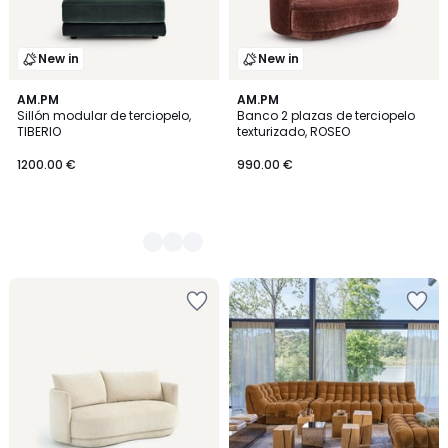
New in
New in
14
AM.PM
AM.PM
Sillón modular de terciopelo,
Banco 2 plazas de terciopelo
Colores
TIBERIO
texturizado, ROSEO
1200.00 €
990.00 €