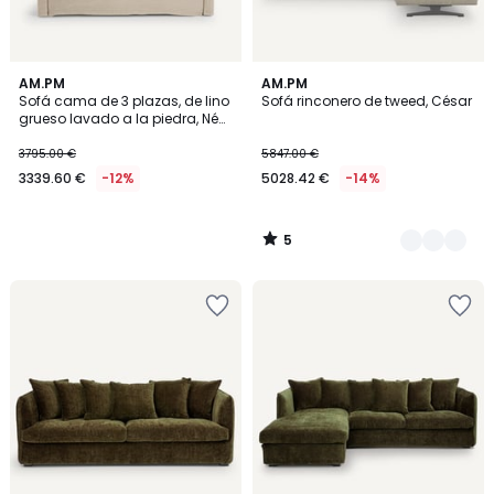
5
AM.PM
3
AM.PM
/
Sofá cama de 3 plazas, de lino
Sofá rinconero de tweed, César
Colores
5
grueso lavado a la piedra, Néo
Kinkajou
3795.00 €
5847.00 €
3339.60 €
-12%
5028.42 €
-14%
5
/
5