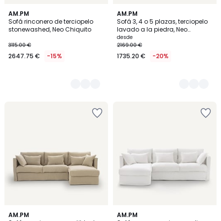
2
AM.PM
2
AM.PM
Sofá rinconero de terciopelo
Sofá 3, 4 o 5 plazas, terciopelo
Colores
Colores
stonewashed, Neo Chiquito
lavado a la piedra, Neo
Chiquito
desde
3115.00 €
2169.00 €
2647.75 €
-15%
1735.20 €
-20%
3
AM.PM
2
AM.PM