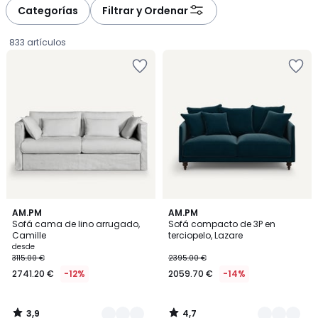
à
à
Categorías
Filtrar y Ordenar
gauche
droite
833 artículos
3,9
4,7
2
AM.PM
16
AM.PM
/ 5
/ 5
Sofá cama de lino arrugado,
Sofá compacto de 3P en
Colores
Colores
Camille
terciopelo, Lazare
Precio
desde
3115.00 €
2395.00 €
a
2741.20 €
-12%
2059.70 €
-14%
partir
de
2741.20
3,9
4,7