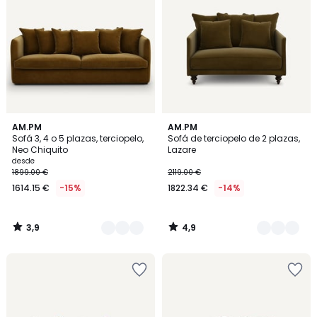
3,9
4,9
5
AM.PM
16
AM.PM
/ 5
/ 5
Sofá 3, 4 o 5 plazas, terciopelo,
Sofá de terciopelo de 2 plazas,
Colores
Colores
Neo Chiquito
Lazare
desde
1899.00 €
2119.00 €
1614.15 €
-15%
1822.34 €
-14%
3,9
4,9
/
/
5
5