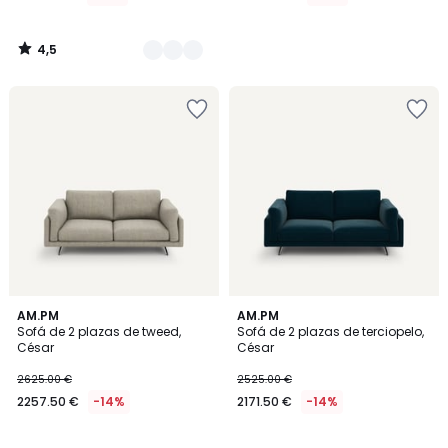
4,5
/
5
3
3
AM.PM
18
AM.PM
/
Sofá de 2 plazas de tweed,
Sofá de 2 plazas de terciopelo,
Colores
Colores
5
César
César
2625.00 €
2525.00 €
2257.50 €
-14%
2171.50 €
-14%