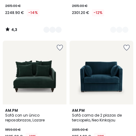
2615.00 €
2615.00 €
2248.90 €
-14%
2301.20 €
-12%
4,3
/
5
5
16
AM.PM
4
AM.PM
/
Sofá con un único
Sofá cama de 2 plazas de
Colores
Colores
5
reposabrazos, Lazare
terciopelo, Neo Kinkajou
1859.00 €
2335.00 €