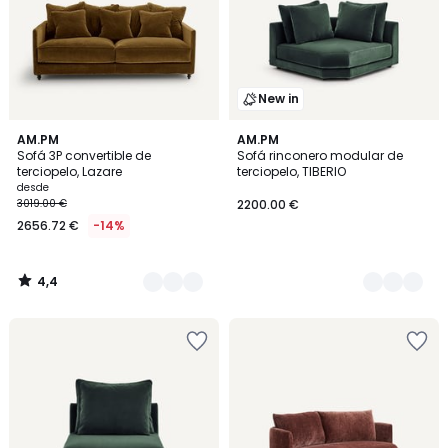
New in
4,4
16
AM.PM
14
AM.PM
/ 5
Sofá 3P convertible de
Sofá rinconero modular de
Colores
Colores
terciopelo, Lazare
terciopelo, TIBERIO
desde
3019.00 €
2200.00 €
2656.72 €
-14%
4,4
/
5