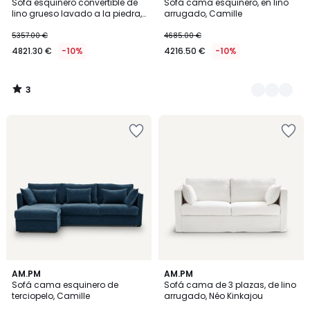
/
Sofá esquinero convertible de
Sofá cama esquinero, en lino
Colores
5
lino grueso lavado a la piedra,
arrugado, Camille
Camille
5357.00 €
4685.00 €
4821.30 €
-10%
4216.50 €
-10%
3
/
5
3,2
1
3
AM.PM
2
AM.PM
/ 5
/
Sofá cama esquinero de
Sofá cama de 3 plazas, de lino
Colores
Colores
5
terciopelo, Camille
arrugado, Néo Kinkajou