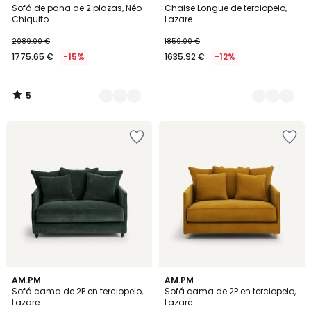
/
Sofá de pana de 2 plazas, Néo
Chaise Longue de terciopelo,
Colores
Colores
5
Chiquito
Lazare
2089.00 €
1859.00 €
1775.65 €
-15%
1635.92 €
-12%
5
/
5
4,3
16
AM.PM
3
AM.PM
/ 5
Sofá cama de 2P en terciopelo,
Sofá cama de 2P en terciopelo,
Colores
Colores
Lazare
Lazare