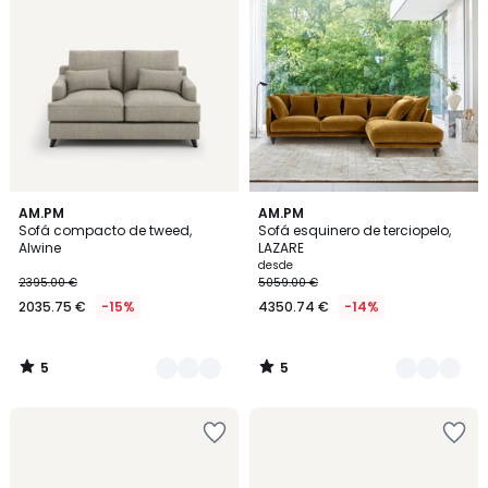
5
5
3
AM.PM
16
AM.PM
/
/
Sofá compacto de tweed,
Sofá esquinero de terciopelo,
Colores
Colores
5
5
Alwine
LAZARE
desde
2395.00 €
5059.00 €
2035.75 €
-15%
4350.74 €
-14%
5
5
/
/
5
5