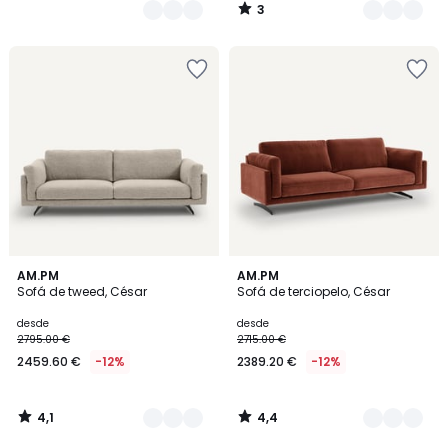
3
/
5
4,1
4,4
3
AM.PM
18
AM.PM
/ 5
/ 5
Sofá de tweed, César
Sofá de terciopelo, César
Colores
Colores
desde
desde
2795.00 €
2715.00 €
2459.60 €
-12%
2389.20 €
-12%
4,1
4,4
/
/
5
5