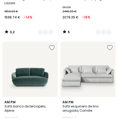
Colores
Colores
5
Lazare
desde
1859.00 €
2445.00 €
1598.74 €
-14%
2078.25 €
-15%
3,2
5
/
/
5
5
3,3
2
AM.PM
2
AM.PM
/ 5
Sofá banco de terciopelo,
Sofá esquinero de lino
Colores
Colores
Alpine
arrugado, Camille