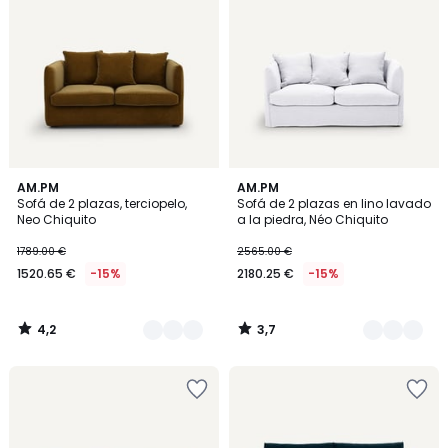
4,2
3,7
5
AM.PM
3
AM.PM
/ 5
/ 5
Sofá de 2 plazas, terciopelo,
Sofá de 2 plazas en lino lavado
Colores
Colores
Neo Chiquito
a la piedra, Néo Chiquito
1789.00 €
2565.00 €
1520.65 €
-15%
2180.25 €
-15%
4,2
3,7
/
/
5
5