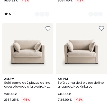
1635.92 €
-12%
2054.80 €
-12%
5
/
5
4
5
AM.PM
2
AM.PM
/
/
Sofá cama de 2 plazas de lino
Sofá cama de 2 plazas de lino
Colores
5
5
grueso lavado a la piedra, Neo
arrugado, Neo Kinkajou
Kinkajou
2785.00 €
2425.00 €
2367.25 €
-15%
2134.00 €
-12%