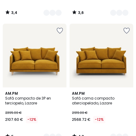
3,4
3,6
/
/
5
5
5
4,3
3
AM.PM
3
AM.PM
/
/ 5
Sofá compacto de 3P en
Sofá cama compacto
Colores
Colores
5
terciopelo, Lazare
aterciopelado, Lazare
2395.00 €
2919.00 €
2107.60 €
-12%
2568.72 €
-12%