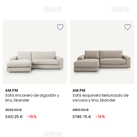
3
AM.PM
AM.PM
Sofá rinconero de algodón y
Sofá esquinero texturizado de
Colores
lino, Skander
viscosa y lino, Skander
4025.00 €
4455.00 €
3421.25 €
-15%
3786.75 €
-15%