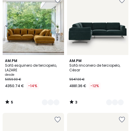
5
3
16
AM.PM
18
AM.PM
/
/
Sofá esquinero de terciopelo,
Sofá rinconero de terciopelo,
Colores
Colores
5
5
LAZARE
César
desde
5059.00 €
5547.00 €
4350.74 €
-14%
4881.36 €
-12%
5
3
/
/
5
5