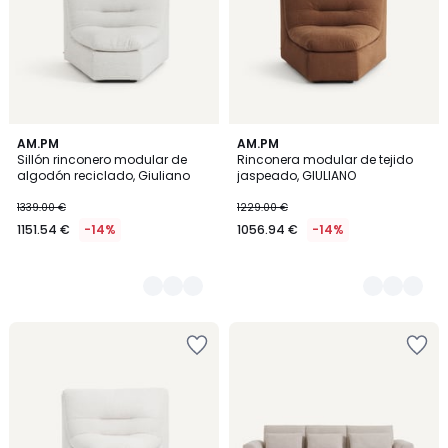
3
AM.PM
5
AM.PM
Sillón rinconero modular de
Rinconera modular de tejido
Colores
Colores
algodón reciclado, Giuliano
jaspeado, GIULIANO
1339.00 €
1229.00 €
1151.54 €
-14%
1056.94 €
-14%