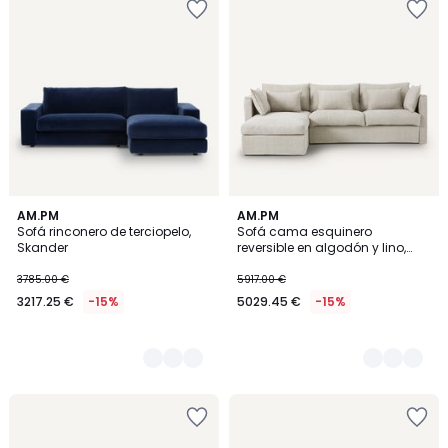
15
AM.PM
4
AM.PM
Sofá rinconero de terciopelo,
Sofá cama esquinero
Colores
Colores
Skander
reversible en algodón y lino,
Camille
3785.00 €
5917.00 €
3217.25 €
-15%
5029.45 €
-15%