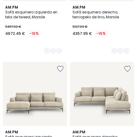
3
AM.PM
5
AM.PM
Sofá esquinero izquierdo en
Sofá esquinero derecho,
Colores
Colores
tela de tweed, Marsile
terciopelo de lino, Marsile
5497.00 €
5127.00 €
4672.45 €
-15%
4357.95 €
-15%
5
AM.PM
5
AM.PM
Sofá esquinero izquierdo,
Sofá esquinero derecho,