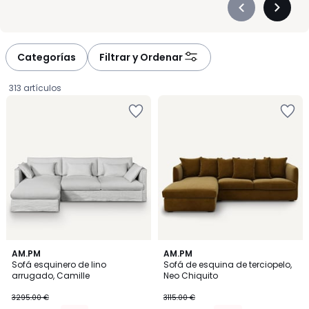
Précédent
Suivan
-
-
défiler
défiler
à
à
Categorías
Filtrar y Ordenar
gauche
droite
313 artículos
3,3
5
2
AM.PM
5
AM.PM
/ 5
/
Sofá esquinero de lino
Sofá de esquina de terciopelo,
Colores
Colores
5
arrugado, Camille
Neo Chiquito
2899.60
3295.00 €
3115.00 €
€