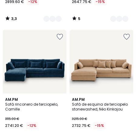
2899.60 €
-12%
2647.75 €
-15%
en
lugar
de
3,3
5
3295.00
/
/
5
5
€
12%
descuento
aplicado.
4,2
5
3
AM.PM
AM.PM
/ 5
/
Sofá rinconero de terciopelo,
Sofá de esquina de terciopelo
Colores
5
Camille
stonewashed, Néo Kinkajou
3115.00 €
3215.00 €
2741.20 €
-12%
2732.75 €
-15%