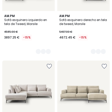
3
AM.PM
3
AM.PM
Sofá esquinero izquierdo en
Sofá esquinero derecho en tela
Colores
Colores
tela de Tweed, Marsile
de tweed, Marsile
4585.00 €
5497.00 €
3897.25 €
-15%
4672.45 €
-15%