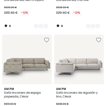
3695.00 €
3695.00 €
3251.60 €
-12%
3251.60 €
-12%
4
4
/
/
5
5
AM.PM
3
AM.PM
Sofá rinconero de espiga
Sofá rinconero de algodón y
Colores
jaspeada, César
lino, César
6519.00 €
6349.00 €