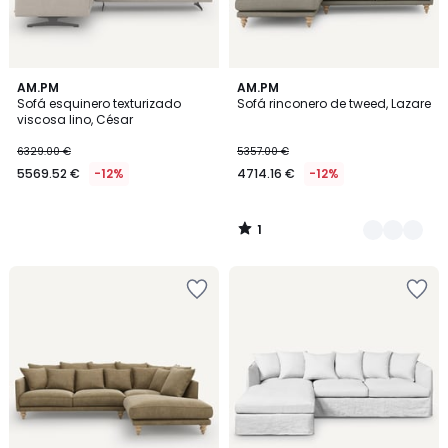
1
AM.PM
3
AM.PM
/
Sofá esquinero texturizado
Sofá rinconero de tweed, Lazare
Colores
5
viscosa lino, César
6329.00 €
5357.00 €
5569.52 €
-12%
4714.16 €
-12%
1
/
5