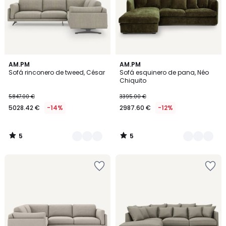
5
5
3
AM.PM
2
AM.PM
/
/
Sofá rinconero de tweed, César
Sofá esquinero de pana, Néo
Colores
Colores
5
5
Chiquito
5847.00 €
3395.00 €
5028.42 €
-14%
2987.60 €
-12%
5
5
/
/
5
5