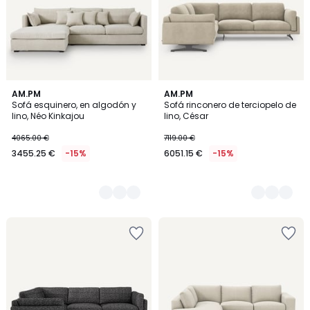
4
AM.PM
5
AM.PM
Sofá esquinero, en algodón y
Sofá rinconero de terciopelo de
Colores
Colores
lino, Néo Kinkajou
lino, César
4065.00 €
7119.00 €
3455.25 €
-15%
6051.15 €
-15%