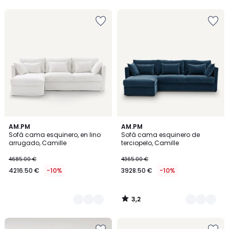
5
3,2
2
AM.PM
3
AM.PM
/ 5
Sofá cama esquinero, en lino
Sofá cama esquinero de
Colores
Colores
arrugado, Camille
terciopelo, Camille
4685.00 €
4365.00 €
4216.50 €
-10%
3928.50 €
-10%
3,2
/
5