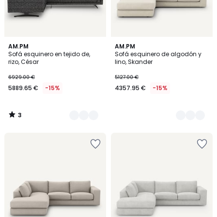
3
3
AM.PM
3
AM.PM
/
Sofá esquinero en tejido de,
Sofá esquinero de algodón y
Colores
Colores
5
rizo, César
lino, Skander
6929.00 €
5127.00 €
5889.65 €
-15%
4357.95 €
-15%
3
/
5