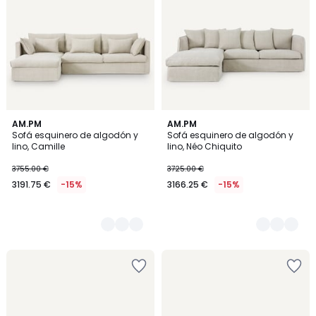
4
AM.PM
3
AM.PM
Sofá esquinero de algodón y
Sofá esquinero de algodón y
Colores
Colores
lino, Camille
lino, Néo Chiquito
3755.00 €
3725.00 €
3191.75 €
-15%
3166.25 €
-15%