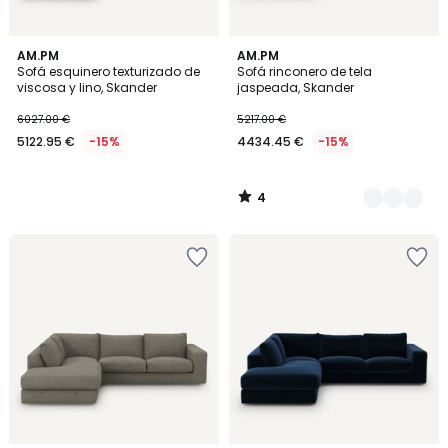
4
AM.PM
4
AM.PM
/
Sofá esquinero texturizado de
Sofá rinconero de tela
Colores
5
viscosa y lino, Skander
jaspeada, Skander
6027.00 €
5217.00 €
5122.95 €
-15%
4434.45 €
-15%
4
/
5