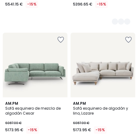
5541.15 €
-15%
5396.65 €
-15%
2
AM.PM
3
AM.PM
Sofá esquinero de mezcla de
Sofá esquinero de algodón y
Colores
Colores
algodón Cesar
lino, Lazare
6087.00 €
6087.00 €
5173.95 €
-15%
5173.95 €
-15%