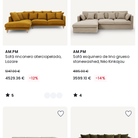
5
4
3
AM.PM
AM.PM
/
/
Sofá rinconero aterciopelado,
Sofá esquinero de lino grueso
Colores
5
5
Lazare
stonewashed, Néo Kinkajou
5147.00 €
4185.00 €
4529.36 €
-12%
3599.10 €
-14%
5
4
/
/
5
5