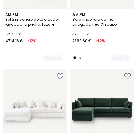
3
3
AM.PM
2
AM.PM
/
Sofá rinconero de terciopelo
Sofá rinconero de lino
Colores
Colores
5
lavado a la piedra, Lazare
arrugado, Neo Chiquito
5357.00 €
3295.00 €
4714.16 €
-12%
2899.60 €
-12%
3
/
5