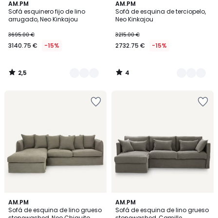
2,5
4
2
AM.PM
4
AM.PM
/ 5
/
Sofá esquinero fijo de lino
Sofá de esquina de terciopelo,
Colores
Colores
5
arrugado, Neo Kinkajou
Neo Kinkajou
3695.00 €
3215.00 €
3140.75 €
-15%
2732.75 €
-15%
2,5
4
/
/
5
5
4
4
3
AM.PM
2
AM.PM
/
/
Sofá de esquina de lino grueso
Sofá de esquina de lino grueso
Colores
Colores
5
5
stonewashed, Neo Chiquito
stonewashed, Camille