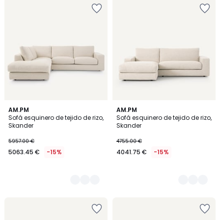
2
AM.PM
2
AM.PM
Sofá esquinero de tejido de rizo,
Sofá esquinero de tejido de rizo,
Colores
Colores
Skander
Skander
5957.00 €
4755.00 €
5063.45 €
-15%
4041.75 €
-15%