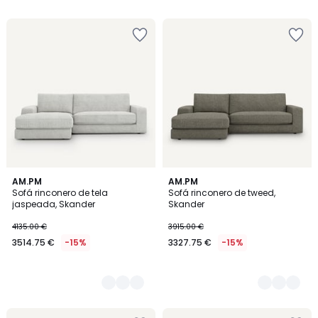
4
AM.PM
3
AM.PM
Sofá rinconero de tela
Sofá rinconero de tweed,
Colores
Colores
jaspeada, Skander
Skander
4135.00 €
3915.00 €
3514.75 €
-15%
3327.75 €
-15%