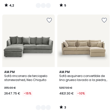
4,2
5
/
/
5
5
3
2
AM.PM
AM.PM
/
Sofá rinconero de terciopelo
Sofá esquinero convertible de
Colores
5
stonewashed, Neo Chiquito
lino grueso lavado a la piedra,
Camille
3115.00 €
5357.00 €
2647.75 €
-15%
4821.30 €
-10%
3
/