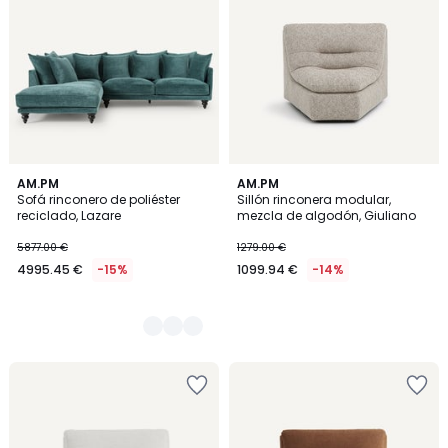
3
AM.PM
AM.PM
Sofá rinconero de poliéster
Sillón rinconera modular,
Colores
reciclado, Lazare
mezcla de algodón, Giuliano
5877.00 €
1279.00 €
4995.45 €
-15%
1099.94 €
-14%