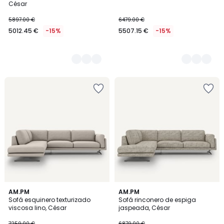
César
5897.00 €
6479.00 €
5012.45 €
-15%
5507.15 €
-15%
AM.PM
AM.PM
Sofá esquinero texturizado
Sofá rinconero de espiga
viscosa lino, César
jaspeada, César
7259.00 €
6879.00 €