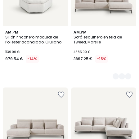
AM.PM
3
AM.PM
Sillón rinconero modular de
Sofá esquinero en tela de
Colores
Poliéster acanalado, Giuliano
Tweed, Marsile
1139.00 €
4585.00 €
979.54 €
-14%
3897.25 €
-15%