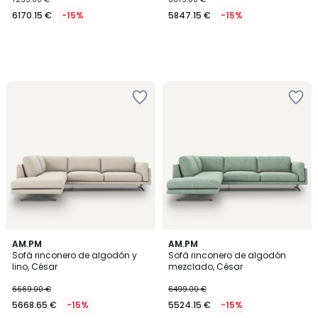
6170.15 €
-15%
5847.15 €
-15%
3
AM.PM
2
AM.PM
Sofá rinconero de algodón y
Sofá rinconero de algodón
Colores
Colores
lino, César
mezclado, César
6669.00 €
6499.00 €
5668.65 €
-15%
5524.15 €
-15%