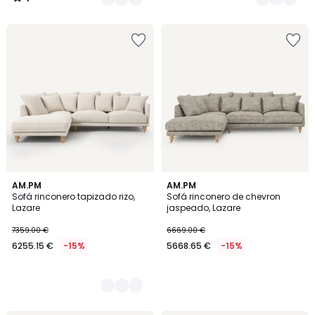
/
5
2
AM.PM
AM.PM
Sofá rinconero tapizado rizo,
Sofá rinconero de chevron
Colores
Lazare
jaspeado, Lazare
7359.00 €
6669.00 €
6255.15 €
-15%
5668.65 €
-15%