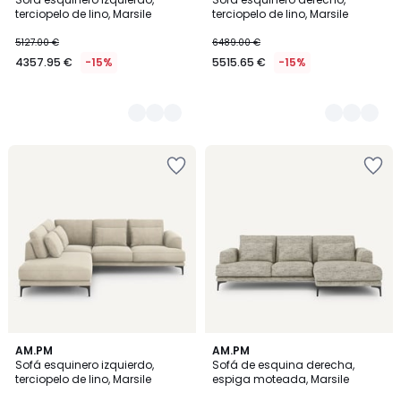
Colores
Colores
terciopelo de lino, Marsile
terciopelo de lino, Marsile
5127.00 €
6489.00 €
4357.95 €
-15%
5515.65 €
-15%
5
AM.PM
AM.PM
Sofá esquinero izquierdo,
Sofá de esquina derecha,
Colores
terciopelo de lino, Marsile
espiga moteada, Marsile