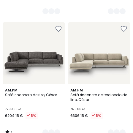
1
3
AM.PM
5
AM.PM
/
Sofá rinconero de rizo, César
Sofá rinconero de terciopelo de
Colores
Colores
5
lino, César
7299.00 €
7419.00 €
6204.15 €
-15%
6306.15 €
-15%
1