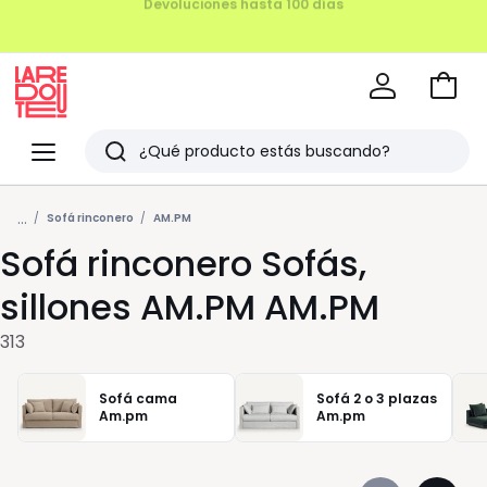
REMATE FINAL HASTA -70%
Ir
a
La
la
Redoute
Menu
Buscar
cesta
Últimos
...
artículos
Sofá rinconero
AM.PM
Sofá rinconero Sofás,
vistos
sillones AM.PM AM.PM
313
Sofá cama
Sofá 2 o 3 plazas
Am.pm
Am.pm