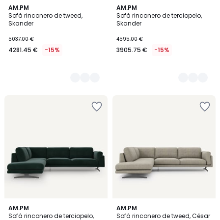
3
AM.PM
15
AM.PM
Sofá rinconero de tweed,
Sofá rinconero de terciopelo,
Colores
Colores
Skander
Skander
5037.00 €
4595.00 €
4281.45 €
-15%
3905.75 €
-15%
18
AM.PM
3
AM.PM
Sofá rinconero de terciopelo,
Sofá rinconero de tweed, César
Colores
Colores