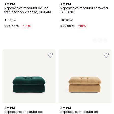
AM.PM
3
AM.PM
Reposapiés modular de lino
Reposapiés modular en tweed,
Colores
texturizado y viscosa, GIULIANO
GIULIANO
1159.00 €
989.00 €
996.74 €
-14%
840.65 €
-15%
14
AM.PM
5
AM.PM
Reposapiés modular de
Reposapiés modular de
Colores
Colores