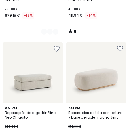
799.00 €
479.00 €
679.15 €
-15%
411.94 €
-14%
5
/
5
3
AM.PM
AM.PM
Reposapiés de algodón/lino,
Reposapiés de tela con textura
Colores
Neo Chiquito
y base de roble macizo Jerry
639.00 €
379.00 €