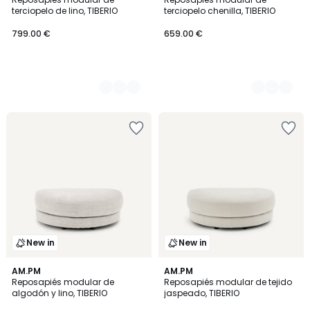
Colores
Colores
terciopelo de lino, TIBERIO
terciopelo chenilla, TIBERIO
799.00 €
659.00 €
New in
New in
3
AM.PM
AM.PM
Reposapiés modular de
Reposapiés modular de tejido
Colores
algodón y lino, TIBERIO
jaspeado, TIBERIO