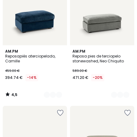
4,5
3
AM.PM
2
AM.PM
/ 5
Reposapiés aterciopelado,
Reposa pies de terciopelo
Colores
Colores
Camille
stonewashed, Neo Chiquito
459.00 €
589.00 €
394.74 €
-14%
471.20 €
-20%
4,5
/
5