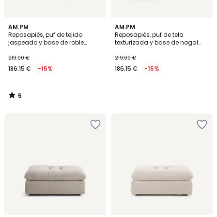
5
AM.PM
AM.PM
/
Reposapiés, puf de tejido
Reposapiés, puf de tela
5
jaspeado y base de roble
texturizada y base de nogal
macizo, JERRY
macizo, JERRY
219.00 €
219.00 €
186.15 €
-15%
186.15 €
-15%
5
/
5