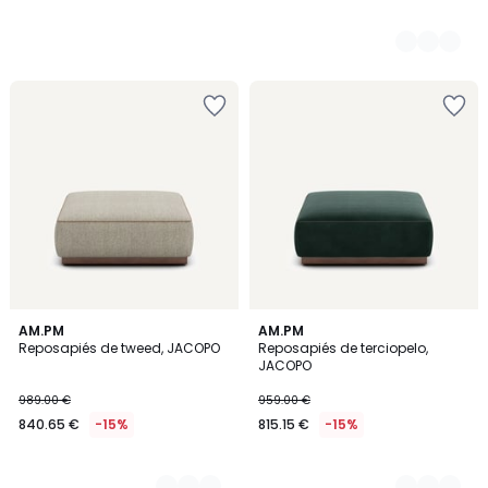
3
AM.PM
15
AM.PM
Reposapiés de tweed, JACOPO
Reposapiés de terciopelo,
Colores
Colores
JACOPO
989.00 €
959.00 €
840.65 €
-15%
815.15 €
-15%