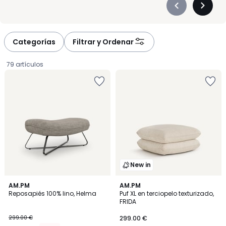
Précédent
Suivan
-
-
défiler
défiler
à
à
Categorías
Filtrar y Ordenar
gauche
droite
79 artículos
New in
4,4
2
AM.PM
AM.PM
/ 5
Reposapiés 100% lino, Helma
Puf XL en terciopelo texturizado,
Colores
FRIDA
254.15
299.00 €
299.00 €
€