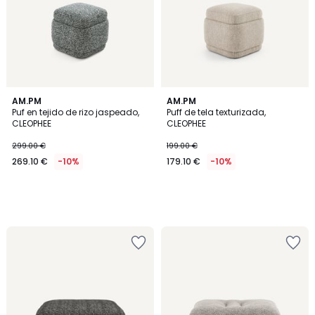
AM.PM
AM.PM
Puf en tejido de rizo jaspeado,
Puff de tela texturizada,
CLEOPHEE
CLEOPHEE
299.00 €
199.00 €
269.10 €
-10%
179.10 €
-10%