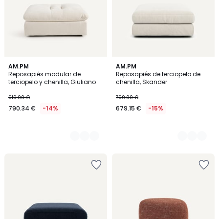
8
AM.PM
8
AM.PM
Reposapiés modular de
Reposapiés de terciopelo de
Colores
Colores
terciopelo y chenilla, Giuliano
chenilla, Skander
919.00 €
799.00 €
790.34 €
-14%
679.15 €
-15%