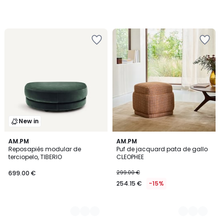
New in
14
AM.PM
2
AM.PM
Reposapiés modular de
Puf de jacquard pata de gallo
Colores
Colores
terciopelo, TIBERIO
CLEOPHEE
699.00 €
299.00 €
254.15 €
-15%