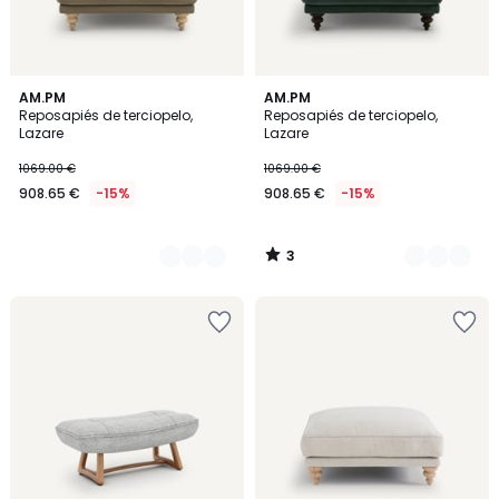
3
3
AM.PM
16
AM.PM
/
Reposapiés de terciopelo,
Reposapiés de terciopelo,
Colores
Colores
5
Lazare
Lazare
1069.00 €
1069.00 €
908.65 €
-15%
908.65 €
-15%
3
/
5