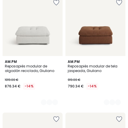
3
AM.PM
5
AM.PM
Reposapiés modular de
Reposapiés modular de tela
Colores
Colores
algodón reciclado, Giuliano
jaspeada, Giuliano
1019.00 €
919.00 €
876.34 €
-14%
790.34 €
-14%