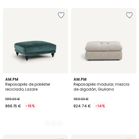
3
AM.PM
AM.PM
Reposapiés de poliéster
Reposapiés modular, mezcla
Colores
reciclado, Lazare
de algodón, Giuliano
1019.00 €
959.00 €
866.15 €
-15%
824.74 €
-14%