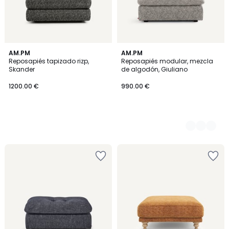
AM.PM
3
AM.PM
Reposapiés tapizado rizp,
Reposapiés modular, mezcla
Colores
Skander
de algodón, Giuliano
1200.00 €
990.00 €