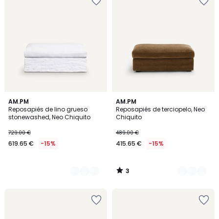
3
3
AM.PM
5
AM.PM
/
Reposapiés de lino grueso
Reposapiés de terciopelo, Neo
Colores
Colores
5
stonewashed, Neo Chiquito
Chiquito
729.00 €
489.00 €
619.65 €
-15%
415.65 €
-15%
3
/
5