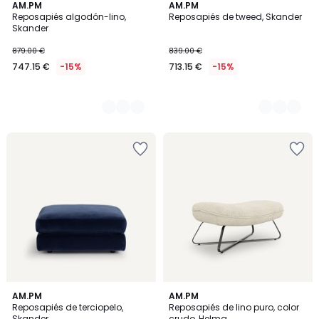
3
AM.PM
3
AM.PM
Reposapiés algodón-lino,
Reposapiés de tweed, Skander
Colores
Colores
Skander
879.00 €
839.00 €
747.15 €
-15%
713.15 €
-15%
5
15
AM.PM
AM.PM
/
Reposapiés de terciopelo,
Reposapiés de lino puro, color
Colores
5
Skander
crudo, Helma