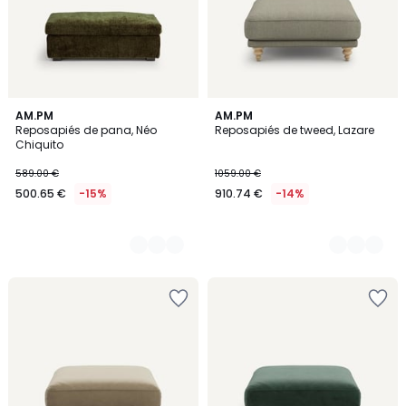
2
AM.PM
3
AM.PM
Reposapiés de pana, Néo
Reposapiés de tweed, Lazare
Colores
Colores
Chiquito
589.00 €
1059.00 €
500.65 €
-15%
910.74 €
-14%