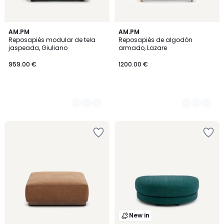
2
AM.PM
2
AM.PM
Reposapiés modular de tela
Reposapiés de algodón
Colores
Colores
jaspeada, Giuliano
armado, Lazare
959.00 €
1200.00 €
New in