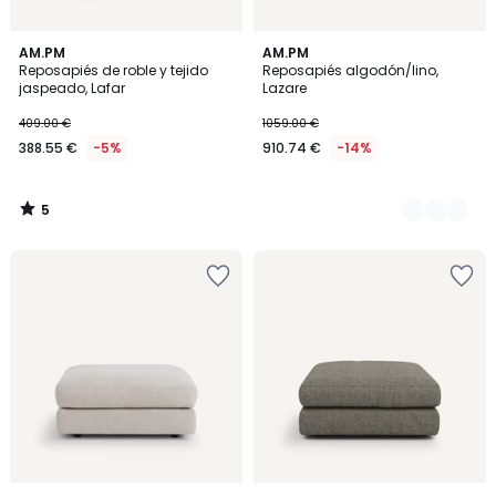
5
AM.PM
3
AM.PM
/
Reposapiés de roble y tejido
Reposapiés algodón/lino,
Colores
5
jaspeado, Lafar
Lazare
409.00 €
1059.00 €
388.55 €
-5%
910.74 €
-14%
5
/
5