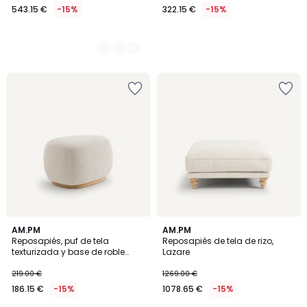
543.15 €
-15%
322.15 €
-15%
5
AM.PM
2
AM.PM
/
Reposapiés, puf de tela
Reposapiés de tela de rizo,
Colores
5
texturizada y base de roble
Lazare
macizo, Jerry
219.00 €
1269.00 €
186.15 €
-15%
1078.65 €
-15%