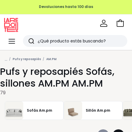
REMATE FINAL HASTA -70%
Ir
a
La
la
Redoute
Menu
Buscar
cesta
Últimos
...
artículos
Pufs y reposapiés
AM.PM
Pufs y reposapiés Sofás,
vistos
sillones AM.PM AM.PM
79
Sofás Am.pm
Sillón Am.pm