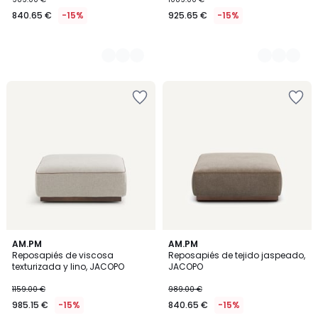
840.65 €
-15%
925.65 €
-15%
AM.PM
3
AM.PM
Reposapiés de viscosa
Reposapiés de tejido jaspeado,
Colores
texturizada y lino, JACOPO
JACOPO
1159.00 €
989.00 €
985.15 €
-15%
840.65 €
-15%