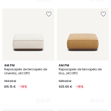
8
AM.PM
5
AM.PM
Reposapiés de terciopelo de
Reposapiés de terciopelo de
Colores
Colores
chenilla, JACOPO
lino, JACOPO
959.00 €
1089.00 €
815.15 €
-15%
925.65 €
-15%