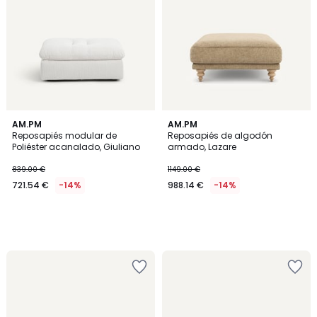
AM.PM
AM.PM
Reposapiés modular de
Reposapiés de algodón
Poliéster acanalado, Giuliano
armado, Lazare
839.00 €
1149.00 €
721.54 €
-14%
988.14 €
-14%