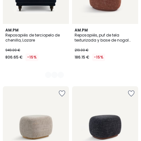
8
AM.PM
AM.PM
Reposapiés de terciopelo de
Reposapiés, puf de tela
Colores
chenilla, Lazare
texturizada y base de nogal
macizo, JERRY
949.00 €
219.00 €
806.65 €
-15%
186.15 €
-15%