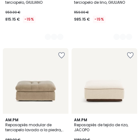
terciopelo, GIULIANO
terciopelo de lino, GIULIANO
959.00 €
1159.00 €
815.15 €
-15%
985.15 €
-15%
3
AM.PM
3
AM.PM
Reposapiés modular de
Reposapiés de tejido de rizo,
Colores
Colores
terciopelo lavado a la piedra,
JACOPO
GIULIANO
989.00 €
1089.00 €