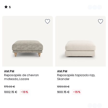
5
/
5
AM.PM
2
AM.PM
Reposapiés de chevron
Reposapiés tapizado rizp,
Colores
moteado, Lazare
Skander
1179.00 €
1059.00 €
1002.15 €
-15%
900.15 €
-15%