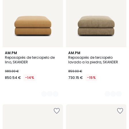
5
AM.PM
3
AM.PM
Reposapiés de terciopelo de
Reposapiés de terciopelo
Colores
Colores
lino, SKANDER
lavado a la piedra, SKANDER
989.00 €
859.00 €
850.54 €
-14%
730.15 €
-15%