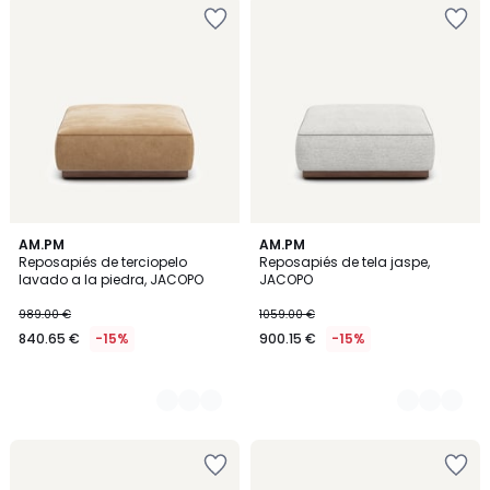
3
AM.PM
4
AM.PM
Reposapiés de terciopelo
Reposapiés de tela jaspe,
Colores
Colores
lavado a la piedra, JACOPO
JACOPO
989.00 €
1059.00 €
840.65 €
-15%
900.15 €
-15%