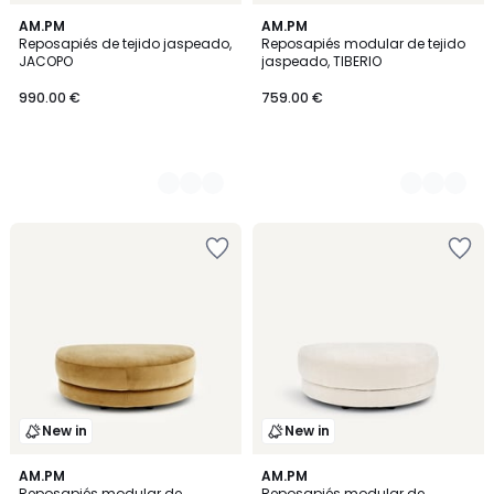
4
AM.PM
3
AM.PM
Reposapiés de tejido jaspeado,
Reposapiés modular de tejido
Colores
Colores
JACOPO
jaspeado, TIBERIO
990.00 €
759.00 €
New in
New in
5
AM.PM
8
AM.PM
Reposapiés modular de
Reposapiés modular de