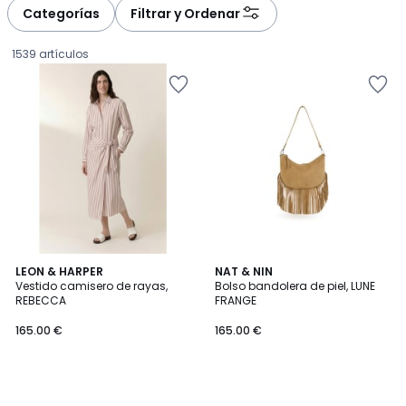
à
à
Categorías
Filtrar y Ordenar
gauche
droite
1539 artículos
LEON & HARPER
NAT & NIN
Vestido camisero de rayas,
Bolso bandolera de piel, LUNE
REBECCA
FRANGE
165.00
165.00 €
165.00 €
€.