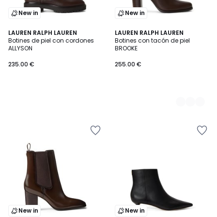
New in
New in
LAUREN RALPH LAUREN
2
LAUREN RALPH LAUREN
Botines de piel con cordones
Botines con tacón de piel
Colores
ALLYSON
BROOKE
235.00 €
255.00 €
New in
New in