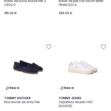
Botas de lluvia AIGLENTINE 2
Botas de piel con tacón kitten
CROCO
FRANCESCA
185.00 €
295.00 €
New in
New in
2
TOMMY HILFIGER
TOMMY JEANS
Mocasines de ante, Flex
Zapatillas de piel CHIC
Colores
ELEVATED