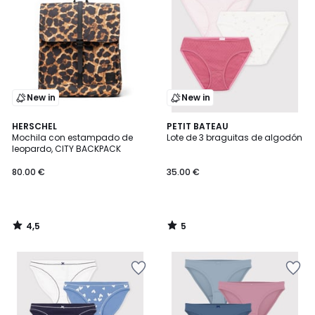
New in
New in
4,5
5
HERSCHEL
PETIT BATEAU
/ 5
/
Mochila con estampado de
Lote de 3 braguitas de algodón
5
leopardo, CITY BACKPACK
80.00 €
35.00 €
4,5
5
/
/
5
5