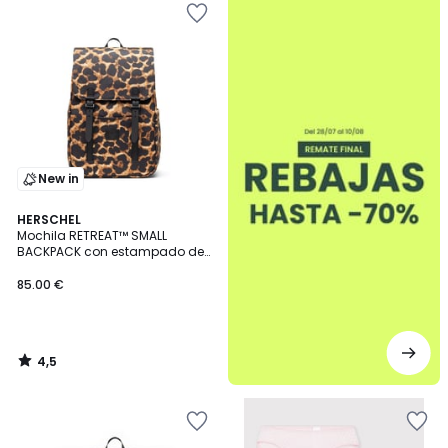
New in
4,5
HERSCHEL
/ 5
Mochila RETREAT™ SMALL
BACKPACK con estampado de
leopardo
85.00 €
4,5
/
5