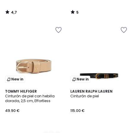
4,7
5
/
/
5
5
New in
New in
2
TOMMY HILFIGER
LAUREN RALPH LAUREN
Cinturón de piel con hebilla
Cinturón de piel
Colores
dorada, 2,5 cm, Effortless
49.90 €
115.00 €