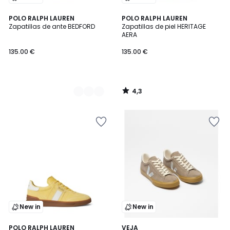
4,3
2
POLO RALPH LAUREN
POLO RALPH LAUREN
/ 5
Zapatillas de ante BEDFORD
Zapatillas de piel HERITAGE
Colores
AERA
135.00 €
135.00 €
4,3
/
5
New in
New in
POLO RALPH LAUREN
VEJA