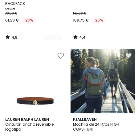
Colores
BACKPACK
desde
79.99 €
145.00 €
61.59 €
-23%
108.75 €
-25%
4,5
4,4
/
/
5
5
4,6
4,7
LAUREN RALPH LAUREN
5
FJALLRAVEN
/ 5
/ 5
Cinturón ancho reversible
Mochila de 24 litros HIGH
Colores
logotipo
COAST UNI