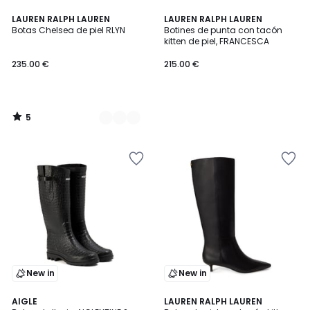
5
2
LAUREN RALPH LAUREN
LAUREN RALPH LAUREN
/
Botas Chelsea de piel RLYN
Botines de punta con tacón
Colores
5
kitten de piel, FRANCESCA
235.00 €
215.00 €
5
/
5
New in
New in
AIGLE
LAUREN RALPH LAUREN