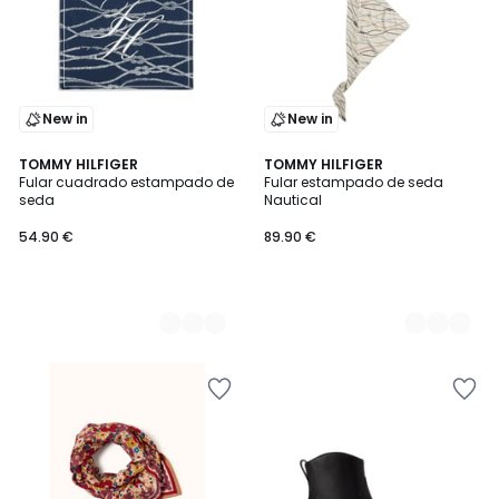
New in
New in
2
TOMMY HILFIGER
2
TOMMY HILFIGER
Fular cuadrado estampado de
Fular estampado de seda
Colores
Colores
seda
Nautical
54.90 €
89.90 €