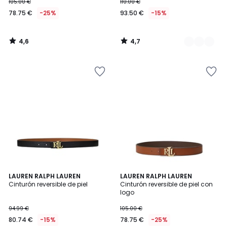
105.00 €
110.00 €
78.75 €
-25%
93.50 €
-15%
4,6
4,7
/
/
5
5
4,7
5
LAUREN RALPH LAUREN
LAUREN RALPH LAUREN
/ 5
/
Cinturón reversible de piel
Cinturón reversible de piel con
5
logo
94.99 €
105.00 €
80.74 €
-15%
78.75 €
-25%