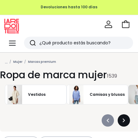
REMATE FINAL HASTA -70%
Ir
a
La
la
Redoute
Menu
Buscar
cesta
Últimos
...
artículos
Mujer
Marcas premium
Ropa de marca mujer
vistos
1539
Vestidos
Camisas y blusas
Précédent
Suivan
-
-
défiler
défiler