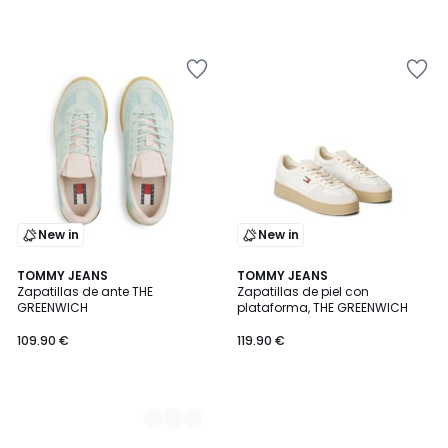
New in
New in
3
TOMMY JEANS
TOMMY JEANS
Zapatillas de ante THE
Zapatillas de piel con
Colores
GREENWICH
plataforma, THE GREENWICH
109.90 €
119.90 €