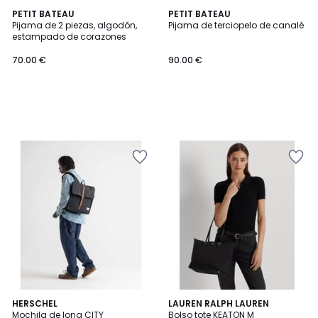
PETIT BATEAU
PETIT BATEAU
Pijama de 2 piezas, algodón,
Pijama de terciopelo de canalé
estampado de corazones
70.00 €
90.00 €
4,5
4,4
2
HERSCHEL
LAUREN RALPH LAUREN
/ 5
/ 5
Mochila de lona CITY
Bolso tote KEATON M