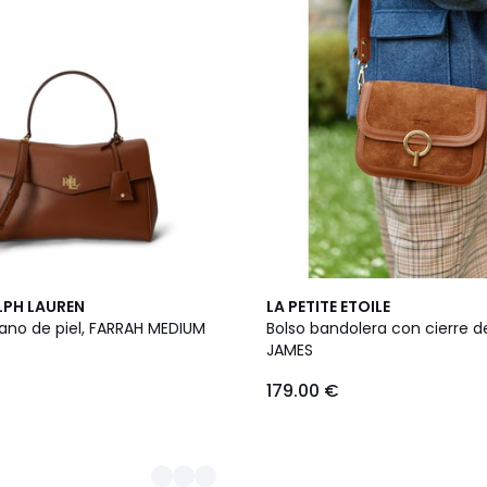
2
LPH LAUREN
LA PETITE ETOILE
Colores
ano de piel, FARRAH MEDIUM
Bolso bandolera con cierre d
JAMES
179.00 €