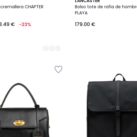
LANCASTER
n cremallera CHAPTER
Bolso tote de rafia de hombro
PLAYA
8.49 €
179.00 €
-23%