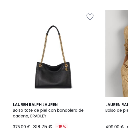
5
LAUREN RALPH LAUREN
LAUREN RA
/
Bolso tote de piel con bandolera de
Bolso de pi
5
cadena, BRADLEY
318.75 €
375.00 €
-15%
499.00 €