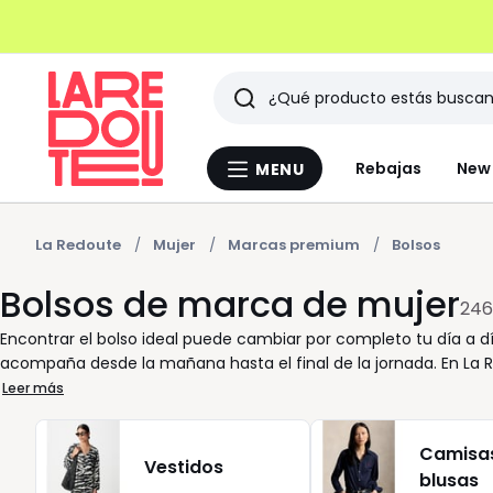
Buscar
Últimos
Rebajas
New 
MENU
Menu
artículos
La
Redoute
vistos
La Redoute
Mujer
Marcas premium
Bolsos
Bolsos de marca de mujer
246
Encontrar el bolso ideal puede cambiar por completo tu día a dí
acompaña desde la mañana hasta el final de la jornada. En La
marca para mujer, pensada para adaptarse a los diferentes ritmo
Leer más
movimiento? Descubre nuestras opciones en formato bandolera
¿Prefieres algo más versátil? Un bolso mediano de hombro combin
Camisa
trabajo a una cena sin cambiar de look. Y para los días donde so
Vestidos
blusas
compacto sin renunciar al diseño. Trabajamos con las mejores