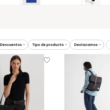
estras rebajas en bolsos de mujer y encuentra ese
alidad y el servicio de envío de confianza de La Redoute. Porqu
descuentos
tipo de producto
destacamos