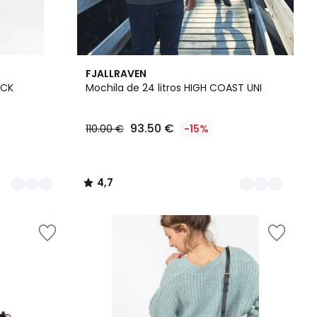
5
4,7
FJALLRAVEN
Colores
/ 5
ACK
Mochila de 24 litros HIGH COAST UNI
93.50 €
110.00 €
-15%
4,7
/
5