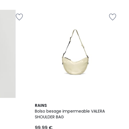
5
2
RAINS
Colores
Bolso besage impermeable VALERA
SHOULDER BAG
99.99 €