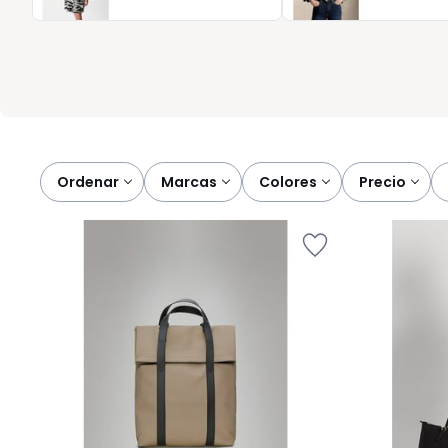
cuidado, su practicidad y su acabado impecable. Aprovecha nu
complemento que se ajusta de verdad a ti, con la garantía de c
cada día merece empezar con estilo y practicidad.
Ordenar
marcas
colores
precio