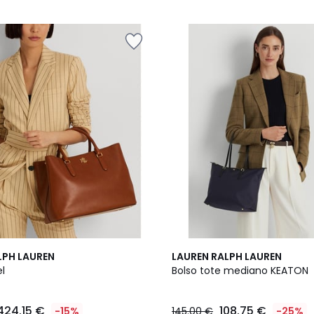
5
LPH LAUREN
LAUREN RALPH LAUREN
/
el
Bolso tote mediano KEATON
5
424.15 €
108.75 €
-15%
145.00 €
-25%