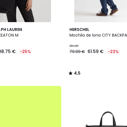
2
4,5
LPH LAUREN
HERSCHEL
Colores
/ 5
 KEATON M
Mochila de lona CITY BACKP
desde
08.75 €
61.59 €
-25%
79.99 €
-23%
4,5
/
5