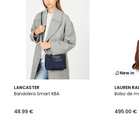
New in
2
LANCASTER
LAUREN RA
Colores
Bandolera Smart KBA
Bolso de m
48.99 €
495.00 €