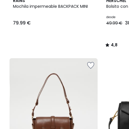
2
4,8
RAINS
HERSCHEL
Colores
/ 5
Mochila impermeable BACKPACK MINI
Bolsito co
desde
79.99 €
3
49.99 €
4,8
/
5