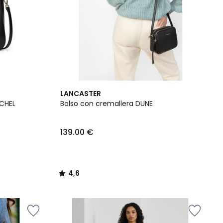
4,6
LANCASTER
/ 5
CHEL
Bolso con cremallera DUNE
139.00 €
4,6
/
5