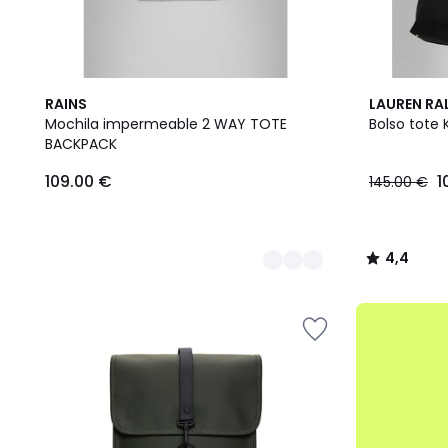
3
4,4
RAINS
LAUREN RA
Colores
/ 5
Mochila impermeable 2 WAY TOTE
Bolso tote
BACKPACK
109.00
109.00 €
1
145.00 €
€.
4,4
/
5
.