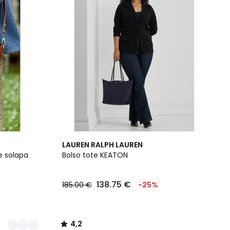
4,2
LAUREN RALPH LAUREN
/ 5
e solapa
Bolso tote KEATON
138.75 €
185.00 €
-25%
4,2
/