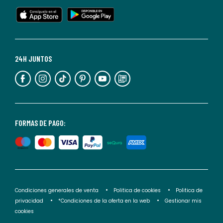
en
cualquier
momento.
Para
más
24H JUNTOS
información,
puedes
consultar
nuestra
<2>política
FORMAS DE PAGO:
de
privacidad</2>.
Condiciones generales de venta
Politica de cookies
Politica de
privacidad
*Condiciones de la oferta en la web
Gestionar mis
cookies