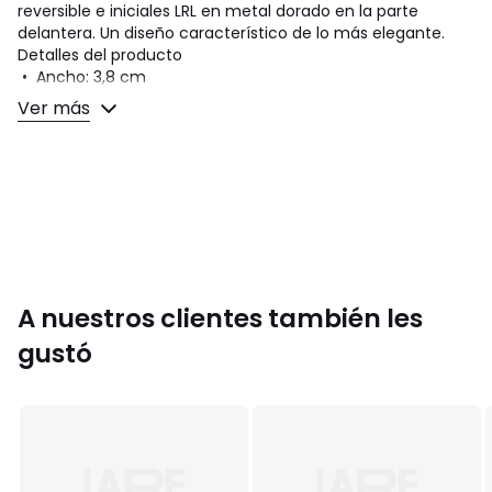
reversible e iniciales LRL en metal dorado en la parte
delantera. Un diseño característico de lo más elegante.
Detalles del producto
• Ancho: 3,8 cm
• Reversible
Ver más
• Hebilla ovalada de una sola aguja con "LRL"
• Talla XS : 73,7 cm
• Tamaño S: 81,3 cm
• Tamaño M: 88,9 cm
• Tamaño L: 96,5 cm
• Talla XL : 104,1 cm
• Talla 1XL : 111,8 cm
• Talla 2XL : 119,4 cm
• Talla 3XL : 127 cm
A nuestros clientes también les
Composición y cuidados
gustó
• 100% piel (vaqueta)
• Para su cuidado, te recomendamos seguir los consejos
indicados en la etiqueta