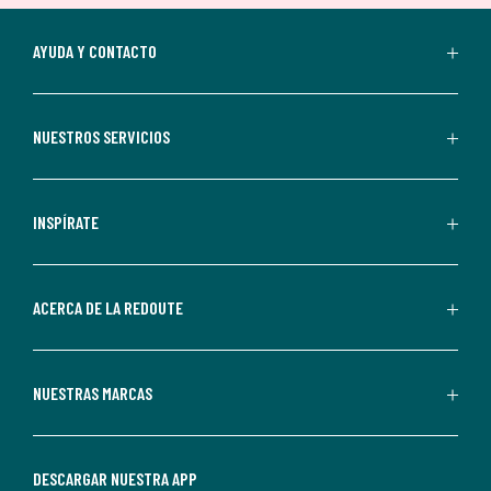
suscripción.
Al
AYUDA Y CONTACTO
suscribirte,
aceptas
recibir
NUESTROS SERVICIOS
comunicaciones
comerciales
personalizadas
INSPÍRATE
por
parte
de
ACERCA DE LA REDOUTE
La
Redoute.
Puedes
NUESTRAS MARCAS
darte
de
baja
DESCARGAR NUESTRA APP