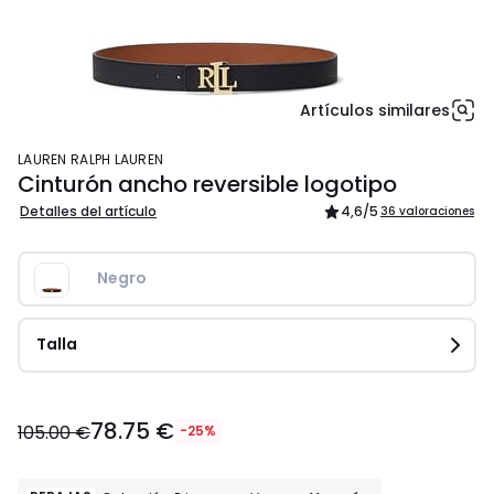
Artículos similares
LAUREN RALPH LAUREN
Cinturón ancho reversible logotipo
Detalles del artículo
4,6
/5
36 valoraciones
Negro
Talla
78.75
78.75 €
€
105.00 €
-25%
en
lugar