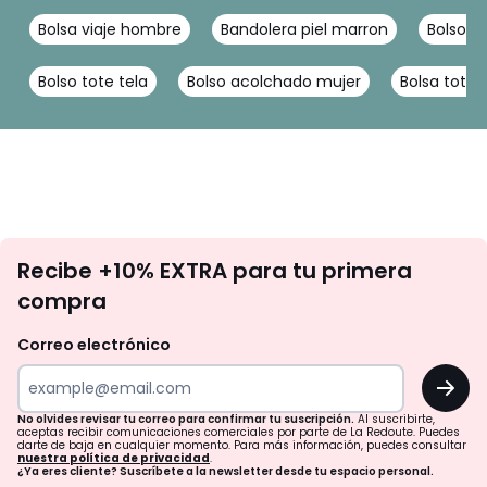
Bolsa viaje hombre
Bandolera piel marron
Bolso c
Bolso tote tela
Bolso acolchado mujer
Bolsa tote
No
Recibe +10% EXTRA para tu primera
te
compra
olvides
revisar
Correo electrónico
tu
OK
correo
para
No olvides revisar tu correo para confirmar tu suscripción.
Al suscribirte,
aceptas recibir comunicaciones comerciales por parte de La Redoute. Puedes
confirmar
darte de baja en cualquier momento. Para más información, puedes consultar
nuestra política de privacidad
.
tu
¿Ya eres cliente? Suscríbete a la newsletter desde tu espacio personal.