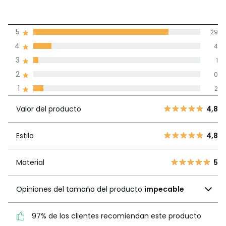
4,6
5
29
(36)
de promedio
4
4
3
1
Reseñas 100% certificadas,
2
0
Compromiso La Redoute
1
2
Valor del
5
29
4,8
producto
Valor del producto
4,8
4
4
3
1
Estilo
4,8
Estilo
4,8
2
0
1
2
Material
5
Material
5
Opiniones del tamaño
Opiniones del tamaño del producto
impecable
del producto
impecable
97% de los clientes recomiendan este producto