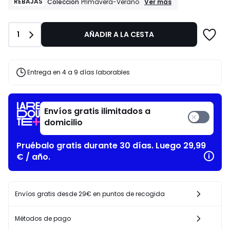
de
REBAJAS
REBAJAS
Ver más
Colección
Primavera-Verano
Colección
105.00
Primavera-
€
Verano
25%
Cantidad
1
AÑADIR A LA CESTA
descuento
aplicado.
Entrega en 4 a 9 días laborables
Envíos gratis ilimitados a
domicilio
Pruébalo gratis durante 30 días. Luego 29,99
€ / año.
Envíos gratis desde 29€ en puntos de recogida
Métodos de pago