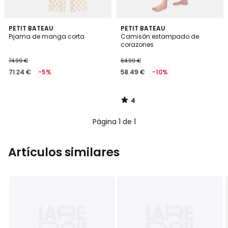
4
PETIT BATEAU
PETIT BATEAU
/
Pijama de manga corta
Camisón estampado de
5
corazones
74.99 €
64.99 €
71.24 €
-5%
58.49 €
-10%
4
/
5
Página 1 de 1
Artículos similares