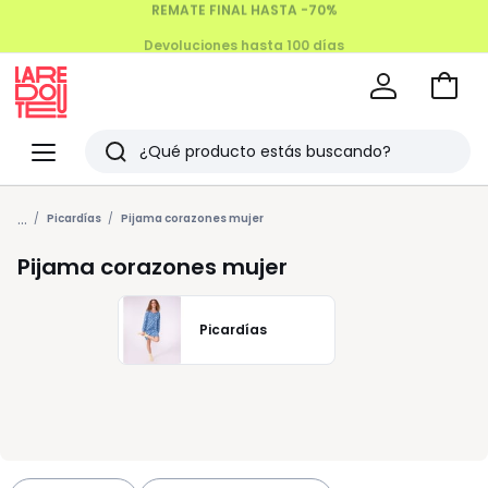
Devoluciones hasta 100 días
Ir
a
La
la
Redoute
Menu
Buscar
cesta
Últimos
...
artículos
Picardías
Pijama corazones mujer
vistos
Pijama corazones mujer
Picardías