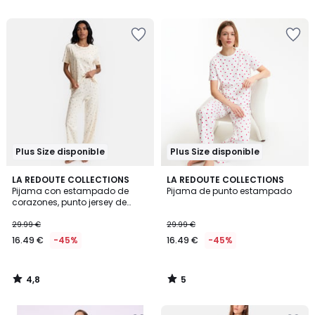
5
€
60%
descuento
aplicado.
Plus Size disponible
Plus Size disponible
4,8
5
LA REDOUTE COLLECTIONS
LA REDOUTE COLLECTIONS
/ 5
/
Pijama con estampado de
Pijama de punto estampado
5
corazones, punto jersey de
algodón
29.99 €
29.99 €
16.49 €
-45%
16.49 €
-45%
4,8
5
/
/
5
5