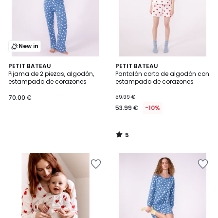
New in
5
PETIT BATEAU
PETIT BATEAU
/
Pijama de 2 piezas, algodón,
Pantalón corto de algodón con
5
estampado de corazones
estampado de corazones
70.00 €
59.99 €
53.99 €
-10%
5
/
5