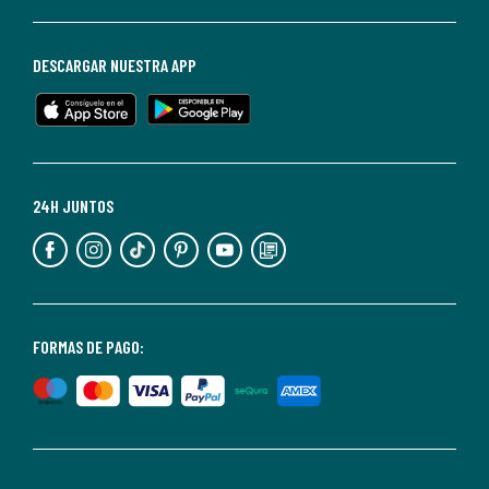
darte
de
baja
DESCARGAR NUESTRA APP
en
cualquier
momento.
Para
más
24H JUNTOS
información,
puedes
consultar
nuestra
<2>política
FORMAS DE PAGO:
de
privacidad</2>.