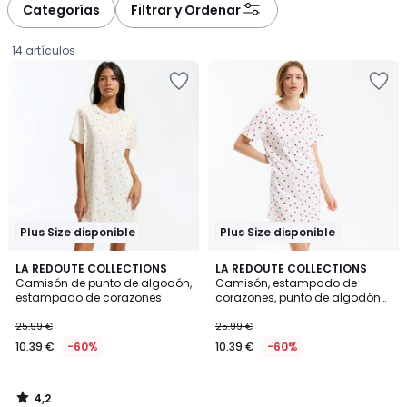
Categorías
Filtrar y Ordenar
14 artículos
Plus Size disponible
Plus Size disponible
4,2
LA REDOUTE COLLECTIONS
LA REDOUTE COLLECTIONS
/ 5
Camisón de punto de algodón,
Camisón, estampado de
estampado de corazones
corazones, punto de algodón
10.39
puro
25.99 €
25.99 €
€
10.39 €
-60%
10.39 €
-60%
en
lugar
de
4,2
25.99
/