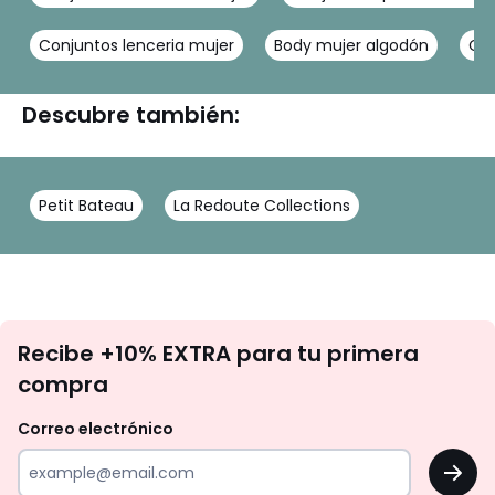
Conjuntos lenceria mujer
Body mujer algodón
Con
Descubre también:
Petit Bateau
La Redoute Collections
No
Recibe +10% EXTRA para tu primera
te
compra
olvides
revisar
Correo electrónico
tu
OK
correo