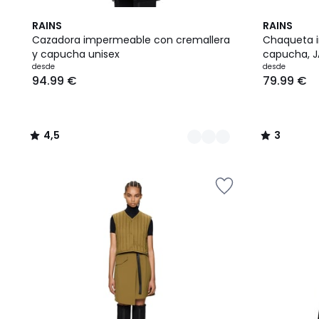
3
4,5
4
3
RAINS
RAINS
Colores
/ 5
Colores
/
Cazadora impermeable con cremallera
Chaqueta 
5
y capucha unisex
capucha, 
Precio
desde
desde
94.99 €
79.99 €
a
partir
de
94.99
4,5
3
€.
/
/
5
5