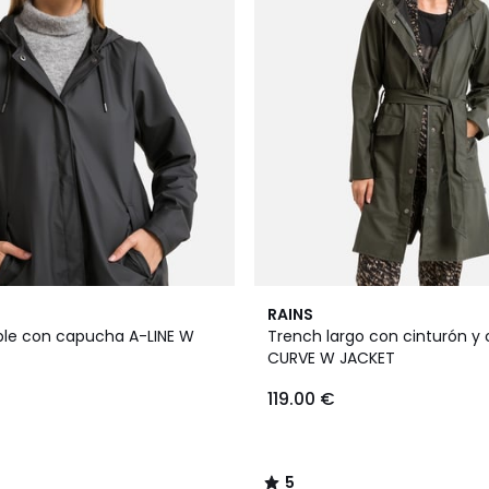
5
RAINS
/
le con capucha A-LINE W
Trench largo con cinturón y 
5
CURVE W JACKET
119.00 €
5