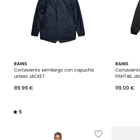
5
RAINS
RAINS
/
Cortaviento semilargo con capucha
Cortavient
5
unisex JACKET
FISHTAIL J
89.99 €
119.00 €
5
/
5