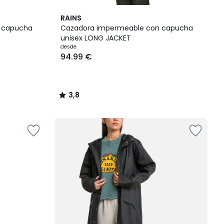
3,8
RAINS
/ 5
 capucha
Cazadora impermeable con capucha
unisex LONG JACKET
desde
94.99 €
3,8
/
5