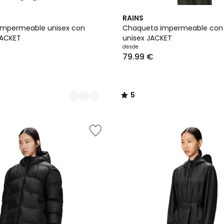
5
RAINS
/
impermeable unisex con
Chaqueta impermeable con
5
JACKET
unisex JACKET
desde
79.99 €
5
/
5