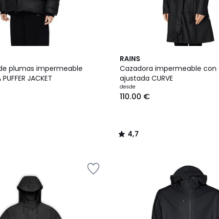
2
4,7
RAINS
Colores
/ 5
de plumas impermeable
Cazadora impermeable con 
A PUFFER JACKET
ajustada CURVE
desde
110.00 €
4,7
/
5