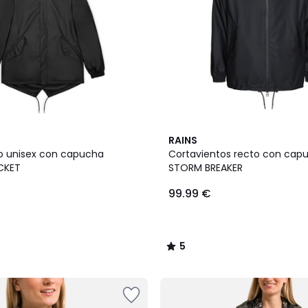
5
RAINS
/
o unisex con capucha
Cortavientos recto con cap
5
ACKET
STORM BREAKER
99.99 €
5
/
5