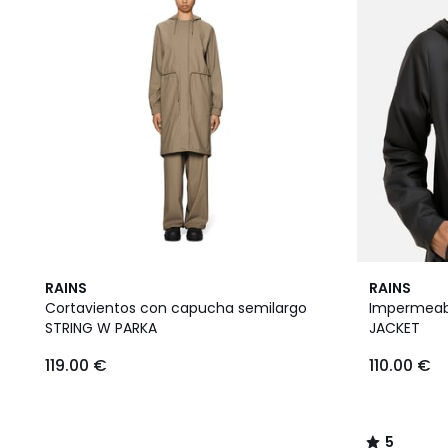
5
RAINS
RAINS
/
Cortavientos con capucha semilargo
Impermeab
5
STRING W PARKA
JACKET
119.00 €
110.00 €
5