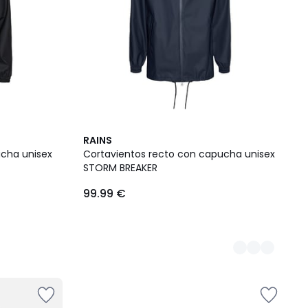
2
RAINS
Colores
ucha unisex
Cortavientos recto con capucha unisex
STORM BREAKER
99.99 €