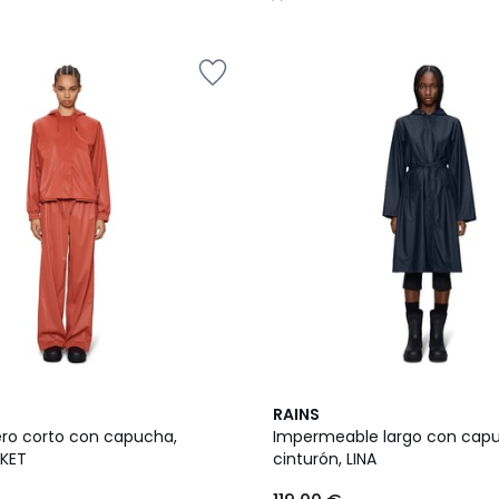
/
5
5
RAINS
/
ro corto con capucha,
Impermeable largo con cap
5
CKET
cinturón, LINA