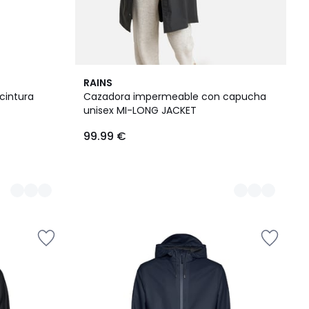
2
RAINS
Colores
cintura
Cazadora impermeable con capucha
unisex MI-LONG JACKET
99.99 €