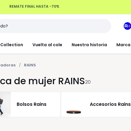
Devoluciones hasta 100 días
M
e
L
Collection
Vuelta al cole
Nuestra historia
Marca
R
+
zadoras
RAINS
ca de mujer RAINS
20
Bolsos Rains
Accesorios Rains