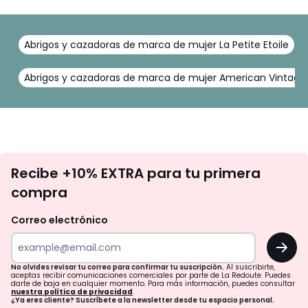
Abrigos y cazadoras de marca de mujer La Petite Etoile
Abrigos y cazadoras de marca de mujer American Vintage
No
Recibe +10% EXTRA para tu primera
te
compra
olvides
revisar
Correo electrónico
tu
OK
correo
para
No olvides revisar tu correo para confirmar tu suscripción.
Al suscribirte,
aceptas recibir comunicaciones comerciales por parte de La Redoute. Puedes
confirmar
darte de baja en cualquier momento. Para más información, puedes consultar
nuestra política de privacidad
.
tu
¿Ya eres cliente? Suscríbete a la newsletter desde tu espacio personal.