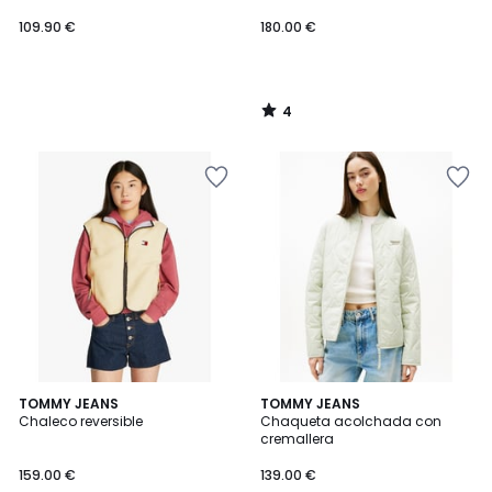
109.90
109.90 €
180.00 €
€.
4
/
5
5
TOMMY JEANS
TOMMY JEANS
/
Chaleco reversible
Chaqueta acolchada con
5
cremallera
159.00 €
139.00 €