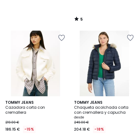
5
/
5
3,2
TOMMY JEANS
2
TOMMY JEANS
/ 5
Cazadora corta con
Chaqueta acolchada corta
Colores
cremallera
con cremallera y capucha
desde
219.00 €
249.00 €
186.15 €
-15%
204.18 €
-18%