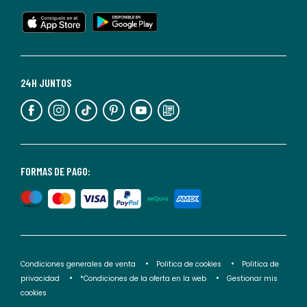
en
cualquier
momento.
Para
más
24H JUNTOS
información,
puedes
consultar
nuestra
<2>política
FORMAS DE PAGO:
de
privacidad</2>.
Condiciones generales de venta
Politica de cookies
Politica de
privacidad
*Condiciones de la oferta en la web
Gestionar mis
cookies