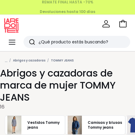
Devoluciones hasta 100 días
Ir
a
La
la
Redoute
Menu
Buscar
cesta
Últimos
...
artículos
Abrigos y cazadoras
TOMMY JEANS
Abrigos y cazadoras de
vistos
marca de mujer TOMMY
JEANS
16
Vestidos Tommy
Camisas y blusas
jeans
Tommy jeans