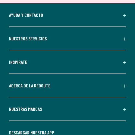
suscripción.
Al
AYUDA Y CONTACTO
suscribirte,
aceptas
recibir
NUESTROS SERVICIOS
comunicaciones
comerciales
personalizadas
INSPÍRATE
por
parte
de
ACERCA DE LA REDOUTE
La
Redoute.
Puedes
NUESTRAS MARCAS
darte
de
baja
DESCARGAR NUESTRA APP