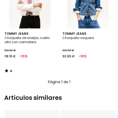
4
TOMMY JEANS
TOMMY JEANS
/
Chaqueta de sherpa, cuello
Chaqueta vaquera
5
alto con cremallera
139.00 €
109.00 €
118.15 €
-15%
92.65 €
-15%
4
/
5
Página 1 de 1
Artículos similares