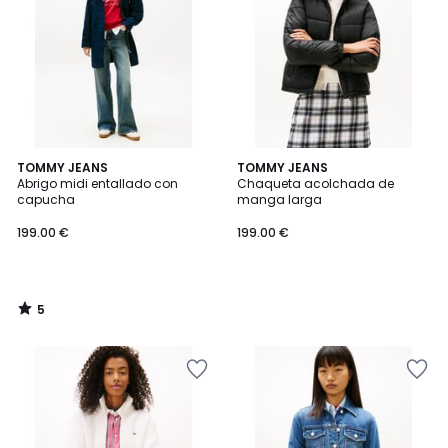
5
TOMMY JEANS
TOMMY JEANS
/
Abrigo midi entallado con
Chaqueta acolchada de
5
capucha
manga larga
199.00 €
199.00 €
5
/
5