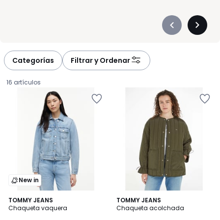
Précédent
Suivan
-
-
défiler
défiler
à
à
Categorías
Filtrar y Ordenar
gauche
droite
16 artículos
New in
4
TOMMY JEANS
TOMMY JEANS
/
Chaqueta vaquera
Chaqueta acolchada
5