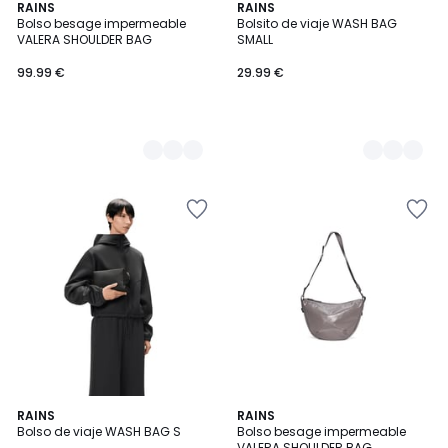
2
RAINS
3
RAINS
Bolso besage impermeable
Bolsito de viaje WASH BAG
Colores
Colores
VALERA SHOULDER BAG
SMALL
99.99 €
29.99 €
RAINS
RAINS
Bolso de viaje WASH BAG S
Bolso besage impermeable
VALERA SHOULDER BAG