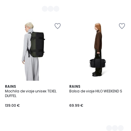
RAINS
3
RAINS
Mochila de viaje unisex TEXEL
Bolsa de viaje HILO WEEKEND S
Colores
DUFFEL
139.00 €
69.99 €