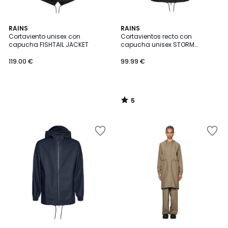
5
RAINS
RAINS
/
Cortaviento unisex con
Cortavientos recto con
5
capucha FISHTAIL JACKET
capucha unisex STORM
BREAKER
119.00 €
99.99 €
5
/
5