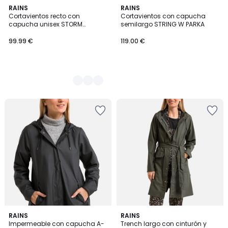
2
RAINS
RAINS
Cortavientos recto con
Cortavientos con capucha
Colores
capucha unisex STORM
semilargo STRING W PARKA
BREAKER
99.99 €
119.00 €
5
5
RAINS
RAINS
/
/
Impermeable con capucha A-
Trench largo con cinturón y