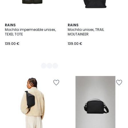
2
RAINS
RAINS
Mochila impermeable unisex,
Mochila unisex, TRAIL
Colores
TEXEL TOTE
MOUTAINEER
139.00 €
139.00 €