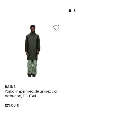
5
/
5
RAINS
Parka impermeable unisex con
capucha, FISHTAIL
129.00 €