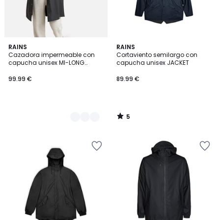
5
2
RAINS
RAINS
/
Cazadora impermeable con
Cortaviento semilargo con
Colores
5
capucha unisex MI-LONG
capucha unisex JACKET
JACKET
99.99 €
89.99 €
5
/
5