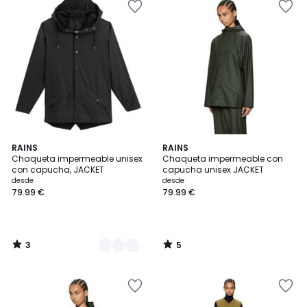
3
5
4
RAINS
RAINS
/
/
Chaqueta impermeable unisex
Chaqueta impermeable con
Colores
5
5
con capucha, JACKET
capucha unisex JACKET
desde
desde
79.99 €
79.99 €
3
5
/
/
5
5