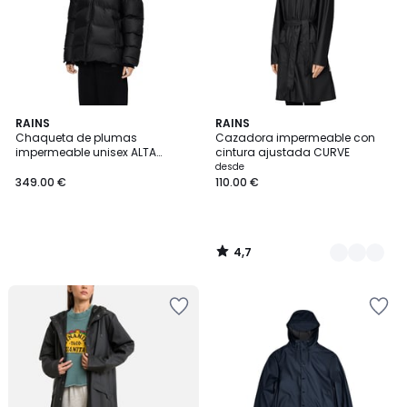
4,7
RAINS
2
RAINS
/ 5
Chaqueta de plumas
Cazadora impermeable con
Colores
impermeable unisex ALTA
cintura ajustada CURVE
PUFFER JACKET
desde
349.00 €
110.00 €
4,7
/
5