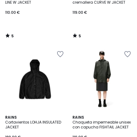
5
5
LINE W JACKET
cremallera CURVE W JACKET
110.00 €
119.00 €
5
5
/
/
5
5
RAINS
RAINS
Cortavientos LOHJA INSULATED
Chaqueta impermeable unisex
JACKET
con capucha FISHTAIL JACKET