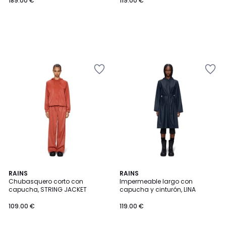
189.00 €
119.00 €
5
RAINS
RAINS
/
Chubasquero corto con
Impermeable largo con
5
capucha, STRING JACKET
capucha y cinturón, LINA
109.00 €
119.00 €