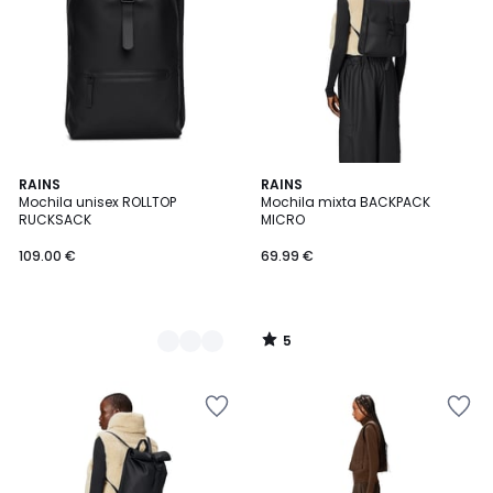
5
3
RAINS
RAINS
/
Mochila unisex ROLLTOP
Mochila mixta BACKPACK
Colores
5
RUCKSACK
MICRO
109.00 €
69.99 €
5
/
5