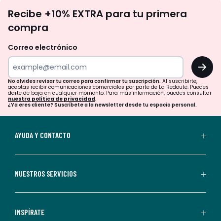
No
Recibe +10% EXTRA para tu primera
te
compra
olvides
revisar
Correo electrónico
tu
OK
correo
para
No olvides revisar tu correo para confirmar tu suscripción.
Al suscribirte,
aceptas recibir comunicaciones comerciales por parte de La Redoute. Puedes
confirmar
darte de baja en cualquier momento. Para más información, puedes consultar
nuestra política de privacidad
.
tu
¿Ya eres cliente? Suscríbete a la newsletter desde tu espacio personal.
suscripción.
Al
AYUDA Y CONTACTO
suscribirte,
aceptas
recibir
NUESTROS SERVICIOS
comunicaciones
comerciales
personalizadas
INSPÍRATE