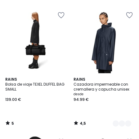
5
4,5
RAINS
3
RAINS
/
/ 5
Bolsa de viaje TEXEL DUFFEL BAG
Cazadora impermeable con
Colores
5
SMALL
cremallera y capucha unisex
desde
139.00 €
94.99 €
5
4,5
/
/
5
5