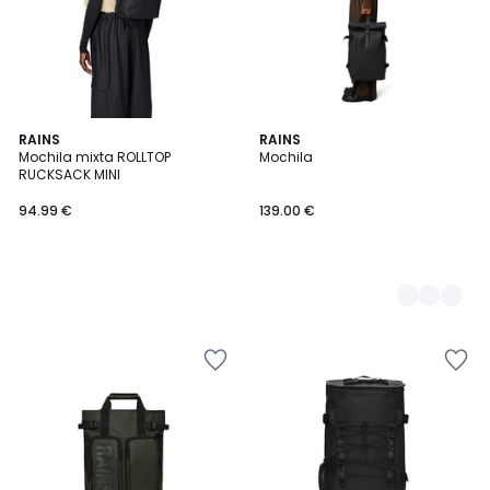
RAINS
3
RAINS
Mochila mixta ROLLTOP
Mochila
Colores
RUCKSACK MINI
94.99 €
139.00 €