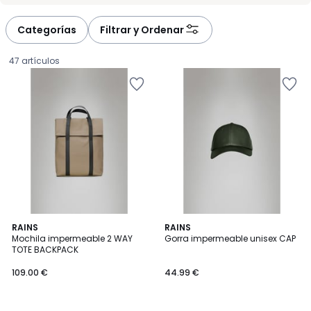
défiler
défiler
à
à
Categorías
Filtrar y Ordenar
gauche
droite
47 artículos
3
RAINS
2
RAINS
Mochila impermeable 2 WAY
Gorra impermeable unisex CAP
Colores
Colores
TOTE BACKPACK
109.00
109.00 €
44.99 €
€.