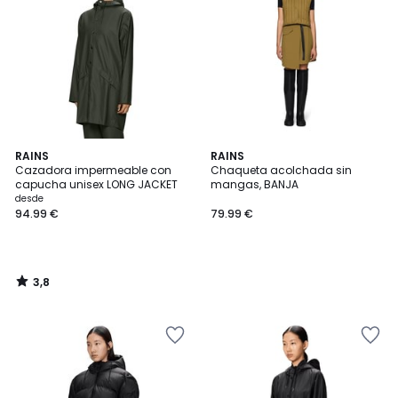
3,8
RAINS
RAINS
/ 5
Cazadora impermeable con
Chaqueta acolchada sin
capucha unisex LONG JACKET
mangas, BANJA
desde
94.99 €
79.99 €
3,8
/
5