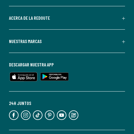
por
parte
de
ACERCA DE LA REDOUTE
La
Redoute.
Puedes
NUESTRAS MARCAS
darte
de
baja
DESCARGAR NUESTRA APP
en
cualquier
momento.
Para
más
24H JUNTOS
información,
puedes
consultar
nuestra