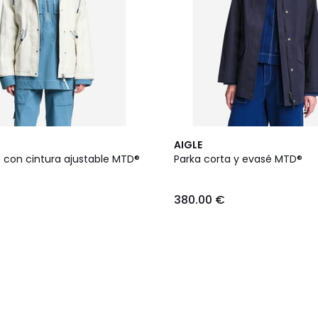
2
AIGLE
Colores
a con cintura ajustable MTD®
Parka corta y evasé MTD®
380.00 €