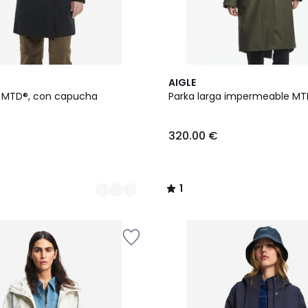
2
1
AIGLE
Colores
/
a MTD®, con capucha
Parka larga impermeable MTD
5
320.00 €
1
/
5