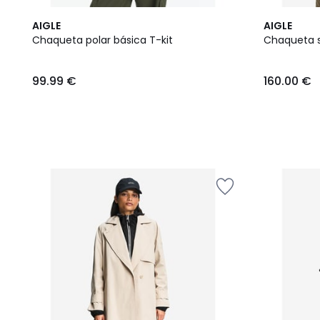
AIGLE
AIGLE
Chaqueta polar básica T-kit
Chaqueta s
99.99
99.99 €
160.00 €
€.