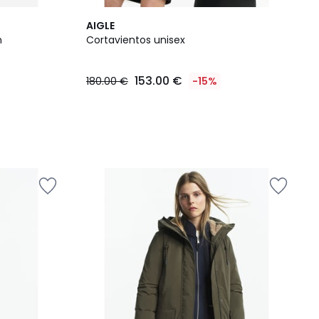
AIGLE
n
Cortavientos unisex
153.00 €
180.00 €
-15%