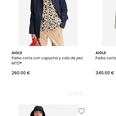
3
AIGLE
AIGLE
Colores
Parka corta con capucha y cola de pez
Parka cort
MTD®
260.00 €
340.00 €