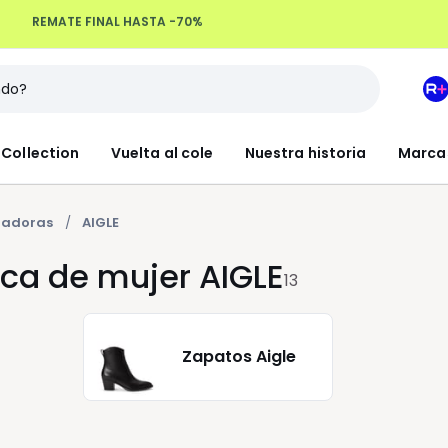
Devoluciones hasta 100 días
M
e
L
Collection
Vuelta al cole
Nuestra historia
Marca
R
+
zadoras
AIGLE
ca de mujer AIGLE
13
Zapatos Aigle