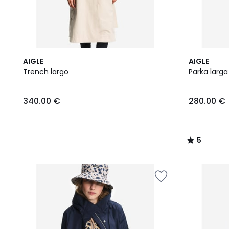
4
5
AIGLE
AIGLE
Colores
/
Trench largo
Parka larg
5
340.00 €
280.00 €
5
/
5