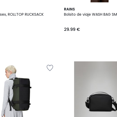
3
RAINS
Colores
isex, ROLLTOP RUCKSACK
Bolsito de viaje WASH BAG SM
29.99 €