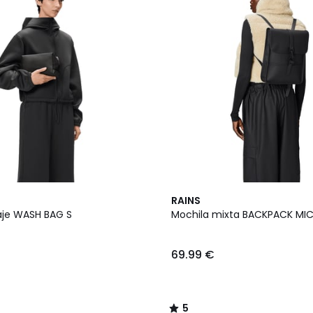
5
RAINS
/
iaje WASH BAG S
Mochila mixta BACKPACK MI
5
69.99 €
5