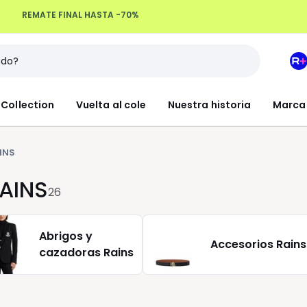
Devoluciones hasta 100 días
M
e
L
Collection
Vuelta al cole
Nuestra historia
Marca
R
+
INS
RAINS
26
Abrigos y
Accesorios Rains
cazadoras Rains