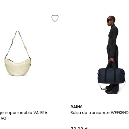
/
5
RAINS
ge impermeable VALERA
Bolsa de transporte WEEKEND
BAG