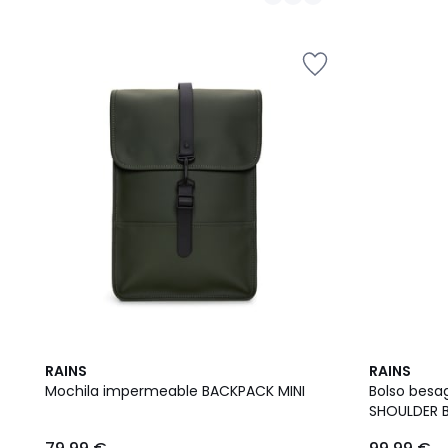
2
RAINS
RAINS
Colores
Mochila impermeable BACKPACK MINI
Bolso besa
SHOULDER 