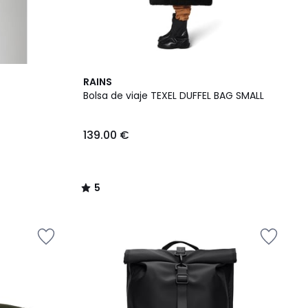
5
RAINS
/
Bolsa de viaje TEXEL DUFFEL BAG SMALL
5
139.00 €
5
/
5