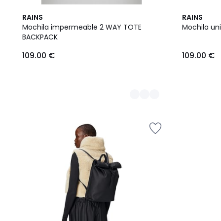
3
RAINS
RAINS
Colores
Mochila impermeable 2 WAY TOTE
Mochila un
BACKPACK
109.00
109.00 €
109.00 €
€.