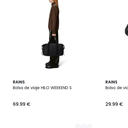
3
RAINS
RAINS
Colores
Bolsa de viaje HILO WEEKEND S
Bolso de v
69.99 €
29.99 €