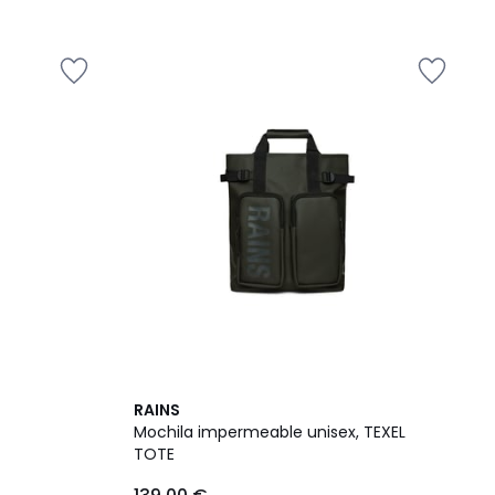
2
RAINS
Colores
Mochila impermeable unisex, TEXEL
TOTE