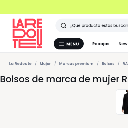
Buscar
Últimos
Rebajas
New 
MENU
Menu
artículos
La
Redoute
vistos
La Redoute
Mujer
Marcas premium
Bolsos
RA
Bolsos de marca de mujer 