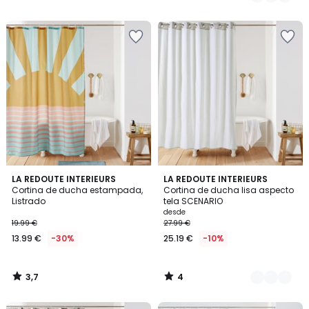
19.99
/
/
5
5
€
29%
descuento
aplicado.
3,7
4
LA REDOUTE INTERIEURS
4
LA REDOUTE INTERIEURS
/ 5
/
Cortina de ducha estampada,
Cortina de ducha lisa aspecto
Colores
5
Listrado
tela SCENARIO
desde
19.99 €
27.99 €
13.99 €
-30%
25.19 €
-10%
3,7
4
/
/
5
5