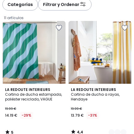
à
à
Categorías
Filtrar y Ordenar
gauche
droite
11 artículos
5
4,4
LA REDOUTE INTERIEURS
2
LA REDOUTE INTERIEURS
/
/ 5
Cortina de ducha estampada,
Cortina de ducha a rayas,
Colores
5
poliéster reciclado, VAGUE
Hendaye
14.19
19.99 €
19.99 €
€
14.19 €
-29%
13.79 €
-31%
en
lugar
de
4,4
5