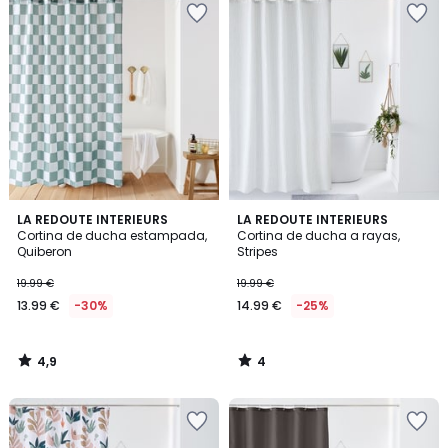
4,9
4
LA REDOUTE INTERIEURS
LA REDOUTE INTERIEURS
/ 5
/
Cortina de ducha estampada,
Cortina de ducha a rayas,
5
Quiberon
Stripes
19.99 €
19.99 €
13.99 €
-30%
14.99 €
-25%
4,9
4
/
/
5
5