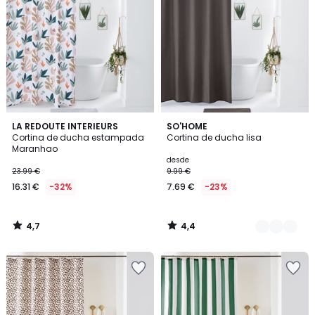
4,7
4,4
LA REDOUTE INTERIEURS
2
SO'HOME
/ 5
/ 5
Cortina de ducha estampada
Cortina de ducha lisa
Colores
Maranhao
desde
23.99 €
9.99 €
16.31 €
-32%
7.69 €
-23%
4,7
4,4
/
/
5
5