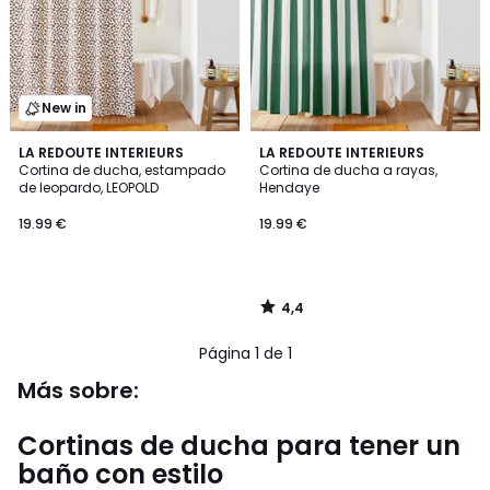
New in
4,4
LA REDOUTE INTERIEURS
LA REDOUTE INTERIEURS
/ 5
Cortina de ducha, estampado
Cortina de ducha a rayas,
de leopardo, LEOPOLD
Hendaye
19.99 €
19.99 €
4,4
/
5
Página 1 de 1
Más sobre:
Cortinas de ducha para tener un
baño con estilo