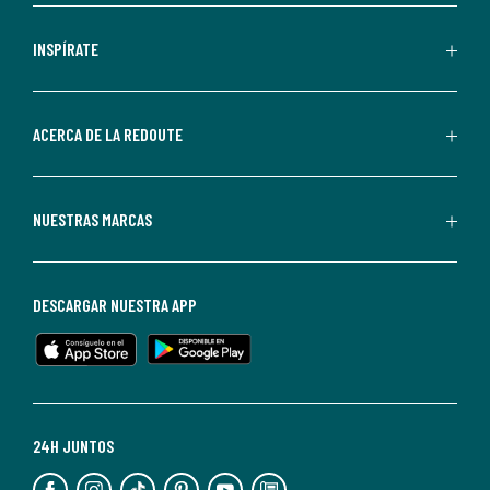
comerciales
personalizadas
INSPÍRATE
por
parte
de
ACERCA DE LA REDOUTE
La
Redoute.
Puedes
NUESTRAS MARCAS
darte
de
baja
DESCARGAR NUESTRA APP
en
cualquier
momento.
Para
más
24H JUNTOS
información,