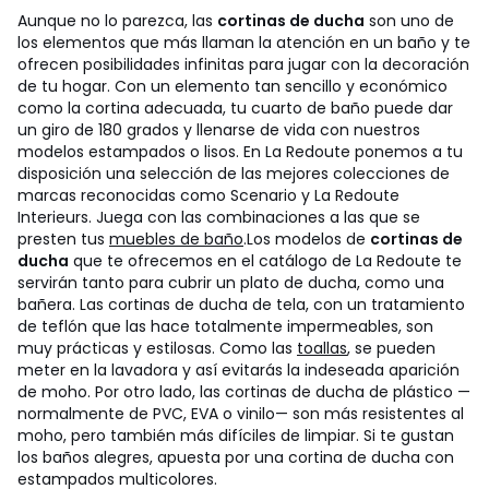
Aunque no lo parezca, las
cortinas de ducha
son uno de
los elementos que más llaman la atención en un baño y te
ofrecen posibilidades infinitas para jugar con la decoración
de tu hogar. Con un elemento tan sencillo y económico
como la cortina adecuada, tu cuarto de baño puede dar
un giro de 180 grados y llenarse de vida con nuestros
modelos estampados o lisos. En La Redoute ponemos a tu
disposición una selección de las mejores colecciones de
marcas reconocidas como Scenario y La Redoute
Interieurs. Juega con las combinaciones a las que se
presten tus
muebles de baño
.
Los modelos de
cortinas de
ducha
que te ofrecemos en el catálogo de La Redoute te
servirán tanto para cubrir un plato de ducha, como una
bañera. Las cortinas de ducha de tela, con un tratamiento
de teflón que las hace totalmente impermeables, son
muy prácticas y estilosas. Como las
toallas
, se pueden
meter en la lavadora y así evitarás la indeseada aparición
de moho. Por otro lado, las cortinas de ducha de plástico —
normalmente de PVC, EVA o vinilo— son más resistentes al
moho, pero también más difíciles de limpiar. Si te gustan
los baños alegres, apuesta por una cortina de ducha con
estampados multicolores.