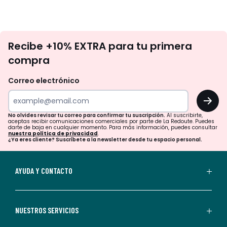
No
Recibe +10% EXTRA para tu primera
te
compra
olvides
revisar
Correo electrónico
tu
OK
correo
para
No olvides revisar tu correo para confirmar tu suscripción.
Al suscribirte,
aceptas recibir comunicaciones comerciales por parte de La Redoute. Puedes
confirmar
darte de baja en cualquier momento. Para más información, puedes consultar
nuestra política de privacidad
.
tu
¿Ya eres cliente? Suscríbete a la newsletter desde tu espacio personal.
suscripción.
Al
AYUDA Y CONTACTO
suscribirte,
aceptas
recibir
NUESTROS SERVICIOS
comunicaciones