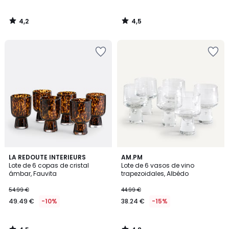
4,2
4,5
/
/
5
5
4,5
4,8
LA REDOUTE INTERIEURS
AM.PM
/ 5
/ 5
Lote de 6 copas de cristal
Lote de 6 vasos de vino
ámbar, Fauvita
trapezoidales, Albédo
54.99 €
44.99 €
49.49 €
-10%
38.24 €
-15%