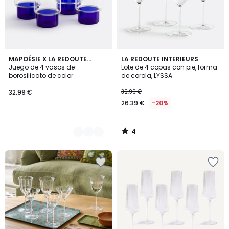
4
2
MAPOÉSIE X LA REDOUTE
LA REDOUTE INTERIEURS
/
INTÉRIEURS
Juego de 4 vasos de
Lote de 4 copas con pie, forma
Colores
5
borosilicato de color
de corola, LYSSA
32.99 €
32.99 €
26.39 €
-20%
4
/
5