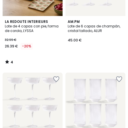
4
LA REDOUTE INTERIEURS
AM.PM
/
Lote de 4 copas con pie, forma
Lote de 6 copas de champán,
5
de corola, LYSSA
cristal tallado, ALUR
32.99 €
45.00 €
26.39 €
-20%
4
/
5