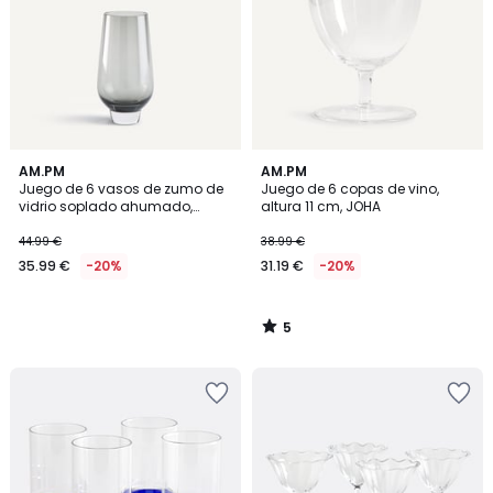
5
AM.PM
AM.PM
/
Juego de 6 vasos de zumo de
Juego de 6 copas de vino,
5
vidrio soplado ahumado,
altura 11 cm, JOHA
MANEVA
44.99 €
38.99 €
35.99 €
-20%
31.19 €
-20%
5
/
5