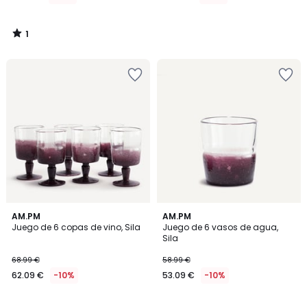
1
/
5
5
3
AM.PM
AM.PM
/
/
Juego de 6 copas de vino, Sila
Juego de 6 vasos de agua,
5
5
Sila
68.99 €
58.99 €
62.09 €
-10%
53.09 €
-10%