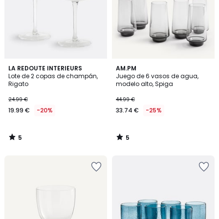
5
5
LA REDOUTE INTERIEURS
AM.PM
/
/
Lote de 2 copas de champán,
Juego de 6 vasos de agua,
5
5
Rigato
modelo alto, Spiga
24.99 €
44.99 €
19.99 €
-20%
33.74 €
-25%
5
5
/
/
5
5