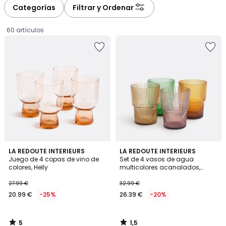
à
à
Categorías
Filtrar y Ordenar
gauche
droite
60 artículos
5
1,5
LA REDOUTE INTERIEURS
LA REDOUTE INTERIEURS
/
/
Juego de 4 copas de vino de
Set de 4 vasos de agua
5
5
colores, Helly
multicolores acanalados,
20.99
ASTRI
27.99 €
32.99 €
€
20.99 €
-25%
26.39 €
-20%
en
lugar
de
5
1,5