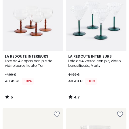
5
4,7
LA REDOUTE INTERIEURS
LA REDOUTE INTERIEURS
/
/ 5
Lote de 4 copas con pie de
Lote de 4 vasos con pie, vidrio
5
vidrio borosilicato, Toni
borosilicato, Marty
44.99 €
44.99 €
40.49 €
-10%
40.49 €
-10%
5
4,7
/
/
5
5