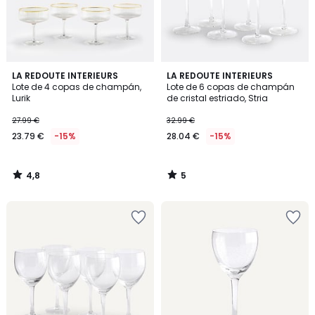
4,8
5
LA REDOUTE INTERIEURS
LA REDOUTE INTERIEURS
/ 5
/
Lote de 4 copas de champán,
Lote de 6 copas de champán
5
Lurik
de cristal estriado, Stria
27.99 €
32.99 €
23.79 €
-15%
28.04 €
-15%
4,8
5
/
/
5
5