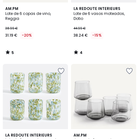
5
4
AM.PM
LA REDOUTE INTERIEURS
/
/
Lote de 6 copas de vino,
Lote de 6 vasos moteados,
5
5
Reggia
Dotio
38.99 €
44.99 €
31.19 €
-20%
38.24 €
-15%
5
4
/
/
5
5
5
3
LA REDOUTE INTERIEURS
AM.PM