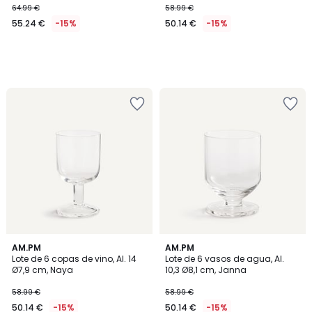
64.99 €
58.99 €
55.24 €
-15%
50.14 €
-15%
1
AM.PM
AM.PM
/
Lote de 6 copas de vino, Al. 14
Lote de 6 vasos de agua, Al.
5
Ø7,9 cm, Naya
10,3 Ø8,1 cm, Janna
58.99 €
58.99 €
50.14 €
-15%
50.14 €
-15%