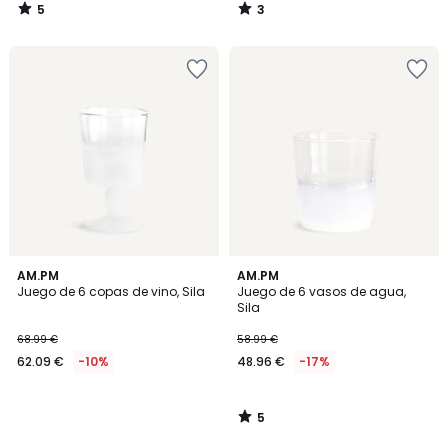
5
3
/
/
5
5
5
AM.PM
AM.PM
/
Juego de 6 copas de vino, Sila
Juego de 6 vasos de agua,
5
Sila
68.99 €
58.99 €
62.09 €
-10%
48.96 €
-17%
5
/
5