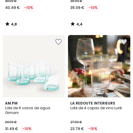
44.99 €
38.99 €
40.49 €
-10%
35.09 €
-10%
4,8
4,4
/
/
5
5
4,2
4,5
AM.PM
LA REDOUTE INTERIEURS
/ 5
/ 5
Lote de 6 vasos de agua
Lote de 4 copas de vino Lurik
Gimani
34.99 €
27.99 €
31.49 €
-10%
23.79 €
-15%