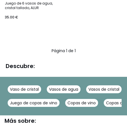
Juego de 6 vasos de agua,
cristal tallado, ALUR
35.00 €
Página 1 de 1
Descubre:
Vaso de cristal
Vasos de agua
Vasos de cristal
Juego de copas de vino
Copas de vino
Copas de 
Más sobre: