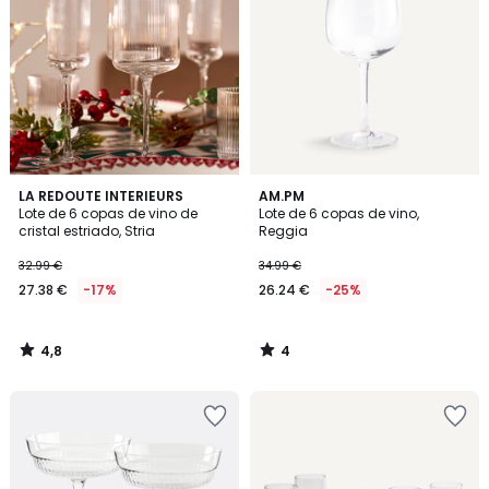
4,8
4
LA REDOUTE INTERIEURS
AM.PM
/ 5
/
Lote de 6 copas de vino de
Lote de 6 copas de vino,
5
cristal estriado, Stria
Reggia
32.99 €
34.99 €
27.38 €
-17%
26.24 €
-25%
4,8
4
/
/
5
5