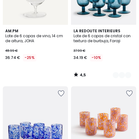
4,5
AM.PM
4
LA REDOUTE INTERIEURS
/ 5
Lote de 6 copas de vino, 14 cm
Lote de 6 copas de cristal con
Colores
de altura, JOHA
textura de burbuja, Faraji
48.99 €
37.99 €
36.74 €
-25%
34.19 €
-10%
4,5
/
5