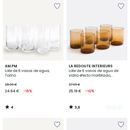
4
3,6
AM.PM
2
LA REDOUTE INTERIEURS
/
/ 5
Lote de 6 vasos de agua,
Lote de 6 vasos de agua de
Colores
5
Torino
vidrio efecto martillado,
MARTEO
28.99 €
27.99 €
24.64 €
-15%
25.19 €
-10%
4
3,6
/
/
5
5