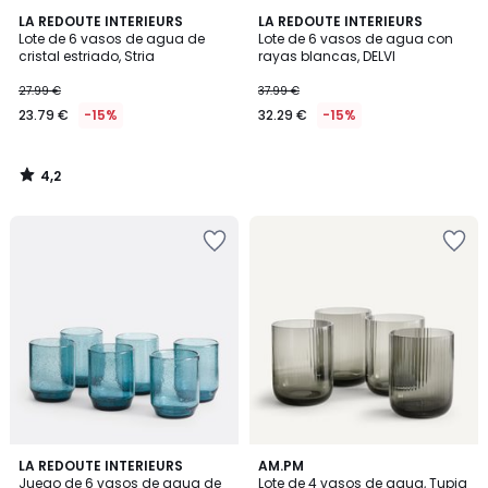
4,2
LA REDOUTE INTERIEURS
LA REDOUTE INTERIEURS
/ 5
Lote de 6 vasos de agua de
Lote de 6 vasos de agua con
cristal estriado, Stria
rayas blancas, DELVI
27.99 €
37.99 €
23.79 €
-15%
32.29 €
-15%
4,2
/
5
4,5
4
6
LA REDOUTE INTERIEURS
2
AM.PM
/ 5
/
Juego de 6 vasos de agua de
Lote de 4 vasos de agua, Tupia