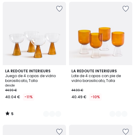
5
2
LA REDOUTE INTERIEURS
2
LA REDOUTE INTERIEURS
/
Juego de 4 copas de vidrio
Lote de 4 copas con pie de
Colores
Colores
5
borosilicato, Tolla
vidrio borosilicato, Tolla
desde
44.99 €
44.99 €
40.04 €
-11%
40.49 €
-10%
5
/
5