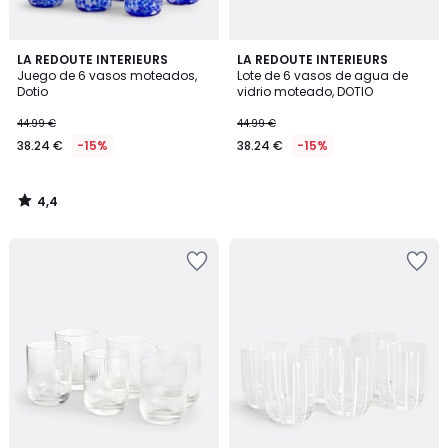
4,4
LA REDOUTE INTERIEURS
LA REDOUTE INTERIEURS
/ 5
Juego de 6 vasos moteados,
Lote de 6 vasos de agua de
Dotio
vidrio moteado, DOTIO
44.99 €
44.99 €
38.24 €
-15%
38.24 €
-15%
4,4
/
5