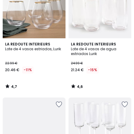
4,7
4,6
LA REDOUTE INTERIEURS
LA REDOUTE INTERIEURS
/ 5
/ 5
Lote de 4 vasos estriados, Lurik
Lote de 4 vasos de agua
estriados Lurik
22.99 €
24.99 €
20.46 €
-11%
21.24 €
-15%
4,7
4,6
/
/
5
5