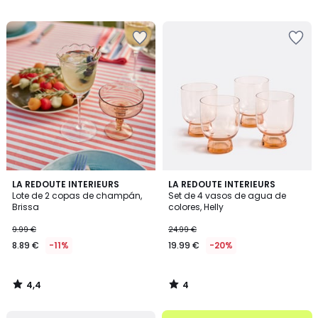
27.99
/
/
5
5
€
25%
descuento
aplicado.
4,4
4
LA REDOUTE INTERIEURS
LA REDOUTE INTERIEURS
/ 5
/
Lote de 2 copas de champán,
Set de 4 vasos de agua de
5
Brissa
colores, Helly
9.99 €
24.99 €
8.89 €
-11%
19.99 €
-20%
4,4
4
/
/
5
5
.