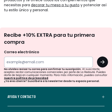
productos y te ofrece todos los complementos que
necesitas para
decorar tu mesa a tu gusto
y potenciar así
tu estilo único y personal.
No
Recibe +10% EXTRA para tu primera
te
compra
olvides
revisar
Correo electrónico
tu
OK
correo
para
No olvides revisar tu correo para confirmar tu suscripción.
Al suscribirte,
aceptas recibir comunicaciones comerciales por parte de La Redoute. Puedes
confirmar
darte de baja en cualquier momento. Para más información, puedes consultar
nuestra política de privacidad
.
tu
¿Ya eres cliente? Suscríbete a la newsletter desde tu espacio personal.
suscripción.
Al
AYUDA Y CONTACTO
suscribirte,
aceptas