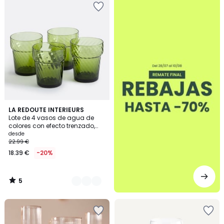
5
2
LA REDOUTE INTERIEURS
/
Lote de 4 vasos de agua de
Colores
5
colores con efecto trenzado,
JILL
desde
22.99 €
18.39 €
-20%
5
/
5