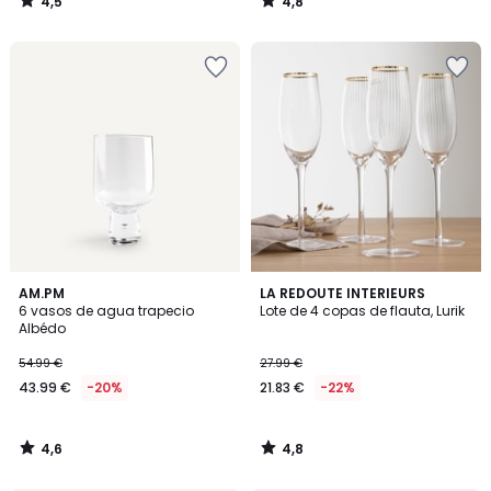
4,5
4,8
/
/
5
5
4,6
4,8
AM.PM
LA REDOUTE INTERIEURS
/ 5
/ 5
6 vasos de agua trapecio
Lote de 4 copas de flauta, Lurik
Albédo
54.99 €
27.99 €
43.99 €
-20%
21.83 €
-22%
4,6
4,8
/
/
5
5