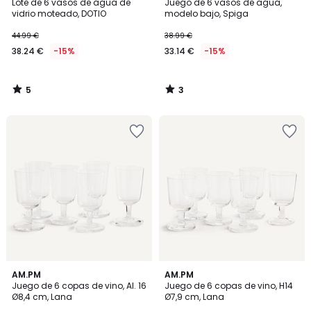
/
/
Lote de 6 vasos de agua de
Juego de 6 vasos de agua,
5
5
vidrio moteado, DOTIO
modelo bajo, Spiga
44.99 €
38.99 €
38.24 €
-15%
33.14 €
-15%
5
3
/
/
5
5
AM.PM
AM.PM
Juego de 6 copas de vino, Al. 16
Juego de 6 copas de vino, H14
Ø8,4 cm, Lana
Ø7,9 cm, Lana