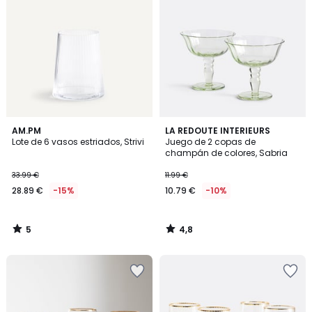
5
4,8
AM.PM
LA REDOUTE INTERIEURS
/
/ 5
Lote de 6 vasos estriados, Strivi
Juego de 2 copas de
5
champán de colores, Sabria
33.99 €
11.99 €
28.89 €
-15%
10.79 €
-10%
5
4,8
/
/
5
5