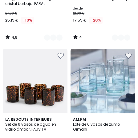
Colores
Colores
5
cristal burbuja, FARAJI
desde
27.99 €
21.99 €
25.19 €
-10%
17.59 €
-20%
4,5
4
/
/
5
5
4,8
4,4
LA REDOUTE INTERIEURS
AM.PM
/ 5
/ 5
Set de 6 vasos de agua en
Lote de 6 vasos de zumo
vidrio ámbar, FAUVITA
Gimani