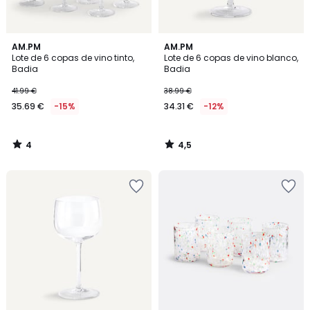
4
4,5
AM.PM
AM.PM
/
/ 5
Lote de 6 copas de vino tinto,
Lote de 6 copas de vino blanco,
5
Badia
Badia
41.99 €
38.99 €
35.69 €
-15%
34.31 €
-12%
4
4,5
/
/
5
5