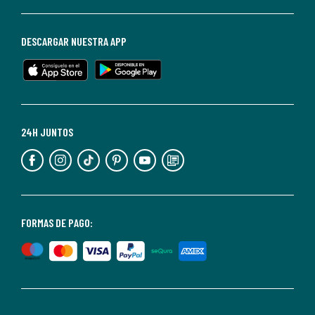
darte
de
baja
DESCARGAR NUESTRA APP
en
cualquier
momento.
Para
más
24H JUNTOS
información,
puedes
consultar
nuestra
<2>política
FORMAS DE PAGO:
de
privacidad</2>.