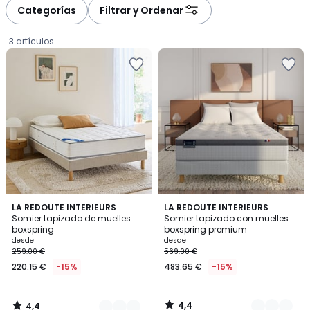
à
à
Categorías
Filtrar y Ordenar
gauche
droite
3 artículos
4,4
4,4
2
LA REDOUTE INTERIEURS
3
LA REDOUTE INTERIEURS
/ 5
/ 5
Somier tapizado de muelles
Somier tapizado con muelles
Colores
Colores
boxspring
boxspring premium
Precio
desde
desde
259.00 €
569.00 €
a
220.15 €
-15%
483.65 €
-15%
partir
de
220.15
4,4
4,4