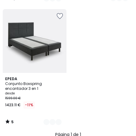
€
/
/
5
5
en
lugar
de
259.00
€
15%
descuento
aplicado.
5
2
EPEDA
/
Conjunto Boxspring
Colores
5
encantador 3 en 1
desde
1599.00 €
1423.11 €
-11%
5
/
5
Página 1 de 1