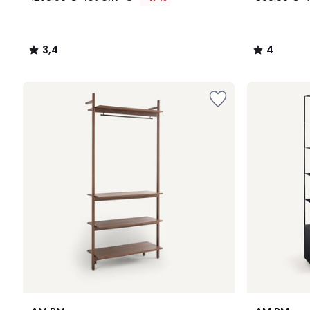
3,4
4
/
/
5
5