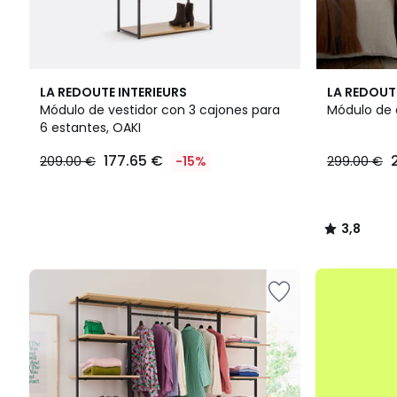
3,8
LA REDOUTE INTERIEURS
LA REDOUT
/ 5
Módulo de vestidor con 3 cajones para
Módulo de 
6 estantes, OAKI
177.65
177.65 €
209.00 €
-15%
299.00 €
€
en
lugar
de
3,8
209.00
/
€
5
15%
.
descuento
aplicado.