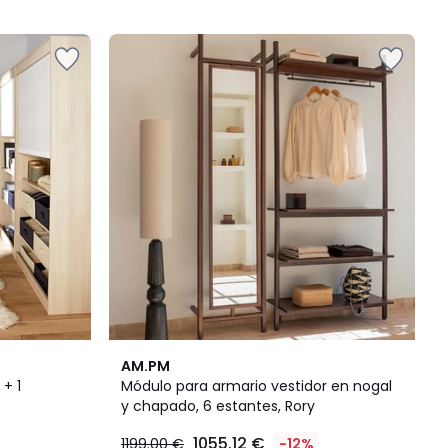
5
4
AM.PM
/
+ 1
Módulo para armario vestidor en nogal
5
y chapado, 6 estantes, Rory
1055.12 €
1199.00 €
-12%