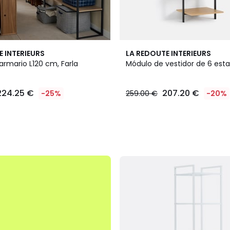
E INTERIEURS
LA REDOUTE INTERIEURS
armario L120 cm, Farla
Módulo de vestidor de 6 estan
224.25 €
207.20 €
-25%
259.00 €
-20%