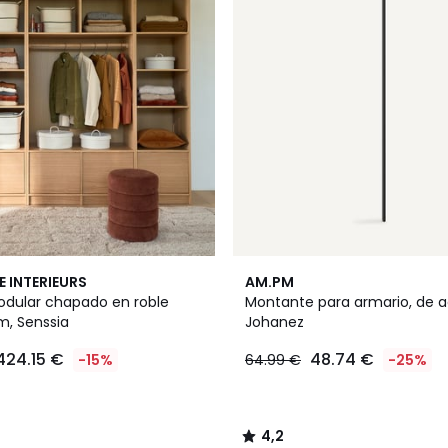
4,2
E INTERIEURS
AM.PM
/ 5
odular chapado en roble
Montante para armario, de a
m, Senssia
Johanez
424.15 €
48.74 €
-15%
64.99 €
-25%
4,2
/