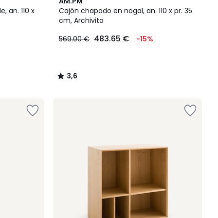
3,6
AM.PM
/ 5
, an. 110 x
Cajón chapado en nogal, an. 110 x pr. 35
cm, Archivita
483.65 €
569.00 €
-15%
3,6
/
5