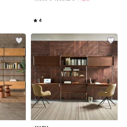
4
/
5