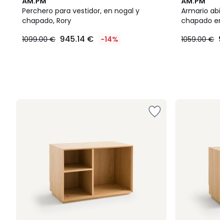
AM.PM
AM.PM
Perchero para vestidor, en nogal y
Armario abi
chapado, Rory
chapado en
945.14 €
1099.00 €
-14%
1059.00 €