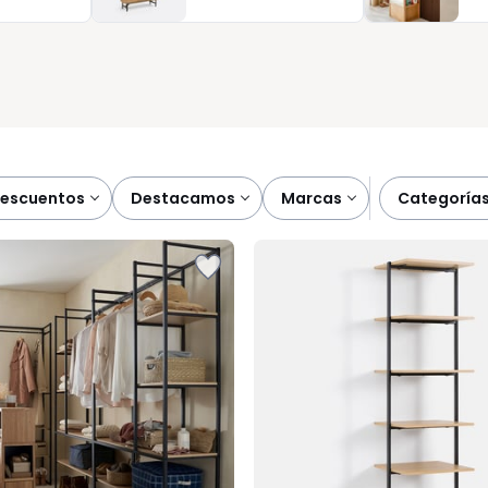
e vivir.
descuentos
destacamos
marcas
categoría