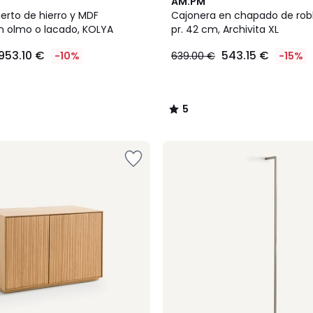
5
AM.PM
/
erto de hierro y MDF
Cajonera en chapado de roble
5
 olmo o lacado, KOLYA
pr. 42 cm, Archivita XL
953.10 €
543.15 €
-10%
639.00 €
-15%
5
/
5