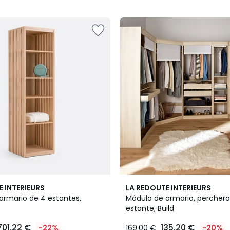
5
3,9
E INTERIEURS
LA REDOUTE INTERIEURS
/ 5
armario de 4 estantes,
Módulo de armario, perchero 
estante, Build
701.22 €
135.20 €
-22%
169.00 €
-20%