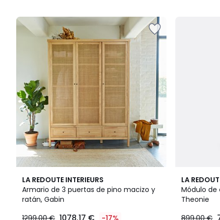
5
5
3,4
4
LA REDOUTE INTERIEURS
LA REDOUT
/ 5
/
Armario de 3 puertas de pino macizo y
Módulo de 
5
ratán, Gabin
Theonie
1078.17 €
1299.00 €
-17%
899.00 €