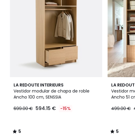
5
5
LA REDOUTE INTERIEURS
LA REDOUT
/
/
Vestidor modular de chapa de roble
Vestidor m
5
5
Ancho 100 cm, SENSSIA
Ancho 51 c
594.15 €
699.00 €
-15%
499.00 €
5
5
/
/