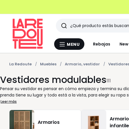
Buscar
Últimos
Rebajas
New 
MENU
Menu
artículos
La
Redoute
vistos
La Redoute
Muebles
Armario, vestidor
Vestidore
Vestidores modulables
111
Pensar su vestidor es pensar en cómo empieza y termina su día
prenda tiene su lugar y todo está a la vista, para elegir su ropa
aporta calma. El sistema modular permite crear un conjunto co
Leer más
cajones para lo pequeño; mañana, más espacio para colgar. Con 
En madera, en tonos claros u oscuro, incluso con acabados efecto
Armario
Estos armarios están pensados para un uso diario cómodo y flui
Armarios
infantil
la entrega se adapta a su ritmo. En esta página encontrará op