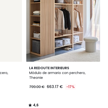
4,6
LA REDOUTE INTERIEURS
/ 5
cero,
Módulo de armario con perchero,
Theonie
663.17 €
799.00 €
-17%
4,6
/