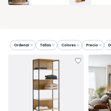
elegir con seguridad el vestidor que mejor acompaña su forma d
Ordenar
tallas
colores
precio