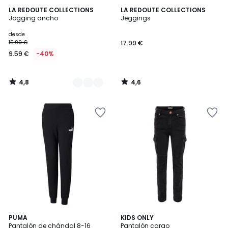
4,8
4,6
5
LA REDOUTE COLLECTIONS
LA REDOUTE COLLECTIONS
/ 5
/ 5
Jogging ancho
Jeggings
Colores
desde
15.99 €
17.99 €
9.59 €
-40%
4,8
4,6
/
/
5
5
4
4,5
PUMA
2
KIDS ONLY
/
/ 5
Pantalón de chándal 8-16
Pantalón cargo