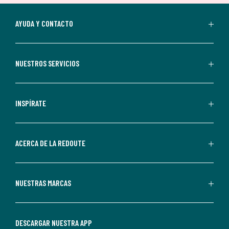
suscripción.
Al
AYUDA Y CONTACTO
suscribirte,
aceptas
recibir
NUESTROS SERVICIOS
comunicaciones
comerciales
personalizadas
INSPÍRATE
por
parte
de
ACERCA DE LA REDOUTE
La
Redoute.
Puedes
NUESTRAS MARCAS
darte
de
baja
DESCARGAR NUESTRA APP