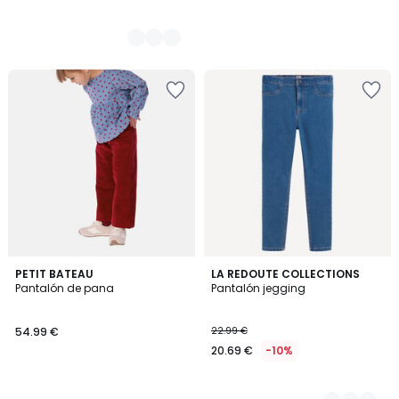
PETIT BATEAU
2
LA REDOUTE COLLECTIONS
Pantalón de pana
Pantalón jegging
Colores
54.99 €
22.99 €
20.69 €
-10%