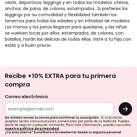
vestir, deportivos, leggings y en todos los modelos: chinos,
anchos, de pana, de colores, estampados...Si prefieres los
leggings por su comodidad y flexibilidad también los
tenemos para todas las edades y en infinidad de modelos.
Los monos y los petos llegaron para quedarse, y las niñas
se vuelven locas por ellos: estampados, de colores, con
bolsillos, harán las delicias de todas ellas. Viste a tu hija con
estilo y a buen precio.
No
Recibe +10% EXTRA para tu primera
te
compra
olvides
revisar
Correo electrónico
tu
OK
correo
para
No olvides revisar tu correo para confirmar tu suscripción.
Al suscribirte,
aceptas recibir comunicaciones comerciales por parte de La Redoute. Puedes
confirmar
darte de baja en cualquier momento. Para más información, puedes consultar
nuestra política de privacidad
.
tu
¿Ya eres cliente? Suscríbete a la newsletter desde tu espacio personal.