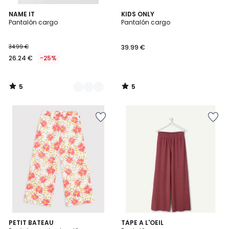
5
5
2
NAME IT
KIDS ONLY
/
/
Pantalón cargo
Pantalón cargo
Colores
5
5
34.99 €
39.99 €
26.24 €
-25%
5
5
/
/
5
5
PETIT BATEAU
TAPE A L'OEIL