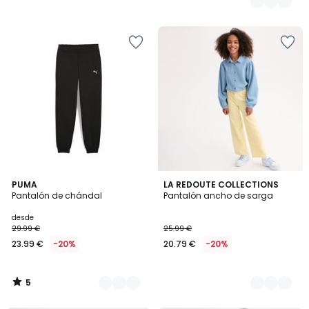
5
2
PUMA
2
LA REDOUTE COLLECTIONS
/
Pantalón de chándal
Pantalón ancho de sarga
Colores
Colores
5
desde
29.99 €
25.99 €
23.99 €
-20%
20.79 €
-20%
5
/
5