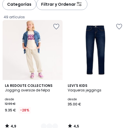
Categorías
Filtrar y Ordenar
49 artículos
4,9
4,5
7
LA REDOUTE COLLECTIONS
LEVI'S KIDS
/ 5
/ 5
Jogging oversize de felpa
Vaqueros jeggings
Colores
Precio
desde
desde
12.99 €
35.00 €
a
9.35 €
-28%
partir
de
9.35
4,9
4,5