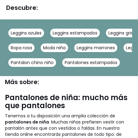
Descubre:
Leggins azules
Leggins estampados
Leggins grises
Ropa rosa
Moda niña
Leggins marrones
Leggi
Pantalon chino niño
Pantalones estampados
Más sobre:
Pantalones de niña: mucho más
que pantalones
Tenemos a tu disposición una amplia colección de
pantalones de niña
. Muchas niñas prefieren vestir con
pantalón antes que con vestidos o faldas. En nuestra
tienda online encontrarás pantalones de todo tipo: de