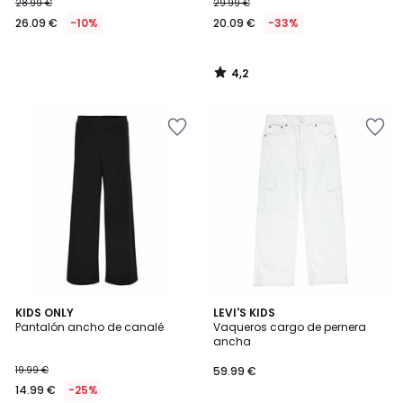
28.99 €
29.99 €
26.09 €
-10%
20.09 €
-33%
4,2
/
5
2
KIDS ONLY
LEVI'S KIDS
Pantalón ancho de canalé
Vaqueros cargo de pernera
Colores
ancha
19.99 €
59.99 €
14.99 €
-25%