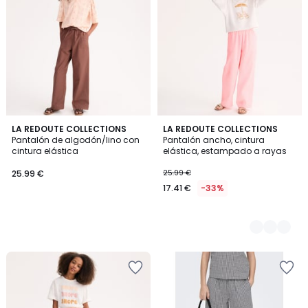
LA REDOUTE COLLECTIONS
2
LA REDOUTE COLLECTIONS
Pantalón de algodón/lino con
Pantalón ancho, cintura
Colores
cintura elástica
elástica, estampado a rayas
25.99 €
25.99 €
17.41 €
-33%