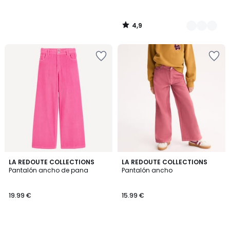
4,9
/
5
4,3
4,2
2
LA REDOUTE COLLECTIONS
2
LA REDOUTE COLLECTIONS
/ 5
/ 5
Pantalón ancho de pana
Pantalón ancho
Colores
Colores
19.99 €
15.99 €