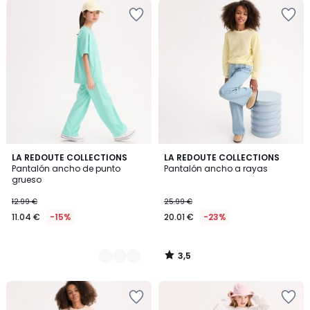
3,5
2
LA REDOUTE COLLECTIONS
LA REDOUTE COLLECTIONS
/ 5
Pantalón ancho de punto
Pantalón ancho a rayas
Colores
grueso
12.99 €
25.99 €
11.04 €
-15%
20.01 €
-23%
3,5
/
5