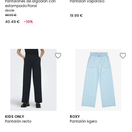
Pantalones de algodón con
Pantalón vaporoso
estampado floral
desde
44.99 €
19.99 €
40.49 €
-10%
KIDS ONLY
ROXY
Pantalón recto
Pantalón ligero