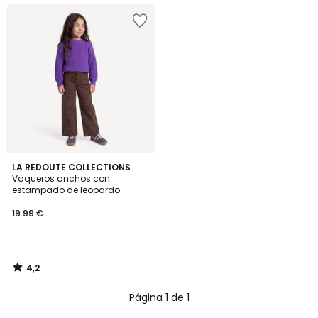
4,2
LA REDOUTE COLLECTIONS
/ 5
Vaqueros anchos con
estampado de leopardo
19.99 €
4,2
/
5
Página 1 de 1