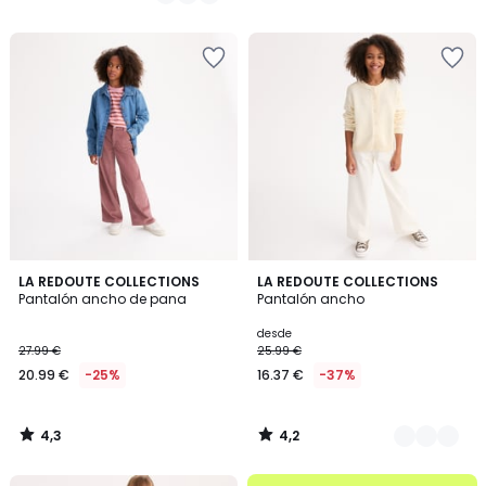
€
/
/
5
5
en
lugar
de
12.99
€
28%
descuento
aplicado.
4,3
4,2
LA REDOUTE COLLECTIONS
3
LA REDOUTE COLLECTIONS
/ 5
/ 5
Pantalón ancho de pana
Pantalón ancho
Colores
desde
27.99 €
25.99 €
20.99 €
-25%
16.37 €
-37%
4,3
4,2
/
/
5
5
.