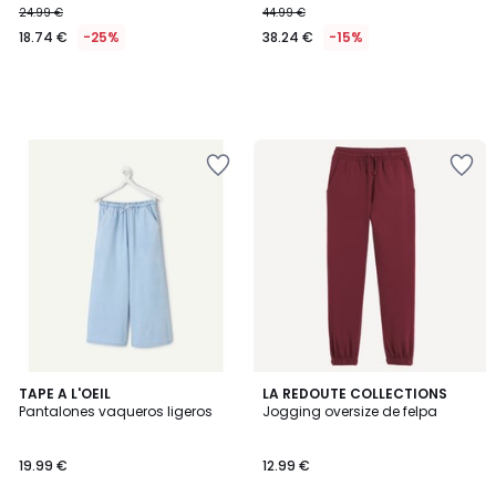
24.99 €
44.99 €
18.74 €
-25%
38.24 €
-15%
4,9
TAPE A L'OEIL
2
LA REDOUTE COLLECTIONS
/ 5
Pantalones vaqueros ligeros
Jogging oversize de felpa
Colores
19.99 €
12.99 €