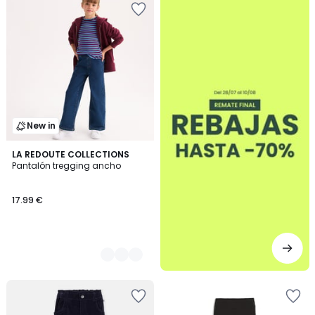
New in
2
LA REDOUTE COLLECTIONS
Pantalón tregging ancho
Colores
17.99 €