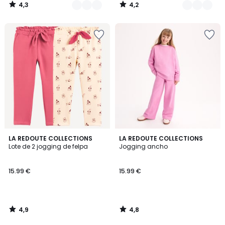
4,3
4,2
/
/
5
5
4,9
4,8
LA REDOUTE COLLECTIONS
LA REDOUTE COLLECTIONS
/ 5
/ 5
Lote de 2 jogging de felpa
Jogging ancho
15.99 €
15.99 €
4,9
4,8
/
/
5
5