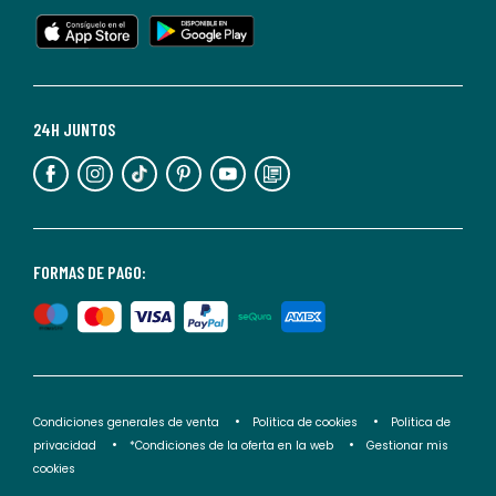
en
cualquier
momento.
Para
más
24H JUNTOS
información,
puedes
consultar
nuestra
<2>política
FORMAS DE PAGO:
de
privacidad</2>.
Condiciones generales de venta
Politica de cookies
Politica de
privacidad
*Condiciones de la oferta en la web
Gestionar mis
cookies