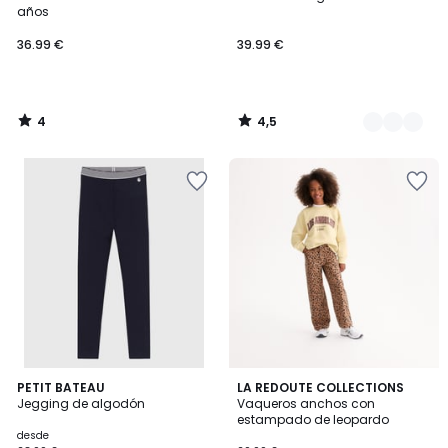
Colores
5
años
36.99 €
39.99 €
4
4,5
/
/
5
5
4,2
PETIT BATEAU
LA REDOUTE COLLECTIONS
/ 5
Jegging de algodón
Vaqueros anchos con
estampado de leopardo
desde