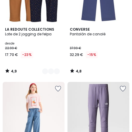
4,9
4,8
2
LA REDOUTE COLLECTIONS
CONVERSE
/ 5
/ 5
Lote de 2 jogging de felpa
Pantalón de canalé
Colores
desde
22.99 €
37.99 €
17.70 €
-23%
32.29 €
-15%
4,9
4,8
/
/
5
5