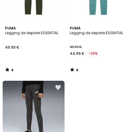
4
4
PUMA
PUMA
/
/
Legging de deporte ESSENTIAL
Legging de deporte ESSENTIAL
5
5
49.99 €
49.99 €
44.99 €
-10%
4
4
/
/
5
5