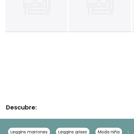
Descubre:
Leggins marrones
Leggins grises
Moda niña
P