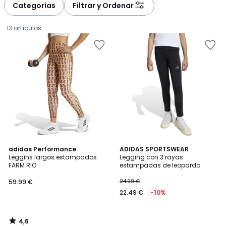
Categorías
Filtrar y Ordenar
13 artículos
4,6
adidas Performance
ADIDAS SPORTSWEAR
/ 5
Leggins largos estampados
Legging con 3 rayas
FARM RIO
estampadas de leopardo
59.99
59.99 €
24.99 €
€.
22.49 €
-10%
4,6
/