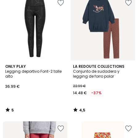
5
4,5
ONLY PLAY
LA REDOUTE COLLECTIONS
/
/ 5
Legging deportivo Font-2 talle
Conjunto de sudadera y
5
alto
legging de forro polar
36.99 €
22.99 €
14.48 €
-37%
5
4,5
/
/
5
5