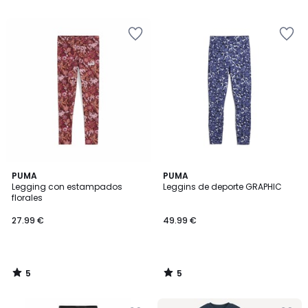
5
5
5
PUMA
PUMA
/
/
Legging con estampados
Leggins de deporte GRAPHIC
5
5
florales
27.99 €
49.99 €
5
5
/
/
5
5