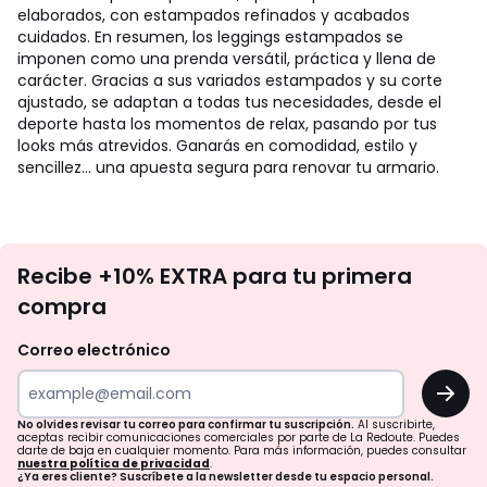
elaborados, con estampados refinados y acabados
cuidados. En resumen, los leggings estampados se
imponen como una prenda versátil, práctica y llena de
carácter. Gracias a sus variados estampados y su corte
ajustado, se adaptan a todas tus necesidades, desde el
deporte hasta los momentos de relax, pasando por tus
looks más atrevidos. Ganarás en comodidad, estilo y
sencillez... una apuesta segura para renovar tu armario.
No
Recibe +10% EXTRA para tu primera
te
compra
olvides
revisar
Correo electrónico
tu
OK
correo
para
No olvides revisar tu correo para confirmar tu suscripción.
Al suscribirte,
aceptas recibir comunicaciones comerciales por parte de La Redoute. Puedes
confirmar
darte de baja en cualquier momento. Para más información, puedes consultar
nuestra política de privacidad
.
tu
¿Ya eres cliente? Suscríbete a la newsletter desde tu espacio personal.