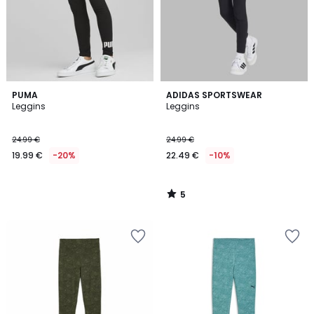
5
PUMA
ADIDAS SPORTSWEAR
/
Leggins
Leggins
5
24.99 €
24.99 €
19.99 €
-20%
22.49 €
-10%
5
/
5