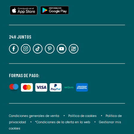
en
cualquier
momento.
Para
más
24H JUNTOS
información,
puedes
consultar
nuestra
<2>política
FORMAS DE PAGO:
de
privacidad</2>.
Condiciones generales de venta
Politica de cookies
Politica de
privacidad
*Condiciones de la oferta en la web
Gestionar mis
cookies