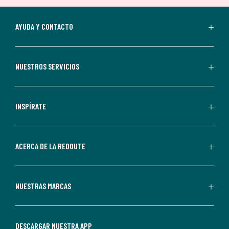
suscripción.
Al
AYUDA Y CONTACTO
suscribirte,
aceptas
recibir
NUESTROS SERVICIOS
comunicaciones
comerciales
personalizadas
INSPÍRATE
por
parte
de
ACERCA DE LA REDOUTE
La
Redoute.
Puedes
NUESTRAS MARCAS
darte
de
baja
DESCARGAR NUESTRA APP