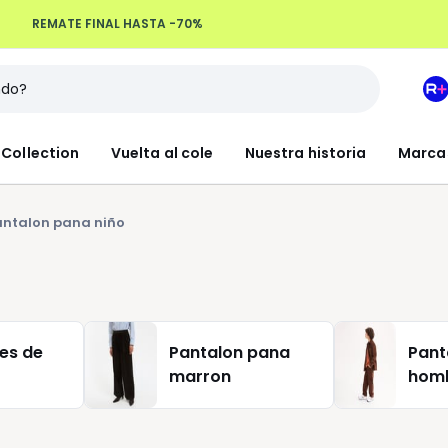
Devoluciones hasta 100 días
M
e
L
Collection
Vuelta al cole
Nuestra historia
Marca
R
+
antalon pana niño
es de
Pantalon pana
Pant
marron
hom