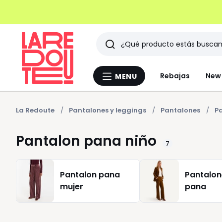
Buscar
Últimos
Rebajas
New 
MENU
Menu
artículos
La
Redoute
vistos
La Redoute
Pantalones y leggings
Pantalones
P
Pantalon pana niño
7
Pantalon pana
Pantalon
mujer
pana