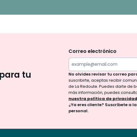
No
te
olvides
Correo electrónico
revisar
tu
para tu
No olvides revisar tu correo par
correo
suscribirte, aceptas recibir comu
para
de La Redoute. Puedes darte de b
confirmar
más información, puedes consult
tu
nuestra política de privacida
¿Ya eres cliente? Suscríbete a l
suscripción.
personal.
Al
suscribirte,
aceptas