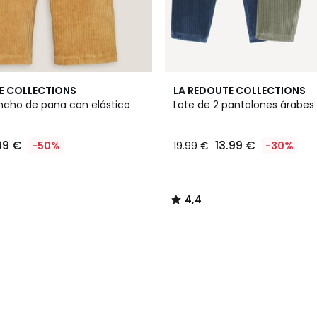
4,4
E COLLECTIONS
LA REDOUTE COLLECTIONS
/ 5
ncho de pana con elástico
Lote de 2 pantalones árabes
99 €
13.99 €
-50%
19.99 €
-30%
4,4
/
5