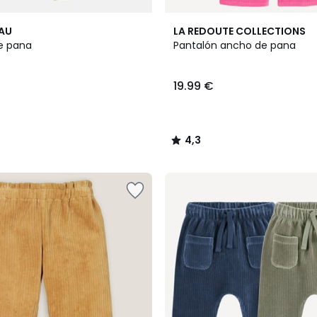
2
4,3
EAU
LA REDOUTE COLLECTIONS
Colores
/ 5
e pana
Pantalón ancho de pana
19.99 €
4,3
/
5