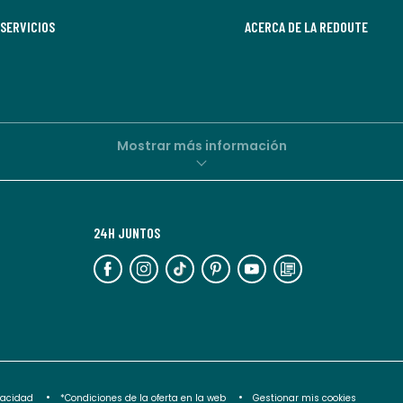
recibir
SERVICIOS
comunicaciones
ACERCA DE LA REDOUTE
comerciales
personalizadas
por
parte
de
Mostrar más información
La
Redoute.
Puedes
24H JUNTOS
darte
de
baja
en
cualquier
momento.
Para
ivacidad
*Condiciones de la oferta en la web
Gestionar mis cookies