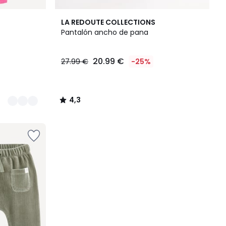
4,3
LA REDOUTE COLLECTIONS
/ 5
Pantalón ancho de pana
20.99 €
27.99 €
-25%
4,3
/
5