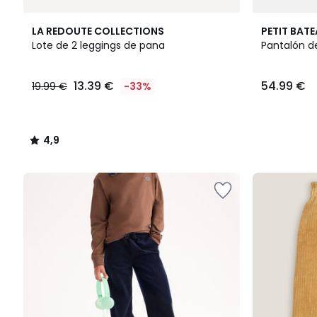
4,9
LA REDOUTE COLLECTIONS
PETIT BAT
/ 5
Lote de 2 leggings de pana
Pantalón d
13.39
13.39 €
54.99 €
19.99 €
-33%
€
en
lugar
de
4,9
19.99
/
€
5
33%
descuento
aplicado.