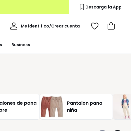
Descarga la App
Mi
Me identifico/Crear cuenta
i
Ver
Ir
cuenta
spacio
mis
a
a
favoritos
la
s
Business
edoute
cesta
alones de pana
Pantalon pana
bre
niña