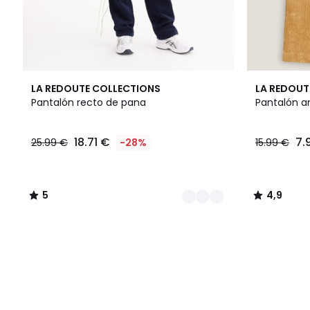
3
5
4,9
LA REDOUTE COLLECTIONS
LA REDOUT
Colores
/
/ 5
Pantalón recto de pana
Pantalón a
5
18.71 €
7.
25.99 €
-28%
15.99 €
5
4,9
/
/
5
5