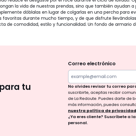
todo reduce el desgaste por el roce durante el ciclo de lavado.
olongan la vida de nuestras prendas, sino que también ayudan a 
mplemente dóblalas en lugar de colgarlas en una percha para evit
s favoritas durante mucho tiempo, y de que disfrute llevándolas
ta de comodidad, estilo y funcionalidad. Un fondo de armario de
No
te
olvides
Correo electrónico
revisar
tu
para tu
No olvides revisar tu correo par
correo
suscribirte, aceptas recibir comu
para
de La Redoute. Puedes darte de b
confirmar
más información, puedes consult
tu
nuestra política de privacida
¿Ya eres cliente? Suscríbete a l
suscripción.
personal.
Al