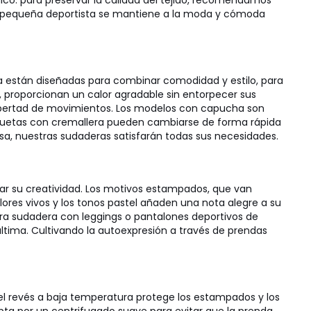
co: para preservar la calidad del tejido, recomendamos
tu pequeña deportista se mantiene a la moda y cómoda
ña están diseñadas para combinar comodidad y estilo, para
ío, proporcionan un calor agradable sin entorpecer sus
 libertad de movimientos. Los modelos con capucha son
haquetas con cremallera pueden cambiarse de forma rápida
asa, nuestras sudaderas satisfarán todas sus necesidades.
lar su creatividad. Los motivos estampados, que van
lores vivos y los tonos pastel añaden una nota alegre a su
stra sudadera con leggings o pantalones deportivos de
ltima. Cultivando la autoexpresión a través de prendas
del revés a baja temperatura protege los estampados y los