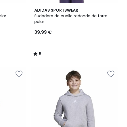
5
ADIDAS SPORTSWEAR
/
olar
Sudadera de cuello redondo de forro
5
polar
39.99 €
5
/
5