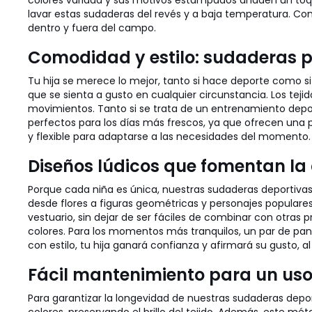
colores variada y sus motivos estampados añaden un toqu
lavar estas sudaderas del revés y a baja temperatura. C
dentro y fuera del campo.
Comodidad y estilo: sudaderas 
Tu hija se merece lo mejor, tanto si hace deporte como s
que se sienta a gusto en cualquier circunstancia. Los teji
movimientos. Tanto si se trata de un entrenamiento depor
perfectos para los días más frescos, ya que ofrecen una
y flexible para adaptarse a las necesidades del momento. 
Diseños lúdicos que fomentan la
Porque cada niña es única, nuestras sudaderas deportivas
desde flores a figuras geométricas y personajes populares
vestuario, sin dejar de ser fáciles de combinar con otras
colores. Para los momentos más tranquilos, un par de pan
con estilo, tu hija ganará confianza y afirmará su gusto, 
Fácil mantenimiento para un us
Para garantizar la longevidad de nuestras sudaderas depor