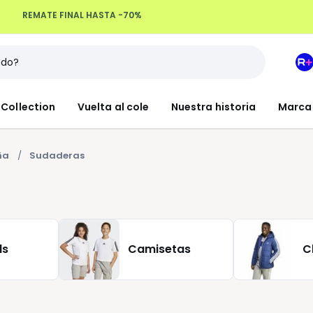
Devoluciones hasta 100 días
M
e
L
Collection
Vuelta al cole
Nuestra historia
Marca
R
+
ña
Sudaderas
ls
Camisetas
C