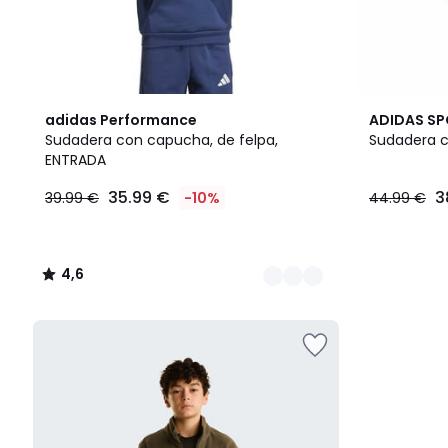
4
4,6
adidas Performance
ADIDAS S
Colores
/ 5
Sudadera con capucha, de felpa,
Sudadera c
ENTRADA
35.99 €
3
39.99 €
-10%
44.99 €
4,6
/
5