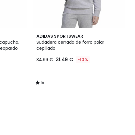
5
ADIDAS SPORTSWEAR
/
 capucha,
Sudadera cerrada de forro polar
5
leopardo
cepillado
31.49 €
34.99 €
-10%
5
/
5