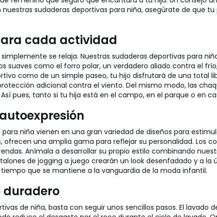
e femenino que seguro que encantará a tu hija. Un consejo úni
on nuestras sudaderas deportivas para niña, asegúrate de que 
para cada actividad
i simplemente se relaja. Nuestras sudaderas deportivas para ni
dos suaves como el forro polar, un verdadero aliado contra el fr
tivo como de un simple paseo, tu hijo disfrutará de una total
 protección adicional contra el viento. Del mismo modo, las c
Así pues, tanto si tu hija está en el campo, en el parque o en c
 autoexpresión
 para niña vienen en una gran variedad de diseños para estimu
, ofrecen una amplia gama para reflejar su personalidad. Los co
 prendas. Anímala a desarrollar su propio estilo combinando nue
talones de jogging a juego crearán un look desenfadado y a la ú
al tiempo que se mantiene a la vanguardia de la moda infantil.
o duradero
tivas de niña, basta con seguir unos sencillos pasos. El lavado 