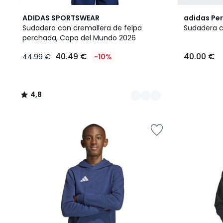
2
4,8
ADIDAS SPORTSWEAR
adidas Pe
Colores
/ 5
Sudadera con cremallera de felpa
Sudadera c
perchada, Copa del Mundo 2026
40.49
40.49 €
40.00 €
44.99 €
-10%
€
en
lugar
de
4,8
44.99
/
€
5
10%
descuento
aplicado.