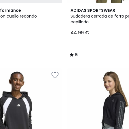
5
rformance
ADIDAS SPORTSWEAR
/
on cuello redondo
Sudadera cerrada de forro p
5
cepillado
44.99 €
5
/
5