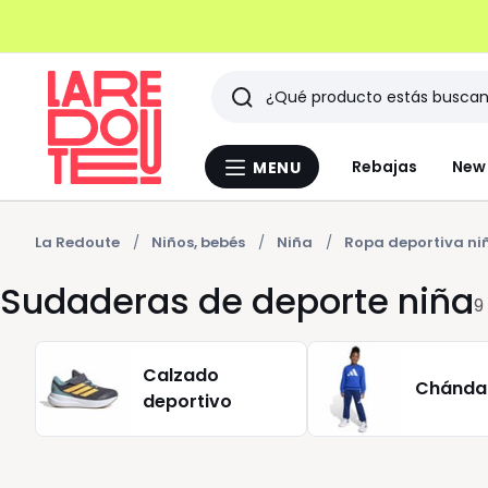
Buscar
Últimos
Rebajas
New 
MENU
Menu
artículos
La
Redoute
vistos
La Redoute
Niños, bebés
Niña
Ropa deportiva ni
Sudaderas de deporte niña
9
Calzado
Chánda
deportivo