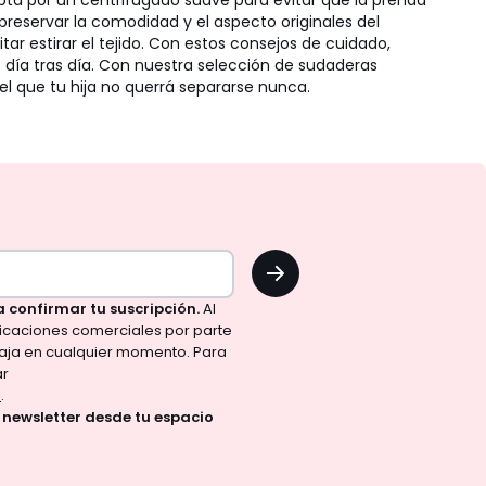
 Opta por un centrifugado suave para evitar que la prenda
preservar la comodidad y el aspecto originales del
ar estirar el tejido. Con estos consejos de cuidado,
 día tras día. Con nuestra selección de sudaderas
l que tu hija no querrá separarse nunca.
OK
a confirmar tu suscripción.
Al
nicaciones comerciales por parte
aja en cualquier momento. Para
ar
d
.
a newsletter desde tu espacio