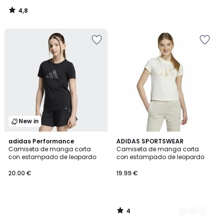
4,8
/
5
New in
4
adidas Performance
2
ADIDAS SPORTSWEAR
/
Camiseta de manga corta
Camiseta de manga corta
Colores
5
con estampado de leopardo
con estampado de leopardo
20.00 €
19.99 €
4
/