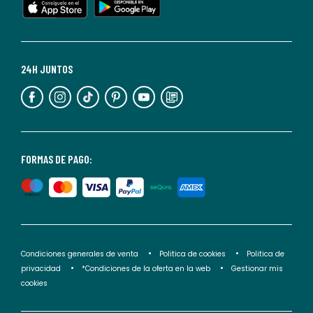
cualquier
momento.
Para
más
24H JUNTOS
información,
puedes
consultar
nuestra
<2>política
FORMAS DE PAGO:
de
privacidad</2>.
Condiciones generales de venta
Politica de cookies
Politica de
privacidad
*Condiciones de la oferta en la web
Gestionar mis
cookies