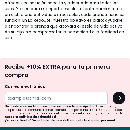
ofrecer una solución sencilla y adecuada para todos los
usos. Ya sea para el deporte escolar, el entrenamiento de
un club o una actividad extraescolar, cada prenda tiene su
función. En La Redoute, nuestro objetivo es claro: ayudarle
a encontrar la prenda que apoyará el estilo de vida activo
de su hijo, sin comprometer la comodidad o la facilidad de
uso.
No
Recibe +10% EXTRA para tu primera
te
compra
olvides
revisar
Correo electrónico
tu
OK
correo
para
No olvides revisar tu correo para confirmar tu suscripción.
Al suscribirte,
aceptas recibir comunicaciones comerciales por parte de La Redoute. Puedes
confirmar
darte de baja en cualquier momento. Para más información, puedes consultar
nuestra política de privacidad
.
tu
¿Ya eres cliente? Suscríbete a la newsletter desde tu espacio personal.
suscripción.