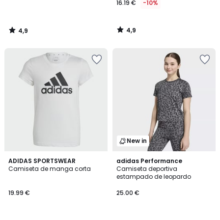
16.19 €
-10%
4,9
4,9
/
/
5
5
New in
4,8
ADIDAS SPORTSWEAR
adidas Performance
/ 5
Camiseta de manga corta
Camiseta deportiva
estampado de leopardo
19.99 €
25.00 €