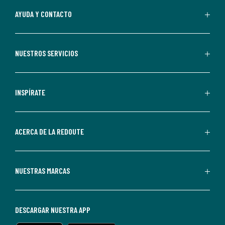
Al
AYUDA Y CONTACTO
suscribirte,
aceptas
recibir
NUESTROS SERVICIOS
comunicaciones
comerciales
personalizadas
INSPÍRATE
por
parte
de
ACERCA DE LA REDOUTE
La
Redoute.
Puedes
NUESTRAS MARCAS
darte
de
baja
DESCARGAR NUESTRA APP
en