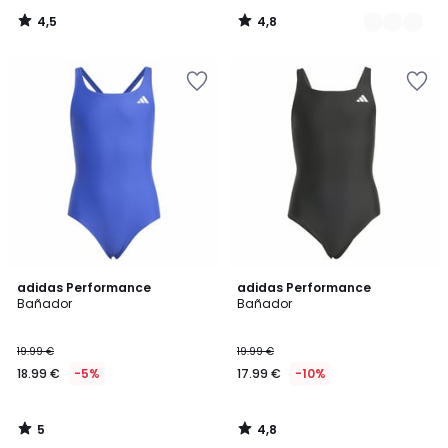
4,5
4,8
/
/
5
5
5
4,8
adidas Performance
adidas Performance
/
/ 5
Bañador
Bañador
5
19.99 €
19.99 €
18.99 €
-5%
17.99 €
-10%
5
4,8
/
/