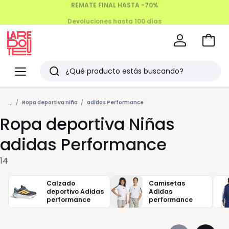
Devoluciones hasta 100 días
Ir
a
La
la
Redoute
Menu
Buscar
cesta
Últimos
...
artículos
Ropa deportiva niña
adidas Performance
Ropa deportiva Niñas
vistos
adidas Performance
14
Calzado
Camisetas
deportivo Adidas
Adidas
performance
performance