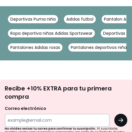
Deportivas Puma niña
Adidas futbol
Pantalon Adi
Ropa deportiva niñas Adidas Sportswear
Deportivas ni
Pantalones Adidas rosas
Pantalones deportivos niña A
No
Recibe +10% EXTRA para tu primera
te
compra
olvides
revisar
Correo electrónico
tu
OK
correo
para
No olvides revisar tu correo para confirmar tu suscripción.
Al suscribirte,