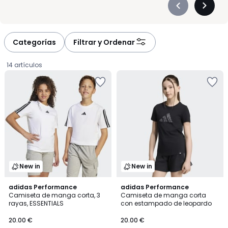
Précédent
Suivan
-
-
défiler
défiler
à
à
Categorías
Filtrar y Ordenar
gauche
droite
14 artículos
New in
New in
4,9
adidas Performance
adidas Performance
/ 5
Camiseta de manga corta, 3
Camiseta de manga corta
rayas, ESSENTIALS
con estampado de leopardo
20.00
20.00 €
20.00 €
€.