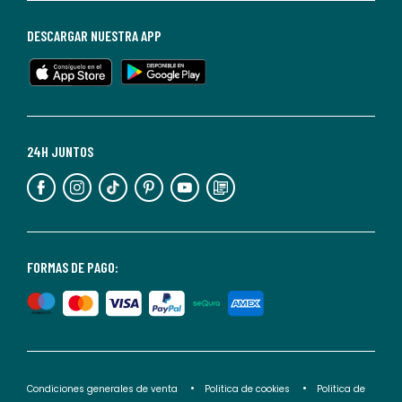
de
baja
DESCARGAR NUESTRA APP
en
cualquier
momento.
Para
más
24H JUNTOS
información,
puedes
consultar
nuestra
<2>política
FORMAS DE PAGO:
de
privacidad</2>.
Condiciones generales de venta
Politica de cookies
Politica de