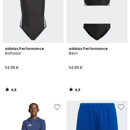
4,8
4,6
adidas Performance
adidas Performance
/ 5
/ 5
Bañador
Bikini
34.99 €
34.99 €
4,8
4,6
/
/
5
5