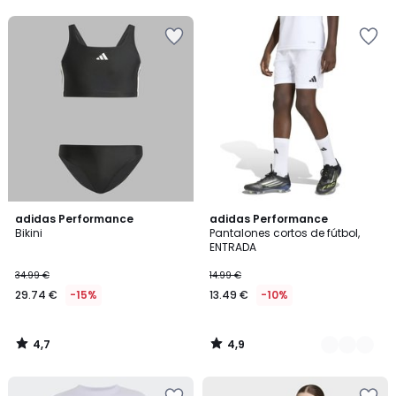
5
5
4,7
4,9
adidas Performance
5
adidas Performance
/ 5
/ 5
Bikini
Pantalones cortos de fútbol,
Colores
ENTRADA
34.99 €
14.99 €
29.74 €
-15%
13.49 €
-10%
4,7
4,9
/
/
5
5