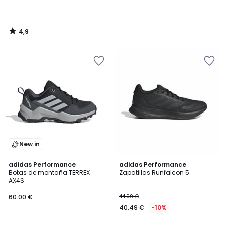
4,9
/
5
New in
4,5
4,8
adidas Performance
2
adidas Performance
/ 5
/ 5
Botas de montaña TERREX
Zapatillas Runfalcon 5
Colores
AX4S
60.00 €
44.99 €
40.49 €
-10%