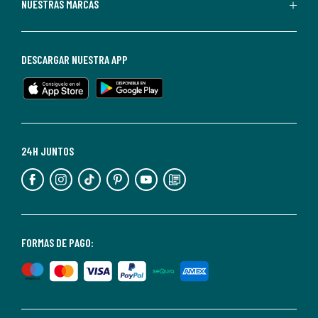
Puedes
NUESTRAS MARCAS
darte
de
baja
DESCARGAR NUESTRA APP
en
cualquier
momento.
Para
más
24H JUNTOS
información,
puedes
consultar
nuestra
<2>política
FORMAS DE PAGO:
de
privacidad</2>.