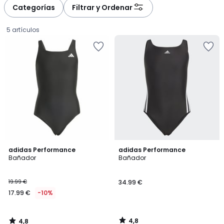
à
à
Categorías
Filtrar y Ordenar
gauche
droite
5 artículos
4,8
4,8
adidas Performance
adidas Performance
/ 5
/ 5
Bañador
Bañador
17.99
19.99 €
34.99 €
€
17.99 €
-10%
en
lugar
de
4,8
4,8