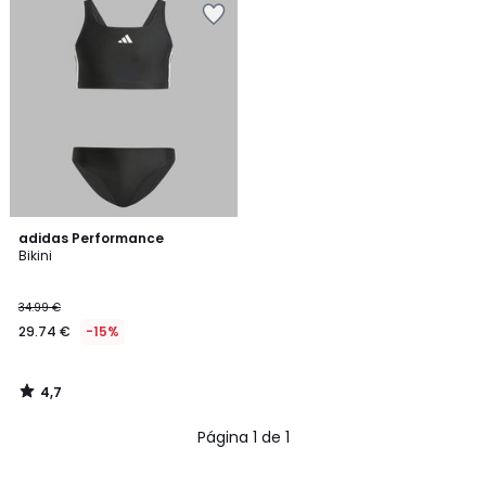
4,7
adidas Performance
/ 5
Bikini
34.99 €
29.74 €
-15%
4,7
/
5
Página 1 de 1