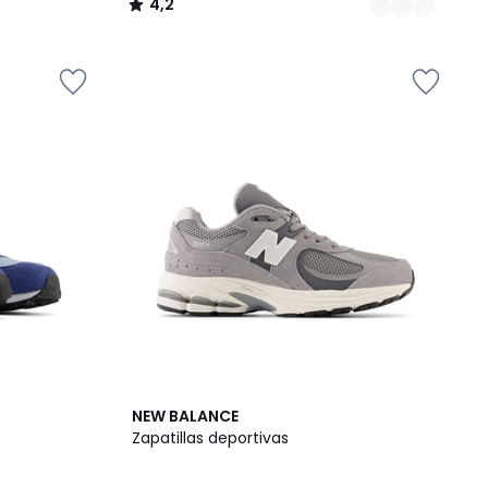
4,2
/
5
3
4,8
NEW BALANCE
Colores
/ 5
Zapatillas deportivas