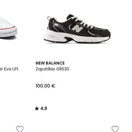
4,8
NEW BALANCE
/ 5
r Eva Lift
Zapatillas GR530
100.00 €
4,8
/
5