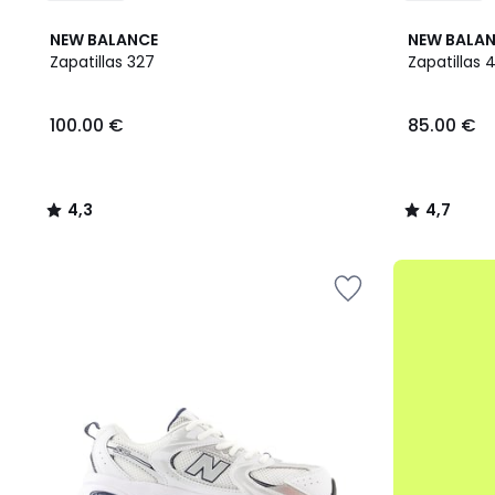
4,3
4,7
NEW BALANCE
NEW BALA
/ 5
/ 5
Zapatillas 327
Zapatillas 
100.00
100.00 €
85.00 €
€.
4,3
4,7
/
/
5
5
.