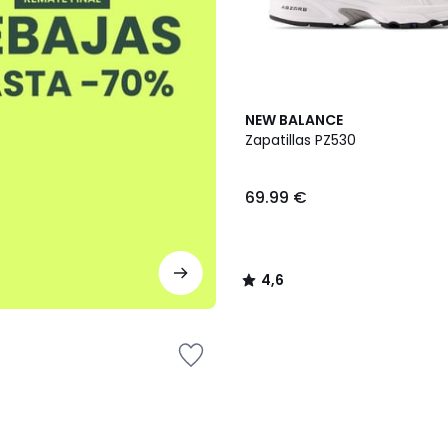
2
4,6
NEW BALANCE
Colores
/ 5
Zapatillas PZ530
69.99 €
4,6
/
5