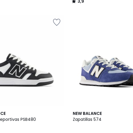
3,9
/
5
2
4,2
NCE
NEW BALANCE
Colores
/ 5
deportivas PSB480
Zapatillas 574