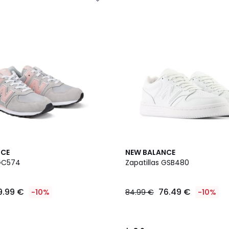
3,9
NCE
NEW BALANCE
/ 5
 GC574
Zapatillas GSB480
9.99 €
76.49 €
-10%
84.99 €
-10%