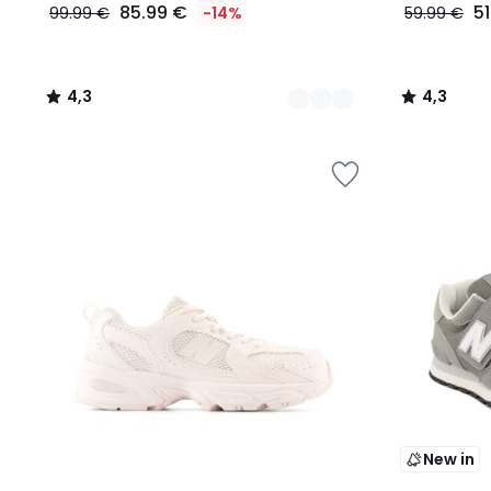
85.99 €
5
99.99 €
-14%
59.99 €
4,3
4,3
/
/
5
5
New in