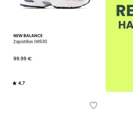
4,7
NEW BALANCE
/ 5
Zapatillas GR530
99.99 €
4,7
/
5