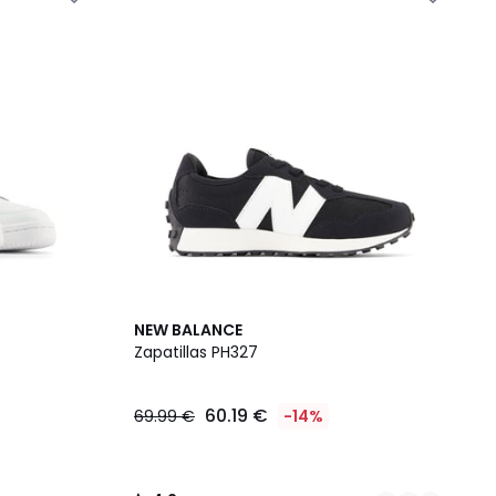
2
4,2
NEW BALANCE
Colores
/ 5
Zapatillas PH327
60.19 €
69.99 €
-14%