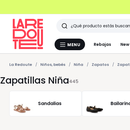
Buscar
Últimos
Rebajas
New 
MENU
Menu
artículos
La
Redoute
vistos
La Redoute
Niños, bebés
Niña
Zapatos
Zapati
Zapatillas Niña
445
Sandalias
Bailarin