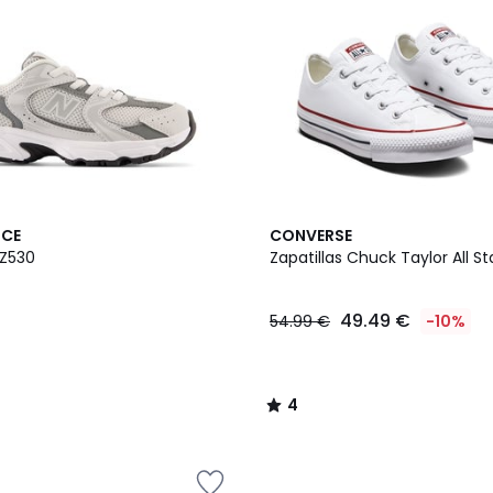
4
NCE
CONVERSE
/
PZ530
Zapatillas Chuck Taylor All Sta
5
49.49 €
54.99 €
-10%
4
/
5