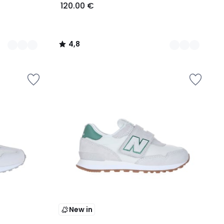
120.00 €
4,8
/
5
New in