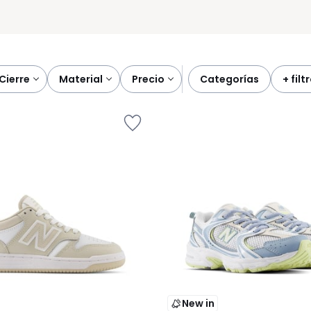
cierre
material
precio
categorías
+ filt
New in