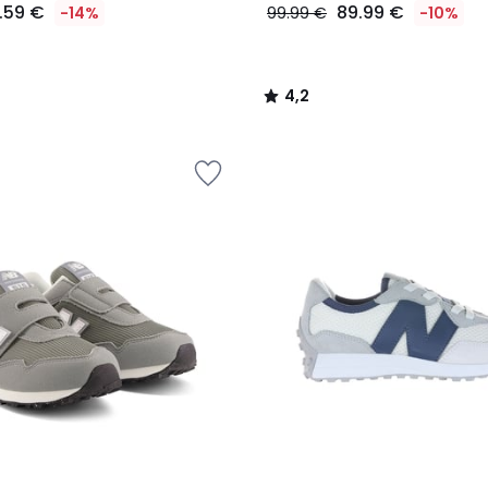
1.59 €
89.99 €
-14%
99.99 €
-10%
4,2
/
5