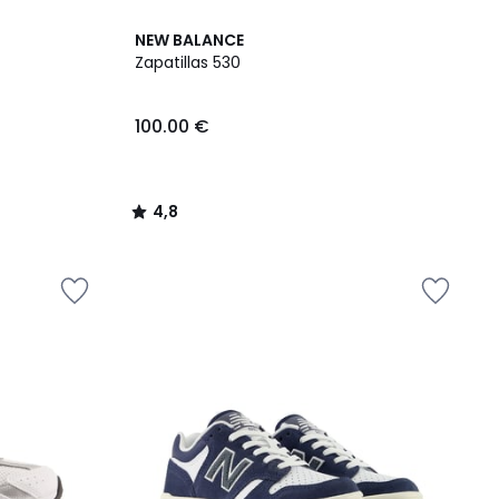
4,8
NEW BALANCE
/ 5
Zapatillas 530
100.00 €
4,8
/
5