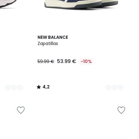
2
4,2
NEW BALANCE
Colores
/ 5
Zapatillas
53.99 €
59.99 €
-10%
4,2
/
5