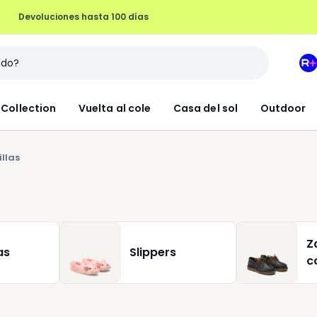
Devoluciones hasta 100 días
M
e
L
Collection
Vuelta al cole
Casa del sol
Outdoor
R
+
llas
Z
as
Slippers
c