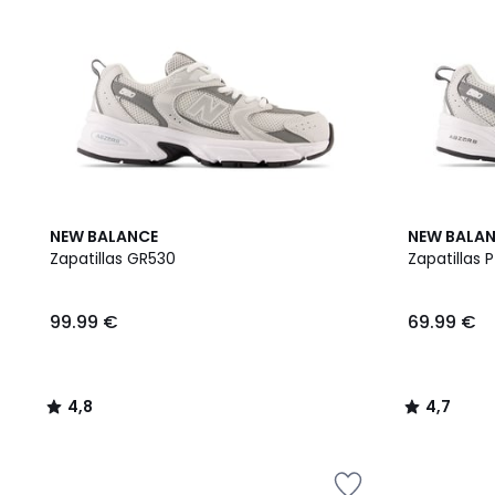
4,8
4,7
NEW BALANCE
NEW BALA
/ 5
/ 5
Zapatillas GR530
Zapatillas 
99.99 €
69.99 €
4,8
4,7
/
/
5
5