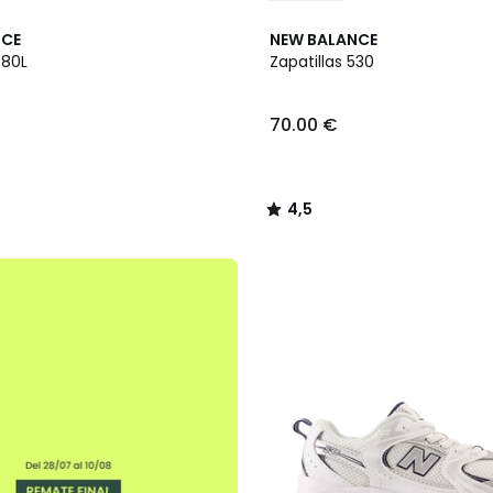
4,5
NCE
NEW BALANCE
/ 5
480L
Zapatillas 530
70.00 €
4,5
/
5