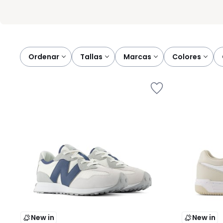
Ordenar
tallas
marcas
colores
New in
New in