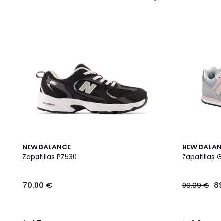
4,7
4,3
NEW BALANCE
NEW BALA
/ 5
/ 5
Zapatillas PZ530
Zapatillas
70.00 €
8
99.99 €