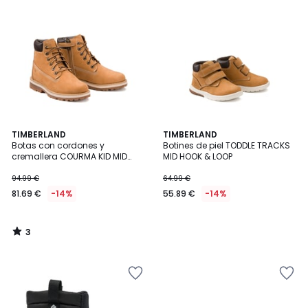
3
TIMBERLAND
TIMBERLAND
/
Botas con cordones y
Botines de piel TODDLE TRACKS
5
cremallera COURMA KID MID
MID HOOK & LOOP
LACE
94.99 €
64.99 €
81.69 €
-14%
55.89 €
-14%
3
/
5