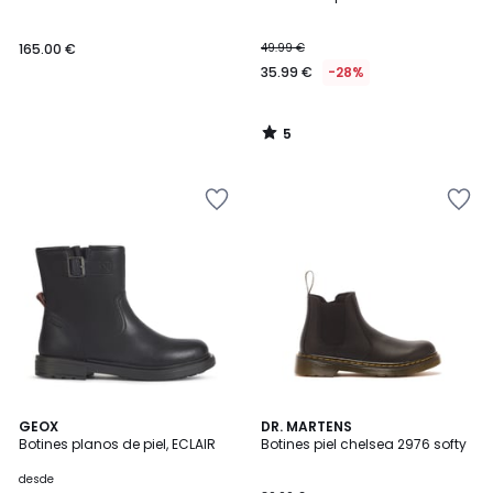
5
165.00 €
49.99 €
35.99 €
-28%
5
/
5
3,5
5
GEOX
DR. MARTENS
/ 5
/
Botines planos de piel, ECLAIR
Botines piel chelsea 2976 softy
5
desde