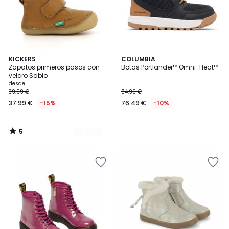
5
2
KICKERS
COLUMBIA
/
Zapatos primeros pasos con
Botas Portlander™ Omni-Heat™
Colores
5
velcro Sabio
desde
39.99 €
84.99 €
37.99 €
-15%
76.49 €
-10%
5
/
5