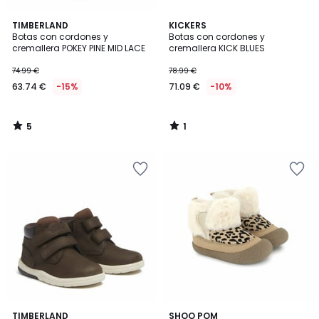
5
1
TIMBERLAND
KICKERS
/
/
Botas con cordones y
Botas con cordones y
5
5
cremallera POKEY PINE MID LACE
cremallera KICK BLUES
74.99 €
78.99 €
63.74 €
-15%
71.09 €
-10%
5
1
/
/
5
5
4,7
TIMBERLAND
SHOO POM