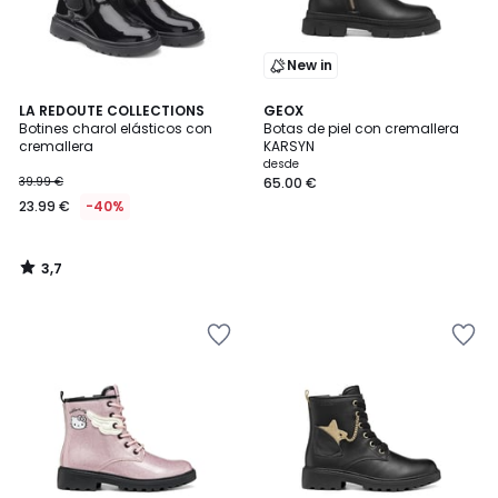
New in
3,7
LA REDOUTE COLLECTIONS
GEOX
/ 5
Botines charol elásticos con
Botas de piel con cremallera
cremallera
KARSYN
desde
39.99 €
65.00 €
23.99 €
-40%
3,7
/
5