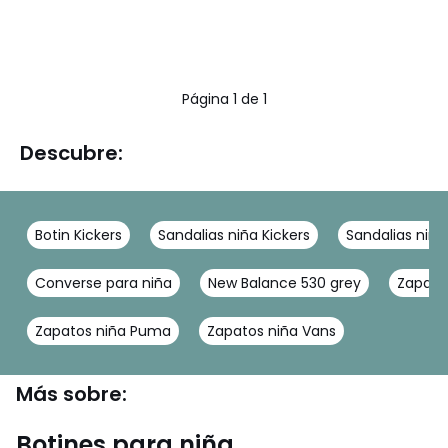
Página 1 de 1
Descubre:
Botin Kickers
Sandalias niña Kickers
Sandalias niñ
Converse para niña
New Balance 530 grey
Zapato
Zapatos niña Puma
Zapatos niña Vans
Más sobre:
Botines para niña