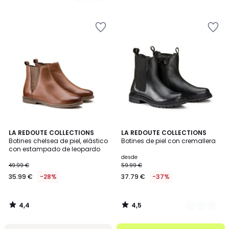
39.99
/
/
5
5
€
40%
descuento
aplicado.
4,4
4,5
LA REDOUTE COLLECTIONS
2
LA REDOUTE COLLECTIONS
/ 5
/ 5
Botines chelsea de piel, elástico
Botines de piel con cremallera
Colores
con estampado de leopardo
desde
49.99 €
59.99 €
35.99 €
-28%
37.79 €
-37%
4,4
4,5
/
/
5
5
.