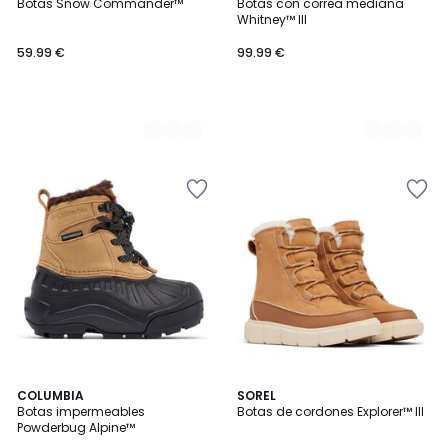
Botas Snow Commander™
Botas con correa mediana
Colores
Colores
Whitney™ III
59.99 €
99.99 €
COLUMBIA
SOREL
Botas impermeables
Botas de cordones Explorer™ III
Powderbug Alpine™