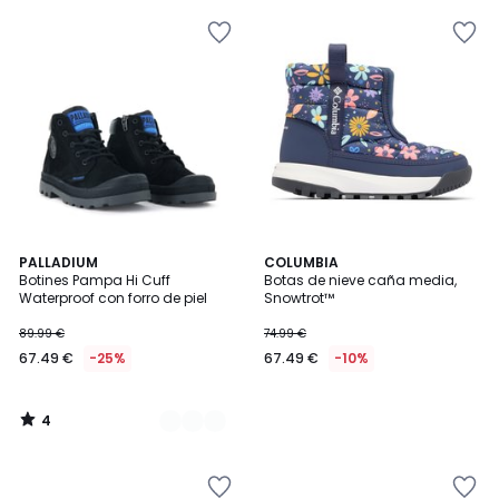
4
2
PALLADIUM
COLUMBIA
/
Botines Pampa Hi Cuff
Botas de nieve caña media,
Colores
5
Waterproof con forro de piel
Snowtrot™
89.99 €
74.99 €
67.49 €
-25%
67.49 €
-10%
4
/
5