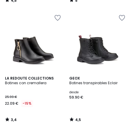
4,5
5
/
/
5
5
3,4
4,5
LA REDOUTE COLLECTIONS
GEOX
/ 5
/ 5
Botines con cremallera
Botines transpirables Eclair
desde
25.99 €
59.90 €
22.09 €
-15%
3,4
4,5
/
/
5
5