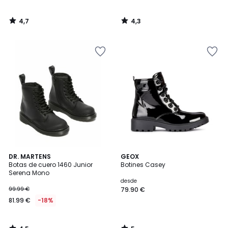
4,7
4,3
/
/
5
5
4,5
5
DR. MARTENS
GEOX
/ 5
/
Botas de cuero 1460 Junior
Botines Casey
5
Serena Mono
desde
99.99 €
79.90 €
81.99 €
-18%