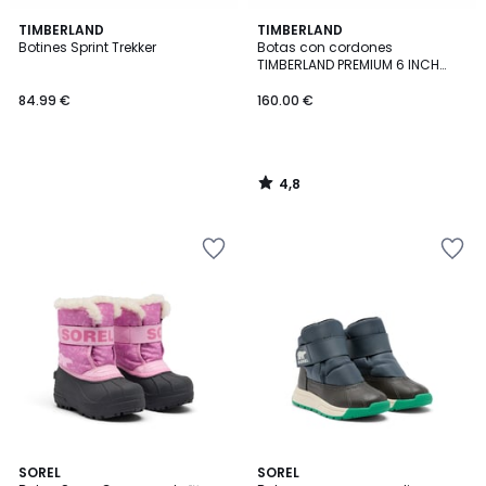
4,8
TIMBERLAND
TIMBERLAND
/ 5
Botines Sprint Trekker
Botas con cordones
TIMBERLAND PREMIUM 6 INCH
LACE
84.99 €
160.00 €
4,8
/
5
2
SOREL
2
SOREL