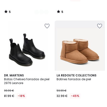
5
5
/
/
5
5
1
DR. MARTENS
LA REDOUTE COLLECTIONS
/
Botas Chelsea forradas de piel
Botines forrados de piel
5
2976 Leonore
99.99 €
59.99 €
81.99 €
-18%
32.99 €
-45%