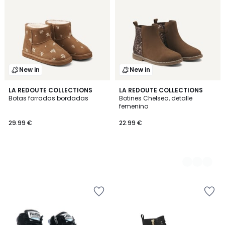
New in
New in
LA REDOUTE COLLECTIONS
2
LA REDOUTE COLLECTIONS
Botas forradas bordadas
Botines Chelsea, detalle
Colores
femenino
29.99 €
22.99 €