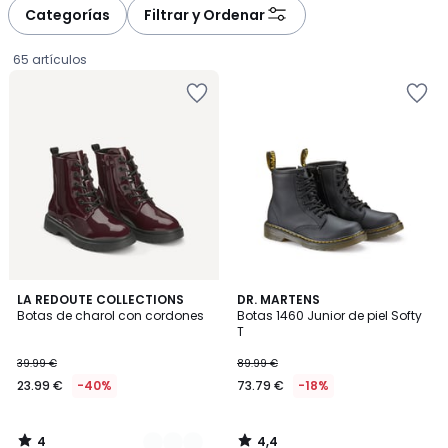
à
à
Categorías
Filtrar y Ordenar
gauche
droite
65 artículos
4
4,4
3
LA REDOUTE COLLECTIONS
DR. MARTENS
/
/ 5
Botas de charol con cordones
Botas 1460 Junior de piel Softy
Colores
5
T
23.99
39.99 €
89.99 €
€
23.99 €
-40%
73.79 €
-18%
en
lugar
de
4
4,4