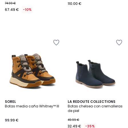
74.99 €
110.00 €
67.49 €
-10%
5
5
2
SOREL
LA REDOUTE COLLECTIONS
/
/
Botas media caña Whitney™ III
Botas chelsea con cremalleras
Colores
5
5
de piel
99.99 €
49.99 €
32.49 €
-35%