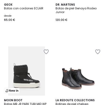
GEOX
DR. MARTENS
Botas con cordones ECLAIR
Botas de piel Genaya Rodeo
Junior
desde
65.00 €
120.00 €
New in
5
MOON BOOT
LA REDOUTE COLLECTIONS
/
Botas MB JR PARK TUBI MID WP
Botines de piel chelsea