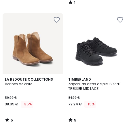
1
/
5
5
5
LA REDOUTE COLLECTIONS
TIMBERLAND
/
/
Botines de ante
Zapatillas altas de piel SPRINT
5
5
TREKKER MID LACE
59.99 €
84.99 €
38.99 €
-35%
72.24 €
-15%
5
5
/
/
5
5