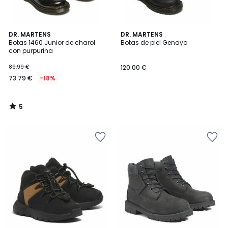
5
DR. MARTENS
DR. MARTENS
/
Botas 1460 Junior de charol
Botas de piel Genaya
5
con purpurina
89.99 €
120.00 €
73.79 €
-18%
5
/
5