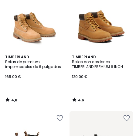
4,8
4,6
TIMBERLAND
TIMBERLAND
/ 5
/ 5
Botas de premium
Botas con cordones
impermeables de 6 pulgadas
TIMBERLAND PREMIUM 6 INCH
LACE
165.00 €
120.00 €
4,8
4,6
/
/
5
5