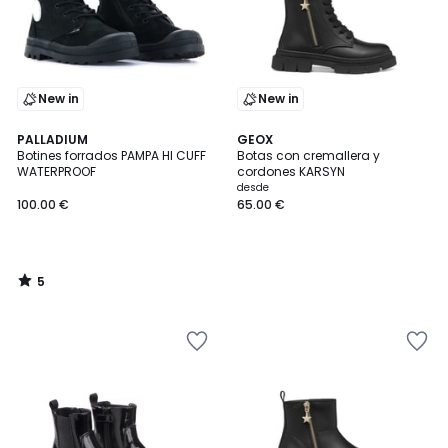
New in
New in
5
PALLADIUM
GEOX
/
Botines forrados PAMPA HI CUFF
Botas con cremallera y
5
WATERPROOF
cordones KARSYN
desde
100.00 €
65.00 €
5
/
5