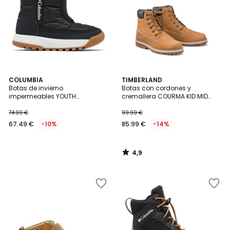
4,9
COLUMBIA
TIMBERLAND
/ 5
Botas de invierno
Botas con cordones y
impermeables YOUTH
cremallera COURMA KID MID
SNOWTROT™ MID
LACE
74.99 €
99.99 €
67.49 €
-10%
85.99 €
-14%
4,9
/
5