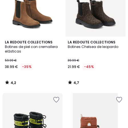
4,2
4,7
LA REDOUTE COLLECTIONS
LA REDOUTE COLLECTIONS
/ 5
/ 5
Botines de piel con cremallera
Botines Chelsea de leopardo
elásticas
59.99 €
39.99 €
38.99 €
-35%
21.99 €
-45%
4,2
4,7
/
/
5
5