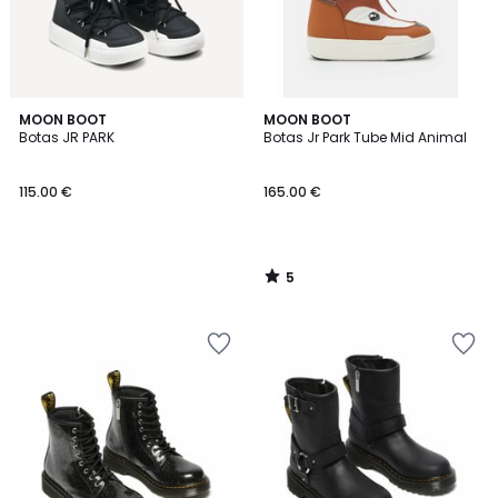
5
MOON BOOT
MOON BOOT
/
Botas JR PARK
Botas Jr Park Tube Mid Animal
5
115.00 €
165.00 €
5
/
5