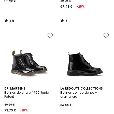
59.90 €
89.99 €
67.49 €
-25%
3,5
5
/
/
5
5
4,7
4,3
DR. MARTENS
LA REDOUTE COLLECTIONS
/ 5
/ 5
Botines de charol 1460 Junior
Botines con cordones y
Patent
cremallera
89.99 €
34.99 €
73.79 €
-18%