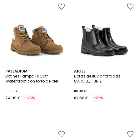
PALLADIUM
AIGLE
Botines Pampa Hi Cuff
Botas de lluvia forradas
Waterproof con forro de piel
CARVILLE FUR 2
99.99 €
110.00 €
74.99 €
-25%
82.50 €
-25%