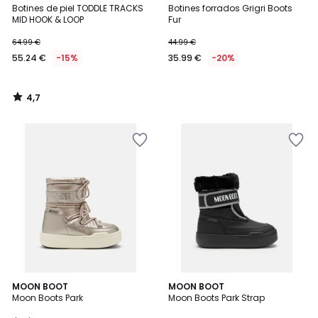
/ 5
Botines de piel TODDLE TRACKS
Botines forrados Grigri Boots
MID HOOK & LOOP
Fur
64.99 €
44.99 €
55.24 €
-15%
35.99 €
-20%
4,7
/
5
MOON BOOT
MOON BOOT
Moon Boots Park
Moon Boots Park Strap