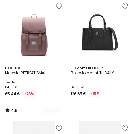
4,5
4
HERSCHEL
TOMMY HILFIGER
/ 5
Mochila RETREAT SMALL
Bolso tote mini, TH DAILY
Colores
desde
84.99 €
149.00 €
65.44 €
-23%
126.65 €
-15%
4,5
/
5