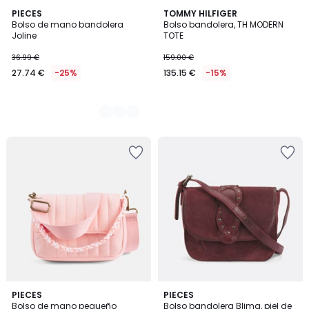
3
PIECES
TOMMY HILFIGER
Bolso de mano bandolera
Bolso bandolera, TH MODERN
Colores
Joline
TOTE
36.99 €
159.00 €
27.74 €
-25%
135.15 €
-15%
PIECES
PIECES
Bolso de mano pequeño
Bolso bandolera Blima, piel de