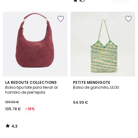
4,7
/
5
4,3
LA REDOUTE COLLECTIONS
PETITE MENDIGOTE
/ 5
Bolso tipo tote para llevar al
Bolso de ganchillo, LILOU
hombro de piel tejida
129.00 €
94.99 €
105.78 €
-18%
4,3
/
5