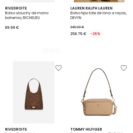
2
RIVEDROITE
LAUREN RALPH LAUREN
Bolso slouchy de mano
Bolso tipo tote de lona a rayas,
Colores
bohemio, RICHELIEU
DEVYN
89.99 €
345.00 €
258.75 €
-25%
2
RIVEDROITE
TOMMY HILFIGER