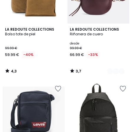
4,3
3,7
LA REDOUTE COLLECTIONS
2
LA REDOUTE COLLECTIONS
/ 5
/ 5
Bolso tote de piel
Riñonera de cuero
Colores
desde
99.99 €
99.99 €
59.99 €
-40%
66.99 €
-33%
4,3
3,7
/
/
5
5