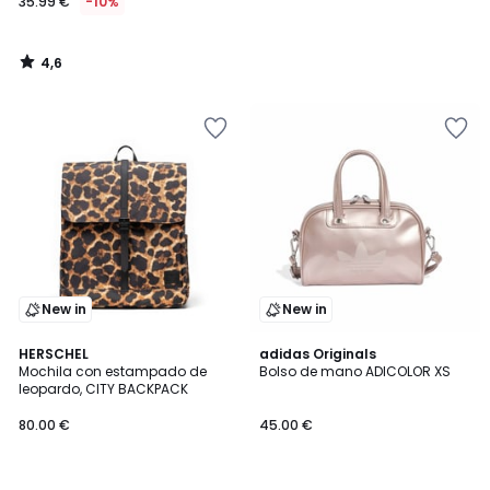
35.99 €
-10%
4,6
/
5
New in
New in
4,8
HERSCHEL
adidas Originals
/ 5
Mochila con estampado de
Bolso de mano ADICOLOR XS
leopardo, CITY BACKPACK
80.00 €
45.00 €