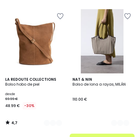
49.99
/
5
€
25%
descuento
aplicado.
4,7
2
LA REDOUTE COLLECTIONS
2
NAT & NIN
/ 5
Bolso hobo de piel
Bolso de lona a rayas, MILÁN
Colores
Colores
desde
69.99 €
110.00 €
48.99 €
-30%
4,7
/
5
.