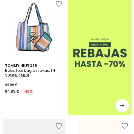
TOMMY HILFIGER
Bolso tote bag de rayas, TH
SUMMER MESH
99.99 €
84.99 €
-15%