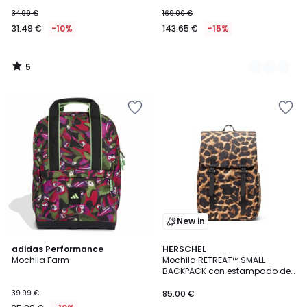
34.99 €
169.00 €
31.49 €
-10%
143.65 €
-15%
5
/
5
New in
4,6
adidas Performance
HERSCHEL
/ 5
Mochila Farm
Mochila RETREAT™ SMALL
BACKPACK con estampado de
leopardo
39.99 €
85.00 €