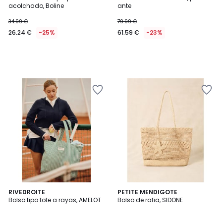
acolchado, Boline
ante
34.99 €
79.99 €
26.24 €
-25%
61.59 €
-23%
2
RIVEDROITE
PETITE MENDIGOTE
Bolso tipo tote a rayas, AMELOT
Bolso de rafia, SIDONE
Colores