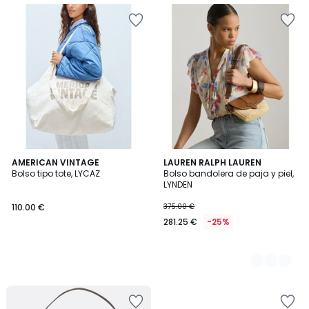
AMERICAN VINTAGE
2
LAUREN RALPH LAUREN
Bolso tipo tote, LYCAZ
Bolso bandolera de paja y piel,
Colores
LYNDEN
110.00 €
375.00 €
281.25 €
-25%