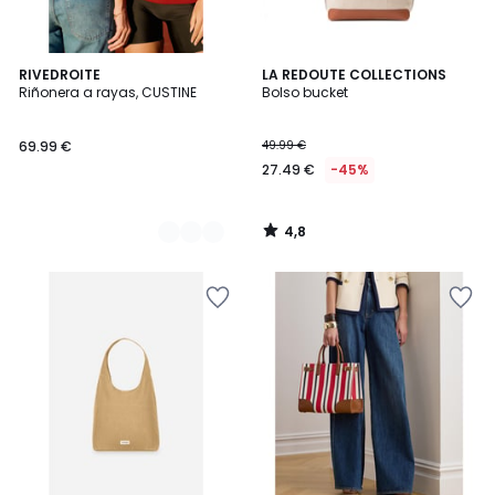
4,8
2
RIVEDROITE
LA REDOUTE COLLECTIONS
/ 5
Riñonera a rayas, CUSTINE
Bolso bucket
Colores
69.99 €
49.99 €
27.49 €
-45%
4,8
/
5