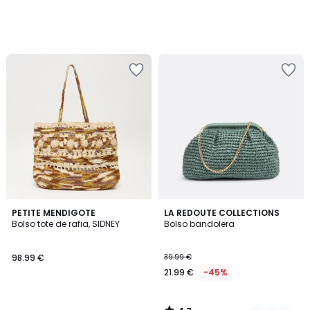
4,7
PETITE MENDIGOTE
2
LA REDOUTE COLLECTIONS
/ 5
Bolso tote de rafia, SIDNEY
Bolso bandolera
Colores
98.99 €
39.99 €
21.99 €
-45%