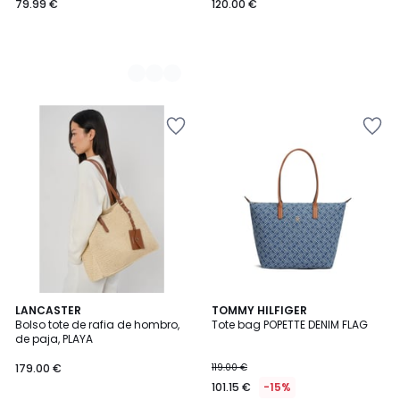
79.99 €
120.00 €
LANCASTER
TOMMY HILFIGER
Bolso tote de rafia de hombro,
Tote bag POPETTE DENIM FLAG
de paja, PLAYA
179.00 €
119.00 €
101.15 €
-15%