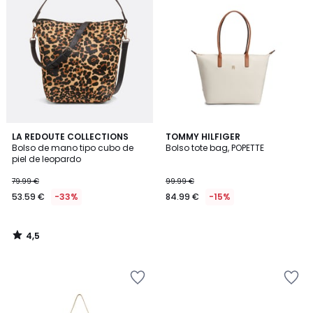
4,5
LA REDOUTE COLLECTIONS
TOMMY HILFIGER
/ 5
Bolso de mano tipo cubo de
Bolso tote bag, POPETTE
piel de leopardo
79.99 €
99.99 €
53.59 €
-33%
84.99 €
-15%
4,5
/
5