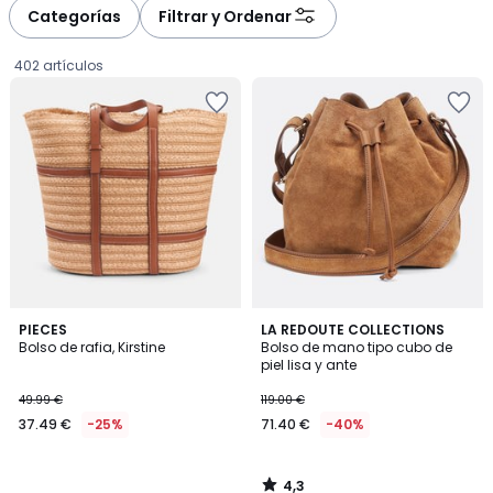
à
à
Categorías
Filtrar y Ordenar
gauche
droite
402 artículos
4,3
PIECES
LA REDOUTE COLLECTIONS
/ 5
Bolso de rafia, Kirstine
Bolso de mano tipo cubo de
piel lisa y ante
37.49
49.99 €
119.00 €
€
37.49 €
-25%
71.40 €
-40%
en
lugar
de
4,3