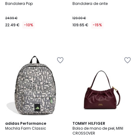
Bandolera Pop
Bandolera de ante
24.99 €
129.00 €
22.49 €
-10%
109.65 €
-15%
5
adidas Performance
2
TOMMY HILFIGER
/
Mochila Farm Classic
Bolso de mano de piel, MINI
Colores
5
CROSSOVER