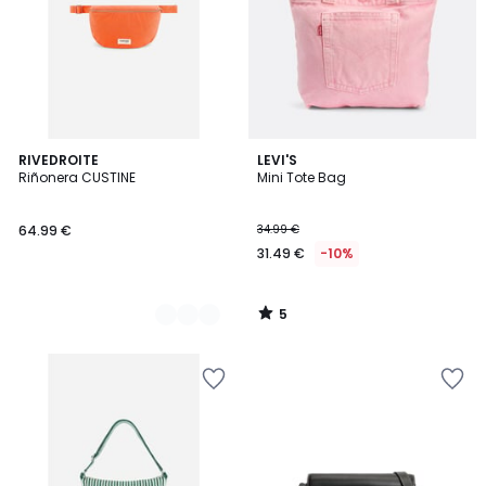
5
2
RIVEDROITE
LEVI'S
/
Riñonera CUSTINE
Mini Tote Bag
Colores
5
64.99 €
34.99 €
31.49 €
-10%
5
/
5