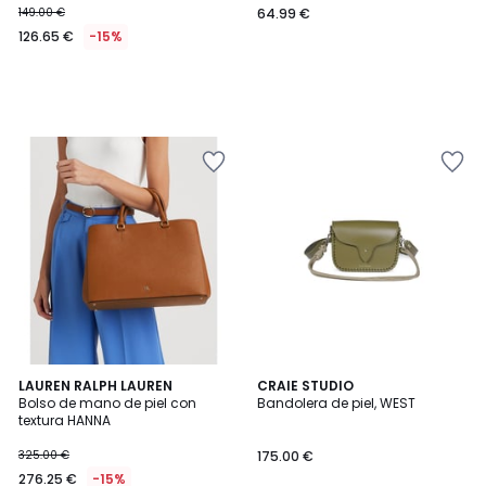
149.00 €
64.99 €
126.65 €
-15%
5
LAUREN RALPH LAUREN
CRAIE STUDIO
/
Bolso de mano de piel con
Bandolera de piel, WEST
5
textura HANNA
325.00 €
175.00 €
276.25 €
-15%