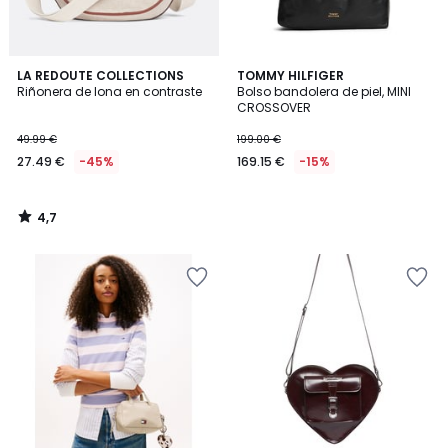
4,7
LA REDOUTE COLLECTIONS
TOMMY HILFIGER
/ 5
Riñonera de lona en contraste
Bolso bandolera de piel, MINI
CROSSOVER
49.99 €
199.00 €
27.49 €
-45%
169.15 €
-15%
4,7
/
5