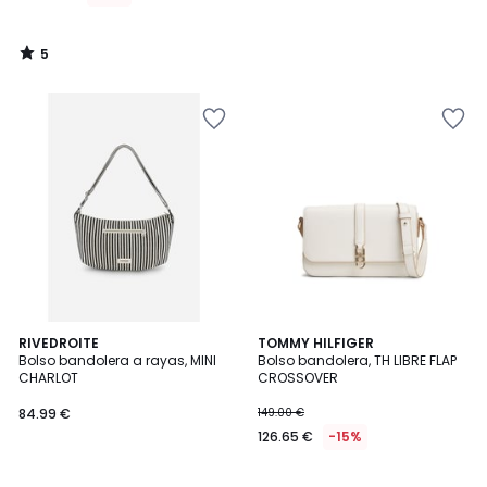
5
/
5
RIVEDROITE
TOMMY HILFIGER
Bolso bandolera a rayas, MINI
Bolso bandolera, TH LIBRE FLAP
CHARLOT
CROSSOVER
84.99 €
149.00 €
126.65 €
-15%