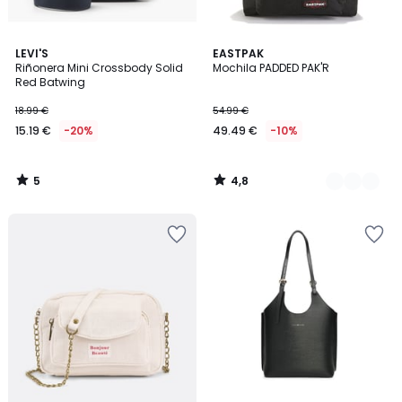
5
4,8
LEVI'S
3
EASTPAK
/
/ 5
Riñonera Mini Crossbody Solid
Mochila PADDED PAK'R
Colores
5
Red Batwing
18.99 €
54.99 €
15.19 €
-20%
49.49 €
-10%
5
4,8
/
/
5
5