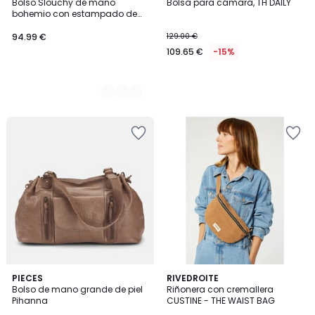
Bolso Slouchy de mano
Bolsa para cámara, TH DAILY
Colores
bohemio con estampado de
leopardo, RICHELIEU
94.99 €
129.00 €
109.65 €
-15%
PIECES
RIVEDROITE
Bolso de mano grande de piel
Riñonera con cremallera
Pihanna
CUSTINE - THE WAIST BAG