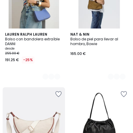
2
LAUREN RALPH LAUREN
4
NAT & NIN
Bolso con bandolera extraíble
Bolso de piel para llevar al
Colores
Colores
DANNI
hombro, Bowie
desde
255.00 €
165.00 €
191.25 €
-25%