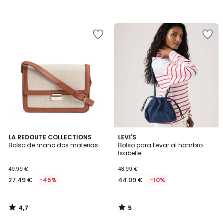
4,7
5
LA REDOUTE COLLECTIONS
LEVI'S
/ 5
/
Bolso de mano dos materias
Bolso para llevar al hombro
5
Isabelle
49.99 €
48.99 €
27.49 €
-45%
44.09 €
-10%
4,7
5
/
/
5
5