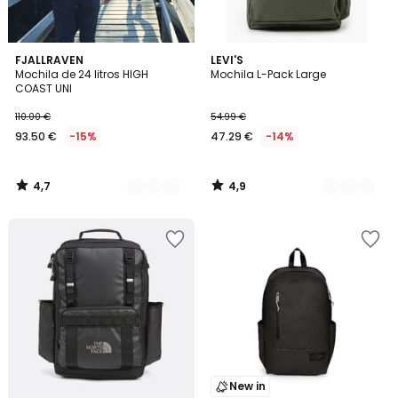
4,7
4,9
5
FJALLRAVEN
2
LEVI'S
/ 5
/ 5
Mochila de 24 litros HIGH
Mochila L-Pack Large
Colores
Colores
COAST UNI
110.00 €
54.99 €
93.50 €
-15%
47.29 €
-14%
4,7
4,9
/
/
5
5
New in