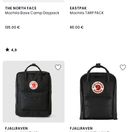
4,9
THE NORTH FACE
EASTPAK
/ 5
Mochila Base Camp Daypack
Mochila TARP PACK
135.00 €
85.00 €
4,9
/
5
4,2
4,6
3
FJALLRAVEN
4
FJALLRAVEN