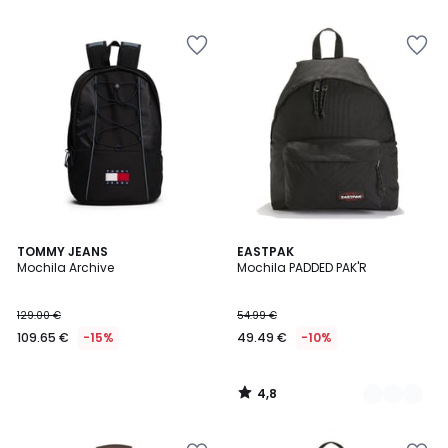
5
4,8
TOMMY JEANS
3
EASTPAK
/ 5
Mochila Archive
Mochila PADDED PAK'R
Colores
129.00 €
54.99 €
109.65 €
-15%
49.49 €
-10%
4,8
/
5