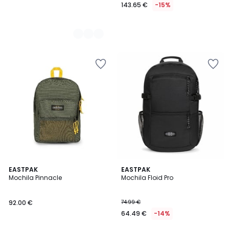
143.65 €
-15%
5
2
EASTPAK
EASTPAK
/
Mochila Pinnacle
Mochila Floid Pro
Colores
5
92.00 €
74.99 €
64.49 €
-14%