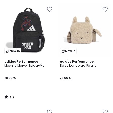
New in
New in
4,7
adidas Performance
adidas Performance
/ 5
Mochila Marvel Spider-Man
Bolso bandolera Polaire
28.00 €
23.00 €
4,7
/
5