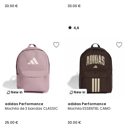
33.00 €
33.00 €
4,6
/
5
New in
New in
4,8
adidas Performance
adidas Performance
/ 5
Mochila de 3 bandas CLASSIC
Mochila ESSENTIEL CAMO
25.00 €
30.00 €