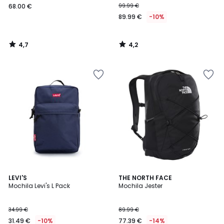
68.00 €
99.99 €
89.99 €
-10%
4,7
4,2
/
/
5
5
4,8
4,7
LEVI'S
THE NORTH FACE
/ 5
/ 5
Mochila Levi's L Pack
Mochila Jester
34.99 €
89.99 €
31.49 €
-10%
77.39 €
-14%