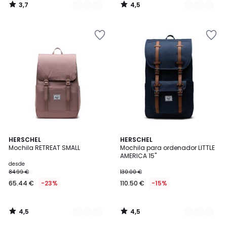
3,7
4,5
/
/
5
5
4,5
4,5
4
HERSCHEL
2
HERSCHEL
/ 5
/ 5
Mochila RETREAT SMALL
Mochila para ordenador LITTLE
Colores
Colores
AMERICA 15''
desde
84.99 €
130.00 €
65.44 €
-23%
110.50 €
-15%
4,5
4,5
/
/
5
5