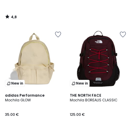
4,8
/
5
New in
New in
adidas Performance
THE NORTH FACE
Mochila GLOW
Mochila BOREALIS CLASSIC
35.00 €
125.00 €