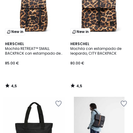
New in
New in
4,5
4,5
HERSCHEL
HERSCHEL
/ 5
/ 5
Mochila RETREAT™ SMALL
Mochila con estampado de
BACKPACK con estampado de
leopardo, CITY BACKPACK
85.00
leopardo
85.00 €
80.00 €
€.
4,5
4,5
/
/
5
5