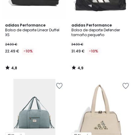
4,8
4,9
adidas Performance
adidas Performance
/ 5
/ 5
Bolsa de deporte Linear Duffel
Bolsa de deporte Defender
XS
tamaño pequeño
24.99 €
34.99 €
22.49 €
-10%
31.49 €
-10%
4,8
4,9
/
/
5
5