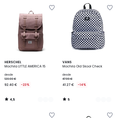
4,5
5
3
HERSCHEL
2
VANS
/ 5
/
Mochila LITTLE AMERICA 15
Mochila Old Skool Check
Colores
Colores
5
desde
desde
120.00 €
47.99 €
92.40 €
-23%
41.27 €
-14%
4,5
5
/
/
5
5