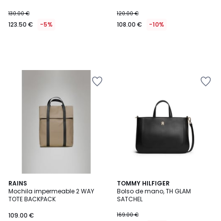
130.00 €
120.00 €
123.50 €
-5%
108.00 €
-10%
3
RAINS
TOMMY HILFIGER
Mochila impermeable 2 WAY
Bolso de mano, TH GLAM
Colores
TOTE BACKPACK
SATCHEL
109.00 €
169.00 €