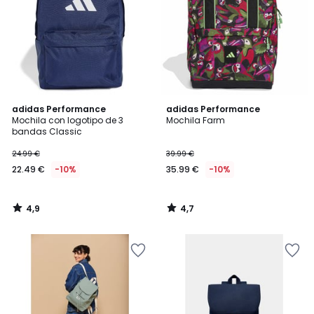
4,9
4,7
adidas Performance
adidas Performance
/ 5
/ 5
Mochila con logotipo de 3
Mochila Farm
bandas Classic
24.99 €
39.99 €
22.49 €
-10%
35.99 €
-10%
4,9
4,7
/
/
5
5