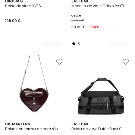
5
4
HINDBAG
2
EASTPAK
/
Bolso de viaje, YVES
Mochila de viaje Cabin Pak'R
Colores
Colores
5
desde
109.00 €
89.99 €
80.99 €
-14%
5
/
5
DR. MARTENS
EASTPAK
Bolso con forma de corazón
Bolsa de viaje Duffle Pack S