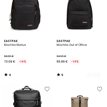
4
5
EASTPAK
2
EASTPAK
/
/
Mochila Morius
Mochila Out of Office
Colores
5
5
84.99 €
64.99 €
73.09 €
-14%
55.89 €
-14%
4
5
/
/
5
5