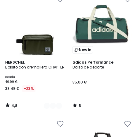
New in
4,8
5
2
HERSCHEL
adidas Performance
/ 5
/
Bolsito con cremallera CHAPTER
Bolso de deporte
Colores
5
desde
49.99 €
35.00 €
38.49 €
-23%
4,8
5
/
/
5
5