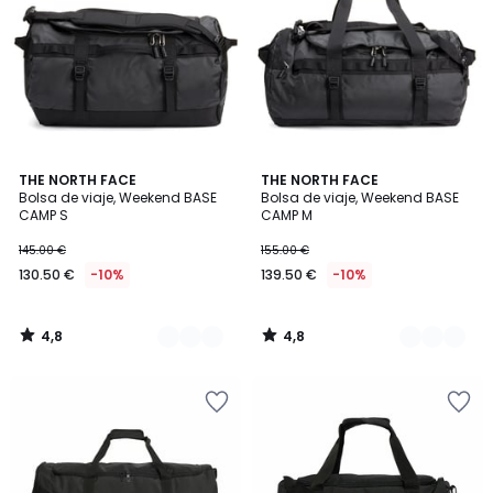
4,8
4,8
2
THE NORTH FACE
2
THE NORTH FACE
/ 5
/ 5
Bolsa de viaje, Weekend BASE
Bolsa de viaje, Weekend BASE
Colores
Colores
CAMP S
CAMP M
145.00 €
155.00 €
130.50 €
-10%
139.50 €
-10%
4,8
4,8
/
/
5
5