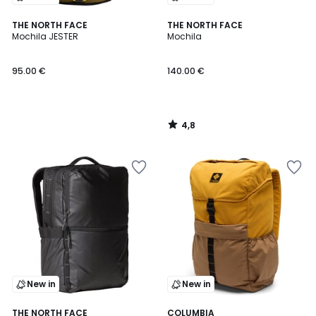
4,8
THE NORTH FACE
THE NORTH FACE
/ 5
Mochila JESTER
Mochila
95.00 €
140.00 €
4,8
/
5
New in
New in
4,8
THE NORTH FACE
COLUMBIA