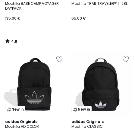
/ 5
Mochila BASE CAMP VOYAGER
Mochila TRAIL TRAVELER™ III 28L
DAYPACK
135.00 €
65.00 €
4,8
/
5
New in
New in
4,6
adidas Originals
adidas Originals
/ 5
Mochila ADICOLOR
Mochila CLASSIC