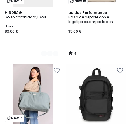
New in
New in
4
4
HINDBAG
adidas Performance
/
Bolso cambiador, BASILE
Bolsa de deporte con el
Colores
5
logotipo estampado con
motivo de leopardo
desde
89.00 €
35.00 €
4
/
5
New in