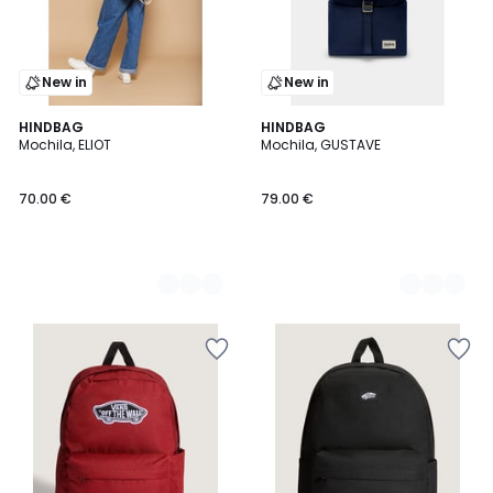
New in
New in
2
HINDBAG
3
HINDBAG
Mochila, ELIOT
Mochila, GUSTAVE
Colores
Colores
70.00 €
79.00 €