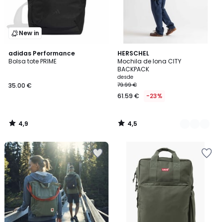
New in
4,9
4,5
adidas Performance
2
HERSCHEL
/ 5
/ 5
Bolsa tote PRIME
Mochila de lona CITY
Colores
BACKPACK
desde
35.00 €
79.99 €
61.59 €
-23%
4,9
4,5
/
/
5
5