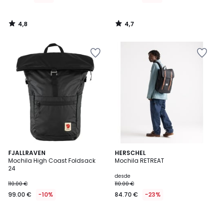
4,8
4,7
/
/
5
5
3,7
4,5
2
FJALLRAVEN
4
HERSCHEL
/ 5
/ 5
Mochila High Coast Foldsack
Mochila RETREAT
Colores
Colores
24
desde
110.00 €
110.00 €
99.00 €
-10%
84.70 €
-23%