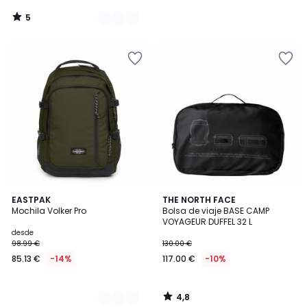
5
/
5
4,8
2
EASTPAK
THE NORTH FACE
/ 5
Mochila Volker Pro
Bolsa de viaje BASE CAMP
Colores
VOYAGEUR DUFFEL 32 L
desde
98.99 €
130.00 €
85.13 €
-14%
117.00 €
-10%
4,8
/