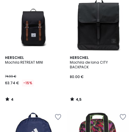
4
4,5
HERSCHEL
HERSCHEL
/
/ 5
Mochila RETREAT MINI
Mochila de lona CITY
5
BACKPACK
74.99 €
80.00 €
63.74 €
-15%
4
4,5
/
/
5
5