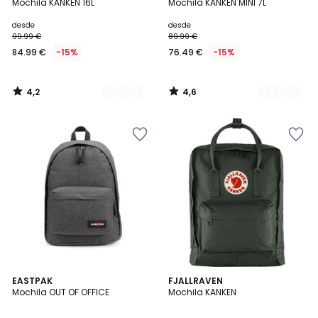
/ 5
/ 5
Mochila KANKEN 16L
Mochila KANKEN MINI 7L
Colores
Colores
desde
desde
99.99 €
89.99 €
84.99 €
-15%
76.49 €
-15%
4,2
4,6
/
/
5
5
4,7
4,2
EASTPAK
FJALLRAVEN
/ 5
/ 5
Mochila OUT OF OFFICE
Mochila KANKEN