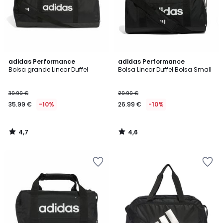
4,7
4,6
adidas Performance
adidas Performance
/ 5
/ 5
Bolsa grande Linear Duffel
Bolsa Linear Duffel Bolsa Small
39.99 €
29.99 €
35.99 €
-10%
26.99 €
-10%
4,7
4,6
/
/
5
5