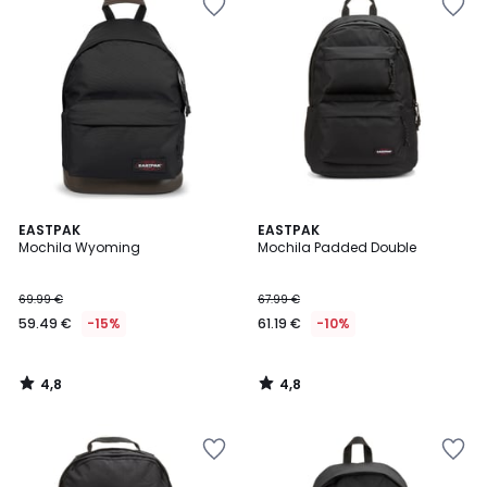
4,8
4,8
EASTPAK
EASTPAK
/ 5
/ 5
Mochila Wyoming
Mochila Padded Double
69.99 €
67.99 €
59.49 €
-15%
61.19 €
-10%
4,8
4,8
/
/
5
5