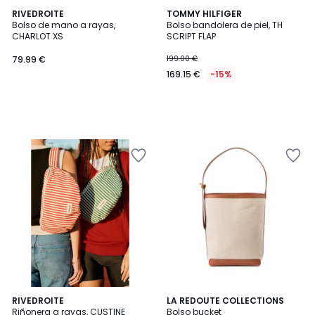
RIVEDROITE
TOMMY HILFIGER
Bolso de mano a rayas,
Bolso bandolera de piel, TH
CHARLOT XS
SCRIPT FLAP
79.99 €
199.00 €
169.15 €
-15%
4,8
2
RIVEDROITE
LA REDOUTE COLLECTIONS
/ 5
Riñonera a rayas, CUSTINE
Bolso bucket