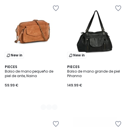
New in
New in
2
PIECES
PIECES
Bolso de mano pequeño de
Bolso de mano grande de piel
Colores
piel de ante, Naina
Pihanna
59.99 €
149.99 €