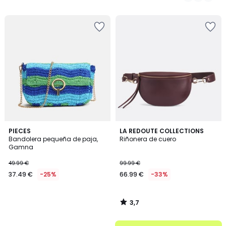
119.00
/
/
5
5
€
40%
descuento
aplicado.
3,7
PIECES
LA REDOUTE COLLECTIONS
/ 5
Bandolera pequeña de paja,
Riñonera de cuero
Gamna
49.99 €
99.99 €
37.49 €
-25%
66.99 €
-33%
3,7
/
5
.