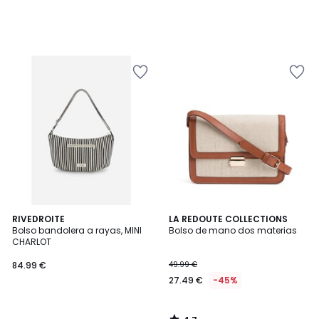
4,7
RIVEDROITE
LA REDOUTE COLLECTIONS
/ 5
Bolso bandolera a rayas, MINI
Bolso de mano dos materias
CHARLOT
84.99 €
49.99 €
27.49 €
-45%