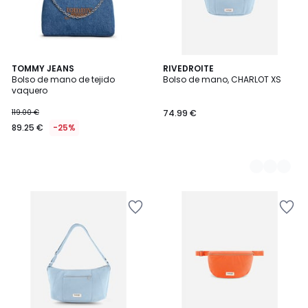
TOMMY JEANS
2
RIVEDROITE
Bolso de mano de tejido
Bolso de mano, CHARLOT XS
Colores
vaquero
119.00 €
74.99 €
89.25 €
-25%