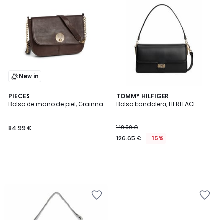
New in
PIECES
TOMMY HILFIGER
Bolso de mano de piel, Grainna
Bolso bandolera, HERITAGE
84.99 €
149.00 €
126.65 €
-15%