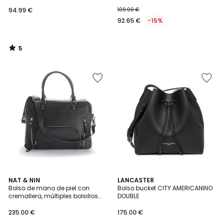
94.99 €
109.00 €
92.65 €
-15%
5
/
5
4,5
NAT & NIN
LANCASTER
/ 5
Bolso de mano de piel con
Bolso bucket CITY AMERICANINO
cremallera, múltiples bolsillos
DOUBLE
MACY
235.00 €
175.00 €