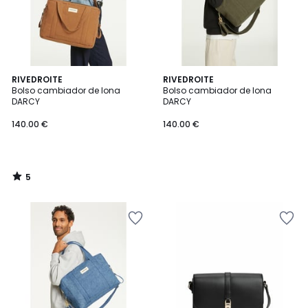
5
RIVEDROITE
RIVEDROITE
/
Bolso cambiador de lona
Bolso cambiador de lona
5
DARCY
DARCY
140.00 €
140.00 €
5
/
5