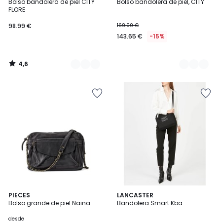
/ 5
Bolso bandolera de piel CITY
Bolso bandolera de piel, CITY
Colores
Colores
FLORE
98.99 €
169.00 €
143.65 €
-15%
4,6
/
5
4,4
4,4
3
PIECES
5
LANCASTER
/ 5
/ 5
Bolso grande de piel Naina
Bandolera Smart Kba
Colores
Colores
desde