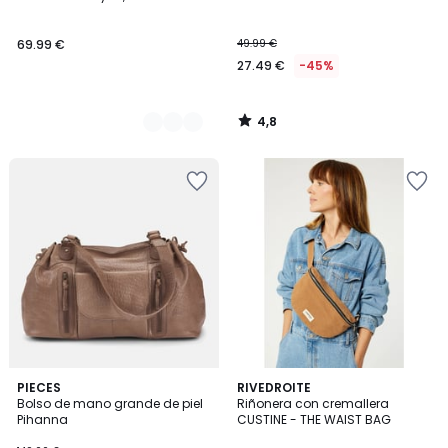
Colores
69.99 €
49.99 €
27.49 €
-45%
4,8
/
5
PIECES
RIVEDROITE
Bolso de mano grande de piel
Riñonera con cremallera
Pihanna
CUSTINE - THE WAIST BAG