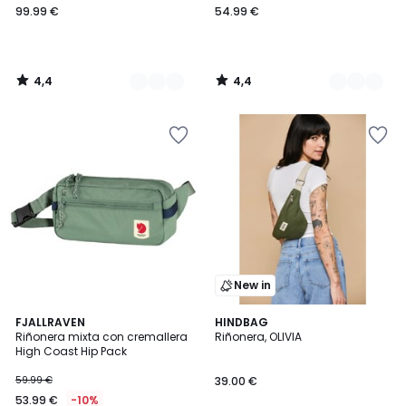
99.99 €
54.99 €
4,4
4,4
/
/
5
5
New in
4,3
5
2
FJALLRAVEN
HINDBAG
/ 5
/
Riñonera mixta con cremallera
Riñonera, OLIVIA
Colores
5
High Coast Hip Pack
59.99 €
39.00 €
53.99 €
-10%