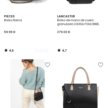
4,5
4,7
3
PIECES
LANCASTER
/ 5
/ 5
Bolso Naina
Bolso de mano de cuero
Colores
granulado LOUISA FOULONNE
DOUBLE
59.99 €
279.00 €
4,5
4,7
/
/
5
5