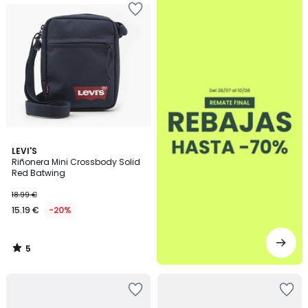
5
LEVI'S
/
Riñonera Mini Crossbody Solid
5
Red Batwing
18.99 €
15.19 €
-20%
5
/
5