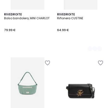
RIVEDROITE
2
RIVEDROITE
Bolso bandolera, MINI CHARLOT
Riñonera CUSTINE
Colores
79.99 €
64.99 €