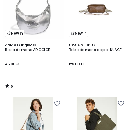
New in
New in
5
adidas Originals
CRAIE STUDIO
/
Bolso de mano ADICOLOR
Bolso de mano de piel, NUAGE
5
45.00 €
129.00 €
5
/
5