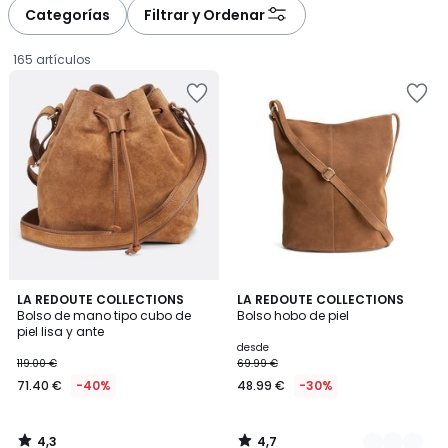
à
à
Categorías
Filtrar y Ordenar
gauche
droite
165 artículos
4,3
4,7
LA REDOUTE COLLECTIONS
2
LA REDOUTE COLLECTIONS
/ 5
/ 5
Bolso de mano tipo cubo de
Bolso hobo de piel
Colores
piel lisa y ante
71.40
desde
119.00 €
69.99 €
€
71.40 €
-40%
48.99 €
-30%
en
lugar
de
4,3
4,7