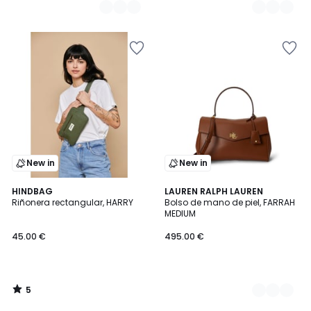
New in
New in
5
HINDBAG
2
LAUREN RALPH LAUREN
/
Riñonera rectangular, HARRY
Bolso de mano de piel, FARRAH
Colores
5
MEDIUM
45.00 €
495.00 €
5
/
5