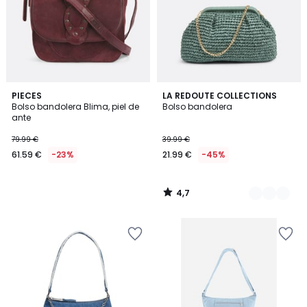
4,7
PIECES
2
LA REDOUTE COLLECTIONS
/ 5
Bolso bandolera Blima, piel de
Bolso bandolera
Colores
ante
79.99 €
39.99 €
61.59 €
-23%
21.99 €
-45%
4,7
/
5