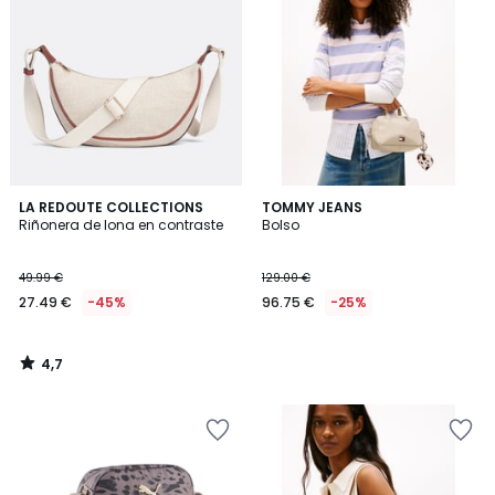
4,7
LA REDOUTE COLLECTIONS
TOMMY JEANS
/ 5
Riñonera de lona en contraste
Bolso
49.99 €
129.00 €
27.49 €
-45%
96.75 €
-25%
4,7
/
5