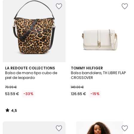
4,5
LA REDOUTE COLLECTIONS
TOMMY HILFIGER
/ 5
Bolso de mano tipo cubo de
Bolso bandolera, TH LIBRE FLAP
piel de leopardo
CROSSOVER
79.99 €
149.00 €
53.59 €
-33%
126.65 €
-15%
4,5
/
5