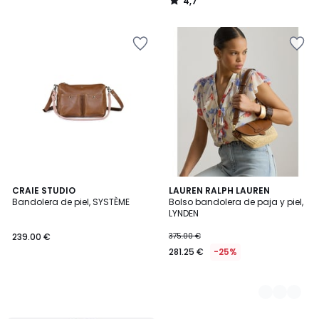
4,7
/
5
CRAIE STUDIO
2
LAUREN RALPH LAUREN
Bandolera de piel, SYSTÈME
Bolso bandolera de paja y piel,
Colores
LYNDEN
239.00 €
375.00 €
281.25 €
-25%