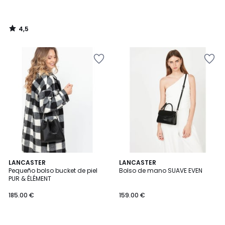
4,5
/
5
5
2
LANCASTER
LANCASTER
/
Pequeño bolso bucket de piel
Bolso de mano SUAVE EVEN
Colores
5
PUR & ÉLÉMENT
185.00 €
159.00 €