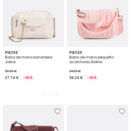
2
PIECES
PIECES
Bolso de mano bandolera
Bolso de mano pequeño
Colores
Joline
acolchado, Boline
36.99 €
34.99 €
27.74 €
-25%
26.24 €
-25%