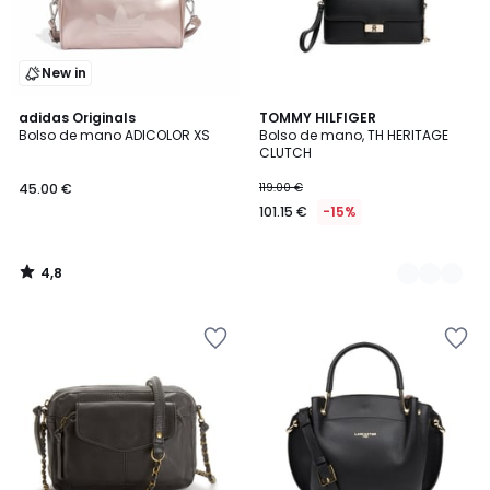
New in
4,8
adidas Originals
2
TOMMY HILFIGER
/ 5
Bolso de mano ADICOLOR XS
Bolso de mano, TH HERITAGE
Colores
CLUTCH
45.00 €
119.00 €
101.15 €
-15%
4,8
/
5