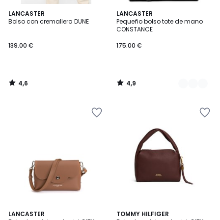
4,6
4,9
LANCASTER
2
LANCASTER
/ 5
/ 5
Bolso con cremallera DUNE
Pequeño bolso tote de mano
Colores
CONSTANCE
139.00 €
175.00 €
4,6
4,9
/
/
5
5
4,6
3
LANCASTER
2
TOMMY HILFIGER