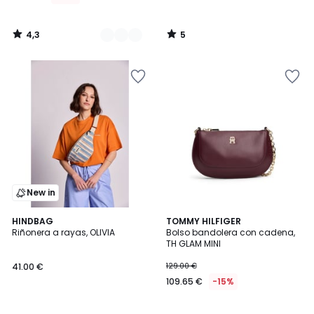
4,3
5
/
/
5
5
New in
3
HINDBAG
2
TOMMY HILFIGER
Riñonera a rayas, OLIVIA
Bolso bandolera con cadena,
Colores
Colores
TH GLAM MINI
41.00 €
129.00 €
109.65 €
-15%