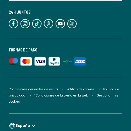
Para
más
24H JUNTOS
información,
puedes
consultar
nuestra
<2>política
FORMAS DE PAGO:
de
privacidad</2>.
Condiciones generales de venta
Politica de cookies
Politica de
privacidad
*Condiciones de la oferta en la web
Gestionar mis
cookies
España