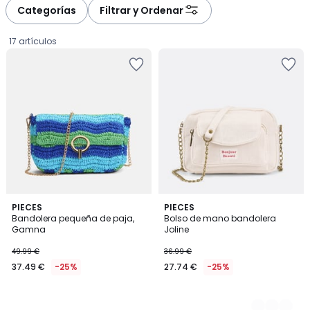
à
à
Categorías
Filtrar y Ordenar
gauche
droite
17 artículos
PIECES
2
PIECES
Bandolera pequeña de paja,
Bolso de mano bandolera
Colores
Gamna
Joline
37.49
49.99 €
36.99 €
€
37.49 €
-25%
27.74 €
-25%
en
lugar
de