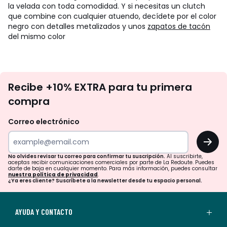
la velada con toda comodidad. Y si necesitas un clutch
que combine con cualquier atuendo, decídete por el color
negro con detalles metalizados y unos
zapatos de tacón
del mismo color
No
Recibe +10% EXTRA para tu primera
te
compra
olvides
revisar
Correo electrónico
tu
OK
correo
para
No olvides revisar tu correo para confirmar tu suscripción.
Al suscribirte,
aceptas recibir comunicaciones comerciales por parte de La Redoute. Puedes
confirmar
darte de baja en cualquier momento. Para más información, puedes consultar
nuestra política de privacidad
.
tu
¿Ya eres cliente? Suscríbete a la newsletter desde tu espacio personal.
suscripción.
Al
AYUDA Y CONTACTO
suscribirte,