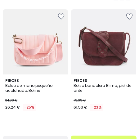
49.99
€
25%
descuento
aplicado.
PIECES
PIECES
Bolso de mano pequeño
Bolso bandolera Blima, piel de
acolchado, Boline
ante
34.99 €
79.99 €
26.24 €
-25%
61.59 €
-23%
.