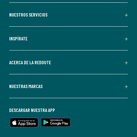
aceptas
recibir
NUESTROS SERVICIOS
comunicaciones
comerciales
personalizadas
INSPÍRATE
por
parte
de
ACERCA DE LA REDOUTE
La
Redoute.
Puedes
NUESTRAS MARCAS
darte
de
baja
DESCARGAR NUESTRA APP
en
cualquier
momento.