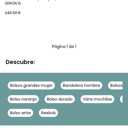
SERION XL
240.00 €
Página 1 de 1
Descubre:
Bolsos grandes mujer
Bandolera hombre
Bolsos n
Bolso naranja
Bolso dorado
Vans mochilas
Fja
Bolso ante
Reebok