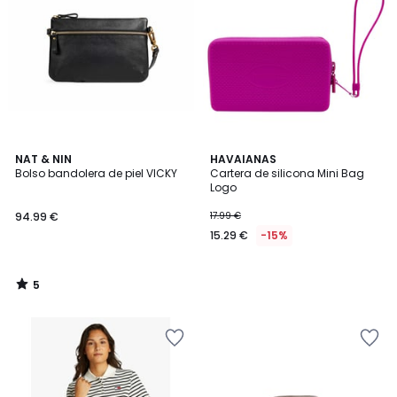
5
NAT & NIN
HAVAIANAS
/
Bolso bandolera de piel VICKY
Cartera de silicona Mini Bag
5
Logo
94.99 €
17.99 €
15.29 €
-15%
5
/
5