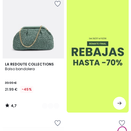
4,7
2
LA REDOUTE COLLECTIONS
/ 5
Bolso bandolera
Colores
39.99 €
21.99 €
-45%
4,7
/
5