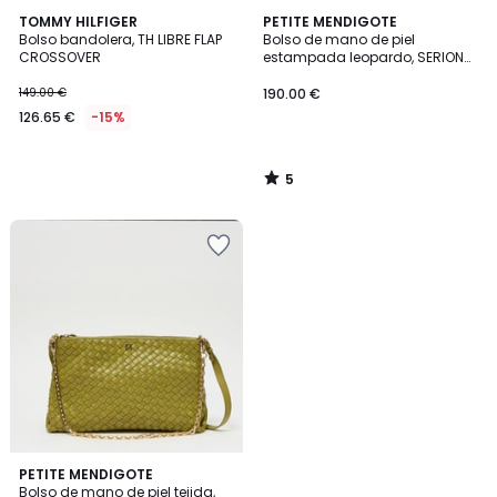
5
TOMMY HILFIGER
PETITE MENDIGOTE
/
Bolso bandolera, TH LIBRE FLAP
Bolso de mano de piel
5
CROSSOVER
estampada leopardo, SERION
PONY
149.00 €
190.00 €
126.65 €
-15%
5
/
5
PETITE MENDIGOTE
Bolso de mano de piel tejida,