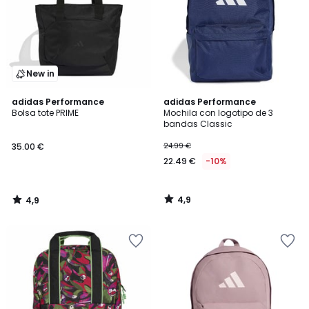
New in
4,9
4,9
adidas Performance
adidas Performance
/ 5
/ 5
Bolsa tote PRIME
Mochila con logotipo de 3
bandas Classic
35.00
35.00 €
24.99 €
€.
22.49 €
-10%
4,9
4,9
/
/
5
5