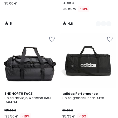
35.00 €
145.00 €
130.50 €
-10%
5
4,8
/
/
5
5
4,8
4,7
2
THE NORTH FACE
adidas Performance
/ 5
/ 5
Bolsa de viaje, Weekend BASE
Bolsa grande Linear Duffel
Colores
CAMP M
155.00 €
39.99 €
139.50 €
-10%
35.99 €
-10%