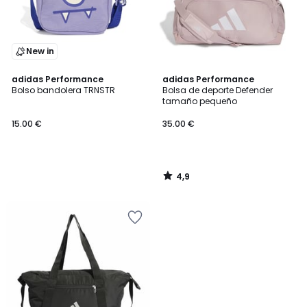
New in
4,9
adidas Performance
adidas Performance
/ 5
Bolso bandolera TRNSTR
Bolsa de deporte Defender
tamaño pequeño
15.00 €
35.00 €
4,9
/
5