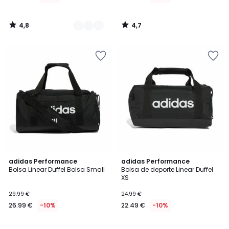
4,8
4,7
/
/
5
5
4,6
4,8
adidas Performance
adidas Performance
/ 5
/ 5
Bolsa Linear Duffel Bolsa Small
Bolsa de deporte Linear Duffel
XS
29.99 €
24.99 €
26.99 €
-10%
22.49 €
-10%