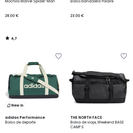
/ 5
Mochila Marvel Spider-Man
Bolso bandolera Polaire
28.00 €
23.00 €
4,7
/
5
New in
5
4,8
adidas Performance
2
THE NORTH FACE
/
/ 5
Bolso de deporte
Bolsa de viaje, Weekend BASE
Colores
5
CAMP S