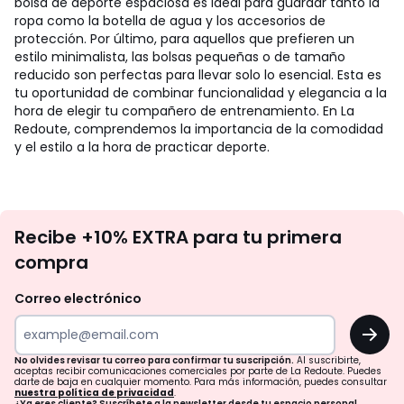
bolsa de deporte espaciosa es ideal para guardar tanto la
ropa como la botella de agua y los accesorios de
protección. Por último, para aquellos que prefieren un
estilo minimalista, las bolsas pequeñas o de tamaño
reducido son perfectas para llevar solo lo esencial. Esta es
tu oportunidad de combinar funcionalidad y elegancia a la
hora de elegir tu compañero de entrenamiento. En La
Redoute, comprendemos la importancia de la comodidad
y el estilo a la hora de practicar deporte.
No
Recibe +10% EXTRA para tu primera
te
compra
olvides
revisar
Correo electrónico
tu
OK
correo
para
No olvides revisar tu correo para confirmar tu suscripción.
Al suscribirte,
aceptas recibir comunicaciones comerciales por parte de La Redoute. Puedes
confirmar
darte de baja en cualquier momento. Para más información, puedes consultar
nuestra política de privacidad
.
¿Ya eres cliente? Suscríbete a la newsletter desde tu espacio personal.