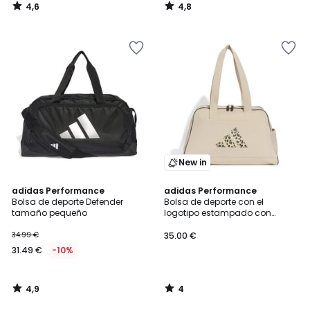
4,6
4,8
/
/
5
5
New in
4,9
4
adidas Performance
adidas Performance
/ 5
/
Bolsa de deporte Defender
Bolsa de deporte con el
5
tamaño pequeño
logotipo estampado con
motivo de leopardo
34.99 €
35.00 €
31.49 €
-10%
4,9
4
/
/
5
5