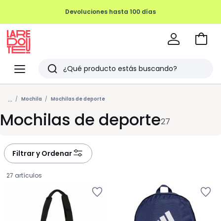
Devoluciones hasta 100 días
Ir
a
La
la
Redoute
Menu
Buscar
cesta
Últimos
...
artículos
Mochila
Mochilas de deporte
Mochilas de deporte
vistos
27
Filtrar y Ordenar
27 artículos