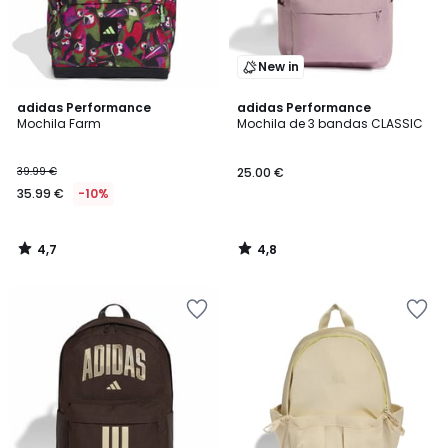
New in
4,7
4,8
adidas Performance
adidas Performance
/ 5
/ 5
Mochila Farm
Mochila de 3 bandas CLASSIC
39.99 €
25.00 €
35.99 €
-10%
4,7
4,8
/
/
5
5