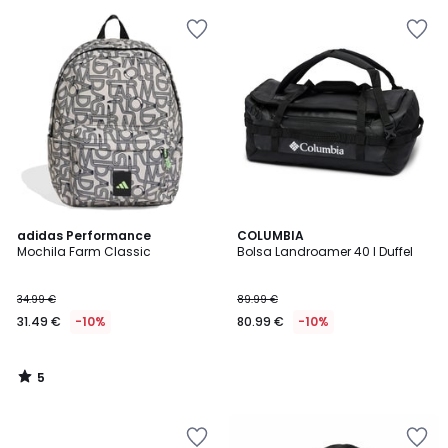
5
adidas Performance
COLUMBIA
/
Mochila Farm Classic
Bolsa Landroamer 40 l Duffel
5
34.99 €
89.99 €
31.49 €
-10%
80.99 €
-10%
5
/
5