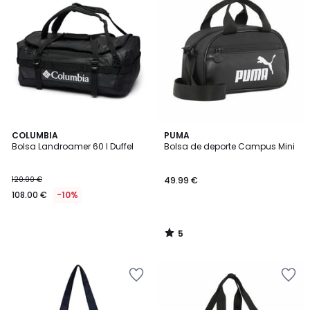
5
COLUMBIA
PUMA
/
Bolsa Landroamer 60 l Duffel
Bolsa de deporte Campus Mini
5
120.00 €
49.99 €
108.00 €
-10%
5
/
5