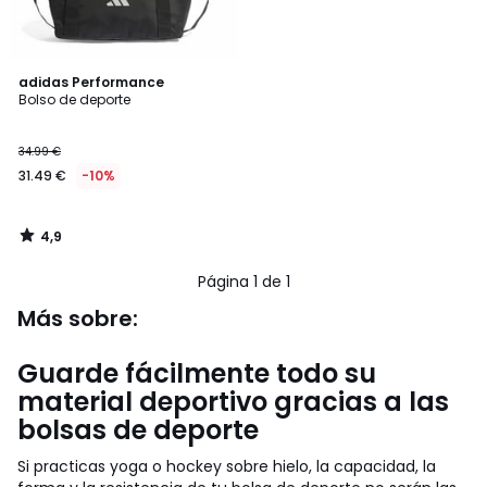
4,9
adidas Performance
/ 5
Bolso de deporte
34.99 €
31.49 €
-10%
4,9
/
5
Página 1 de 1
Más sobre:
Guarde fácilmente todo su
material deportivo gracias a las
bolsas de deporte
Si practicas yoga o hockey sobre hielo, la capacidad, la