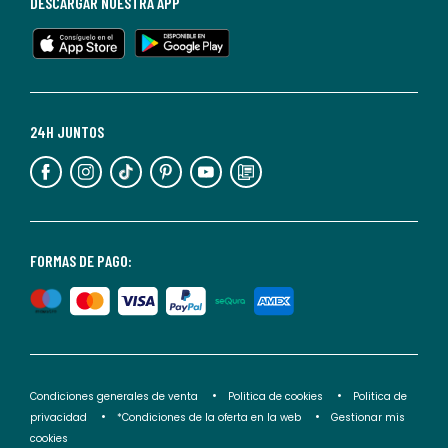
DESCARGAR NUESTRA APP
en
cualquier
momento.
Para
más
24H JUNTOS
información,
puedes
consultar
nuestra
<2>política
FORMAS DE PAGO:
de
privacidad</2>.
Condiciones generales de venta
Politica de cookies
Politica de
privacidad
*Condiciones de la oferta en la web
Gestionar mis
cookies