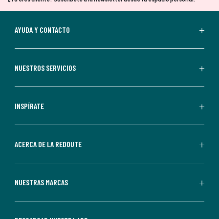
tu
suscripción.
Al
AYUDA Y CONTACTO
suscribirte,
aceptas
recibir
NUESTROS SERVICIOS
comunicaciones
comerciales
personalizadas
INSPÍRATE
por
parte
de
ACERCA DE LA REDOUTE
La
Redoute.
Puedes
NUESTRAS MARCAS
darte
de
baja